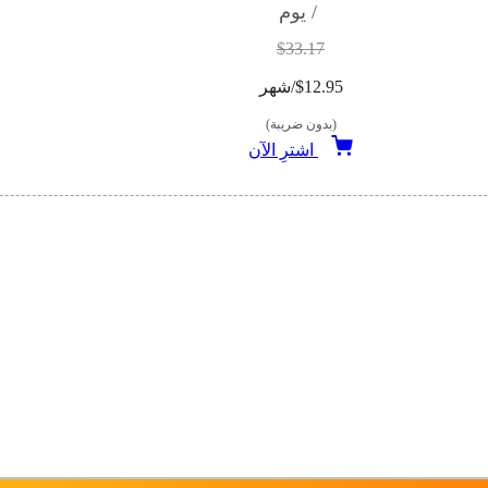
/ يوم
$33.17
$12.95/شهر
(بدون ضريبة)
اشترِ الآن