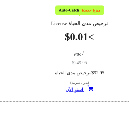
ميزة جديدة:
Auto-Catch
ترخيص مدى الحياة License
>$0.01
/ يوم
$249.95
$92.95/ترخيص مدى الحياة
(بدون ضريبة)
اشترِ الآن