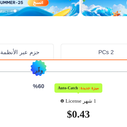
2 PCs
حزم عبر الأنظمة 
وفّر
60%
ميزة جديدة:
Auto-Catch
1 شهر License
$0.43