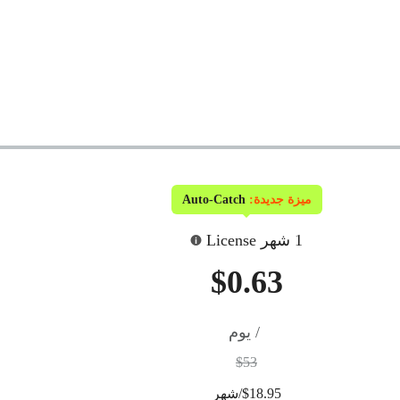
ميزة جديدة:
Auto-Catch
1 شهر License
$0.63
/ يوم
$53
$18.95/شهر