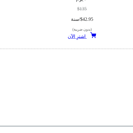
$135
$42.95/سنة
(بدون ضريبة)
اشترِ الآن