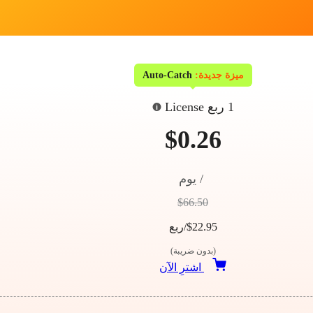
ميزة جديدة:
Auto-Catch
1 ربع License
$0.26
/ يوم
$66.50
$22.95/ربع
(بدون ضريبة)
اشترِ الآن