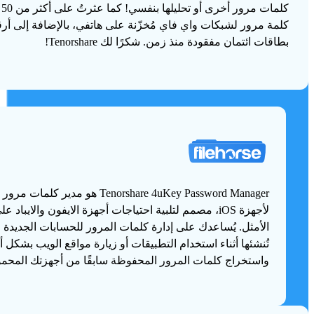
كلمات مرور أخرى أو تحليلها بنفسي! كما عثرتُ على أكثر من 50
كلمة مرور لشبكات واي فاي مُخزّنة على هاتفي، بالإضافة إلى أرق
بطاقات ائتمان مفقودة منذ زمن. شكرًا لك Tenorshare!
Tenorshare 4uKey Password Manager هو مدير كلم
لأجهزة iOS، مصمم لتلبية احتياجات أجهزة الايفون والايباد ع
الأمثل. يُساعدك على إدارة كلمات المرور للحسابات الجديدة ا
تُنشئها أثناء استخدام التطبيقات أو زيارة مواقع الويب بشكل 
واستخراج كلمات المرور المحفوظة سابقًا من أجهزتك المحمو