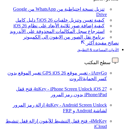
تنزيل نسخة احتياطية من WhatsApp من Google
Drive
كيفية تعيين وتنزيل خلفيات iOS 26؟ دليل كامل
كيفية إضافة صور ثلاثية الأبعاد على نظام iOS 26
استرجاع سجل المكالمات المحذوفة على الأندرويد
برنامج نقل الصور من الايفون الى الكمبيوتر
نصائح مفيدة أكثر
الأدوات المساعدة & التطبيق
سطح المكتب
iAnyGo - تغيير موقع GPS
iOS 26
تغيير الموقع بدون
كسر الحماية/الروت
iOS 27
4uKey - iPhone Screen Unlock
فتح قفل
iPhone/iPad بدون رمز المرور
4uKey - Android Screen Unlock
إزالة رمز المرور
لشاشة Android و FRP
4MeKey- فتح قفل التنشيط للآيفون
إزالة قفل تنشيط
iCloud