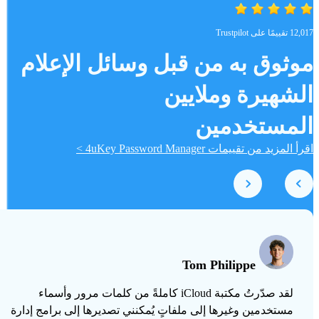
12,017 تقييمًا على Trustpilot
موثوق به من قبل وسائل الإعلام
الشهيرة وملايين
المستخدمين
اقرأ المزيد من تقييمات 4uKey Password Manager >
Tom Philippe
لقد صدّرتُ مكتبة iCloud كاملةً من كلمات مرور وأسماء
مستخدمين وغيرها إلى ملفاتٍ يُمكنني تصديرها إلى برامج إدارة