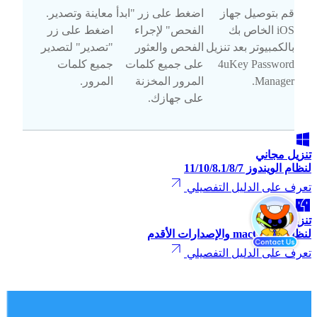
قم بتوصيل جهاز
اضغط على زر "ابدأ
معاينة وتصدير.
iOS الخاص بك
الفحص" لإجراء
اضغط على زر
بالكمبيوتر بعد تنزيل
الفحص والعثور
"تصدير" لتصدير
4uKey Password
على جميع كلمات
جميع كلمات
Manager.
المرور المخزنة
المرور.
على جهازك.
تنزيل مجاني
لنظام الويندوز 11/10/8.1/8/7
تعرف على الدليل التفصيلي
تنزيل مجاني
لنظام macOS 26 والإصدارات الأقدم
تعرف على الدليل التفصيلي