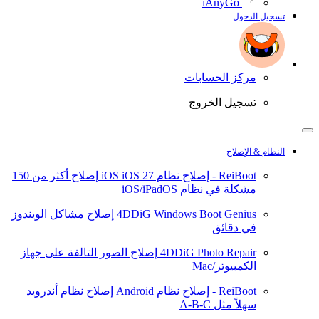
iAnyGo
تسجيل الدخول
مركز الحسابات
تسجيل الخروج
النظام & الإصلاح
ReiBoot - إصلاح نظام iOS
iOS 27
إصلاح أكثر من 150
مشكلة في نظام iOS/iPadOS
4DDiG Windows Boot Genius
إصلاح مشاكل الويندوز
في دقائق
4DDiG Photo Repair
إصلاح الصور التالفة على جهاز
الكمبيوتر/Mac
ReiBoot - إصلاح نظام Android
إصلاح نظام أندرويد
سهلاً مثل A-B-C