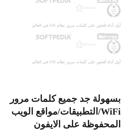
أول أداة للعثور على كلمات مرور نظام iOS في العالم
أول أداة للعثور على كلمات مرور نظام iOS في العالم
بسهولة جد جميع كلمات مرور
WiFi/التطبيقات/مواقع الويب
المحفوظة على الايفون