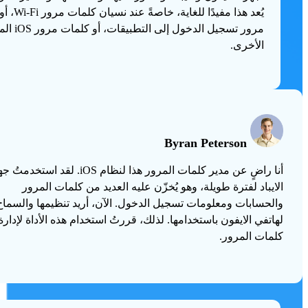
يُعد هذا مفيدًا للغا
مرور تسجيل الدخول إلى التط
الأخرى.
Byran Peterson
أنا راضٍ عن مدير كلمات المرور هذا لنظام iOS. لقد استخدم
الايباد لفترة طويلة، وهو يُخزّن عليه العديد من كلمات المرور
والحسابات ومعلومات تسجيل الدخول. الآن، أريد تنظيمها والسماح
لهاتفي الايفون باستخدامها. لذلك، قررتُ استخدام هذه الأداة لإدارة
كلمات المرور.