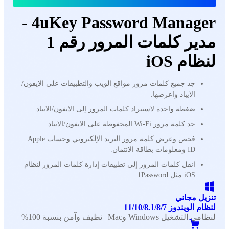
4uKey Password Manager -
مدير كلمات المرور رقم 1
لنظام iOS
جد جميع كلمات مرور مواقع الويب والتطبيقات على الايفون/
الايباد واعرضها.
ضغطة واحدة لاستيراد كلمات المرور إلى الايفون/الايباد.
جد كلمة مرور Wi-Fi المحفوظة على الايفون/الايباد.
فحص وعرض كلمة مرور البريد الإلكتروني وحساب Apple
ID ومعلومات بطاقة الائتمان.
انقل كلمات المرور إلى تطبيقات إدارة كلمات المرور لنظام
iOS مثل 1Password.
تنزيل مجاني
لنظام الويندوز 11/10/8.1/8/7
لنظامي التشغيل Windows وMac | نظيف وآمن بنسبة 100%