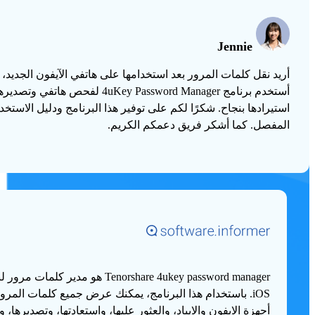
Jennie
أريد نقل كلمات المرور بعد استخدامها على هاتفي الآيفون الجديد، ل
أستخدم برنامج 4uKey Password Manager لفحص هاتفي وتصدي
استيرادها بنجاح. شكرًا لكم على توفير هذا البرنامج ودليل الاستخد
المفصل. كما أشكر فريق دعمكم الكريم.
Tenorshare 4ukey password manager هو مدير كلمات م
iOS. باستخدام هذا البرنامج، يمكنك عرض جميع كلمات المرو
أجهزة الايفون والايباد، والعثور عليها، واستعادتها، وتصديرها، وإ