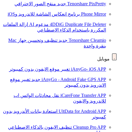
Tenorshare PixPretty
جديد
منقح الصور الاحترافي
Phone Mirror
برنامج انعكاس الشاشة للاندرويد وiOS
4DDiG Duplicate File Deleter
مدعوم AI
إزالة الملفات
المكررة باستخدام الذكاء الاصطناعي
Tenorshare Cleamio
جديد
تنظيف وتحسين جهاز Mac
بنقرة واحدة
موبايل
iAnyGo- iOS APP
تغيير موقع الايفون بدون كمبيوتر
iAnyGo - Android Fake GPS APP
جديد
تغيير موقع
الاندرويد بدون كمبيوتر
iCareFone Transfer APP
نقل محادثات الواتس اب
للاندرويد والايفون
UltData for Android APP
استعادة بيانات الأندرويد بدون
كمبيوتر
Cleanup Pro APP
تنظيف الايفون بالذكاء الاصطناعي