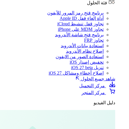
فئة الحلول
برنامج فتح رمز المرور للآيفون
أداة إلغاء قفل Apple ID
تجاوز قفل تنشيط iCloud
تجاوز MDM على iPhone
برنامج فتح شاشة الأندرويد
تجاوز FRP
استعادة بيانات الأندرويد
إصلاح نظام الأندرويد
استعادة الصور من الايفون
تخفيض إصدار iOS
تنزيل iOS 27 beta
اصلاح أخطاء ومشاكل iOS 27
شاهد جميع الحلول
مركز التحميل
مركز المتجر
دليل الفيديو