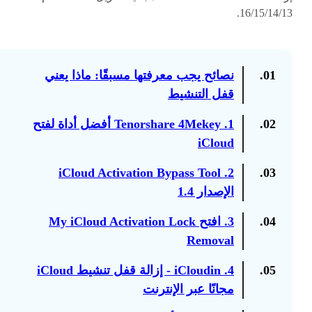
16/15/14/13.
01.
نصائح يجب معرفتها مسبقًا: ماذا يعني
قفل التنشيط
02.
1. Tenorshare 4Mekey أفضل أداة لفتح
iCloud
2. iCloud Activation Bypass Tool
03.
الإصدار 1.4
04.
3. افتح My iCloud Activation Lock
Removal
05.
4. iCloudin - إزالة قفل تنشيط iCloud
مجانًا عبر الإنترنت