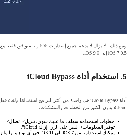
ومع ذلك ، لا يزال لا يدعم جميع إصدارات iOS. إنه متوافق فقط مع
iOS 7.0.5 إلى iOS 9.0.
5. استخدام أداة iCloud Bypass
أداة iCloud Bypass هي واحدة من أكثر البرامج استخدامًا لإلغاء قف
iCloud بدون الكثير من الخطوات والمشكلات.
خطوات استخدامه سهلة ، ما عليك سوى: تنزيل> اتصال>
توفير المعلومات> النقر على الزر "إزالة iCloud".
يمكنك استخدامه من iOS 7 إلى iOS 11 في أي نوع من أنواع