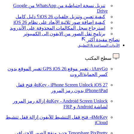
تنزيل نسخة احتياطية من WhatsApp من Google
Drive
كيفية تعيين وتنزيل خلفيات iOS 26؟ دليل كامل
كيفية إضافة صور ثلاثية الأبعاد على نظام iOS 26
استرجاع سجل المكالمات المحذوفة على الأندرويد
برنامج نقل الصور من الايفون الى الكمبيوتر
نصائح مفيدة أكثر
الأدوات المساعدة & التطبيق
سطح المكتب
iAnyGo - تغيير موقع GPS
iOS 26
تغيير الموقع بدون
كسر الحماية/الروت
iOS 27
4uKey - iPhone Screen Unlock
فتح قفل
iPhone/iPad بدون رمز المرور
4uKey - Android Screen Unlock
إزالة رمز المرور
لشاشة Android و FRP
4MeKey- فتح قفل التنشيط للآيفون
إزالة قفل تنشيط
iCloud
Tenorshare PixPretty
جديد
منقح الصور الاحترافي