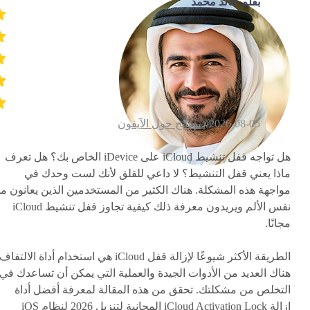
بقلم خالد محمد
2026-08-05 /
نصائح حول الآيفون
هل تواجه قفل تنشيط iCloud على iDevice الخاص بك؟ هل تعرف
ماذا يعني قفل التنشيط؟ لا داعي للقلق لأنك لست وحدك في
مواجهة هذه المشكلة. هناك الكثير من المستخدمين الذين يعانون م
نفس الألم ويريدون معرفة ذلك
كيفية تجاوز قفل تنشيط iCloud
مجانًا
.
الطريقة الأكثر شيوعًا لإزالة قفل iCloud هي استخدام أداة الالتفاف
هناك العديد من الأدوات الجيدة والعملية التي يمكن أن تساعدك في
التخلص من مشكلتك. تحقق من هذه المقالة لمعرفة أفضل أداة
إزالة iCloud Activation Lock المجانية لتنزيل 2026 لنظام iOS