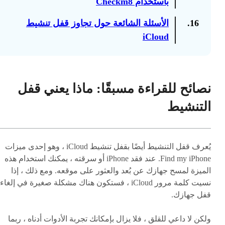
باستخدام Checkm8
16.
الأسئلة الشائعة حول تجاوز قفل تنشيط
iCloud
نصائح للقراءة مسبقًا: ماذا يعني قفل
التنشيط
يُعرف قفل التنشيط أيضًا بقفل تنشيط iCloud ، وهو إحدى ميزات
Find my iPhone. عند فقد iPhone أو سرقته ، يمكنك استخدام هذه
الميزة لمسح جهازك عن بُعد والعثور على موقعه. ومع ذلك ، إذا
نسيت كلمة مرور iCloud ، فستكون هناك مشكلة صغيرة في إلغاء
قفل جهازك.
ولكن لا داعي للقلق ، فلا يزال بإمكانك تجربة الأدوات أدناه ، ربما