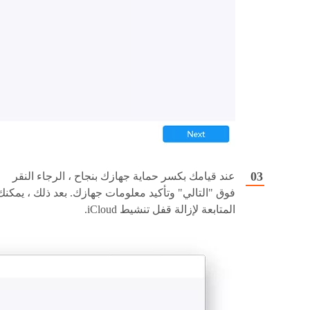
عند قيامك بكسر حماية جهازك بنجاح ، الرجاء النقر
فوق "التالي" وتأكيد معلومات جهازك. بعد ذلك ، يمكنك
المتابعة لإزالة قفل تنشيط iCloud.