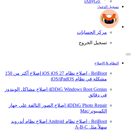
iAnyGo
تسجيل الدخول
مركز الحسابات
تسجيل الخروج
النظام & الإصلاح
ReiBoot - إصلاح نظام iOS
iOS 27
إصلاح أكثر من 150
مشكلة في نظام iOS/iPadOS
4DDiG Windows Boot Genius
إصلاح مشاكل الويندوز
في دقائق
4DDiG Photo Repair
إصلاح الصور التالفة على جهاز
الكمبيوتر/Mac
ReiBoot - إصلاح نظام Android
إصلاح نظام أندرويد
سهلاً مثل A-B-C