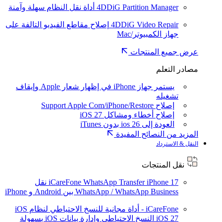
4DDiG Partition Manager
أداة نقل النظام سهلة وآمنة
4DDiG Video Repair
إصلاح مقاطع الفيديو التالفة على
جهاز الكمبيوتر/Mac
عرض جميع المنتجات
مصادر التعلم
يستمر جهاز iPhone في إظهار شعار Apple وإيقاف
تشغيله
إصلاح Support Apple Com/iPhone/Restore
إصلاح أخطاء ومشاكل iOS 27
العودة إلى ios 26 بدون iTunes
المزيد من النصائح المفيدة
النقل & الاسترداد
نقل المنتجات
iPhone 17
iCareFone WhatsApp Transfer
نقل
WhatsApp / WhatsApp Business بين Android و iPhone
iCareFone - أداة مجانية للنسخ الاحتياطي لنظام iOS
iOS 27
النسخ الاحتياطي وإدارة بيانات iOS بسهولة