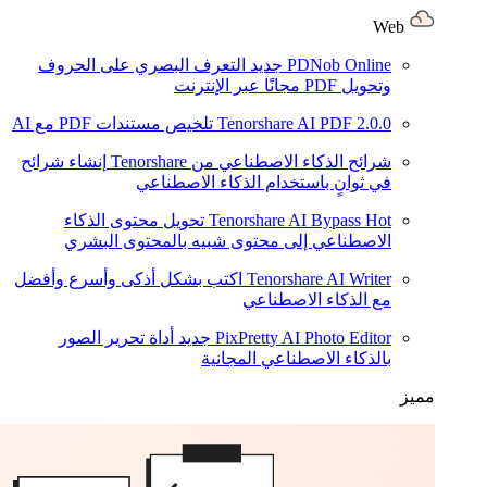
Web
PDNob Online
جديد
التعرف البصري على الحروف
وتحويل PDF مجانًا عبر الإنترنت
2.0.0
Tenorshare AI PDF
تلخيص مستندات PDF مع AI
شرائح الذكاء الاصطناعي من Tenorshare
إنشاء شرائح
في ثوانٍ باستخدام الذكاء الاصطناعي
Hot
Tenorshare AI Bypass
تحويل محتوى الذكاء
الاصطناعي إلى محتوى شبيه بالمحتوى البشري
Tenorshare AI Writer
اكتب بشكل أذكى وأسرع وأفضل
مع الذكاء الاصطناعي
PixPretty AI Photo Editor
جديد
أداة تحرير الصور
بالذكاء الاصطناعي المجانية
مميز