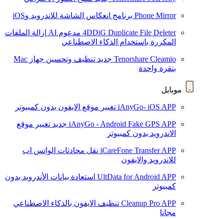
Phone Mirror
برنامج انعكاس الشاشة للاندرويد وiOS
4DDiG Duplicate File Deleter
مدعوم AI
إزالة الملفات
المكررة باستخدام الذكاء الاصطناعي
Tenorshare Cleamio
جديد
تنظيف وتحسين جهاز Mac
بنقرة واحدة
موبايل
iAnyGo- iOS APP
تغيير موقع الايفون بدون كمبيوتر
iAnyGo - Android Fake GPS APP
جديد
تغيير موقع
الاندرويد بدون كمبيوتر
iCareFone Transfer APP
نقل محادثات الواتس اب
للاندرويد والايفون
UltData for Android APP
استعادة بيانات الأندرويد بدون
كمبيوتر
Cleanup Pro APP
تنظيف الايفون بالذكاء الاصطناعي
مجانا