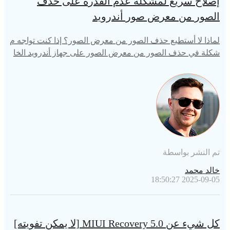
إصلاح سريع لمشكلة عدم القدرة على حذف
الصور من معرض صور أندرويد
لماذا لا أستطيع حذف الصور من معرض الصور؟ إذا كنت تواجه م
شكلة في حذف الصور من معرض الصور على جهاز أندرويد الخا
ص بك، فإن الطرق التالية قد تساعدك في حل مشكلة عدم القد
رة على حذف الصور من معرض الصور في أندرويد.
تم النشر بواسطة
خالد محمد
2025-09-05 18:50:27
كل شيء عن MIUI Recovery 5.0 [لا يمكن تفويته]