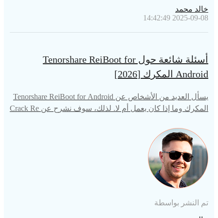
خالد محمد
2025-09-08 14:42:49
أسئلة شائعة حول Tenorshare ReiBoot for
Android المكرك [2026]
يسأل العديد من الأشخاص عن Tenorshare ReiBoot for Android
المكرك وما إذا كان يعمل أم لا. لذلك، سوف نشرح عن Crack Re
iBoot للأندرويد وكيفية استخدام هذا المنتج بشكل صحيح.
تم النشر بواسطة