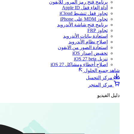
برنامج فتح رمز المرور للآيفون
أداة إلغاء قفل Apple ID
تجاوز قفل تنشيط iCloud
تجاوز MDM على iPhone
برنامج فتح شاشة الأندرويد
تجاوز FRP
استعادة بيانات الأندرويد
إصلاح نظام الأندرويد
استعادة الصور من الايفون
تخفيض إصدار iOS
تنزيل iOS 27 beta
اصلاح أخطاء ومشاكل iOS 27
شاهد جميع الحلول
مركز التحميل
مركز المتجر
دليل الفيديو