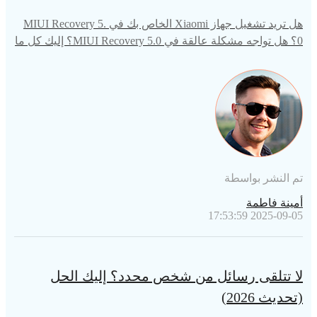
هل تريد تشغيل جهاز Xiaomi الخاص بك في MIUI Recovery 5.
0؟ هل تواجه مشكلة عالقة في MIUI Recovery 5.0؟ إليك كل ما
تحتاج إلى معرفته حول MIUI Recovery 5.0.
تم النشر بواسطة
أمينة فاطمة
2025-09-05 17:53:59
لا تتلقى رسائل من شخص محدد؟ إليك الحل
(تحديث 2026)