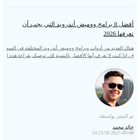
أفضل 8 برامج ووميض أندرويد التي يجب أن
تعرفها 2026
هناك العديد من أدوات وبرامج ووميض أندرويد المختلفة في السو
ق، إذا كنت لا تعرف أيها الأفضل بالنسبة لك، نوصيك بقراءة هذه ا
لمقالة للعثور على الإجابات.
تم النشر بواسطة
خالد محمد
2025-09-08 14:23:50