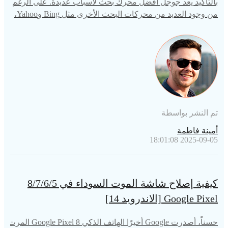
بالتأكيد يعد جوجل أفضل محرك بحث لأسباب عديدة. على الرغم
من وجود العديد من محركات البحث الأخرى مثل Bing وYahoo،
إلا أنها تفتقر إلى التحسين وقدرات معينة عندما يتعلق الأمر بالأن
ظمة المشتركة. الآن، إذا كنت تحب استخدام بحث جوجل ولكن أ
داة شريط بحث جوجل مفقودة من جهاز الاندرويد الخاص بك، فلا
داعي للقلق.
تم النشر بواسطة
أمينة فاطمة
2025-09-05 18:01:08
كيفية إصلاح شاشة الموت السوداء في 8/7/6/5
Google Pixel [الاندرويد 14]
حسناً، أصدرت Google أخيرًا الهاتف الذكي Google Pixel 8 المرت