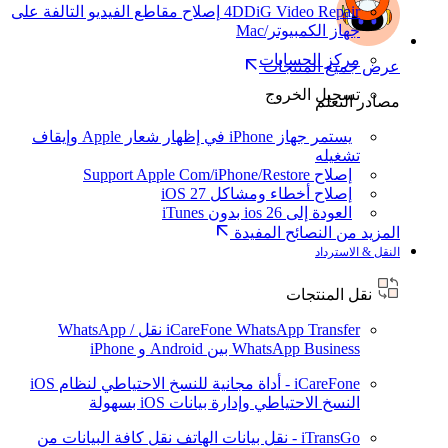
4DDiG Video Repair
إصلاح مقاطع الفيديو التالفة على
جهاز الكمبيوتر/Mac
مركز الحسابات
عرض جميع المنتجات
تسجيل الخروج
مصادر التعلم
يستمر جهاز iPhone في إظهار شعار Apple وإيقاف
تشغيله
إصلاح Support Apple Com/iPhone/Restore
إصلاح أخطاء ومشاكل iOS 27
العودة إلى ios 26 بدون iTunes
المزيد من النصائح المفيدة
النقل & الاسترداد
نقل المنتجات
iCareFone WhatsApp Transfer
نقل WhatsApp /
WhatsApp Business بين Android و iPhone
iCareFone - أداة مجانية للنسخ الاحتياطي لنظام iOS
النسخ الاحتياطي وإدارة بيانات iOS بسهولة
iTransGo - نقل بيانات الهاتف
نقل كافة البيانات من