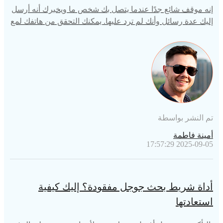
إنه موقف شائع جدًا عندما يتصل بك شخص ما ويخبرك أنه أرسل
إليك عدة رسائل وأنك لم ترد عليها. يمكنك التحقق من هاتفك لمع
رفة أنك لم تتلق رسائلهم. تشعر بالارتباك لأنك تتلقى رسائل من
جهات اتصال أخرى بشكل جيد ولكنك لا تتلقى رسائل نصية من
شخص محدد. هل تتساءل: "لماذا لا يمكنني تلقي رسائل نصية م
ن شخص محدد على نظام الاندرويد وكيفية إصلاح ذلك؟" اقرأ ف
ي هذا المقال لتعرف كل شيء.
تم النشر بواسطة
أمينة فاطمة
2025-09-05 17:57:29
أداة شريط بحث جوجل مفقودة؟ إليك كيفية
استعادتها