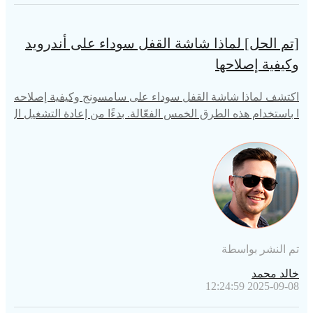
[تم الحل] لماذا شاشة القفل سوداء على أندرويد
وكيفية إصلاحها
اكتشف لماذا شاشة القفل سوداء على سامسونج وكيفية إصلاحه
ا باستخدام هذه الطرق الخمس الفعّالة. بدءًا من إعادة التشغيل ال
بسيطة وصولاً إلى استخدام Tenorshare ReiBoot، استعد وظائف
جهازك بالكامل في وقت قصير!
تم النشر بواسطة
خالد محمد
2025-09-08 12:24:59