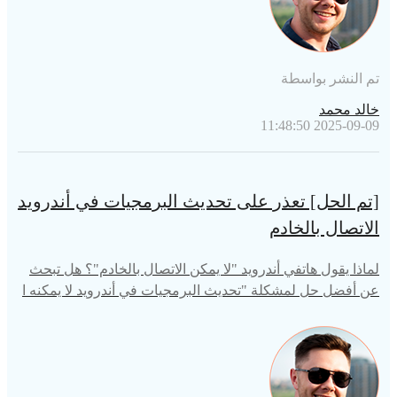
تم النشر بواسطة
خالد محمد
2025-09-09 11:48:50
[تم الحل] تعذر على تحديث البرمجيات في أندرويد
الاتصال بالخادم
لماذا يقول هاتفي أندرويد "لا يمكن الاتصال بالخادم"؟ هل تبحث
عن أفضل حل لمشكلة "تحديث البرمجيات في أندرويد لا يمكنه ا
لاتصال بالخادم"؟ تابع القراءة!