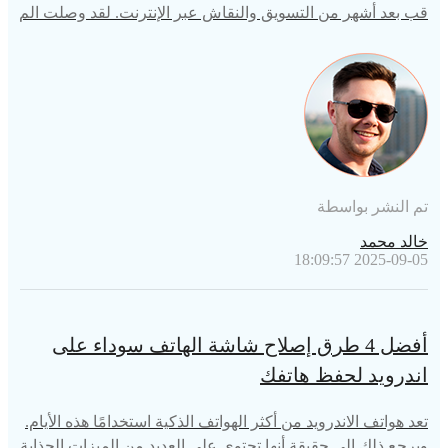
قب بعد أشهر من التسويق والنقاش عبر الإنترنت. لقد وصلت الم
راجعات الأولية بالفعل، ويقول المراجعون أشياء رائعة عنها. ومع
ذلك، من المعروف أن Google تطلق في كثير من الأحيان أجهزته
ا ببرامج غير مكتملة. على الرغم من أن التجربة هذا العام كانت أ
فضل بكثير بشكل عام، إلا أن بعض المستخدمين ما زالوا يعبرون
عن مخاوفهم بشأن المشكلات المحتملة لجهاز Google
تم النشر بواسطة
خالد محمد
2025-09-05 18:09:57
أفضل 4 طرق إصلاح شاشة الهاتف سوداء على
اندرويد لحفظ هاتفك
تعد هواتف الاندرويد من أكثر الهواتف الذكية استخدامًا هذه الأيام.
ويرجع ذلك إلى حقيقة أنها تحتوي على العديد من الميزات الجذابة