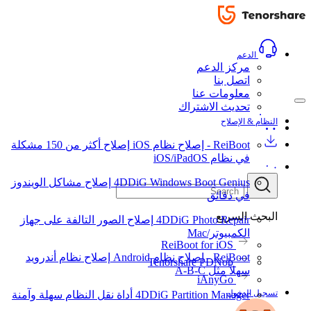
الدعم
مركز الدعم
اتصل بنا
معلومات عنا
تحديث الاشتراك
النظام & الإصلاح
ReiBoot - إصلاح نظام iOS
إصلاح أكثر من 150 مشكلة
في نظام iOS/iPadOS
4DDiG Windows Boot Genius
إصلاح مشاكل الويندوز
في دقائق
البحث السريع
4DDiG Photo Repair
إصلاح الصور التالفة على جهاز
الكمبيوتر/Mac
ReiBoot for iOS
ReiBoot - إصلاح نظام Android
إصلاح نظام أندرويد
Tenorshare PDNob
سهلاً مثل A-B-C
iAnyGo
تسجيل الدخول
4DDiG Partition Manager
أداة نقل النظام سهلة وآمنة