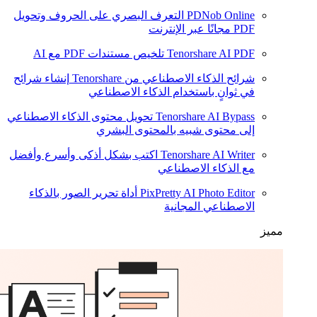
PDNob Online
التعرف البصري على الحروف وتحويل
PDF مجانًا عبر الإنترنت
Tenorshare AI PDF
تلخيص مستندات PDF مع AI
شرائح الذكاء الاصطناعي من Tenorshare
إنشاء شرائح
في ثوانٍ باستخدام الذكاء الاصطناعي
Tenorshare AI Bypass
تحويل محتوى الذكاء الاصطناعي
إلى محتوى شبيه بالمحتوى البشري
Tenorshare AI Writer
اكتب بشكل أذكى وأسرع وأفضل
مع الذكاء الاصطناعي
PixPretty AI Photo Editor
أداة تحرير الصور بالذكاء
الاصطناعي المجانية
مميز