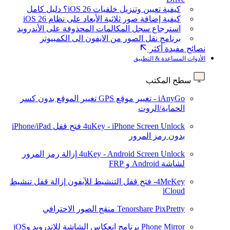
كيفية تعيين وتنزيل خلفيات iOS 26؟ دليل كامل
كيفية إضافة صور ثلاثية الأبعاد على نظام iOS 26
استرجاع سجل المكالمات المحذوفة على الأندرويد
برنامج نقل الصور من الايفون الى الكمبيوتر
نصائح مفيدة أكثر
الأدوات المساعدة & التطبيق
سطح المكتب
iAnyGo - تغيير موقع GPS
تغيير الموقع بدون كسر
الحماية/الروت
4uKey - iPhone Screen Unlock
فتح قفل iPhone/iPad
بدون رمز المرور
4uKey - Android Screen Unlock
إزالة رمز المرور
لشاشة Android و FRP
4MeKey- فتح قفل التنشيط للآيفون
إزالة قفل تنشيط
iCloud
Tenorshare PixPretty
منقح الصور الاحترافي
Phone Mirror
برنامج انعكاس الشاشة للاندرويد وiOS