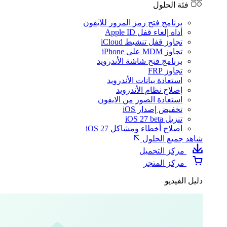
فئة الحلول
برنامج فتح رمز المرور للآيفون
أداة إلغاء قفل Apple ID
تجاوز قفل تنشيط iCloud
تجاوز MDM على iPhone
برنامج فتح شاشة الأندرويد
تجاوز FRP
استعادة بيانات الأندرويد
إصلاح نظام الأندرويد
استعادة الصور من الايفون
تخفيض إصدار iOS
تنزيل iOS 27 beta
اصلاح أخطاء ومشاكل iOS 27
شاهد جميع الحلول
مركز التحميل
مركز المتجر
دليل الفيديو