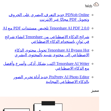
Web
PDNob Online
جديد
التعرف البصري على الحروف
وتحويل PDF مجانًا عبر الإنترنت
2.0.0
Tenorshare AI PDF
تلخيص مستندات PDF مع AI
شرائح الذكاء الاصطناعي من Tenorshare
إنشاء شرائح
في ثوانٍ باستخدام الذكاء الاصطناعي
Hot
Tenorshare AI Bypass
تحويل محتوى الذكاء
الاصطناعي إلى محتوى شبيه بالمحتوى البشري
Tenorshare AI Writer
اكتب بشكل أذكى وأسرع وأفضل
مع الذكاء الاصطناعي
PixPretty AI Photo Editor
جديد
أداة تحرير الصور
بالذكاء الاصطناعي المجانية
مميز