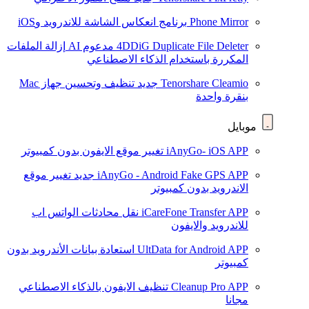
Phone Mirror
برنامج انعكاس الشاشة للاندرويد وiOS
4DDiG Duplicate File Deleter
مدعوم AI
إزالة الملفات
المكررة باستخدام الذكاء الاصطناعي
Tenorshare Cleamio
جديد
تنظيف وتحسين جهاز Mac
بنقرة واحدة
موبايل
iAnyGo- iOS APP
تغيير موقع الايفون بدون كمبيوتر
iAnyGo - Android Fake GPS APP
جديد
تغيير موقع
الاندرويد بدون كمبيوتر
iCareFone Transfer APP
نقل محادثات الواتس اب
للاندرويد والايفون
UltData for Android APP
استعادة بيانات الأندرويد بدون
كمبيوتر
Cleanup Pro APP
تنظيف الايفون بالذكاء الاصطناعي
مجانا