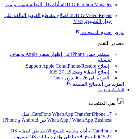
4DDiG Partition Manager
أداة نقل النظام سهلة وآمنة
4DDiG Video Repair
إصلاح مقاطع الفيديو التالفة على
جهاز الكمبيوتر/Mac
عرض جميع المنتجات
مصادر التعلم
يستمر جهاز iPhone في إظهار شعار Apple وإيقاف
تشغيله
إصلاح Support Apple Com/iPhone/Restore
إصلاح أخطاء ومشاكل iOS 27
العودة إلى ios 26 بدون iTunes
المزيد من النصائح المفيدة
النقل & الاسترداد
نقل المنتجات
iPhone 17
iCareFone WhatsApp Transfer
نقل
WhatsApp / WhatsApp Business بين Android و iPhone
iCareFone - أداة مجانية للنسخ الاحتياطي لنظام iOS
iOS 27
النسخ الاحتياطي وإدارة بيانات iOS بسهولة