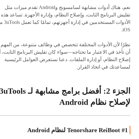
نعم، هناك أدوات مشابهة لسامسونج وAndroid تقدم ميزات مثل
تفليش البرنامج الثابت، وإصلاح النظام، وإدارة الأجهزة. تساعد هذه
الأدوات المستخدمين في إدارة أجهزتهم، ت
iOS.
نظرًا لأن الأدوات المختلفة تتخصص في وظائف متنوعة، من المهم
أن تأخذ في الاعتبار ما تحتاجه—سواء كان تفليش البرنامج الثابت، أ
إصلاح النظام، أو إدارة الملفات. دعنا نستعرض العوامل الرئيسية
لمساعدتك في اتخاذ القرار.
الجزء 2: أفضل برامج مشابهة لـ 3uTools
لإصلاح نظام Android
#1 Tenorshare ReiBoot لنظام Android