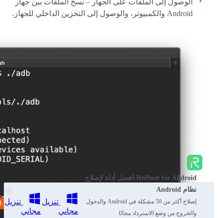
الوصول إلى الملفات على الجهاز – نسخ الملفات بين جهاز
Android والكمبيوتر، والوصول إلى التخزين الداخلي للجهاز.
ReiBoot for Android-أفضل أداة لإصلاح
نظام Android
تنزيل
تنزيل
إصلاح أكثر من 50 مشكلة في Android والدخول
مجاني
مجاني
والخروج من وضع الاسترداد مجانًا