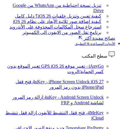
تنزيل نسخة احتياطية من WhatsApp من Google
Drive
كيفية تعيين وتنزيل خلفيات iOS 26؟ دليل كامل
كيفية إضافة صور ثلاثية الأبعاد على نظام iOS 26
استرجاع سجل المكالمات المحذوفة على الأندرويد
برنامج نقل الصور من الايفون الى الكمبيوتر
نصائح مفيدة أكثر
الأدوات المساعدة & التطبيق
سطح المكتب
iAnyGo - تغيير موقع GPS
iOS 26
تغيير الموقع بدون
كسر الحماية/الروت
iOS 27
4uKey - iPhone Screen Unlock
فتح قفل
iPhone/iPad بدون رمز المرور
4uKey - Android Screen Unlock
إزالة رمز المرور
لشاشة Android و FRP
4MeKey- فتح قفل التنشيط للآيفون
إزالة قفل تنشيط
iCloud
Tenorshare PixPretty
جديد
منقح الصور الاحترافي