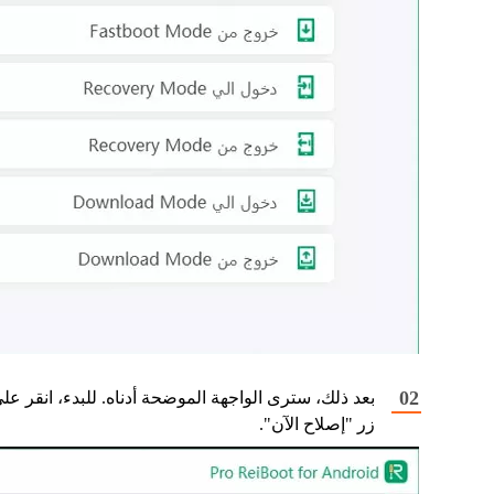
بعد ذلك، سترى الواجهة الموضحة أدناه. للبدء، انقر عل
زر "إصلاح الآن".