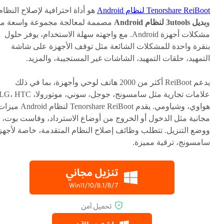
Tenorshare ReiBoot لنظام Android
هو أداة احترافية لإصلاح النظام
و
بديل 3utools لنظام Android
مصممة لمعالجة مجموعة واسعة م
مشكلات أجهزة Android. مع واجهته سهلة الاستخدام، يوفر حلول
بنقرة واحدة للمشكلات الشائعة مثل توقف الأجهزة على شاشة
التمهيد، حلقات التمهيد، الشاشات غير المستجيبة، والمزيد.
يدعم ReiBoot أكثر من 2000 هاتف لوحي وأجهزة، بما في ذلك
هواوي، وشياومي. يقدم Tenorshare ReiBoot لنظام Android
مجانية مثل الدخول أو الخروج من أوضاع الاسترداد، وفاست بوت،
ووضع التنزيل. تتطلب وظائف إصلاح النظام المتقدمة، خاصة لأجهز
سامسونج، ترقية مميزة.