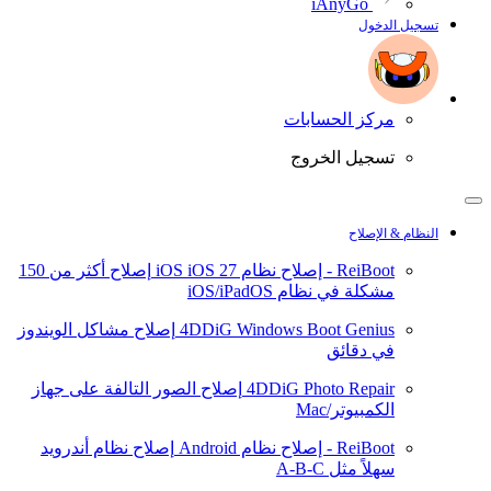
iAnyGo
تسجيل الدخول
مركز الحسابات
تسجيل الخروج
النظام & الإصلاح
ReiBoot - إصلاح نظام iOS
iOS 27
إصلاح أكثر من 150
مشكلة في نظام iOS/iPadOS
4DDiG Windows Boot Genius
إصلاح مشاكل الويندوز
في دقائق
4DDiG Photo Repair
إصلاح الصور التالفة على جهاز
الكمبيوتر/Mac
ReiBoot - إصلاح نظام Android
إصلاح نظام أندرويد
سهلاً مثل A-B-C