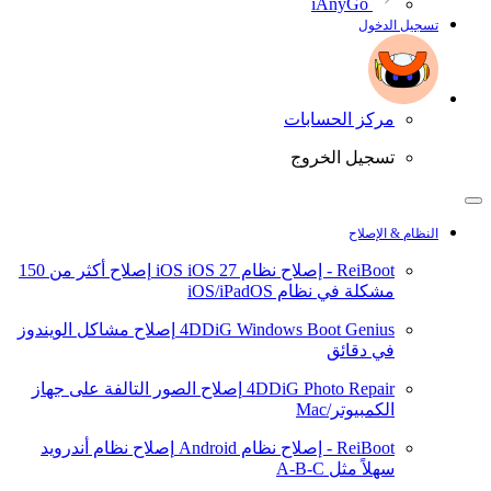
iAnyGo
تسجيل الدخول
مركز الحسابات
تسجيل الخروج
النظام & الإصلاح
ReiBoot - إصلاح نظام iOS
iOS 27
إصلاح أكثر من 150
مشكلة في نظام iOS/iPadOS
4DDiG Windows Boot Genius
إصلاح مشاكل الويندوز
في دقائق
4DDiG Photo Repair
إصلاح الصور التالفة على جهاز
الكمبيوتر/Mac
ReiBoot - إصلاح نظام Android
إصلاح نظام أندرويد
سهلاً مثل A-B-C