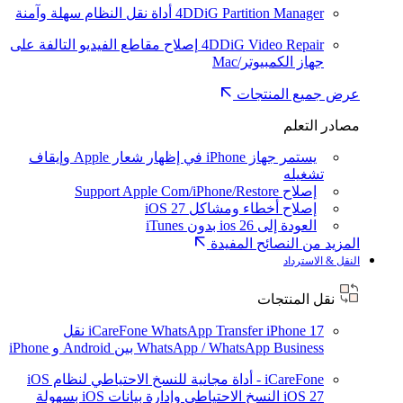
4DDiG Partition Manager
أداة نقل النظام سهلة وآمنة
4DDiG Video Repair
إصلاح مقاطع الفيديو التالفة على
جهاز الكمبيوتر/Mac
عرض جميع المنتجات
مصادر التعلم
يستمر جهاز iPhone في إظهار شعار Apple وإيقاف
تشغيله
إصلاح Support Apple Com/iPhone/Restore
إصلاح أخطاء ومشاكل iOS 27
العودة إلى ios 26 بدون iTunes
المزيد من النصائح المفيدة
النقل & الاسترداد
نقل المنتجات
iPhone 17
iCareFone WhatsApp Transfer
نقل
WhatsApp / WhatsApp Business بين Android و iPhone
iCareFone - أداة مجانية للنسخ الاحتياطي لنظام iOS
iOS 27
النسخ الاحتياطي وإدارة بيانات iOS بسهولة