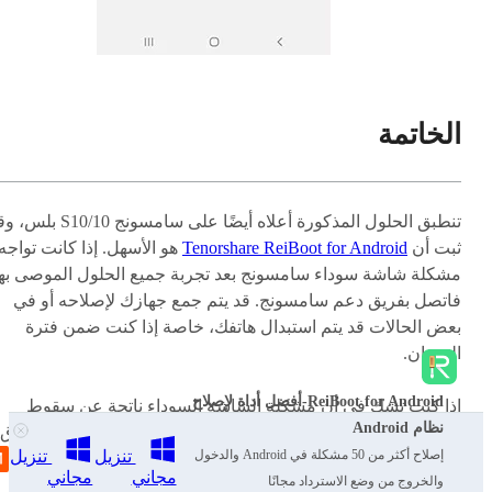
الخاتمة
تنطبق الحلول المذكورة أعلاه أيضًا على سامسونج 10/10
ثبت أن
Tenorshare ReiBoot for Android
هو الأسهل. إذا كانت تواجه
مشكلة شاشة سوداء سامسونج بعد تجربة جميع الحلول الموصى بها
فاتصل بفريق دعم سامسونج. قد يتم جمع جهازك لإصلاحه أو في
بعض الحالات قد يتم استبدال هاتفك، خاصة إذا كنت ضمن فترة
الضمان.
ReiBoot for Android-أفضل أداة لإصلاح
إذا كنت تشك في أن مشكلة الشاشة السوداء ناتجة عن سقوط
نظام Android
هاتفك على الأرض أو انسكاب الماء عليه، فتوجه به إلى فني موثوق
تنزيل
تنزيل
إصلاح أكثر من 50 مشكلة في Android والدخول
به على الفور. يمكنك الحفاظ على الهاتف من المزيد من الضرر إذا
مجاني
مجاني
والخروج من وضع الاسترداد مجانًا
تصرفت بسرعة.