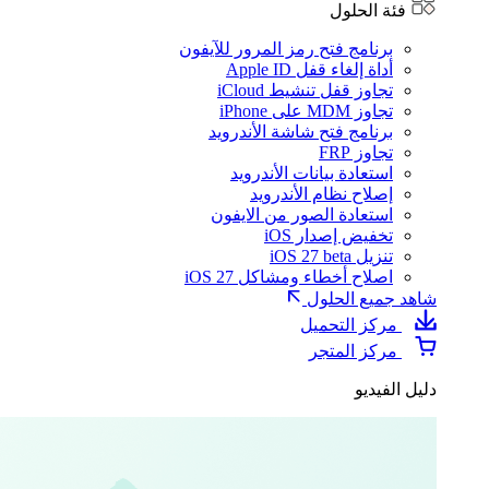
فئة الحلول
برنامج فتح رمز المرور للآيفون
أداة إلغاء قفل Apple ID
تجاوز قفل تنشيط iCloud
تجاوز MDM على iPhone
برنامج فتح شاشة الأندرويد
تجاوز FRP
استعادة بيانات الأندرويد
إصلاح نظام الأندرويد
استعادة الصور من الايفون
تخفيض إصدار iOS
تنزيل iOS 27 beta
اصلاح أخطاء ومشاكل iOS 27
شاهد جميع الحلول
مركز التحميل
مركز المتجر
دليل الفيديو