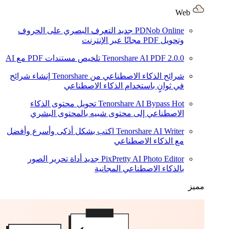
Web
PDNob Online
جديد
التعرف البصري على الحروف
وتحويل PDF مجانًا عبر الإنترنت
2.0.0
Tenorshare AI PDF
تلخيص مستندات PDF مع AI
شرائح الذكاء الاصطناعي من Tenorshare
إنشاء شرائح
في ثوانٍ باستخدام الذكاء الاصطناعي
Hot
Tenorshare AI Bypass
تحويل محتوى الذكاء
الاصطناعي إلى محتوى شبيه بالمحتوى البشري
Tenorshare AI Writer
اكتب بشكل أذكى وأسرع وأفضل
مع الذكاء الاصطناعي
PixPretty AI Photo Editor
جديد
أداة تحرير الصور
بالذكاء الاصطناعي المجانية
مميز