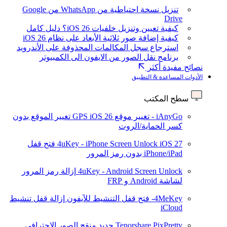
تنزيل نسخة احتياطية من WhatsApp من Google
Drive
كيفية تعيين وتنزيل خلفيات iOS 26؟ دليل كامل
كيفية إضافة صور ثلاثية الأبعاد على نظام iOS 26
استرجاع سجل المكالمات المحذوفة على الأندرويد
برنامج نقل الصور من الايفون الى الكمبيوتر
نصائح مفيدة أكثر
الأدوات المساعدة & التطبيق
سطح المكتب
iAnyGo - تغيير موقع GPS
iOS 26
تغيير الموقع بدون
كسر الحماية/الروت
iOS 27
4uKey - iPhone Screen Unlock
فتح قفل
iPhone/iPad بدون رمز المرور
4uKey - Android Screen Unlock
إزالة رمز المرور
لشاشة Android و FRP
4MeKey- فتح قفل التنشيط للآيفون
إزالة قفل تنشيط
iCloud
Tenorshare PixPretty
جديد
منقح الصور الاحترافي