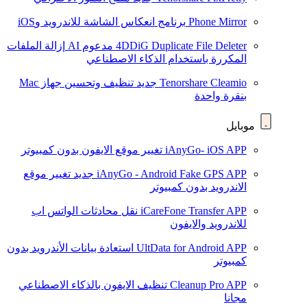
Phone Mirror
برنامج انعكاس الشاشة للاندرويد وiOS
4DDiG Duplicate File Deleter
مدعوم AI
إزالة الملفات
المكررة باستخدام الذكاء الاصطناعي
Tenorshare Cleamio
جديد
تنظيف وتحسين جهاز Mac
بنقرة واحدة
موبايل
iAnyGo- iOS APP
تغيير موقع الايفون بدون كمبيوتر
iAnyGo - Android Fake GPS APP
جديد
تغيير موقع
الاندرويد بدون كمبيوتر
iCareFone Transfer APP
نقل محادثات الواتس اب
للاندرويد والايفون
UltData for Android APP
استعادة بيانات الأندرويد بدون
كمبيوتر
Cleanup Pro APP
تنظيف الايفون بالذكاء الاصطناعي
مجانا