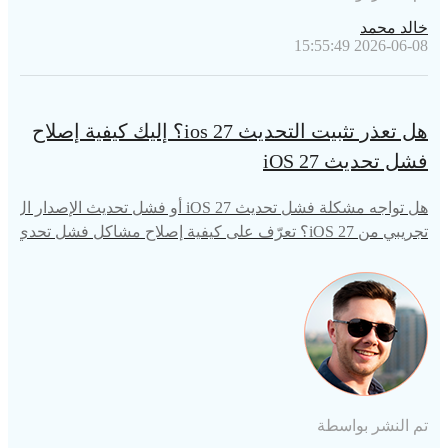
خالد محمد
2026-06-08 15:55:49
هل تعذر تثبيت التحديث ios 27؟ إليك كيفية إصلاح
فشل تحديث iOS 27
هل تواجه مشكلة فشل تحديث iOS 27 أو فشل تحديث الإصدار ال
تجريبي من iOS 27؟ تعرّف على كيفية إصلاح مشاكل فشل تحدي
ث برنامج الإصدار التجريبي من iOS 27 وكيف يمكن لبرنامج Ten
orshare ReiBoot إنقاذ جهاز iPhone الخاص بك بسرعة.
تم النشر بواسطة