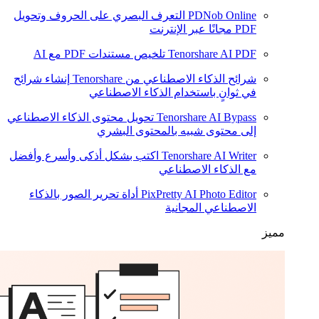
PDNob Online
التعرف البصري على الحروف وتحويل
PDF مجانًا عبر الإنترنت
Tenorshare AI PDF
تلخيص مستندات PDF مع AI
شرائح الذكاء الاصطناعي من Tenorshare
إنشاء شرائح
في ثوانٍ باستخدام الذكاء الاصطناعي
Tenorshare AI Bypass
تحويل محتوى الذكاء الاصطناعي
إلى محتوى شبيه بالمحتوى البشري
Tenorshare AI Writer
اكتب بشكل أذكى وأسرع وأفضل
مع الذكاء الاصطناعي
PixPretty AI Photo Editor
أداة تحرير الصور بالذكاء
الاصطناعي المجانية
مميز