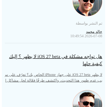
تم النشر بواسطة
خالد محمد
2026-07-08 10:49:54
هل تواجه مشكلة في iOS 27 beta لا يظهر ؟ إليك
كيفية حلها
لا يظهر iOS 27 beta على جهاز iPhone الخاص بك؟ تعرّف على س
بب عدم ظهور هذا التحديث، واكتشف طرقًا فعّالة لحل مشاكل ا
لتحديثات التجريبية باستخدام أساليب بسيطة.