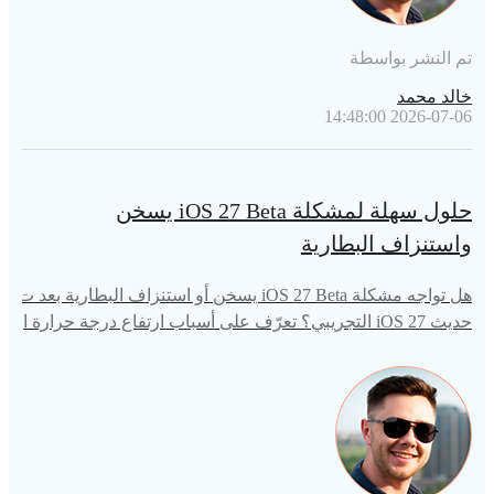
تم النشر بواسطة
خالد محمد
2026-07-06 14:48:00
حلول سهلة لمشكلة iOS 27 Beta يسخن
واستنزاف البطارية
هل تواجه مشكلة iOS 27 Beta يسخن أو استنزاف البطارية بعد ت
حديث iOS 27 التجريبي؟ تعرّف على أسباب ارتفاع درجة حرارة ا
يفون iOS 27 Beta بعد التحديث واكتشف حلولاً فعّالة، بما في ذل
ك إصلاح النظام باستخدام ReiBoot.