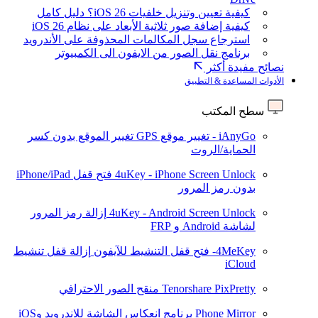
كيفية تعيين وتنزيل خلفيات iOS 26؟ دليل كامل
كيفية إضافة صور ثلاثية الأبعاد على نظام iOS 26
استرجاع سجل المكالمات المحذوفة على الأندرويد
برنامج نقل الصور من الايفون الى الكمبيوتر
نصائح مفيدة أكثر
الأدوات المساعدة & التطبيق
سطح المكتب
iAnyGo - تغيير موقع GPS
تغيير الموقع بدون كسر
الحماية/الروت
4uKey - iPhone Screen Unlock
فتح قفل iPhone/iPad
بدون رمز المرور
4uKey - Android Screen Unlock
إزالة رمز المرور
لشاشة Android و FRP
4MeKey- فتح قفل التنشيط للآيفون
إزالة قفل تنشيط
iCloud
Tenorshare PixPretty
منقح الصور الاحترافي
Phone Mirror
برنامج انعكاس الشاشة للاندرويد وiOS