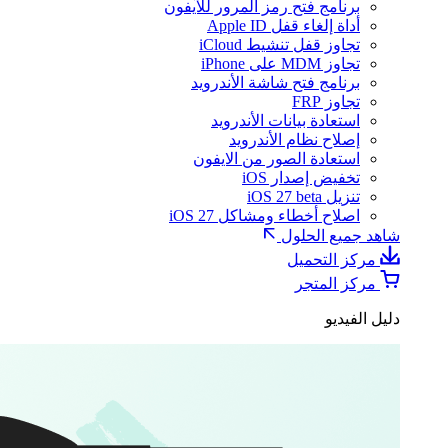
برنامج فتح رمز المرور للآيفون
أداة إلغاء قفل Apple ID
تجاوز قفل تنشيط iCloud
تجاوز MDM على iPhone
برنامج فتح شاشة الأندرويد
تجاوز FRP
استعادة بيانات الأندرويد
إصلاح نظام الأندرويد
استعادة الصور من الايفون
تخفيض إصدار iOS
تنزيل iOS 27 beta
اصلاح أخطاء ومشاكل iOS 27
شاهد جميع الحلول
مركز التحميل
مركز المتجر
دليل الفيديو