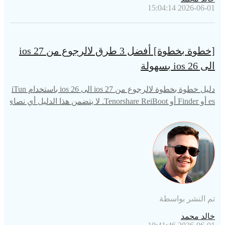
2026-06-01 15:04:14
[خطوة بخطوة] أفضل 3 طرق لالرجوع من ios 27
الى ios 26 بسهولة
دليل خطوة بخطوة لالرجوع من ios 27 الى ios 26 باستخدام iTun
es أو Finder أو Tenorshare ReiBoot. لا يتضمن هذا الدليل أي نصائ
ح تتعلق بفقدان البيانات. يعمل على جميع طرازات iPhone.
تم النشر بواسطة
خالد محمد