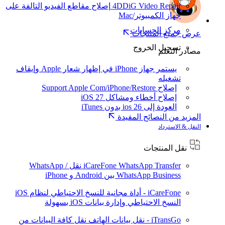
4DDiG Video Repair
إصلاح مقاطع الفيديو التالفة على
جهاز الكمبيوتر/Mac
مركز الحسابات
عرض جميع المنتجات
تسجيل الخروج
مصادر التعلم
يستمر جهاز iPhone في إظهار شعار Apple وإيقاف
تشغيله
إصلاح Support Apple Com/iPhone/Restore
إصلاح أخطاء ومشاكل iOS 27
العودة إلى ios 26 بدون iTunes
المزيد من النصائح المفيدة
النقل & الاسترداد
نقل المنتجات
iCareFone WhatsApp Transfer
نقل WhatsApp /
WhatsApp Business بين Android و iPhone
iCareFone - أداة مجانية للنسخ الاحتياطي لنظام iOS
النسخ الاحتياطي وإدارة بيانات iOS بسهولة
iTransGo - نقل بيانات الهاتف
نقل كافة البيانات من