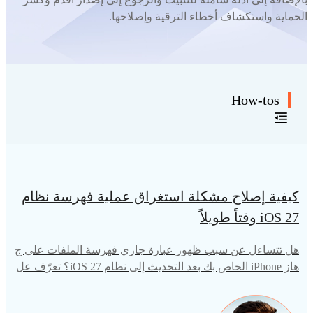
الحماية واستكشاف أخطاء الترقية وإصلاحها.
How-tos
كيفية إصلاح مشكلة استغراق عملية فهرسة نظام
iOS 27 وقتاً طويلاً
هل تتساءل عن سبب ظهور عبارة جاري فهرسة الملفات على ج
هاز iPhone الخاص بك بعد التحديث إلى نظام iOS 27؟ تعرّف عل
ى معنى هذه العبارة، والمدة التي تستغرقها، والمشاكل الشائعة ا
لتي قد تسببها، والطرق المجربة لإصلاح مشكلة عدم اكتمال الفه