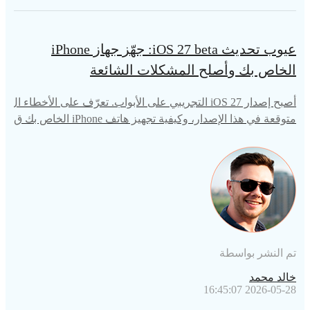
عيوب تحديث iOS 27 beta: جهّز جهاز iPhone
الخاص بك وأصلح المشكلات الشائعة
أصبح إصدار iOS 27 التجريبي على الأبواب. تعرّف على الأخطاء ال
متوقعة في هذا الإصدار، وكيفية تجهيز هاتف iPhone الخاص بك ق
بل 8 يونيو، وما يجب فعله في حال واجهت مشكلات أثناء عملية ا
لتحديث.
تم النشر بواسطة
خالد محمد
2026-05-28 16:45:07