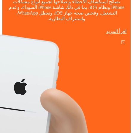
نصائح استكشاف الأخطاء وإصلاحها لجميع أنواع مشكلات
iPhone ونظام iOS، بما في ذلك شاشة iPhone السوداء، وعدم
التشغيل، وفحص صحة جهاز iOS، وتعطل WhatsApp،
واستنزاف البطارية.
اقرأ المزيد