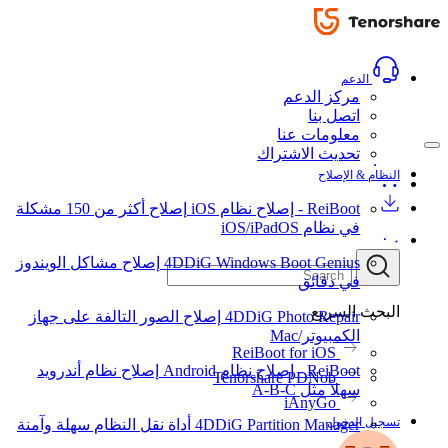
الدعم
مركز الدعم
اتصل بنا
معلومات عنا
تحديث الاشتراك
النظام & الإصلاح
ReiBoot - إصلاح نظام iOS
إصلاح أكثر من 150 مشكلة
في نظام iOS/iPadOS
4DDiG Windows Boot Genius
إصلاح مشاكل الويندوز
في دقائق
البحث السريع
4DDiG Photo Repair
إصلاح الصور التالفة على جهاز
الكمبيوتر/Mac
ReiBoot for iOS
ReiBoot - إصلاح نظام Android
إصلاح نظام أندرويد
Tenorshare PDNob
سهلاً مثل A-B-C
iAnyGo
تسجيل الدخول
4DDiG Partition Manager
أداة نقل النظام سهلة وآمنة