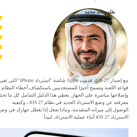
بقلم خالد محمد
iOS 27
2026-08-05 /
مع إصدار iOS 27، قدمت Apple شاشة "استرداد iPhone" التي تغي
قواعد اللعبة وتسمح أخيرًا للمستخدمين باستكشاف أخطاء النظام
وإصلاحها مباشرة على الجهاز. يغطي هذا الدليل الشامل كل ما تحتا
معرفته عن وضع الاسترداد الجديد في نظام iOS 27 ، وكيفية
الوصول إلى ميزاته المتقدمة، وماذا تفعل إذا تعطل جهازك في وضع
الاسترداد iOS 27 أثناء عملية الاسترداد. لنبدأ.