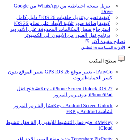
تنزيل نسخة احتياطية من WhatsApp من Google
Drive
كيفية تعيين وتنزيل خلفيات iOS 26؟ دليل كامل
كيفية إضافة صور ثلاثية الأبعاد على نظام iOS 26
استرجاع سجل المكالمات المحذوفة على الأندرويد
برنامج نقل الصور من الايفون الى الكمبيوتر
نصائح مفيدة أكثر
الأدوات المساعدة & التطبيق
سطح المكتب
iAnyGo - تغيير موقع GPS
iOS 26
تغيير الموقع بدون
كسر الحماية/الروت
iOS 27
4uKey - iPhone Screen Unlock
فتح قفل
iPhone/iPad بدون رمز المرور
4uKey - Android Screen Unlock
إزالة رمز المرور
لشاشة Android و FRP
4MeKey- فتح قفل التنشيط للآيفون
إزالة قفل تنشيط
iCloud
Tenorshare PixPretty
جديد
منقح الصور الاحترافي