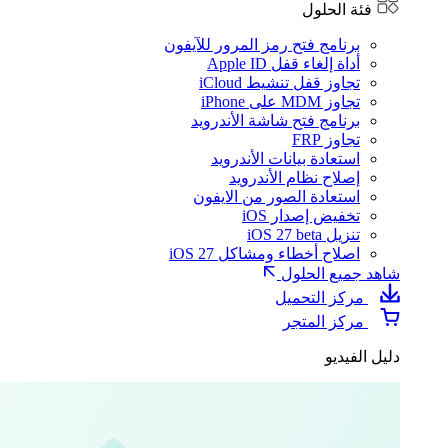
فئة الحلول
برنامج فتح رمز المرور للآيفون
أداة إلغاء قفل Apple ID
تجاوز قفل تنشيط iCloud
تجاوز MDM على iPhone
برنامج فتح شاشة الأندرويد
تجاوز FRP
استعادة بيانات الأندرويد
إصلاح نظام الأندرويد
استعادة الصور من الايفون
تخفيض إصدار iOS
تنزيل iOS 27 beta
اصلاح أخطاء ومشاكل iOS 27
شاهد جميع الحلول
مركز التحميل
مركز المتجر
دليل الفيديو