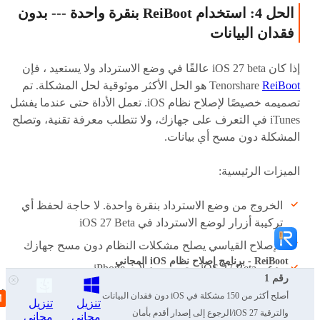
الحل 4: استخدام ReiBoot بنقرة واحدة --- بدون
فقدان البيانات
إذا كان iOS 27 beta عالقًا في وضع الاسترداد ولا يستعيد ، فإن
ReiBoot
Tenorshare
هو الحل الأكثر موثوقية لحل المشكلة. تم
تصميمه خصيصًا لإصلاح نظام iOS. تعمل الأداة حتى عندما يفشل
iTunes في التعرف على جهازك، ولا تتطلب معرفة تقنية، وتصلح
المشكلة دون مسح أي بيانات.
الميزات الرئيسية:
الخروج من وضع الاسترداد بنقرة واحدة. لا حاجة لحفظ أي
تركيبة أزرار لوضع الاسترداد في iOS 27 Beta
الإصلاح القياسي يصلح مشكلات النظام دون مسح جهازك
ReiBoot - برنامج إصلاح نظام iOS المجاني
يدعم iOS 27 Beta وجميع موديلات iPhone
رقم 1
يحل أيضًا مشكلات شعار Apple العالق وحلقة التمهيد والشاشة
أصلح أكثر من 150 مشكلة في iOS دون فقدان البيانات
تنزيل
تنزيل
البيضاء وحلقة وضع DFU
والترقية iOS 27/الرجوع إلى إصدار أقدم بأمان
مجاني
مجاني