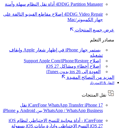
4DDiG Partition Manager
أداة نقل النظام سهلة وآمنة
4DDiG Video Repair
إصلاح مقاطع الفيديو التالفة على
جهاز الكمبيوتر/Mac
عرض جميع المنتجات
مصادر التعلم
يستمر جهاز iPhone في إظهار شعار Apple وإيقاف
تشغيله
إصلاح Support Apple Com/iPhone/Restore
إصلاح أخطاء ومشاكل iOS 27
العودة إلى ios 26 بدون iTunes
المزيد من النصائح المفيدة
النقل & الاسترداد
نقل المنتجات
iPhone 17
iCareFone WhatsApp Transfer
نقل
WhatsApp / WhatsApp Business بين Android و iPhone
iCareFone - أداة مجانية للنسخ الاحتياطي لنظام iOS
iOS 27
النسخ الاحتياطي وإدارة بيانات iOS بسهولة