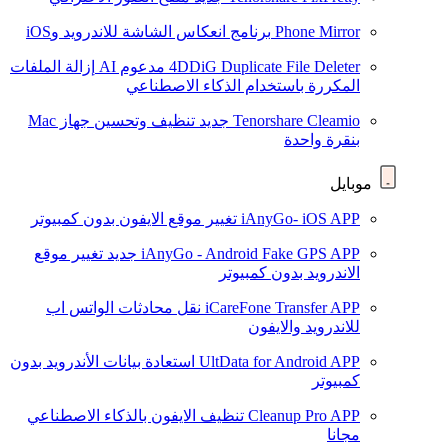
Phone Mirror
برنامج انعكاس الشاشة للاندرويد وiOS
4DDiG Duplicate File Deleter
مدعوم AI
إزالة الملفات
المكررة باستخدام الذكاء الاصطناعي
Tenorshare Cleamio
جديد
تنظيف وتحسين جهاز Mac
بنقرة واحدة
موبايل
iAnyGo- iOS APP
تغيير موقع الايفون بدون كمبيوتر
iAnyGo - Android Fake GPS APP
جديد
تغيير موقع
الاندرويد بدون كمبيوتر
iCareFone Transfer APP
نقل محادثات الواتس اب
للاندرويد والايفون
UltData for Android APP
استعادة بيانات الأندرويد بدون
كمبيوتر
Cleanup Pro APP
تنظيف الايفون بالذكاء الاصطناعي
مجانا