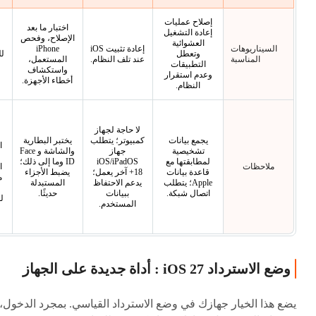
إصلاح عمليات
اختبار ما بعد
إعادة التشغيل
الإصلاح، وفحص
العشوائية
السيناريوهات
إعادة تثبيت iOS
iPhone
وتعطل
لل
المناسبة
عند تلف النظام.
المستعمل،
التطبيقات
واستكشاف
وعدم استقرار
أخطاء الأجهزة.
النظام.
لا حاجة لجهاز
يجمع بيانات
كمبيوتر؛ يتطلب
يختبر البطارية
ا
تشخيصية
جهاز
والشاشة و Face
لمطابقتها مع
iOS/iPadOS
ID وما إلى ذلك؛
ملاحظات
ا
قاعدة بيانات
18+ آخر يعمل؛
يضبط الأجزاء
م
Apple؛ يتطلب
يدعم الاحتفاظ
المستبدلة
اتصال شبكة.
ببيانات
حديثًا.
لل
المستخدم.
وضع الاسترداد iOS 27 : أداة جديدة على الجهاز
يضع هذا الخيار جهازك في وضع الاسترداد القياسي. بمجرد الدخول،