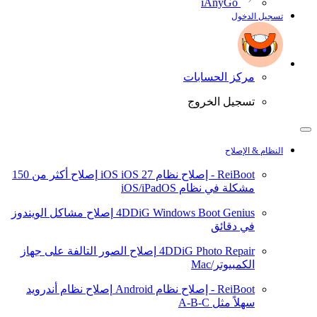
iAnyGo
تسجيل الدخول
مركز الحسابات
تسجيل الخروج
النظام & الإصلاح
ReiBoot - إصلاح نظام iOS
iOS 27
إصلاح أكثر من 150
مشكلة في نظام iOS/iPadOS
4DDiG Windows Boot Genius
إصلاح مشاكل الويندوز
في دقائق
4DDiG Photo Repair
إصلاح الصور التالفة على جهاز
الكمبيوتر/Mac
ReiBoot - إصلاح نظام Android
إصلاح نظام أندرويد
سهلاً مثل A-B-C