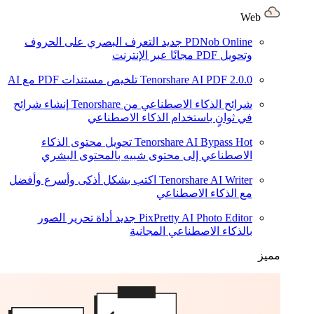
Web
PDNob Online
جديد
التعرف البصري على الحروف
وتحويل PDF مجانًا عبر الإنترنت
2.0.0
Tenorshare AI PDF
تلخيص مستندات PDF مع AI
شرائح الذكاء الاصطناعي من Tenorshare
إنشاء شرائح
في ثوانٍ باستخدام الذكاء الاصطناعي
Hot
Tenorshare AI Bypass
تحويل محتوى الذكاء
الاصطناعي إلى محتوى شبيه بالمحتوى البشري
Tenorshare AI Writer
اكتب بشكل أذكى وأسرع وأفضل
مع الذكاء الاصطناعي
PixPretty AI Photo Editor
جديد
أداة تحرير الصور
بالذكاء الاصطناعي المجانية
مميز