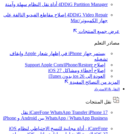
4DDiG Partition Manager
أداة نقل النظام سهلة وآمنة
4DDiG Video Repair
إصلاح مقاطع الفيديو التالفة على
جهاز الكمبيوتر/Mac
عرض جميع المنتجات
مصادر التعلم
يستمر جهاز iPhone في إظهار شعار Apple وإيقاف
تشغيله
إصلاح Support Apple Com/iPhone/Restore
إصلاح أخطاء ومشاكل iOS 27
العودة إلى ios 26 بدون iTunes
المزيد من النصائح المفيدة
النقل & الاسترداد
نقل المنتجات
iPhone 17
iCareFone WhatsApp Transfer
نقل
WhatsApp / WhatsApp Business بين Android و iPhone
iCareFone - أداة مجانية للنسخ الاحتياطي لنظام iOS