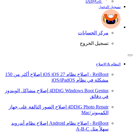
iAnyGo
تسجيل الدخول
مركز الحسابات
تسجيل الخروج
النظام & الإصلاح
ReiBoot - إصلاح نظام iOS
iOS 27
إصلاح أكثر من 150
مشكلة في نظام iOS/iPadOS
4DDiG Windows Boot Genius
إصلاح مشاكل الويندوز
في دقائق
4DDiG Photo Repair
إصلاح الصور التالفة على جهاز
الكمبيوتر/Mac
ReiBoot - إصلاح نظام Android
إصلاح نظام أندرويد
سهلاً مثل A-B-C