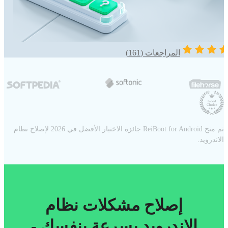
المراجعات (161)
تم منح ReiBoot for Android جائزة الاختيار الأفضل في 2026 لإصلاح نظام
الاندرويد.
إصلاح مشكلات نظام
الاندرويد بسرعة بنفسك -