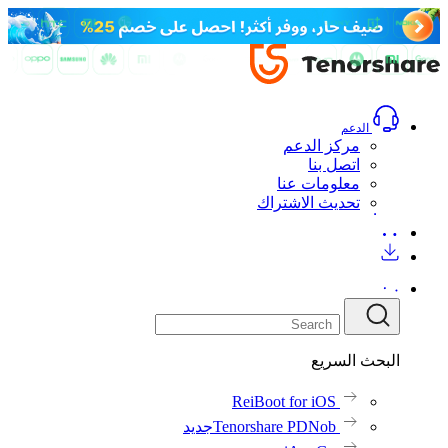
المراجعات
المراجعات(161)
المواصفات الفنية
الموارد
تنزيل مجاني
اشتري الآن
الدعم
مركز الدعم
اتصل بنا
معلومات عنا
تحديث الاشتراك
البحث السريع
ReiBoot for iOS
Tenorshare PDNob
جديد