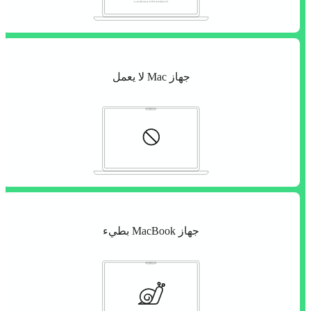
جهاز Mac لا يعمل
جهاز MacBook بطيء