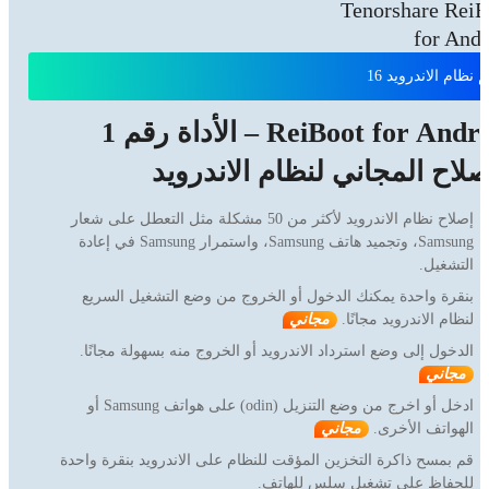
Tenorshare ReiB
for And
 نظام الاندرويد 16
ReiBoot for Android – الأداة رقم 1
صلاح المجاني لنظام الاندرويد
إصلاح نظام الاندرويد لأكثر من 50 مشكلة مثل التعطل على شعار
Samsung، وتجميد هاتف Samsung، واستمرار Samsung في إعادة
التشغيل.
بنقرة واحدة يمكنك الدخول أو الخروج من وضع التشغيل السريع
لنظام الاندرويد مجانًا.
مجاني
الدخول إلى وضع استرداد الاندرويد أو الخروج منه بسهولة مجانًا.
مجاني
ادخل أو اخرج من وضع التنزيل (odin) على هواتف Samsung أو
الهواتف الأخرى.
مجاني
قم بمسح ذاكرة التخزين المؤقت للنظام على الاندرويد بنقرة واحدة
للحفاظ على تشغيل سلس للهاتف.