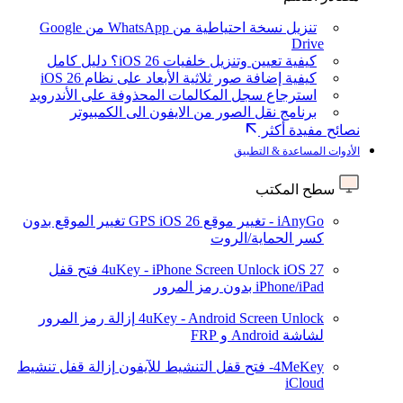
تنزيل نسخة احتياطية من WhatsApp من Google
Drive
كيفية تعيين وتنزيل خلفيات iOS 26؟ دليل كامل
كيفية إضافة صور ثلاثية الأبعاد على نظام iOS 26
استرجاع سجل المكالمات المحذوفة على الأندرويد
برنامج نقل الصور من الايفون الى الكمبيوتر
نصائح مفيدة أكثر
الأدوات المساعدة & التطبيق
سطح المكتب
iAnyGo - تغيير موقع GPS
iOS 26
تغيير الموقع بدون
كسر الحماية/الروت
iOS 27
4uKey - iPhone Screen Unlock
فتح قفل
iPhone/iPad بدون رمز المرور
4uKey - Android Screen Unlock
إزالة رمز المرور
لشاشة Android و FRP
4MeKey- فتح قفل التنشيط للآيفون
إزالة قفل تنشيط
iCloud