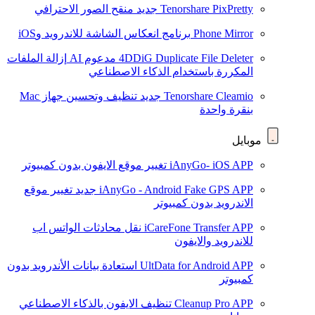
Tenorshare PixPretty
جديد
منقح الصور الاحترافي
Phone Mirror
برنامج انعكاس الشاشة للاندرويد وiOS
4DDiG Duplicate File Deleter
مدعوم AI
إزالة الملفات
المكررة باستخدام الذكاء الاصطناعي
Tenorshare Cleamio
جديد
تنظيف وتحسين جهاز Mac
بنقرة واحدة
موبايل
iAnyGo- iOS APP
تغيير موقع الايفون بدون كمبيوتر
iAnyGo - Android Fake GPS APP
جديد
تغيير موقع
الاندرويد بدون كمبيوتر
iCareFone Transfer APP
نقل محادثات الواتس اب
للاندرويد والايفون
UltData for Android APP
استعادة بيانات الأندرويد بدون
كمبيوتر
Cleanup Pro APP
تنظيف الايفون بالذكاء الاصطناعي