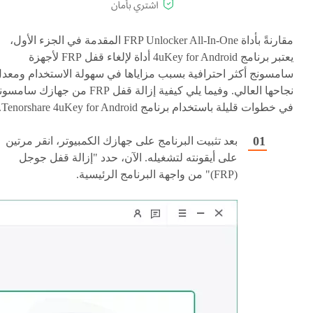
مقارنةً بأداة FRP Unlocker All-In-One المقدمة في الجزء الأول،
يعتبر برنامج 4uKey for Android أداة لإلغاء قفل FRP لأجهزة
سامسونج أكثر احترافية بسبب مزاياها في سهولة الاستخدام ومعد
نجاحها العالي. وفيما يلي كيفية إزالة قفل FRP من جهازك سام
في خطوات قليلة باستخدام برنامج Tenorshare 4uKey for Android.
بعد تثبيت البرنامج على جهازك الكمبيوتر، انقر مرتين
على أيقونته لتشغيله. الآن، حدد "إزالة قفل جوجل
(FRP)" من واجهة البرنامج الرئيسية.