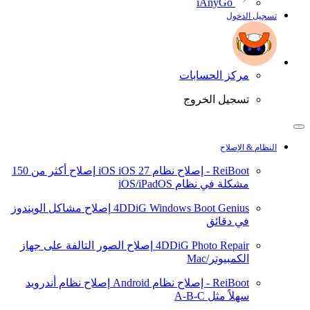
iAnyGo
تسجيل الدخول
مركز الحسابات
تسجيل الخروج
النظام & الإصلاح
ReiBoot - إصلاح نظام iOS
iOS 27
إصلاح أكثر من 150
مشكلة في نظام iOS/iPadOS
4DDiG Windows Boot Genius
إصلاح مشاكل الويندوز
في دقائق
4DDiG Photo Repair
إصلاح الصور التالفة على جهاز
الكمبيوتر/Mac
ReiBoot - إصلاح نظام Android
إصلاح نظام أندرويد
سهلاً مثل A-B-C