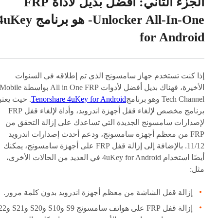
الجزء الثاني: أفضل بديل لأداة FRP
Unlocker All-In-One- هو برنامج ey
for Android
إذا كنت تستخدم جهاز سامسونج الذي تم إطلاقه في السنوات
الأخيرة، فهناك بديل أفضل لأدوات All in One FRP بواسطة obile
Tech Channel وهو برنامج
Tenorshare 4uKey for Android
. حيث يعتب
برنامج مخصص لإلغاء قفل أجهزة اندرويد، وأداة لإلغاء قفل FRP
لإصدارات سامسونج الجديدة التي تساعدك على إزالة التحقق من
FRP من معظم أجهزة سامسونج، ودعم أحدث إصدارات اندرويد
11/12. بالإضافة إلى إزالة قفل FRP على أجهزة سامسونج، يمكنك
أيضًا استخدام 4uKey for Android في العديد من الحالات الأخرى،
مثل:
إزالة قفل الشاشة من معظم أجهزة اندرويد بدون كلمة مرور.
إزالة قفل FRP على هواتف سامسو