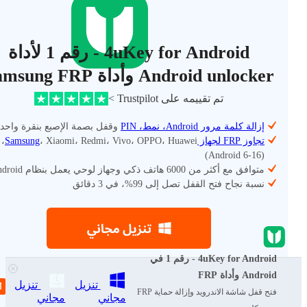
4uKey for Android - رقم 1 لأداة
Android unlocker وأداة Samsung FRP
تم تقييمه على Trustpilot >
إزالة كلمة مرور Android، نمط، PIN
وقفل بصمة الإصبع بنقرة واحد
تجاوز FRP لجهاز Samsung
، ، Huawei
(Android 6-16)
متوافق مع أكثر من 6000 هاتف ذكي وجهاز لوحي يعمل بنظام Android
نسبة نجاح فتح القفل تصل إلى 99%، في 3 دقائق
4uKey for Android - رقم 1 في
Android وأداة FRP
تنزيل
تنزيل
فتح قفل شاشة الاندرويد وإزالة حماية FRP
مجاني
مجاني