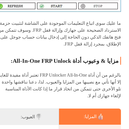
ما عليك سوى اتباع التعليمات الموجودة على الشاشة لتثبيت حزمة
الاسترداد الصحيحة على جهازك وإزالة قفل FRP. وسوف تتمكن
فتح هاتفك الذكي دون الحاجة إلى إدخال بيانات حساب جوجل على
الإطلاق، بمجرد إزالة قفل FRP.
مزايا & وعيوب أداة All-In-One FRP Unlock:
بالرغم من أن أداة FRP Unlocker All-In-One تعتبر أداة مفيدة للغ
إلا أنها تأتي مع نصيبها من المزايا والعيوب. لذا، دعنا نناقشها واحدة
تلو الأخرى حتى تتمكن من اتخاذ قرار ما إذا كانت الأداة المناسبة
لإلغاء جهازك أم لا.
المزايا:
العيوب: