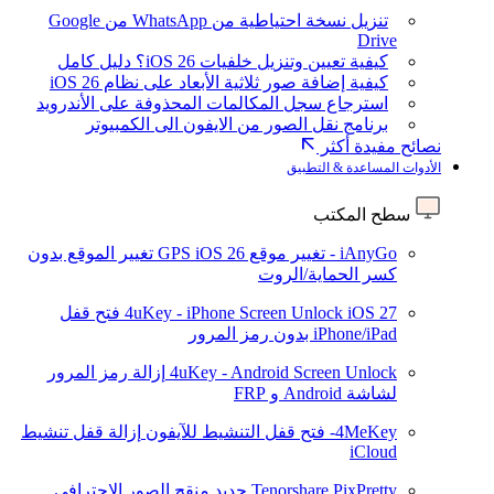
تنزيل نسخة احتياطية من WhatsApp من Google
Drive
كيفية تعيين وتنزيل خلفيات iOS 26؟ دليل كامل
كيفية إضافة صور ثلاثية الأبعاد على نظام iOS 26
استرجاع سجل المكالمات المحذوفة على الأندرويد
برنامج نقل الصور من الايفون الى الكمبيوتر
نصائح مفيدة أكثر
الأدوات المساعدة & التطبيق
سطح المكتب
iAnyGo - تغيير موقع GPS
iOS 26
تغيير الموقع بدون
كسر الحماية/الروت
iOS 27
4uKey - iPhone Screen Unlock
فتح قفل
iPhone/iPad بدون رمز المرور
4uKey - Android Screen Unlock
إزالة رمز المرور
لشاشة Android و FRP
4MeKey- فتح قفل التنشيط للآيفون
إزالة قفل تنشيط
iCloud
Tenorshare PixPretty
جديد
منقح الصور الاحترافي