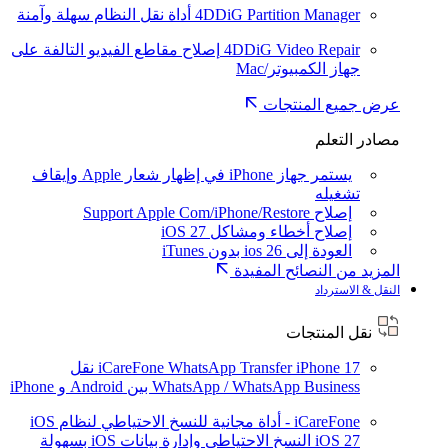
4DDiG Partition Manager
أداة نقل النظام سهلة وآمنة
4DDiG Video Repair
إصلاح مقاطع الفيديو التالفة على
جهاز الكمبيوتر/Mac
عرض جميع المنتجات
مصادر التعلم
يستمر جهاز iPhone في إظهار شعار Apple وإيقاف
تشغيله
إصلاح Support Apple Com/iPhone/Restore
إصلاح أخطاء ومشاكل iOS 27
العودة إلى ios 26 بدون iTunes
المزيد من النصائح المفيدة
النقل & الاسترداد
نقل المنتجات
iPhone 17
iCareFone WhatsApp Transfer
نقل
WhatsApp / WhatsApp Business بين Android و iPhone
iCareFone - أداة مجانية للنسخ الاحتياطي لنظام iOS
iOS 27
النسخ الاحتياطي وإدارة بيانات iOS بسهولة