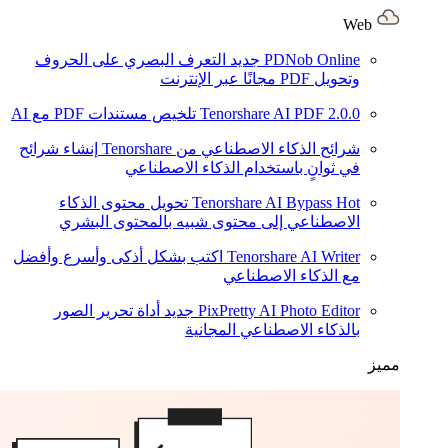
Web
PDNob Online
جديد
التعرف البصري على الحروف
وتحويل PDF مجانًا عبر الإنترنت
2.0.0
Tenorshare AI PDF
تلخيص مستندات PDF مع AI
شرائح الذكاء الاصطناعي من Tenorshare
إنشاء شرائح
في ثوانٍ باستخدام الذكاء الاصطناعي
Hot
Tenorshare AI Bypass
تحويل محتوى الذكاء
الاصطناعي إلى محتوى شبيه بالمحتوى البشري
Tenorshare AI Writer
اكتب بشكل أذكى وأسرع وأفضل
مع الذكاء الاصطناعي
PixPretty AI Photo Editor
جديد
أداة تحرير الصور
بالذكاء الاصطناعي المجانية
مميز