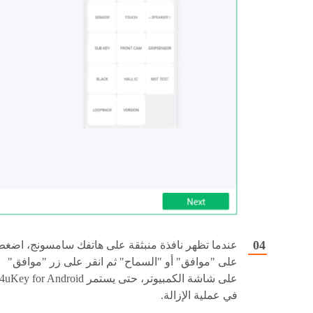
عندما تظهر نافذة منبثقة على هاتفك سامسونج، اضغط
على "موافق" أو "السماح" ثم انقر على زر "موافق"
على شاشة الكمبيوتر، حتى يستمر 4uKey for Android
في عملية الإزالة.