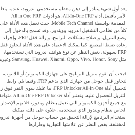
يعد أول شيء يتبادر إلى ذهن معظم مستخدمي اندرويد، عندما يتعل
الأمر بأفضل أداة All-In-One FRP، هو أدوات All in One FRP
المقدمة بواسطة Mobile Tech Channel. حيث تعمل هذه الأداة على
كلاً من نظامي التشغيل اندرويد وويندوز، وقد تسمح بالدخول إلى
وضع التنزيل، وإصلاح مشكلات البرامج، وإزالة قفل FRP، وإجراء
إعادة ضبط المصنع. كما يمكنك الاعتماد على هذه الأداة لتجاوز قفل
FRP بسهولة، بغض النظر عن نوع هواتف اندرويد التي تستخدمها،
مثل Samsung، Huawei، Xiaomi، Oppo، Vivo، Honor، Sony وغيرها.
فيجب أن تقوم بتنزيل البرنامج على جهازك الكمبيوتر/ أو اللابتوب،
لتجاوز قفل جوجل من جهازك الذي يدعم FRP. وفيما يلي رابط
لتحميل أداة FRP Unlocker All-In-One، ما عليك سوى النقر فوق ز
التنزيل للحصول عليه. وتعتبر أداة n-One FRP Unlocker
مع جميع أجهزة الكمبيوتر التي تعمل بنظام ويندوز، فلا يهم الإصدار
الخاص بنظام ويندوز الذي تستخدمه. علاوة على ذلك، يمكنك
استخدام البرنامج لإزالة التحقق من حساب جوجل من أجهزة اندروي
المختلفة، بغض النظر عن علامتها التجارية وطرازها.