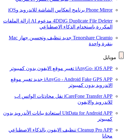
Phone Mirror
برنامج انعكاس الشاشة للاندرويد وiOS
4DDiG Duplicate File Deleter
مدعوم AI
إزالة الملفات
المكررة باستخدام الذكاء الاصطناعي
Tenorshare Cleamio
جديد
تنظيف وتحسين جهاز Mac
بنقرة واحدة
موبايل
iAnyGo- iOS APP
تغيير موقع الايفون بدون كمبيوتر
iAnyGo - Android Fake GPS APP
جديد
تغيير موقع
الاندرويد بدون كمبيوتر
iCareFone Transfer APP
نقل محادثات الواتس اب
للاندرويد والايفون
UltData for Android APP
استعادة بيانات الأندرويد بدون
كمبيوتر
Cleanup Pro APP
تنظيف الايفون بالذكاء الاصطناعي
مجانا