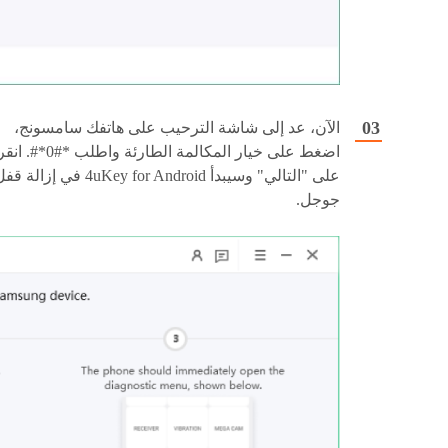
الآن، عد إلى شاشة الترحيب على هاتفك سامسونج،
اضغط على خيار المكالمة الطارئة واطلب
*#0*#
. انقر
على "التالي" وسيبدأ 4uKey for Android في إزالة 
جوجل.