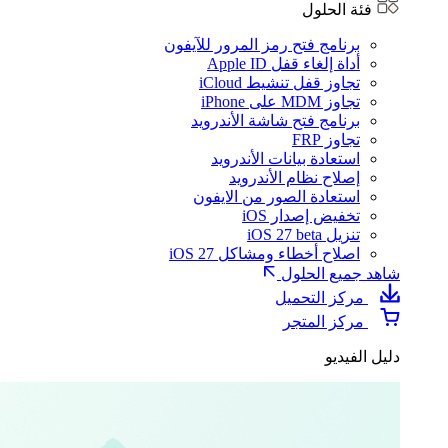
فئة الحلول
برنامج فتح رمز المرور للآيفون
أداة إلغاء قفل Apple ID
تجاوز قفل تنشيط iCloud
تجاوز MDM على iPhone
برنامج فتح شاشة الأندرويد
تجاوز FRP
استعادة بيانات الأندرويد
إصلاح نظام الأندرويد
استعادة الصور من الايفون
تخفيض إصدار iOS
تنزيل iOS 27 beta
اصلاح أخطاء ومشاكل iOS 27
شاهد جميع الحلول
مركز التحميل
مركز المتجر
دليل الفيديو