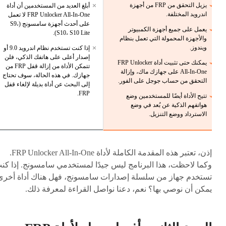
يزيل التحقق من FRP من أجهزة
أبلغ العديد من المستخدمين أن أداة
اندرويد المختلفة.
FRP Unlocker All-In-One لا تعمل
على أحدث أجهزة سامسونج (S9،
يعمل على جميع أجهزة الكمبيوتر
S10، S10 Lite).
والأجهزة المحمولة التي تعمل بنظام
ويندوز.
إذا كنت تستخدم نظام اندرويد 9.0 أو
إصدار أعلى على هاتفك الذكي، فلن
يمكنك حتى تثبيت أداة FRP Unlocker
تتمكن الأداة من إزالة قفل FRP من
All-In-One على جهازك ماك، وإزالة
جهازك. في هذه الحالة، سوف تحتاج
التحقق من حساب جوجل على الفور.
إلى البحث عن أداة بديلة لإلغاء قفل
FRP.
تتيح الأداة أيضًا للمستخدمين وضع
هواتفهم الذكية عن بُعد في وضع
الاسترداد ووضع التنزيل.
إذن، تعتبر هذه المقدمة الكاملة لأداة FRP Unlocker All-In-One.
وكما لاحظت، هذا البرنامج ليس جيدًا لمستخدمي سامسونج. إذا كن
تستخدم جهاز من سلسلة إصدارات سامسونج، فهل هناك أداة أخرى
يمكن أن نوصي بها؟ نعم، دعنا نواصل القراءة لمعرفة ذلك.