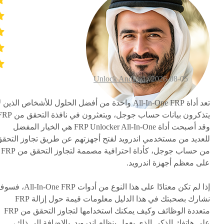
Unlock Android
2026-08-05 /
تعد أداة All-In-One FRP واحدة من أفضل الحلول للأشخاص الذين ل
وقد أصبحت أداة FRP Unlocker All-In-One هي الخيار المفضل
للعديد من مستخدمي اندرويد لفتح أجهزتهم عن طريق تجاوز التحق
من حساب جوجل، كأداة احترافية مصممة لتجاوز التحقق من FRP
على معظم أجهزة اندرويد.
إذا لم تكن معتادًا على هذا النوع من أدوات l-In-One FRP
نشارك بصحبتك في هذا الدليل معلومات قيمة حول إزالة FRP
متعددة الوظائف وكيف يمكنك استخدامها لتجاوز التحقق من FRP
على هاتفك الذكي الذي يعمل بنظام اندرويد. بالإضافة إلى ذلك،