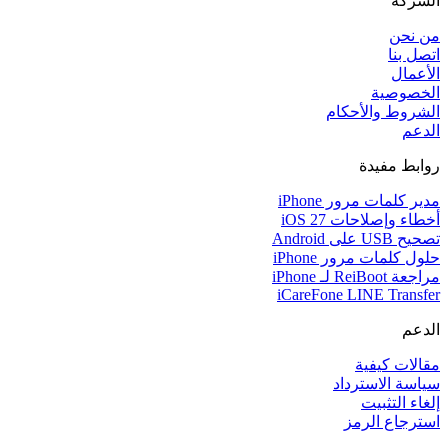
الشركة
من نحن
اتصل بنا
الأعمال
الخصوصية
الشروط والأحكام
الدعم
روابط مفيدة
مدير كلمات مرور iPhone
أخطاء وإصلاحات iOS 27
تصحيح USB على Android
حلول كلمات مرور iPhone
مراجعة ReiBoot لـ iPhone
iCareFone LINE Transfer
الدعم
مقالات كيفية
سياسة الاسترداد
إلغاء التثبيت
استرجاع الرمز