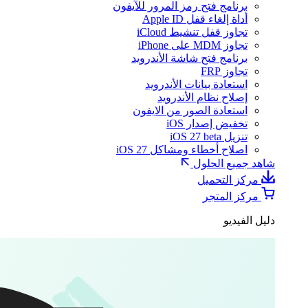
برنامج فتح رمز المرور للآيفون
أداة إلغاء قفل Apple ID
تجاوز قفل تنشيط iCloud
تجاوز MDM على iPhone
برنامج فتح شاشة الأندرويد
تجاوز FRP
استعادة بيانات الأندرويد
إصلاح نظام الأندرويد
استعادة الصور من الايفون
تخفيض إصدار iOS
تنزيل iOS 27 beta
اصلاح أخطاء ومشاكل iOS 27
شاهد جميع الحلول
مركز التحميل
مركز المتجر
دليل الفيديو