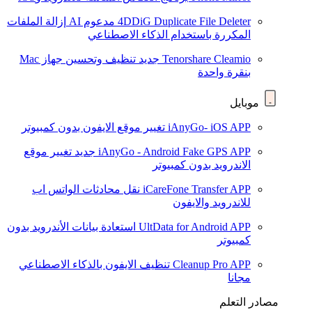
4DDiG Duplicate File Deleter
مدعوم AI
إزالة الملفات
المكررة باستخدام الذكاء الاصطناعي
Tenorshare Cleamio
جديد
تنظيف وتحسين جهاز Mac
بنقرة واحدة
موبايل
iAnyGo- iOS APP
تغيير موقع الايفون بدون كمبيوتر
iAnyGo - Android Fake GPS APP
جديد
تغيير موقع
الاندرويد بدون كمبيوتر
iCareFone Transfer APP
نقل محادثات الواتس اب
للاندرويد والايفون
UltData for Android APP
استعادة بيانات الأندرويد بدون
كمبيوتر
Cleanup Pro APP
تنظيف الايفون بالذكاء الاصطناعي
مجانا
مصادر التعلم