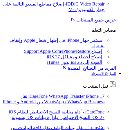
4DDiG Video Repair
إصلاح مقاطع الفيديو التالفة على
جهاز الكمبيوتر/Mac
عرض جميع المنتجات
مصادر التعلم
يستمر جهاز iPhone في إظهار شعار Apple وإيقاف
تشغيله
إصلاح Support Apple Com/iPhone/Restore
إصلاح أخطاء ومشاكل iOS 27
العودة إلى ios 26 بدون iTunes
المزيد من النصائح المفيدة
النقل & الاسترداد
نقل المنتجات
iPhone 17
iCareFone WhatsApp Transfer
نقل
WhatsApp / WhatsApp Business بين Android و iPhone
iCareFone - أداة مجانية للنسخ الاحتياطي لنظام iOS
iOS 27
النسخ الاحتياطي وإدارة بيانات iOS بسهولة
iTransGo - نقل بيانات الهاتف
نقل كافة البيانات من