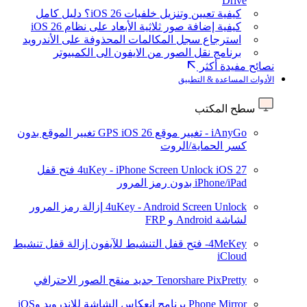
Drive
كيفية تعيين وتنزيل خلفيات iOS 26؟ دليل كامل
كيفية إضافة صور ثلاثية الأبعاد على نظام iOS 26
استرجاع سجل المكالمات المحذوفة على الأندرويد
برنامج نقل الصور من الايفون الى الكمبيوتر
نصائح مفيدة أكثر
الأدوات المساعدة & التطبيق
سطح المكتب
iAnyGo - تغيير موقع GPS
iOS 26
تغيير الموقع بدون
كسر الحماية/الروت
iOS 27
4uKey - iPhone Screen Unlock
فتح قفل
iPhone/iPad بدون رمز المرور
4uKey - Android Screen Unlock
إزالة رمز المرور
لشاشة Android و FRP
4MeKey- فتح قفل التنشيط للآيفون
إزالة قفل تنشيط
iCloud
Tenorshare PixPretty
جديد
منقح الصور الاحترافي
Phone Mirror
برنامج انعكاس الشاشة للاندرويد وiOS