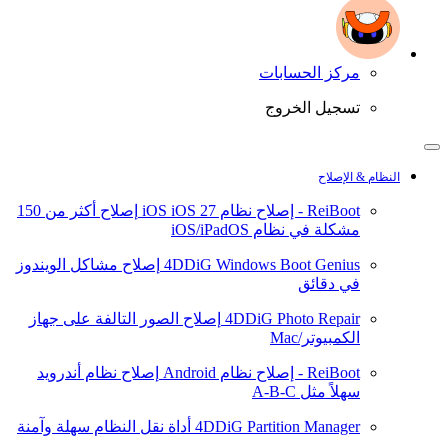
مركز الحسابات
تسجيل الخروج
النظام & الإصلاح
ReiBoot - إصلاح نظام iOS
iOS 27
إصلاح أكثر من 150
مشكلة في نظام iOS/iPadOS
4DDiG Windows Boot Genius
إصلاح مشاكل الويندوز
في دقائق
4DDiG Photo Repair
إصلاح الصور التالفة على جهاز
الكمبيوتر/Mac
ReiBoot - إصلاح نظام Android
إصلاح نظام أندرويد
سهلاً مثل A-B-C
4DDiG Partition Manager
أداة نقل النظام سهلة وآمنة