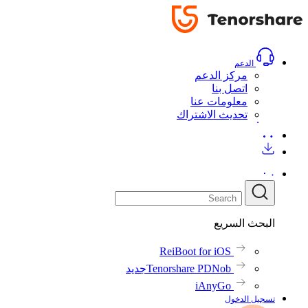
الدعم
مركز الدعم
اتصل بنا
معلومات عنا
تحديث الاشتراك
البحث السريع
ReiBoot for iOS
Tenorshare PDNob
جديد
iAnyGo
تسجيل الدخول