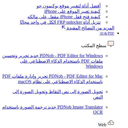
أفضل أداة لتغيير موقع بوكيمون جو
كيفية تغيير الموقع على iPhone
كيفية فتح قفل iPhone مقفل على مالكه
تنزيل أداة FRP unlocker الكل في واحد مجانًا
المزيد من النصائح المفيدة
AI & PDF
سطح المكتب
PDNob - PDF Editor for Windows
جديد
تحرير وتحسين
ملفات PDF باستخدام الذكاء الاصطناعي على
Windows
PDNob - PDF Editor for Mac
تحرير وإدارة ملفات PDF
باستخدام الذكاء الاصطناعي على نظام macOS
تحويل الصورة إلى نص
التقاط وتحويل الصورة إلى
النص
PDNob Image Translator
جديد
ترجمة الصورة باستخدام
OCR
Web