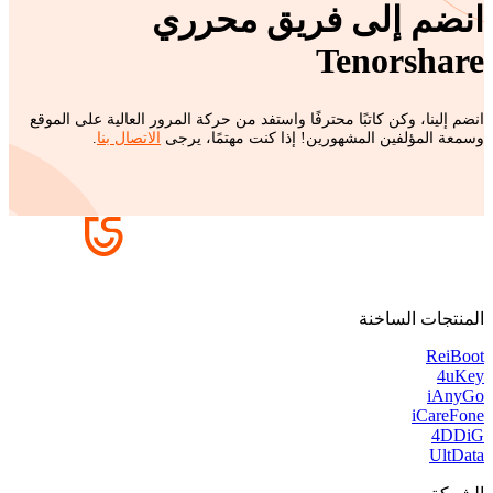
انضم إلى فريق محرري
Tenorshare
انضم إلينا، وكن كاتبًا محترفًا واستفد من حركة المرور العالية على الموقع
وسمعة المؤلفين المشهورين! إذا كنت مهتمًا، يرجى
الاتصال بنا
.
المنتجات الساخنة
ReiBoot
4uKey
iAnyGo
iCareFone
4DDiG
UltData