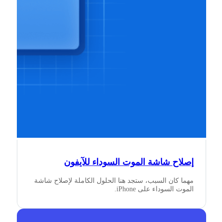
إصلاح شاشة الموت السوداء للآيفون
مهما كان السبب، ستجد هنا الحلول الكاملة لإصلاح شاشة
الموت السوداء على iPhone.