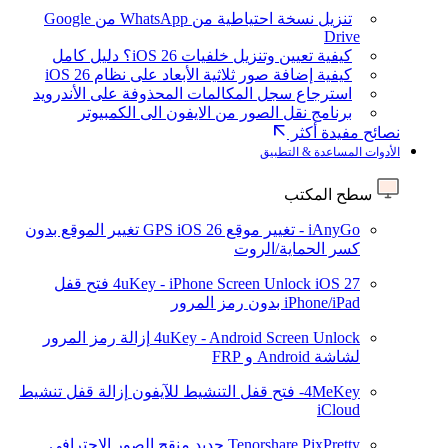
تنزيل نسخة احتياطية من WhatsApp من Google
Drive
كيفية تعيين وتنزيل خلفيات iOS 26؟ دليل كامل
كيفية إضافة صور ثلاثية الأبعاد على نظام iOS 26
استرجاع سجل المكالمات المحذوفة على الأندرويد
برنامج نقل الصور من الايفون الى الكمبيوتر
نصائح مفيدة أكثر
الأدوات المساعدة & التطبيق
سطح المكتب
iAnyGo - تغيير موقع GPS
iOS 26
تغيير الموقع بدون
كسر الحماية/الروت
iOS 27
4uKey - iPhone Screen Unlock
فتح قفل
iPhone/iPad بدون رمز المرور
4uKey - Android Screen Unlock
إزالة رمز المرور
لشاشة Android و FRP
4MeKey- فتح قفل التنشيط للآيفون
إزالة قفل تنشيط
iCloud
Tenorshare PixPretty
جديد
منقح الصور الاحترافي