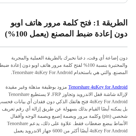
الطريقة 1: فتح كلمة مرور هاتف اوبو
دون إعادة ضبط المصنع (يعمل 100%)
دون إضاعة أي وقت، دعنا نخبرك بالطريقة العملية والمجربة
والمختبرة بنسبة 100% لفتح كلمة مرور هاتف اوبو دون إعادة ضبط
المصنع. والتي هي باستخدام Tenorshare 4uKey For Android.
Tenorshare 4uKey for Android
مزود بوظيفة مذهلة وغير مقيدة
لإزالة شاشة قفل الاندرويد وتجاوز FRP. لا يستطيع Tenorshare
4uKey For Android فتح هاتفك الذكي دون فقدان أي بيانات فحس
بل يمكنه أيضًا القيام بذلك بسهولة عن طريق إزالة أي رقم تعريف
شخصي (pin) وكلمة مرور وبصمة إصبع وبصمة الوجه وأقفال
الأنماط ببضع ضغطات فقط. علاوة على ذلك، يدعم Tenorshare
4uKey For Android أيضًا أكثر من 6000 جهاز الاندرويد يعمل