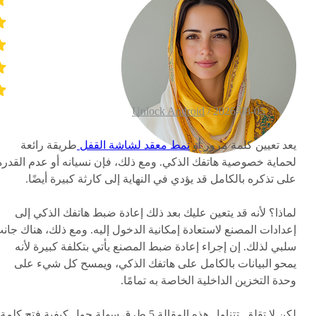
Unlock Android
2026-08-05 /
يعد تعيين كلمة مرور أو
نمط معقد لشاشة القفل
طريقة رائعة
لحماية خصوصية هاتفك الذكي. ومع ذلك، فإن نسيانه أو عدم القدرة
على تذكره بالكامل قد يؤدي في النهاية إلى كارثة كبيرة أيضًا.
لماذا؟ لأنه قد يتعين عليك بعد ذلك إعادة ضبط هاتفك الذكي إلى
إعدادات المصنع لاستعادة إمكانية الدخول إليه. ومع ذلك، هناك جان
سلبي لذلك. إن إجراء إعادة ضبط المصنع يأتي بتكلفة كبيرة لأنه
يمحو البيانات بالكامل على هاتفك الذكي، ويمسح كل شيء على
وحدة التخزين الداخلية الخاصة به تمامًا.
لكن لا تقلق. تتناول هذه المقالة 5 طرق سهلة حول كيفية فتح كلمة