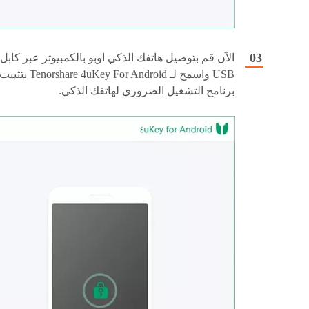
الآن قم بتوصيل هاتفك الذكي اوبو بالكمبيوتر عبر كابل
USB واسمح لـ Tenorshare 4uKey For Android بتثبي
برنامج التشغيل الضروري لهاتفك الذكي.