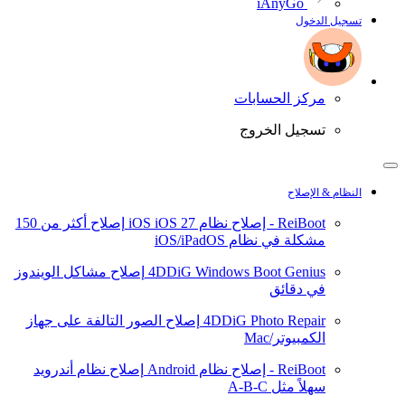
iAnyGo
تسجيل الدخول
مركز الحسابات
تسجيل الخروج
النظام & الإصلاح
ReiBoot - إصلاح نظام iOS
iOS 27
إصلاح أكثر من 150
مشكلة في نظام iOS/iPadOS
4DDiG Windows Boot Genius
إصلاح مشاكل الويندوز
في دقائق
4DDiG Photo Repair
إصلاح الصور التالفة على جهاز
الكمبيوتر/Mac
ReiBoot - إصلاح نظام Android
إصلاح نظام أندرويد
سهلاً مثل A-B-C