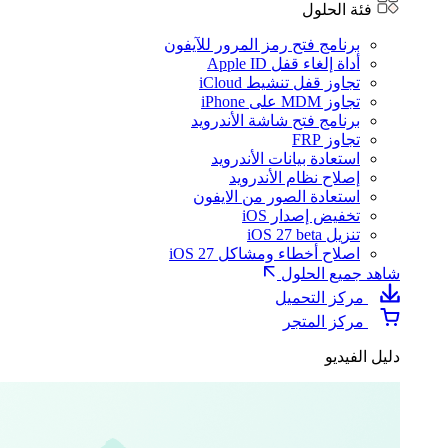
فئة الحلول
برنامج فتح رمز المرور للآيفون
أداة إلغاء قفل Apple ID
تجاوز قفل تنشيط iCloud
تجاوز MDM على iPhone
برنامج فتح شاشة الأندرويد
تجاوز FRP
استعادة بيانات الأندرويد
إصلاح نظام الأندرويد
استعادة الصور من الايفون
تخفيض إصدار iOS
تنزيل iOS 27 beta
اصلاح أخطاء ومشاكل iOS 27
شاهد جميع الحلول
مركز التحميل
مركز المتجر
دليل الفيديو