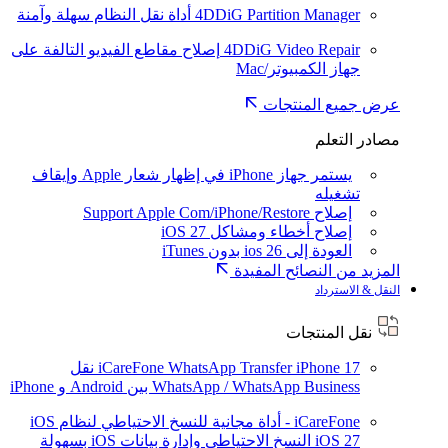
4DDiG Partition Manager
أداة نقل النظام سهلة وآمنة
4DDiG Video Repair
إصلاح مقاطع الفيديو التالفة على
جهاز الكمبيوتر/Mac
عرض جميع المنتجات
مصادر التعلم
يستمر جهاز iPhone في إظهار شعار Apple وإيقاف
تشغيله
إصلاح Support Apple Com/iPhone/Restore
إصلاح أخطاء ومشاكل iOS 27
العودة إلى ios 26 بدون iTunes
المزيد من النصائح المفيدة
النقل & الاسترداد
نقل المنتجات
iPhone 17
iCareFone WhatsApp Transfer
نقل
WhatsApp / WhatsApp Business بين Android و iPhone
iCareFone - أداة مجانية للنسخ الاحتياطي لنظام iOS
iOS 27
النسخ الاحتياطي وإدارة بيانات iOS بسهولة