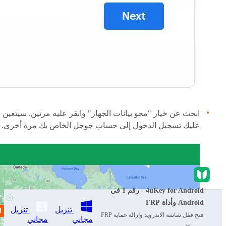
ابحث عن خيار "محو بيانات الجهاز" وانقر عليه مرتين. سيتعين
عليك تسجيل الدخول إلى حساب جوجل الخاص بك مرة أخرى.
4uKey for Android - رقم 1 في
Android وأداة FRP
تنزيل
تنزيل
فتح قفل شاشة الاندرويد وإزالة حماية FRP
مجاني
مجاني