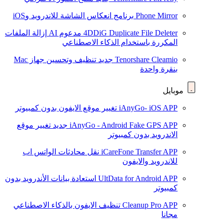
Phone Mirror
برنامج انعكاس الشاشة للاندرويد وiOS
4DDiG Duplicate File Deleter
مدعوم AI
إزالة الملفات
المكررة باستخدام الذكاء الاصطناعي
Tenorshare Cleamio
جديد
تنظيف وتحسين جهاز Mac
بنقرة واحدة
موبايل
iAnyGo- iOS APP
تغيير موقع الايفون بدون كمبيوتر
iAnyGo - Android Fake GPS APP
جديد
تغيير موقع
الاندرويد بدون كمبيوتر
iCareFone Transfer APP
نقل محادثات الواتس اب
للاندرويد والايفون
UltData for Android APP
استعادة بيانات الأندرويد بدون
كمبيوتر
Cleanup Pro APP
تنظيف الايفون بالذكاء الاصطناعي
مجانا