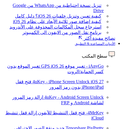
تنزيل نسخة احتياطية من WhatsApp من Google
Drive
كيفية تعيين وتنزيل خلفيات iOS 26؟ دليل كامل
كيفية إضافة صور ثلاثية الأبعاد على نظام iOS 26
استرجاع سجل المكالمات المحذوفة على الأندرويد
برنامج نقل الصور من الايفون الى الكمبيوتر
نصائح مفيدة أكثر
الأدوات المساعدة & التطبيق
سطح المكتب
iAnyGo - تغيير موقع GPS
iOS 26
تغيير الموقع بدون
كسر الحماية/الروت
iOS 27
4uKey - iPhone Screen Unlock
فتح قفل
iPhone/iPad بدون رمز المرور
4uKey - Android Screen Unlock
إزالة رمز المرور
لشاشة Android و FRP
4MeKey- فتح قفل التنشيط للآيفون
إزالة قفل تنشيط
iCloud
Tenorshare PixPretty
جديد
منقح الصور الاحترافي