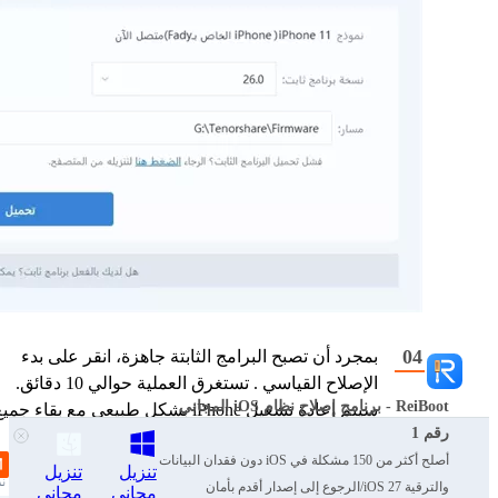
بمجرد أن تصبح البرامج الثابتة جاهزة، انقر على بدء
الإصلاح القياسي . تستغرق العملية حوالي 10 دقائق.
ReiBoot - برنامج إصلاح نظام iOS المجاني
سيتم إعادة تشغيل iPhone بشكل طبيعي مع بقاء جمي
رقم 1
البيانات سليمة.
أصلح أكثر من 150 مشكلة في iOS دون فقدان البيانات
تنزيل
تنزيل
والترقية iOS 27/الرجوع إلى إصدار أقدم بأمان
مجاني
مجاني