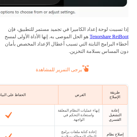
إذا تسببت لوحة إعداد الكاميرا في تجميد مستمر للتطبيق، فإن
Tenorshare ReiBoot
هو الحل الموصى به. إنها الأداة الأولى لمسح
أخطاء البرامج الثابتة التي تسبب أعطال الإعداد المخصص بأمان
دون المساس بسلامة التخزين.
يرجى التمرير للمشاهدة
طريقة
الغرض
الحفاظ على البيا
الإصلاح
إعادة
إنهاء عمليات النظام المعلقة
التشغيل
واستعادة التحكم في
القسري
الواجهة.
إعادة كتابة ملفات برامج
إصلاح نظام
النظام المعطلة بسلاسة