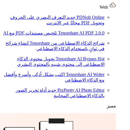
Web
PDNob Online
جديد
التعرف البصري على الحروف
وتحويل PDF مجانًا عبر الإنترنت
2.0.0
Tenorshare AI PDF
تلخيص مستندات PDF مع AI
شرائح الذكاء الاصطناعي من Tenorshare
إنشاء شرائح
في ثوانٍ باستخدام الذكاء الاصطناعي
Hot
Tenorshare AI Bypass
تحويل محتوى الذكاء
الاصطناعي إلى محتوى شبيه بالمحتوى البشري
Tenorshare AI Writer
اكتب بشكل أذكى وأسرع وأفضل
مع الذكاء الاصطناعي
PixPretty AI Photo Editor
جديد
أداة تحرير الصور
بالذكاء الاصطناعي المجانية
مميز