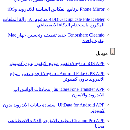
Phone Mirror
برنامج انعكاس الشاشة للاندرويد وiOS
4DDiG Duplicate File Deleter
مدعوم AI
إزالة الملفات
المكررة باستخدام الذكاء الاصطناعي
Tenorshare Cleamio
جديد
تنظيف وتحسين جهاز Mac
بنقرة واحدة
موبايل
iAnyGo- iOS APP
تغيير موقع الايفون بدون كمبيوتر
iAnyGo - Android Fake GPS APP
جديد
تغيير موقع
الاندرويد بدون كمبيوتر
iCareFone Transfer APP
نقل محادثات الواتس اب
للاندرويد والايفون
UltData for Android APP
استعادة بيانات الأندرويد بدون
كمبيوتر
Cleanup Pro APP
تنظيف الايفون بالذكاء الاصطناعي
مجانا