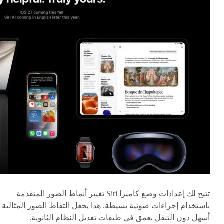
تتيح لك إعدادات وضع كاميرا Siri تغيير أنماط الصور المتقدمة
باستخدام إجراءات صوتية بسيطة. هذا يجعل التقاط الصور المثالية
أسهل دون التنقل بعمق في طبقات تعديل النظام الثانوية.