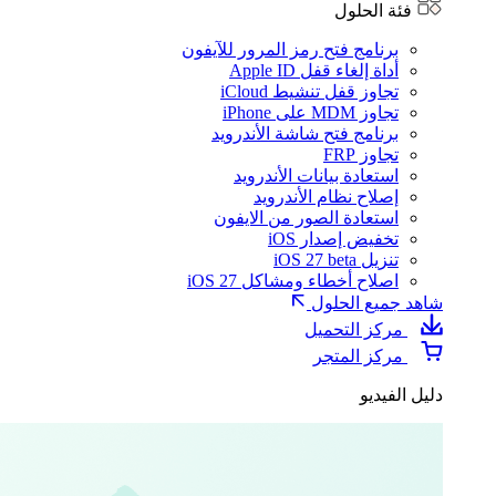
فئة الحلول
برنامج فتح رمز المرور للآيفون
أداة إلغاء قفل Apple ID
تجاوز قفل تنشيط iCloud
تجاوز MDM على iPhone
برنامج فتح شاشة الأندرويد
تجاوز FRP
استعادة بيانات الأندرويد
إصلاح نظام الأندرويد
استعادة الصور من الايفون
تخفيض إصدار iOS
تنزيل iOS 27 beta
اصلاح أخطاء ومشاكل iOS 27
شاهد جميع الحلول
مركز التحميل
مركز المتجر
دليل الفيديو