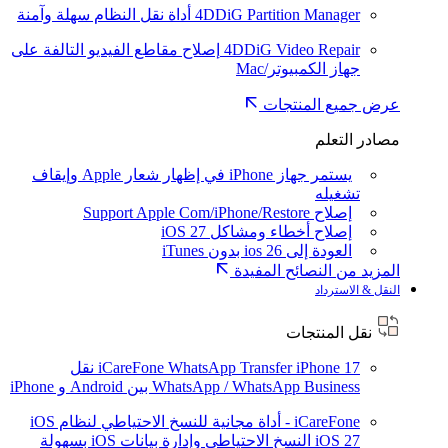
4DDiG Partition Manager
أداة نقل النظام سهلة وآمنة
4DDiG Video Repair
إصلاح مقاطع الفيديو التالفة على
جهاز الكمبيوتر/Mac
عرض جميع المنتجات
مصادر التعلم
يستمر جهاز iPhone في إظهار شعار Apple وإيقاف
تشغيله
إصلاح Support Apple Com/iPhone/Restore
إصلاح أخطاء ومشاكل iOS 27
العودة إلى ios 26 بدون iTunes
المزيد من النصائح المفيدة
النقل & الاسترداد
نقل المنتجات
iPhone 17
iCareFone WhatsApp Transfer
نقل
WhatsApp / WhatsApp Business بين Android و iPhone
iCareFone - أداة مجانية للنسخ الاحتياطي لنظام iOS
iOS 27
النسخ الاحتياطي وإدارة بيانات iOS بسهولة