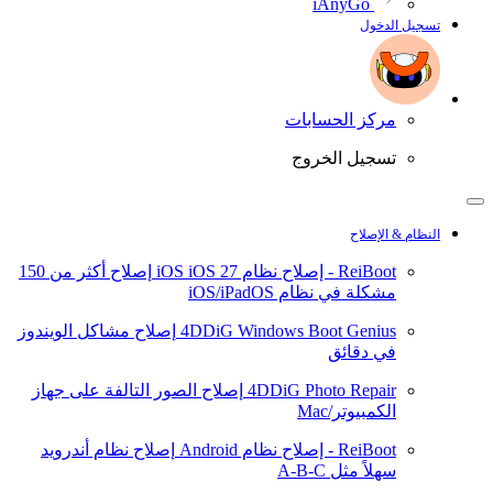
iAnyGo
تسجيل الدخول
مركز الحسابات
تسجيل الخروج
النظام & الإصلاح
ReiBoot - إصلاح نظام iOS
iOS 27
إصلاح أكثر من 150
مشكلة في نظام iOS/iPadOS
4DDiG Windows Boot Genius
إصلاح مشاكل الويندوز
في دقائق
4DDiG Photo Repair
إصلاح الصور التالفة على جهاز
الكمبيوتر/Mac
ReiBoot - إصلاح نظام Android
إصلاح نظام أندرويد
سهلاً مثل A-B-C