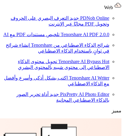
Web
PDNob Online
جديد
التعرف البصري على الحروف
وتحويل PDF مجانًا عبر الإنترنت
2.0.0
Tenorshare AI PDF
تلخيص مستندات PDF مع AI
شرائح الذكاء الاصطناعي من Tenorshare
إنشاء شرائح
في ثوانٍ باستخدام الذكاء الاصطناعي
Hot
Tenorshare AI Bypass
تحويل محتوى الذكاء
الاصطناعي إلى محتوى شبيه بالمحتوى البشري
Tenorshare AI Writer
اكتب بشكل أذكى وأسرع وأفضل
مع الذكاء الاصطناعي
PixPretty AI Photo Editor
جديد
أداة تحرير الصور
بالذكاء الاصطناعي المجانية
مميز