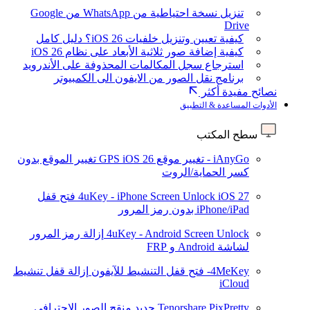
تنزيل نسخة احتياطية من WhatsApp من Google
Drive
كيفية تعيين وتنزيل خلفيات iOS 26؟ دليل كامل
كيفية إضافة صور ثلاثية الأبعاد على نظام iOS 26
استرجاع سجل المكالمات المحذوفة على الأندرويد
برنامج نقل الصور من الايفون الى الكمبيوتر
نصائح مفيدة أكثر
الأدوات المساعدة & التطبيق
سطح المكتب
iAnyGo - تغيير موقع GPS
iOS 26
تغيير الموقع بدون
كسر الحماية/الروت
iOS 27
4uKey - iPhone Screen Unlock
فتح قفل
iPhone/iPad بدون رمز المرور
4uKey - Android Screen Unlock
إزالة رمز المرور
لشاشة Android و FRP
4MeKey- فتح قفل التنشيط للآيفون
إزالة قفل تنشيط
iCloud
Tenorshare PixPretty
جديد
منقح الصور الاحترافي