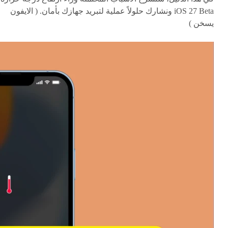
iOS 27 Beta ونشارك حلولاً عملية لتبريد جهازك بأمان. ( الايفون
يسخن )