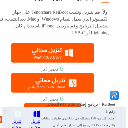
أولاً، قم بتنزيل وتثبيت Tenorshare ReiBoot على جهاز
الكمبيوتر الذي يعمل بنظام Windows أو Mac. بعد التثبيت،
بتشغيل البرنامج وقم بتوصيل iPhone باستخدام كابل
Lightning أو USB-C.
ReiBoot - برنامج إصلاح نظام iOS المجاني
رقم 1
أصلح أكثر من 150 مشكلة في iOS دون فقدان البيانات
تنزيل
تنزيل
والترقية iOS 27/الرجوع إلى إصدار أقدم بأمان
مجاني
مجاني