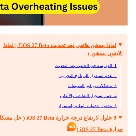
لماذا يسخن هاتفي بعد تحديث iOS 27 Beta؟ ( لماذا
الايفون يسخن )
1. الفهرسة في الخلفية بعد التحديث
2. عدم استقرار البرنامج التجريبي
3. مشكلات توافق التطبيقات
4. حمل تسجيل الشاشة والألعاب
5. تشغيل خدمات النظام باستمرار
9 حلول لارتفاع درجة حرارة iOS 27 Beta ( حل 
حرارة iOS 27 Beta )