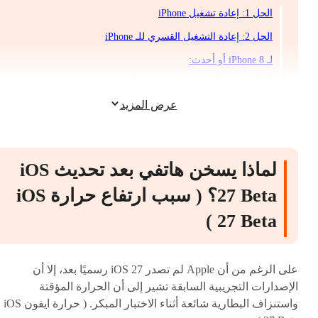
الحل 1: إعادة تشغيل iPhone
الحل 2: إعادة التشغيل القسري للـ iPhone
لـ iPhone 8 أو أحدث:
الحل 3: الانتظار 24-48 ساعة بعد التحديث
عرض المزيد
الحل 4: التحقق من استخدام البطارية
الحل 5: تعطيل تحديث التطبيقات في الخلفية
الحل 6: خفض السطوع وتعطيل الشاشة دائم التشغيل
لماذا يسخن هاتفي بعد تحديث iOS
الحل 7: إيقاف تشغيل الميزات غير المستخدمة
27 Beta؟ ( سبب ارتفاع حرارة iOS
لضبط خدمات الموقع:
27 Beta )
الحل 8: تحرير مساحة تخزين iPhone
للتحقق من التخزين:
على الرغم من أن Apple لم تصدر iOS 27 رسميًا بعد، إلا أن
الحل 9: إصلاح مشكلات نظام iOS باستخدام ReiBoot
الإصدارات التجريبية السابقة تشير إلى أن الحرارة المؤقتة
الأسئلة الشائعة ( حل مشكلة سخونة الايفون )
واستنزاف البطارية شائعة أثناء الاختبار المبكر. ( حرارة ايفون iOS