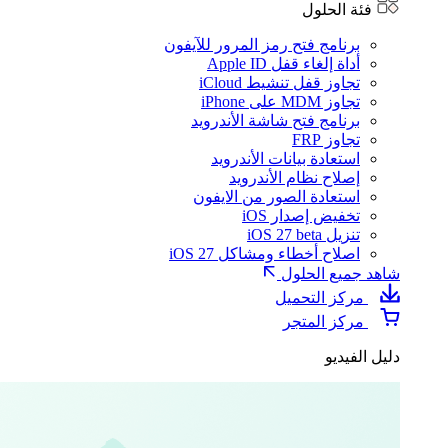
فئة الحلول
برنامج فتح رمز المرور للآيفون
أداة إلغاء قفل Apple ID
تجاوز قفل تنشيط iCloud
تجاوز MDM على iPhone
برنامج فتح شاشة الأندرويد
تجاوز FRP
استعادة بيانات الأندرويد
إصلاح نظام الأندرويد
استعادة الصور من الايفون
تخفيض إصدار iOS
تنزيل iOS 27 beta
اصلاح أخطاء ومشاكل iOS 27
شاهد جميع الحلول
مركز التحميل
مركز المتجر
دليل الفيديو