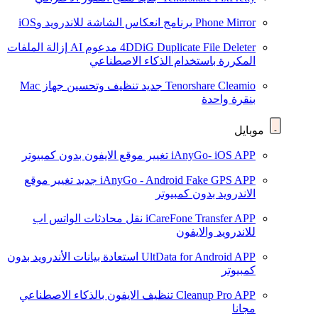
Phone Mirror
برنامج انعكاس الشاشة للاندرويد وiOS
4DDiG Duplicate File Deleter
مدعوم AI
إزالة الملفات
المكررة باستخدام الذكاء الاصطناعي
Tenorshare Cleamio
جديد
تنظيف وتحسين جهاز Mac
بنقرة واحدة
موبايل
iAnyGo- iOS APP
تغيير موقع الايفون بدون كمبيوتر
iAnyGo - Android Fake GPS APP
جديد
تغيير موقع
الاندرويد بدون كمبيوتر
iCareFone Transfer APP
نقل محادثات الواتس اب
للاندرويد والايفون
UltData for Android APP
استعادة بيانات الأندرويد بدون
كمبيوتر
Cleanup Pro APP
تنظيف الايفون بالذكاء الاصطناعي
مجانا