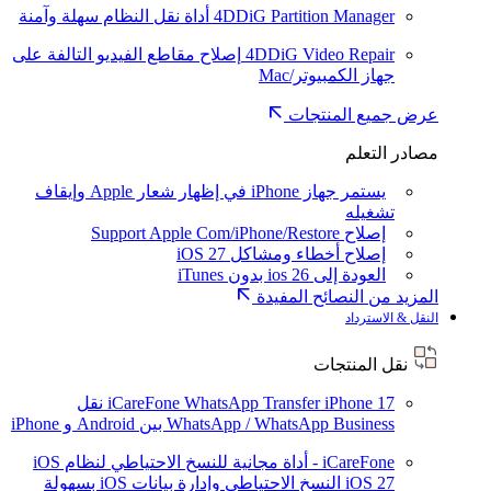
4DDiG Partition Manager
أداة نقل النظام سهلة وآمنة
4DDiG Video Repair
إصلاح مقاطع الفيديو التالفة على
جهاز الكمبيوتر/Mac
عرض جميع المنتجات
مصادر التعلم
يستمر جهاز iPhone في إظهار شعار Apple وإيقاف
تشغيله
إصلاح Support Apple Com/iPhone/Restore
إصلاح أخطاء ومشاكل iOS 27
العودة إلى ios 26 بدون iTunes
المزيد من النصائح المفيدة
النقل & الاسترداد
نقل المنتجات
iPhone 17
iCareFone WhatsApp Transfer
نقل
WhatsApp / WhatsApp Business بين Android و iPhone
iCareFone - أداة مجانية للنسخ الاحتياطي لنظام iOS
iOS 27
النسخ الاحتياطي وإدارة بيانات iOS بسهولة