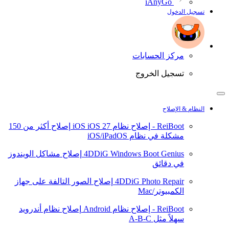
iAnyGo
تسجيل الدخول
مركز الحسابات
تسجيل الخروج
النظام & الإصلاح
ReiBoot - إصلاح نظام iOS
iOS 27
إصلاح أكثر من 150
مشكلة في نظام iOS/iPadOS
4DDiG Windows Boot Genius
إصلاح مشاكل الويندوز
في دقائق
4DDiG Photo Repair
إصلاح الصور التالفة على جهاز
الكمبيوتر/Mac
ReiBoot - إصلاح نظام Android
إصلاح نظام أندرويد
سهلاً مثل A-B-C