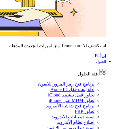
استكشف Tenorshare AI مع الميزات الجديدة المذهلة
ابدأ
الحلول
فئة الحلول
برنامج فتح رمز المرور للآيفون
أداة إلغاء قفل Apple ID
تجاوز قفل تنشيط iCloud
تجاوز MDM على iPhone
برنامج فتح شاشة الأندرويد
تجاوز FRP
استعادة بيانات الأندرويد
إصلاح نظام الأندرويد
استعادة الصور من الايفون