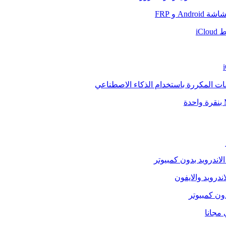
And و FRP
iCl
فات المكررة باستخدام الذكاء الاصطناعي
الاندرويد بدون كمبيوتر
ندرويد والايفون
دون كمبيوتر
 مجانا