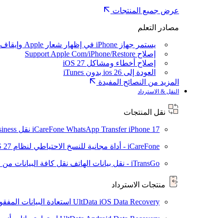
عرض جميع المنتجات
مصادر التعلم
يستمر جهاز iPhone في إظهار شعار Apple وإيقاف تشغيله
إصلاح Support Apple Com/iPhone/Restore
إصلاح أخطاء ومشاكل iOS 27
العودة إلى ios 26 بدون iTunes
المزيد من النصائح المفيدة
النقل & الاسترداد
نقل المنتجات
iPhone 17
iCareFone WhatsApp Transfer
نقل WhatsApp / WhatsApp Business بين Android و iPhone
iCareFone - أداة مجانية للنسخ الاحتياطي لنظام iOS
S 27
iTransGo - نقل بيانات الهاتف
نقل كافة البيانات من ال
منتجات الاسترداد
UltData iOS Data Recovery
استعادة البيانات المفقودة من ad