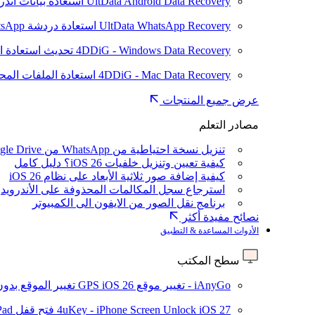
UltData Android Data Recovery
استعادة بيانات أند
UltData WhatsApp Recovery
استعادة دردشة WhatsApp على Android/iPhone
4DDiG - Windows Data Recovery
تحديث
استعادة ا
4DDiG - Mac Data Recovery
استعادة الملفات الم
عرض جميع المنتجات
مصادر التعلم
تنزيل نسخة احتياطية من WhatsApp من Google Drive
كيفية تعيين وتنزيل خلفيات iOS 26؟ دليل كامل
كيفية إضافة صور ثلاثية الأبعاد على نظام iOS 26
استرجاع سجل المكالمات المحذوفة على الأندرويد
برنامج نقل الصور من الايفون الى الكمبيوتر
نصائح مفيدة أكثر
الأدوات المساعدة & التطبيق
سطح المكتب
iAnyGo - تغيير موقع GPS
iOS 26
تغيير الموقع بدو
iOS 27
4uKey - iPhone Screen Unlock
فتح قفل iPhone/iPad بدون رمز المرور