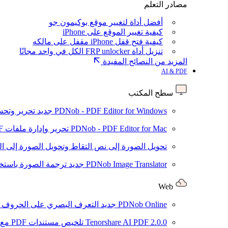
مصادر التعلم
أفضل أداة لتغيير موقع بوكيمون جو
كيفية تغيير الموقع على iPhone
كيفية فتح قفل iPhone مقفل على مالكه
تنزيل أداة FRP unlocker الكل في واحد مجانًا
المزيد من النصائح المفيدة
AI & PDF
سطح المكتب
PDNob - PDF Editor for Windows
جديد
تحرير وتحسين ملفات PDF باستخد
PDNob - PDF Editor for Mac
تحرير وإدارة ملفات PDF باستخدام الذكاء الاصطناعي على نظام macOS
تحويل الصورة إلى نص
التقاط وتحويل الصورة إلى ا
PDNob Image Translator
جديد
ترجمة الصورة باستخدام
Web
PDNob Online
جديد
التعرف البصري على الحروف وتحويل PDF مجانًا ع
2.0.0
Tenorshare AI PDF
تلخيص مستندات PDF مع AI