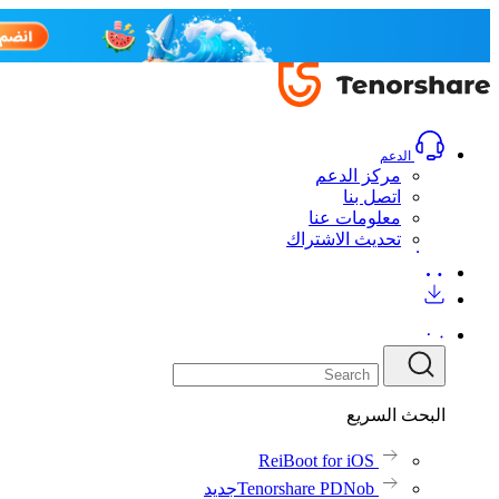
الدعم
مركز الدعم
اتصل بنا
معلومات عنا
تحديث الاشتراك
البحث السريع
ReiBoot for iOS
Tenorshare PDNob
جديد