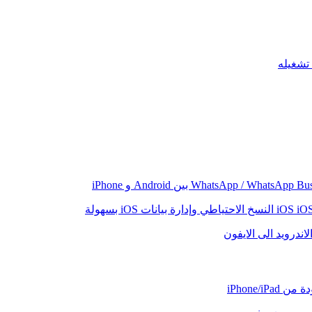
iO
النسخ الاحتياطي وإدارة بيانات iOS بسهولة
اندرويد الى الايفون
iPhone/iP