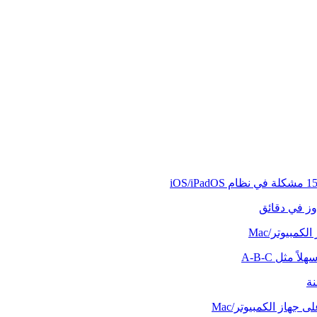
وز في دقائق
كمبيوتر/Mac
ً مثل A-B-C
نة
 جهاز الكمبيوتر/Mac