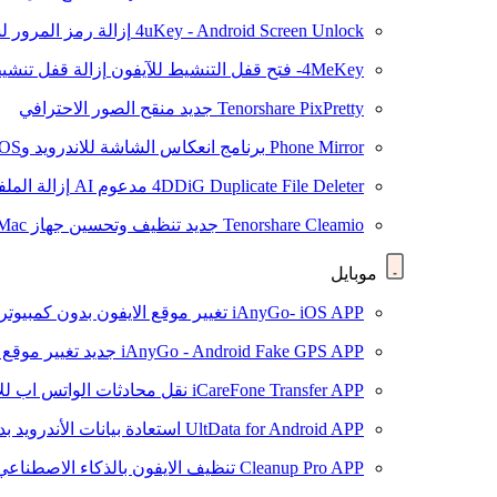
4uKey - Android Screen Unlock
إزالة رمز المرور لشاشة roid
4MeKey- فتح قفل التنشيط للآيفون
إزالة قفل تنشيط oud
Tenorshare PixPretty
جديد
منقح الصور الاحترافي
Phone Mirror
برنامج انعكاس الشاشة للاندرويد وiOS
4DDiG Duplicate File Deleter
مدعوم AI
إزالة المل
Tenorshare Cleamio
جديد
تنظيف وتحسين جهاز Mac بنقرة واحدة
موبايل
iAnyGo- iOS APP
تغيير موقع الايفون بدون كمبيوتر
iAnyGo - Android Fake GPS APP
جديد
تغيير موقع 
iCareFone Transfer APP
نقل محادثات الواتس اب للا
UltData for Android APP
استعادة بيانات الأندرويد ب
Cleanup Pro APP
تنظيف الايفون بالذكاء الاصطناعي