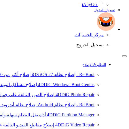
iAnyGo
تسجيل الدخول
مركز الحسابات
تسجيل الخروج
النظام & الإصلاح
ReiBoot - إصلاح نظام iOS
iOS 27
إصلاح أكثر من 150 مشكلة في نظام iOS/iPadOS
4DDiG Windows Boot Genius
إصلاح مشاكل الويند
4DDiG Photo Repair
إصلاح الصور التالفة على جهاز ال
ReiBoot - إصلاح نظام Android
إصلاح نظام أندرويد سهلا
4DDiG Partition Manager
أداة نقل النظام سهلة وآم
4DDiG Video Repair
إصلاح مقاطع الفيديو التالفة على