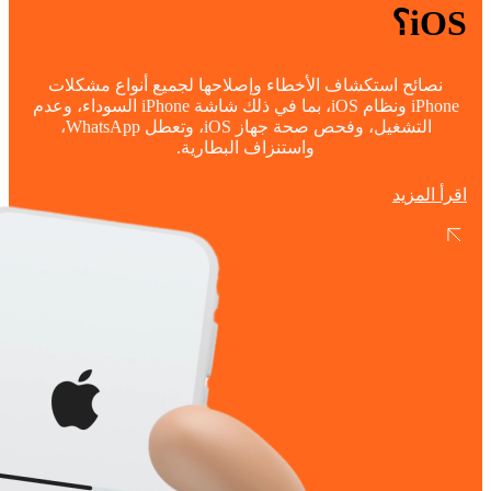
iOS؟
نصائح استكشاف الأخطاء وإصلاحها لجميع أنواع مشكلات
iPhone ونظام iOS، بما في ذلك شاشة iPhone السوداء، وعدم
التشغيل، وفحص صحة جهاز iOS، وتعطل WhatsApp،
واستنزاف البطارية.
اقرأ المزيد