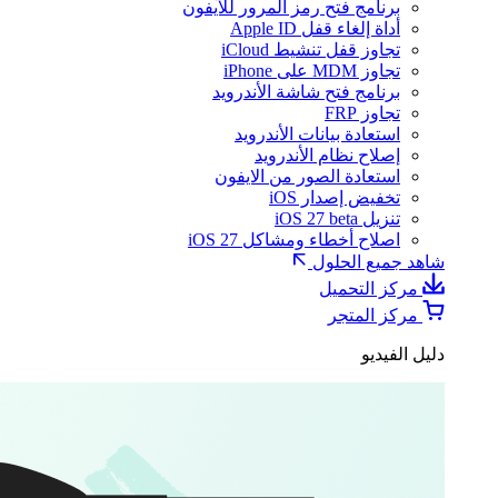
برنامج فتح رمز المرور للآيفون
أداة إلغاء قفل Apple ID
تجاوز قفل تنشيط iCloud
تجاوز MDM على iPhone
برنامج فتح شاشة الأندرويد
تجاوز FRP
استعادة بيانات الأندرويد
إصلاح نظام الأندرويد
استعادة الصور من الايفون
تخفيض إصدار iOS
تنزيل iOS 27 beta
اصلاح أخطاء ومشاكل iOS 27
شاهد جميع الحلول
مركز التحميل
مركز المتجر
دليل الفيديو