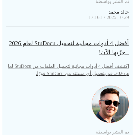
تم النشر بواسطة
خالد محمد
2025-10-29 17:16:17
أفضل 4 أدوات مجانية لتحميل StuDocu لعام 2026
- جرّبها الآن!
اكتشف أفضل 4 أدوات مجانية لتحميل الملفات من StuDocu لعا
م 2026. قم بتحميل أي مستند من StuDocu فورًا.
تم النشر بواسطة