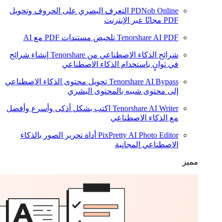
PDNob Online
التعرف البصري على الحروف وتحويل
PDF مجانًا عبر الإنترنت
Tenorshare AI PDF
تلخيص مستندات PDF مع AI
شرائح الذكاء الاصطناعي من Tenorshare
إنشاء شرائح
في ثوانٍ باستخدام الذكاء الاصطناعي
Tenorshare AI Bypass
تحويل محتوى الذكاء الاصطناعي
إلى محتوى شبيه بالمحتوى البشري
Tenorshare AI Writer
اكتب بشكل أذكى وأسرع وأفضل
مع الذكاء الاصطناعي
PixPretty AI Photo Editor
أداة تحرير الصور بالذكاء
الاصطناعي المجانية
مميز