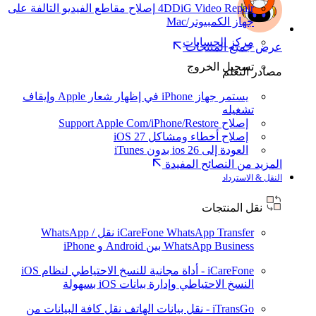
4DDiG Video Repair
إصلاح مقاطع الفيديو التالفة على
جهاز الكمبيوتر/Mac
مركز الحسابات
عرض جميع المنتجات
تسجيل الخروج
مصادر التعلم
يستمر جهاز iPhone في إظهار شعار Apple وإيقاف
تشغيله
إصلاح Support Apple Com/iPhone/Restore
إصلاح أخطاء ومشاكل iOS 27
العودة إلى ios 26 بدون iTunes
المزيد من النصائح المفيدة
النقل & الاسترداد
نقل المنتجات
iCareFone WhatsApp Transfer
نقل WhatsApp /
WhatsApp Business بين Android و iPhone
iCareFone - أداة مجانية للنسخ الاحتياطي لنظام iOS
النسخ الاحتياطي وإدارة بيانات iOS بسهولة
iTransGo - نقل بيانات الهاتف
نقل كافة البيانات من