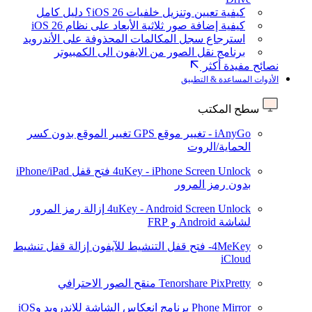
كيفية تعيين وتنزيل خلفيات iOS 26؟ دليل كامل
كيفية إضافة صور ثلاثية الأبعاد على نظام iOS 26
استرجاع سجل المكالمات المحذوفة على الأندرويد
برنامج نقل الصور من الايفون الى الكمبيوتر
نصائح مفيدة أكثر
الأدوات المساعدة & التطبيق
سطح المكتب
iAnyGo - تغيير موقع GPS
تغيير الموقع بدون كسر
الحماية/الروت
4uKey - iPhone Screen Unlock
فتح قفل iPhone/iPad
بدون رمز المرور
4uKey - Android Screen Unlock
إزالة رمز المرور
لشاشة Android و FRP
4MeKey- فتح قفل التنشيط للآيفون
إزالة قفل تنشيط
iCloud
Tenorshare PixPretty
منقح الصور الاحترافي
Phone Mirror
برنامج انعكاس الشاشة للاندرويد وiOS