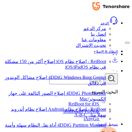
الدعم
مركز الدعم
اتصل بنا
معلومات عنا
تحديث الاشتراك
النظام & الإصلاح
ReiBoot - إصلاح نظام iOS
إصلاح أكثر من 150 مشكلة
في نظام iOS/iPadOS
4DDiG Windows Boot Genius
إصلاح مشاكل الويندوز
في دقائق
البحث السريع
4DDiG Photo Repair
إصلاح الصور التالفة على جهاز
الكمبيوتر/Mac
ReiBoot for iOS
ReiBoot - إصلاح نظام Android
إصلاح نظام أندرويد
Tenorshare PDNob
سهلاً مثل A-B-C
iAnyGo
تسجيل الدخول
4DDiG Partition Manager
أداة نقل النظام سهلة وآمنة