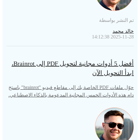
تم النشر بواسطة
خالد محمد
2025-11-28 14:12:38
أفضل 5 أدوات مجانية لتحويل PDF إلى Brainrot،
ابدأ التحويل الآن
حوّل ملفات PDF الخاصة بك إلى مقاطع فيديو "brainrot" باستخ
دام هذه الأدوات الخمس المجانية المدعومة بالذكاء الاصطناعي.
اجعل التعلم ممتعًا وتفاعليًا—جرب PDF to Brainrot الآن!