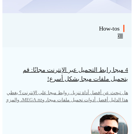
How-tos
4 ميجا رابط التحميل عبر الإنترنت مجانًا: قم
بتحميل ملفات ميجا بشكل أسرع!
هل تبحث عن أفضل أداة تنزيل روابط ميجا على الإنترنت؟ يغطي
هذا الدليل أفضل أدوات تحميل ملفات ميجا، وMEGA.nz، والمزي
د. تابع القراءة لبدء التنزيل بسرعة!