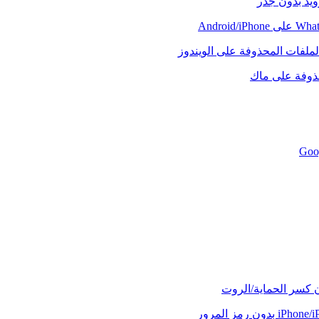
رويد بدون جذر
لملفات المحذوفة على الويندوز
حذوفة على ماك
ن كسر الحماية/الروت