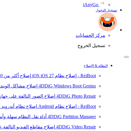
iAnyGo
تسجيل الدخول
مركز الحسابات
تسجيل الخروج
النظام & الإصلاح
ReiBoot - إصلاح نظام iOS
iOS 27
إصلاح أكثر من 150 مشكلة في نظام iOS/iPadOS
4DDiG Windows Boot Genius
إصلاح مشاكل الويند
4DDiG Photo Repair
إصلاح الصور التالفة على جهاز ال
ReiBoot - إصلاح نظام Android
إصلاح نظام أندرويد سهلا
4DDiG Partition Manager
أداة نقل النظام سهلة وآم
4DDiG Video Repair
إصلاح مقاطع الفيديو التالفة على