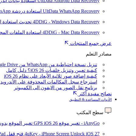
UltData Android Data Recovery
استعادة بيانات أند
UltData WhatsApp Recovery
استعادة دردشة WhatsApp على Android/iPhone
4DDiG - Windows Data Recovery
تحديث
استعادة ا
4DDiG - Mac Data Recovery
استعادة الملفات الم
عرض جميع المنتجات
مصادر التعلم
تنزيل نسخة احتياطية من WhatsApp من Google Drive
كيفية تعيين وتنزيل خلفيات iOS 26؟ دليل كامل
كيفية إضافة صور ثلاثية الأبعاد على نظام iOS 26
استرجاع سجل المكالمات المحذوفة على الأندرويد
برنامج نقل الصور من الايفون الى الكمبيوتر
نصائح مفيدة أكثر
الأدوات المساعدة & التطبيق
سطح المكتب
iAnyGo - تغيير موقع GPS
iOS 26
تغيير الموقع بدو
iOS 27
4uKey - iPhone Screen Unlock
فتح قفل iPhone/iPad بدون رمز المرور