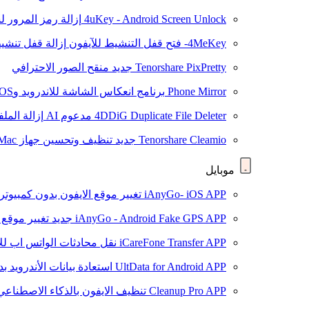
4uKey - Android Screen Unlock
إزالة رمز المرور لشاشة roid
4MeKey- فتح قفل التنشيط للآيفون
إزالة قفل تنشيط oud
Tenorshare PixPretty
جديد
منقح الصور الاحترافي
Phone Mirror
برنامج انعكاس الشاشة للاندرويد وiOS
4DDiG Duplicate File Deleter
مدعوم AI
إزالة المل
Tenorshare Cleamio
جديد
تنظيف وتحسين جهاز Mac بنقرة واحدة
موبايل
iAnyGo- iOS APP
تغيير موقع الايفون بدون كمبيوتر
iAnyGo - Android Fake GPS APP
جديد
تغيير موقع 
iCareFone Transfer APP
نقل محادثات الواتس اب للا
UltData for Android APP
استعادة بيانات الأندرويد ب
Cleanup Pro APP
تنظيف الايفون بالذكاء الاصطناعي