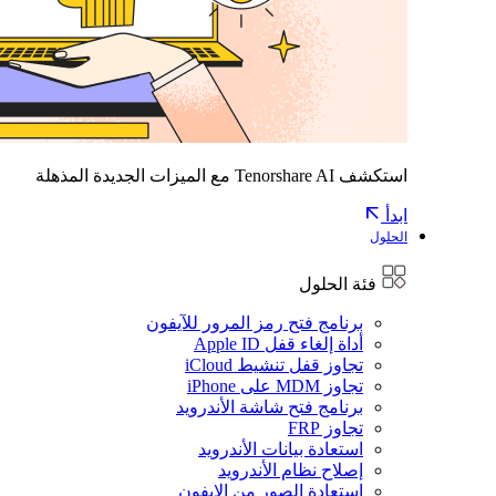
استكشف Tenorshare AI مع الميزات الجديدة المذهلة
ابدأ
الحلول
فئة الحلول
برنامج فتح رمز المرور للآيفون
أداة إلغاء قفل Apple ID
تجاوز قفل تنشيط iCloud
تجاوز MDM على iPhone
برنامج فتح شاشة الأندرويد
تجاوز FRP
استعادة بيانات الأندرويد
إصلاح نظام الأندرويد
استعادة الصور من الايفون