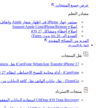
عرض جميع المنتجات
مصادر التعلم
يستمر جهاز iPhone في إظهار شعار Apple وإيقاف تشغيله
إصلاح Support Apple Com/iPhone/Restore
إصلاح أخطاء ومشاكل iOS 27
العودة إلى ios 26 بدون iTunes
المزيد من النصائح المفيدة
النقل & الاسترداد
نقل المنتجات
iPhone 17
iCareFone WhatsApp Transfer
نقل WhatsApp / WhatsApp Business بين Android و iPhone
iCareFone - أداة مجانية للنسخ الاحتياطي لنظام iOS
S 27
iTransGo - نقل بيانات الهاتف
نقل كافة البيانات من ال
منتجات الاسترداد
UltData iOS Data Recovery
استعادة البيانات المفقودة من ad