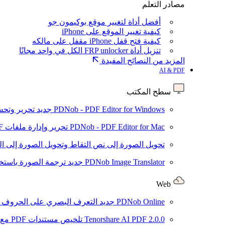
مصادر التعلم
أفضل أداة لتغيير موقع بوكيمون جو
كيفية تغيير الموقع على iPhone
كيفية فتح قفل iPhone مقفل على مالكه
تنزيل أداة FRP unlocker الكل في واحد مجانًا
المزيد من النصائح المفيدة
AI & PDF
سطح المكتب
PDNob - PDF Editor for Windows
جديد
تحرير وتحسين ملفات PDF باستخد
PDNob - PDF Editor for Mac
تحرير وإدارة ملفات PDF باستخدام الذكاء الاصطناعي على نظام macOS
تحويل الصورة إلى نص
التقاط وتحويل الصورة إلى ا
PDNob Image Translator
جديد
ترجمة الصورة باستخدام
Web
PDNob Online
جديد
التعرف البصري على الحروف وتحويل PDF مجانًا ع
2.0.0
Tenorshare AI PDF
تلخيص مستندات PDF مع AI