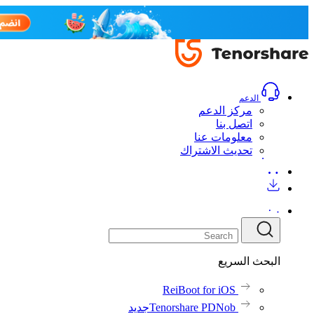
الدعم
مركز الدعم
اتصل بنا
معلومات عنا
تحديث الاشتراك
البحث السريع
ReiBoot for iOS
Tenorshare PDNob
جديد