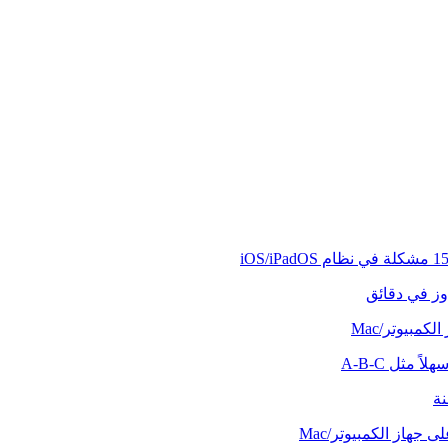
وز في دقائق
كمبيوتر/Mac
ً مثل A-B-C
نة
 جهاز الكمبيوتر/Mac