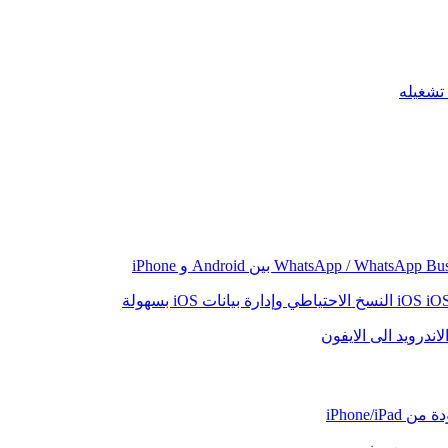
iO
النسخ الاحتياطي وإدارة بيانات iOS بسهولة
اندرويد الى الايفون
iPhone/iP