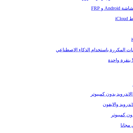
And و FRP
iCl
فات المكررة باستخدام الذكاء الاصطناعي
الاندرويد بدون كمبيوتر
ندرويد والايفون
دون كمبيوتر
 مجانا