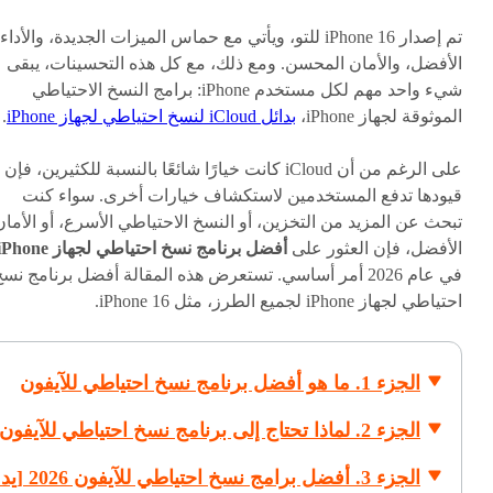
تم إصدار iPhone 16 للتو، ويأتي مع حماس الميزات الجديدة، والأداء
الأفضل، والأمان المحسن. ومع ذلك، مع كل هذه التحسينات، يبقى
شيء واحد مهم لكل مستخدم iPhone: برامج النسخ الاحتياطي
الموثوقة لجهاز iPhone،
بدائل iCloud لنسخ احتياطي لجهاز iPhone
.
على الرغم من أن iCloud كانت خيارًا شائعًا بالنسبة للكثيرين، فإن
قيودها تدفع المستخدمين لاستكشاف خيارات أخرى. سواء كنت
تبحث عن المزيد من التخزين، أو النسخ الاحتياطي الأسرع، أو الأمان
الأفضل، فإن العثور على
أفضل برنامج نسخ احتياطي لجهاز iPhone
في عام 2026 أمر أساسي. تستعرض هذه المقالة أفضل برنامج نس
احتياطي لجهاز iPhone لجميع الطرز، مثل iPhone 16.
الجزء 1. ما هو أفضل برنامج نسخ احتياطي للآيفون
الجزء 2. لماذا تحتاج إلى برنامج نسخ احتياطي للآيفون
الجزء 3. أفضل برامج نسخ احتي