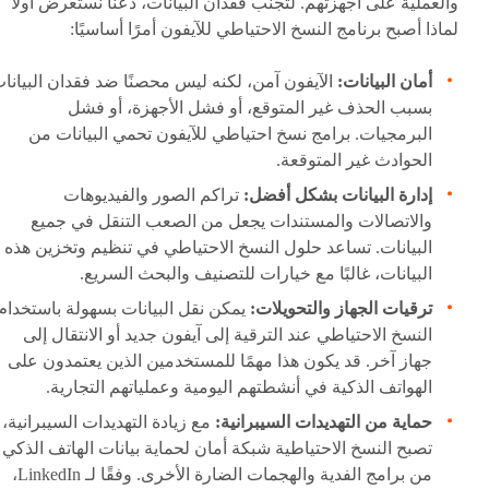
والعملية على أجهزتهم. لتجنب فقدان البيانات، دعنا نستعرض أولاً
لماذا أصبح برنامج النسخ الاحتياطي للآيفون أمرًا أساسيًا:
أمان البيانات:
الآيفون آمن، لكنه ليس محصنًا ضد فقدان البيانا
بسبب الحذف غير المتوقع، أو فشل الأجهزة، أو فشل
البرمجيات. برامج نسخ احتياطي للآيفون تحمي البيانات من
الحوادث غير المتوقعة.
إدارة البيانات بشكل أفضل:
تراكم الصور والفيديوهات
والاتصالات والمستندات يجعل من الصعب التنقل في جميع
البيانات. تساعد حلول النسخ الاحتياطي في تنظيم وتخزين هذه
البيانات، غالبًا مع خيارات للتصنيف والبحث السريع.
ترقيات الجهاز والتحويلات:
يمكن نقل البيانات بسهولة باستخدام
النسخ الاحتياطي عند الترقية إلى آيفون جديد أو الانتقال إلى
جهاز آخر. قد يكون هذا مهمًا للمستخدمين الذين يعتمدون على
الهواتف الذكية في أنشطتهم اليومية وعملياتهم التجارية.
حماية من التهديدات السيبرانية:
مع زيادة التهديدات السيبرانية،
تصبح النسخ الاحتياطية شبكة أمان لحماية بيانات الهاتف الذكي
من برامج الفدية والهجمات الضارة الأخرى. وفقًا لـ LinkedIn،