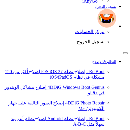
iAnyGo
تسجيل الدخول
مركز الحسابات
تسجيل الخروج
النظام & الإصلاح
ReiBoot - إصلاح نظام iOS
iOS 27
إصلاح أكثر من 150
مشكلة في نظام iOS/iPadOS
4DDiG Windows Boot Genius
إصلاح مشاكل الويندوز
في دقائق
4DDiG Photo Repair
إصلاح الصور التالفة على جهاز
الكمبيوتر/Mac
ReiBoot - إصلاح نظام Android
إصلاح نظام أندرويد
سهلاً مثل A-B-C