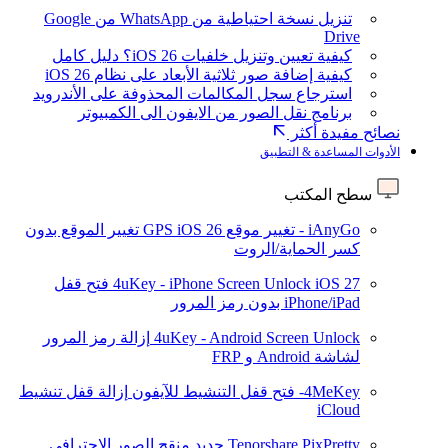
تنزيل نسخة احتياطية من WhatsApp من Google
Drive
كيفية تعيين وتنزيل خلفيات iOS 26؟ دليل كامل
كيفية إضافة صور ثلاثية الأبعاد على نظام iOS 26
استرجاع سجل المكالمات المحذوفة على الأندرويد
برنامج نقل الصور من الايفون الى الكمبيوتر
نصائح مفيدة أكثر
الأدوات المساعدة & التطبيق
سطح المكتب
iAnyGo - تغيير موقع GPS
iOS 26
تغيير الموقع بدون
كسر الحماية/الروت
iOS 27
4uKey - iPhone Screen Unlock
فتح قفل
iPhone/iPad بدون رمز المرور
4uKey - Android Screen Unlock
إزالة رمز المرور
لشاشة Android و FRP
4MeKey- فتح قفل التنشيط للآيفون
إزالة قفل تنشيط
iCloud
Tenorshare PixPretty
جديد
منقح الصور الاحترافي