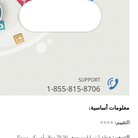
معلومات أساسية:
التقييم:
⭐⭐⭐⭐
التسعير:
خطة 5 تيرابايت بسعر 79.50 دولار أمريكي سنويًا