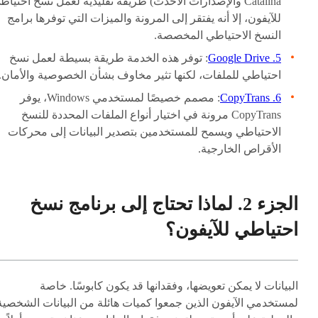
Catalina والإصدارات الأحدث) طريقة تقليدية لعمل نسخ احتياط
للآيفون، إلا أنه يفتقر إلى المرونة والميزات التي توفرها برامج
النسخ الاحتياطي المخصصة.
5. Google Drive
: توفر هذه الخدمة طريقة بسيطة لعمل نسخ
احتياطي للملفات، لكنها تثير مخاوف بشأن الخصوصية والأمان.
6. CopyTrans
: مصمم خصيصًا لمستخدمي Windows، يوفر
CopyTrans مرونة في اختيار أنواع الملفات المحددة للنسخ
الاحتياطي ويسمح للمستخدمين بتصدير البيانات إلى محركات
الأقراص الخارجية.
الجزء 2. لماذا تحتاج إلى برنامج نسخ
احتياطي للآيفون؟
البيانات لا يمكن تعويضها، وفقدانها قد يكون كابوسًا. خاصة
لمستخدمي الآيفون الذين جمعوا كميات هائلة من البيانات الشخصية