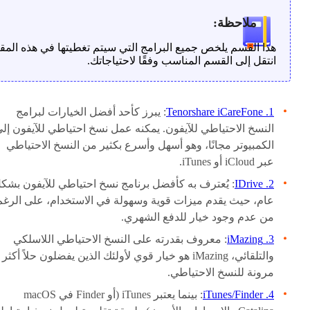
ملاحظة:
هذا القسم يلخص جميع البرامج التي سيتم تغطيتها في هذه المقا
انتقل إلى القسم المناسب وفقًا لاحتياجاتك.
1. Tenorshare iCareFone
: يبرز كأحد أفضل الخيارات لبرامج
النسخ الاحتياطي للآيفون. يمكنه عمل نسخ احتياطي للآيفون إل
الكمبيوتر مجانًا، وهو أسهل وأسرع بكثير من النسخ الاحتياطي
عبر iCloud أو iTunes.
2. IDrive
: يُعترف به كأفضل برنامج نسخ احتياطي للآيفون بشك
عام، حيث يقدم ميزات قوية وسهولة في الاستخدام، على الرغم
من عدم وجود خيار للدفع الشهري.
3. iMazing
: معروف بقدرته على النسخ الاحتياطي اللاسلكي
والتلقائي، iMazing هو خيار قوي لأولئك الذين يفضلون حلاً أكثر
مرونة للنسخ الاحتياطي.
4. iTunes/Finder
: بينما يعتبر iTunes (أو Finder في macOS