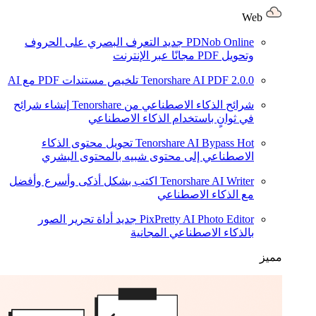
Web
PDNob Online
جديد
التعرف البصري على الحروف
وتحويل PDF مجانًا عبر الإنترنت
2.0.0
Tenorshare AI PDF
تلخيص مستندات PDF مع AI
شرائح الذكاء الاصطناعي من Tenorshare
إنشاء شرائح
في ثوانٍ باستخدام الذكاء الاصطناعي
Hot
Tenorshare AI Bypass
تحويل محتوى الذكاء
الاصطناعي إلى محتوى شبيه بالمحتوى البشري
Tenorshare AI Writer
اكتب بشكل أذكى وأسرع وأفضل
مع الذكاء الاصطناعي
PixPretty AI Photo Editor
جديد
أداة تحرير الصور
بالذكاء الاصطناعي المجانية
مميز