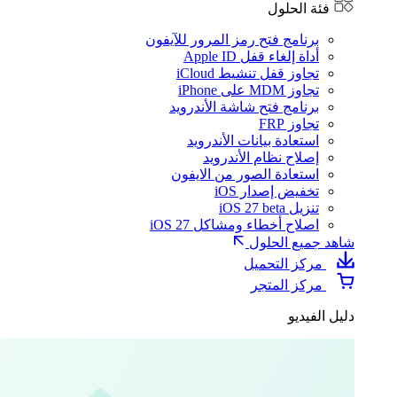
فئة الحلول
برنامج فتح رمز المرور للآيفون
أداة إلغاء قفل Apple ID
تجاوز قفل تنشيط iCloud
تجاوز MDM على iPhone
برنامج فتح شاشة الأندرويد
تجاوز FRP
استعادة بيانات الأندرويد
إصلاح نظام الأندرويد
استعادة الصور من الايفون
تخفيض إصدار iOS
تنزيل iOS 27 beta
اصلاح أخطاء ومشاكل iOS 27
شاهد جميع الحلول
مركز التحميل
مركز المتجر
دليل الفيديو