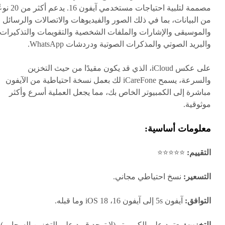
مصممة لتلبية احتياجات مستخدمي آيفون 16. يد
من البيانات، بما في ذلك الصور والفيديوهات والاتصالات والرسائل
والموسيقى والإشارات والملفات الشخصية والتقويمات والتذكيرات
والبريد الصوتي والمذكرات الصوتية ودردشات WhatsApp.
على عكس iCloud، الذي قد يكون مقيدًا من حيث التخزين
والسرعة، يسمح iCareFone لك بعمل نسخة احتياطية من الآيفون
مباشرة إلى الكمبيوتر الخاص بك، مما يجعل العملية أسرع وأكثر
موثوقية.
معلومات أساسية:
التقييم:
⭐⭐⭐⭐⭐
التسعير:
نسخ احتياطي مجاني.
التوافق:
آيفون 5s إلى آيفون 16، iOS 18 وما قبله.
التخزين:
يعتمد على الكمبيوتر (لا توجد قيود على التخزين السحابي).