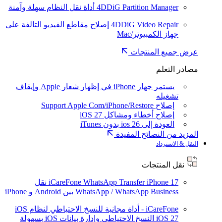
4DDiG Partition Manager
أداة نقل النظام سهلة وآمنة
4DDiG Video Repair
إصلاح مقاطع الفيديو التالفة على
جهاز الكمبيوتر/Mac
عرض جميع المنتجات
مصادر التعلم
يستمر جهاز iPhone في إظهار شعار Apple وإيقاف
تشغيله
إصلاح Support Apple Com/iPhone/Restore
إصلاح أخطاء ومشاكل iOS 27
العودة إلى ios 26 بدون iTunes
المزيد من النصائح المفيدة
النقل & الاسترداد
نقل المنتجات
iPhone 17
iCareFone WhatsApp Transfer
نقل
WhatsApp / WhatsApp Business بين Android و iPhone
iCareFone - أداة مجانية للنسخ الاحتياطي لنظام iOS
iOS 27
النسخ الاحتياطي وإدارة بيانات iOS بسهولة