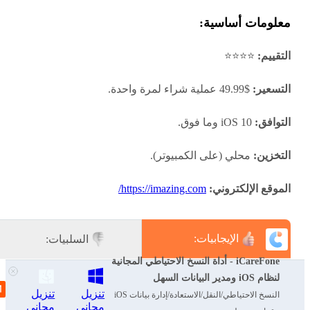
معلومات أساسية:
التقييم:
⭐⭐⭐⭐
التسعير:
$49.99 عملية شراء لمرة واحدة.
التوافق:
iOS 10 وما فوق.
التخزين:
محلي (على الكمبيوتر).
الموقع الإلكتروني:
https://imazing.com/
الإيجابيات:
السلبيات:
iCareFone - أداة النسخ الاحتياطي المجانية
واجهة مستخدم سهلة الاستخدام مع
قد تكون تكلفة الشراء لمرة واحدة
لنظام iOS ومدير البيانات السهل
ميزات غنية.
مرتفعة لبعض المستخدمين.
تنزيل
تنزيل
النسخ الاحتياطي/النقل/الاستعادة/إدارة بيانات iOS
مجاني
مجاني
يسمح بعمل نسخ احتياطي واستعادة
يتطلب التثبيت على الكمبيوتر.