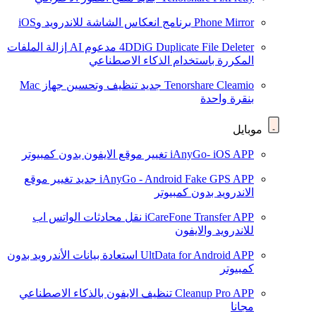
Phone Mirror
برنامج انعكاس الشاشة للاندرويد وiOS
4DDiG Duplicate File Deleter
مدعوم AI
إزالة الملفات
المكررة باستخدام الذكاء الاصطناعي
Tenorshare Cleamio
جديد
تنظيف وتحسين جهاز Mac
بنقرة واحدة
موبايل
iAnyGo- iOS APP
تغيير موقع الايفون بدون كمبيوتر
iAnyGo - Android Fake GPS APP
جديد
تغيير موقع
الاندرويد بدون كمبيوتر
iCareFone Transfer APP
نقل محادثات الواتس اب
للاندرويد والايفون
UltData for Android APP
استعادة بيانات الأندرويد بدون
كمبيوتر
Cleanup Pro APP
تنظيف الايفون بالذكاء الاصطناعي
مجانا