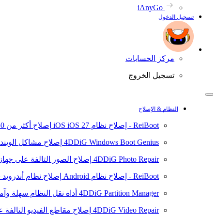
iAnyGo
تسجيل الدخول
مركز الحسابات
تسجيل الخروج
النظام & الإصلاح
ReiBoot - إصلاح نظام iOS
iOS 27
إصلاح أكثر من 150 مشكلة في نظام iOS/iPadOS
4DDiG Windows Boot Genius
إصلاح مشاكل الويند
4DDiG Photo Repair
إصلاح الصور التالفة على جهاز ال
ReiBoot - إصلاح نظام Android
إصلاح نظام أندرويد سهلا
4DDiG Partition Manager
أداة نقل النظام سهلة وآم
4DDiG Video Repair
إصلاح مقاطع الفيديو التالفة على