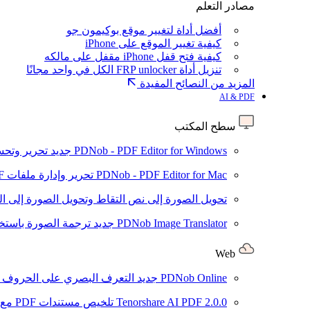
مصادر التعلم
أفضل أداة لتغيير موقع بوكيمون جو
كيفية تغيير الموقع على iPhone
كيفية فتح قفل iPhone مقفل على مالكه
تنزيل أداة FRP unlocker الكل في واحد مجانًا
المزيد من النصائح المفيدة
AI & PDF
سطح المكتب
PDNob - PDF Editor for Windows
جديد
تحرير وتحسين ملفات PDF باستخد
PDNob - PDF Editor for Mac
تحرير وإدارة ملفات PDF باستخدام الذكاء الاصطناعي على نظام macOS
تحويل الصورة إلى نص
التقاط وتحويل الصورة إلى ا
PDNob Image Translator
جديد
ترجمة الصورة باستخدام
Web
PDNob Online
جديد
التعرف البصري على الحروف وتحويل PDF مجانًا ع
2.0.0
Tenorshare AI PDF
تلخيص مستندات PDF مع AI