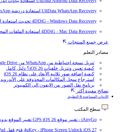
UltData Android Data Recovery
استعادة بيانات أند
UltData WhatsApp Recovery
استعادة دردشة WhatsApp على Android/iPhone
4DDiG - Windows Data Recovery
تحديث
استعادة ا
4DDiG - Mac Data Recovery
استعادة الملفات الم
عرض جميع المنتجات
مصادر التعلم
تنزيل نسخة احتياطية من WhatsApp من Google Drive
كيفية تعيين وتنزيل خلفيات iOS 26؟ دليل كامل
كيفية إضافة صور ثلاثية الأبعاد على نظام iOS 26
استرجاع سجل المكالمات المحذوفة على الأندرويد
برنامج نقل الصور من الايفون الى الكمبيوتر
نصائح مفيدة أكثر
الأدوات المساعدة & التطبيق
سطح المكتب
iAnyGo - تغيير موقع GPS
iOS 26
تغيير الموقع بدو
iOS 27
4uKey - iPhone Screen Unlock
فتح قفل iPhone/iPad بدون رمز المرور