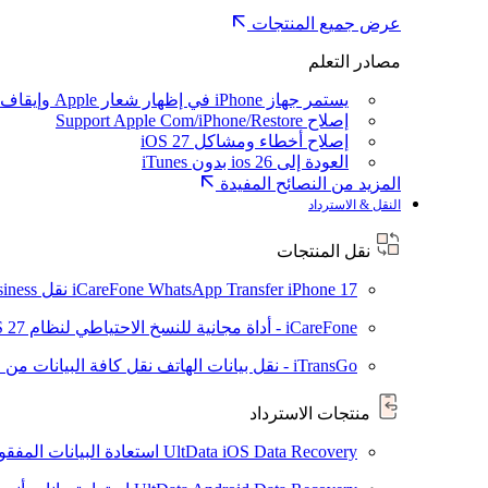
عرض جميع المنتجات
مصادر التعلم
يستمر جهاز iPhone في إظهار شعار Apple وإيقاف تشغيله
إصلاح Support Apple Com/iPhone/Restore
إصلاح أخطاء ومشاكل iOS 27
العودة إلى ios 26 بدون iTunes
المزيد من النصائح المفيدة
النقل & الاسترداد
نقل المنتجات
iPhone 17
iCareFone WhatsApp Transfer
نقل WhatsApp / WhatsApp Business بين Android و iPhone
iCareFone - أداة مجانية للنسخ الاحتياطي لنظام iOS
S 27
iTransGo - نقل بيانات الهاتف
نقل كافة البيانات من ال
منتجات الاسترداد
UltData iOS Data Recovery
استعادة البيانات المفقودة من ad