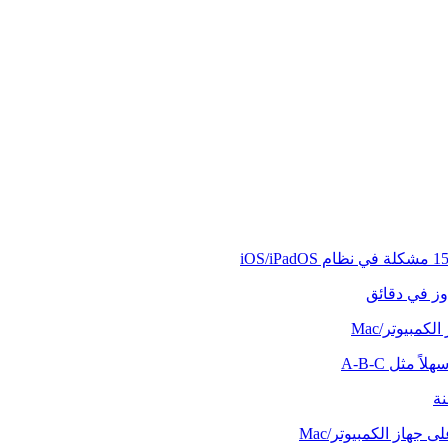
وز في دقائق
كمبيوتر/Mac
ً مثل A-B-C
نة
 جهاز الكمبيوتر/Mac