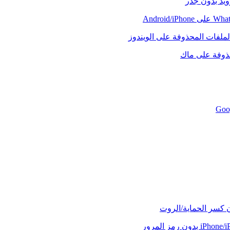
رويد بدون جذر
لملفات المحذوفة على الويندوز
حذوفة على ماك
ن كسر الحماية/الروت