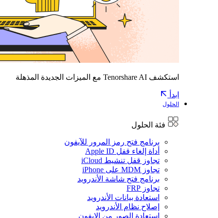
استكشف Tenorshare AI مع الميزات الجديدة المذهلة
ابدأ
الحلول
فئة الحلول
برنامج فتح رمز المرور للآيفون
أداة إلغاء قفل Apple ID
تجاوز قفل تنشيط iCloud
تجاوز MDM على iPhone
برنامج فتح شاشة الأندرويد
تجاوز FRP
استعادة بيانات الأندرويد
إصلاح نظام الأندرويد
استعادة الصور من الايفون