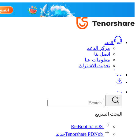
الدعم
مركز الدعم
اتصل بنا
معلومات عنا
تحديث الاشتراك
البحث السريع
ReiBoot for iOS
Tenorshare PDNob
جديد