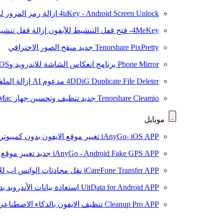
4uKey - Android Screen Unlock
إزالة رمز المرور لشاشة roid
4MeKey- فتح قفل التنشيط للآيفون
إزالة قفل تنشيط oud
Tenorshare PixPretty
جديد
منقح الصور الاحترافي
Phone Mirror
برنامج انعكاس الشاشة للاندرويد وiOS
4DDiG Duplicate File Deleter
مدعوم AI
إزالة المل
Tenorshare Cleamio
جديد
تنظيف وتحسين جهاز Mac بنقرة واحدة
موبايل
iAnyGo- iOS APP
تغيير موقع الايفون بدون كمبيوتر
iAnyGo - Android Fake GPS APP
جديد
تغيير موقع 
iCareFone Transfer APP
نقل محادثات الواتس اب للا
UltData for Android APP
استعادة بيانات الأندرويد ب
Cleanup Pro APP
تنظيف الايفون بالذكاء الاصطناعي