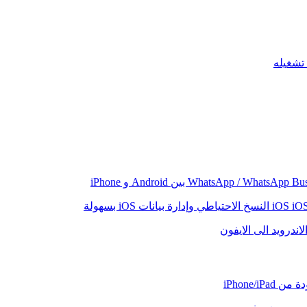
iO
النسخ الاحتياطي وإدارة بيانات iOS بسهولة
اندرويد الى الايفون
iPhone/iP