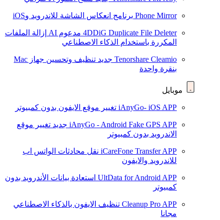
Phone Mirror
برنامج انعكاس الشاشة للاندرويد وiOS
4DDiG Duplicate File Deleter
مدعوم AI
إزالة الملفات
المكررة باستخدام الذكاء الاصطناعي
Tenorshare Cleamio
جديد
تنظيف وتحسين جهاز Mac
بنقرة واحدة
موبايل
iAnyGo- iOS APP
تغيير موقع الايفون بدون كمبيوتر
iAnyGo - Android Fake GPS APP
جديد
تغيير موقع
الاندرويد بدون كمبيوتر
iCareFone Transfer APP
نقل محادثات الواتس اب
للاندرويد والايفون
UltData for Android APP
استعادة بيانات الأندرويد بدون
كمبيوتر
Cleanup Pro APP
تنظيف الايفون بالذكاء الاصطناعي
مجانا