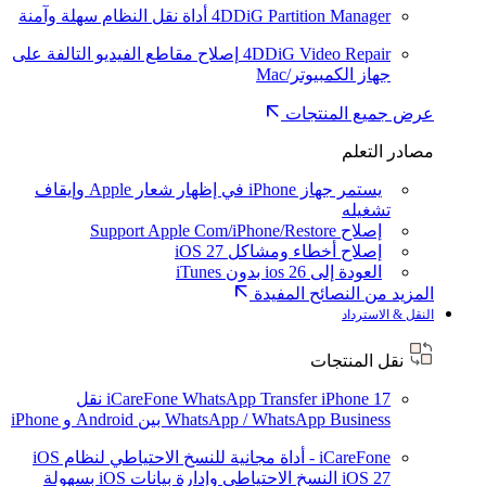
4DDiG Partition Manager
أداة نقل النظام سهلة وآمنة
4DDiG Video Repair
إصلاح مقاطع الفيديو التالفة على
جهاز الكمبيوتر/Mac
عرض جميع المنتجات
مصادر التعلم
يستمر جهاز iPhone في إظهار شعار Apple وإيقاف
تشغيله
إصلاح Support Apple Com/iPhone/Restore
إصلاح أخطاء ومشاكل iOS 27
العودة إلى ios 26 بدون iTunes
المزيد من النصائح المفيدة
النقل & الاسترداد
نقل المنتجات
iPhone 17
iCareFone WhatsApp Transfer
نقل
WhatsApp / WhatsApp Business بين Android و iPhone
iCareFone - أداة مجانية للنسخ الاحتياطي لنظام iOS
iOS 27
النسخ الاحتياطي وإدارة بيانات iOS بسهولة