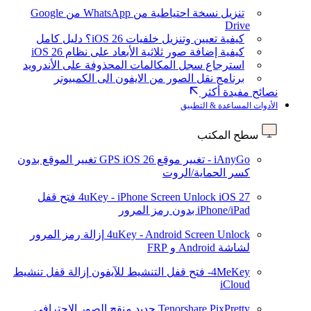
تنزيل نسخة احتياطية من WhatsApp من Google
Drive
كيفية تعيين وتنزيل خلفيات iOS 26؟ دليل كامل
كيفية إضافة صور ثلاثية الأبعاد على نظام iOS 26
استرجاع سجل المكالمات المحذوفة على الأندرويد
برنامج نقل الصور من الايفون الى الكمبيوتر
نصائح مفيدة أكثر
الأدوات المساعدة & التطبيق
سطح المكتب
iAnyGo - تغيير موقع GPS
iOS 26
تغيير الموقع بدون
كسر الحماية/الروت
iOS 27
4uKey - iPhone Screen Unlock
فتح قفل
iPhone/iPad بدون رمز المرور
4uKey - Android Screen Unlock
إزالة رمز المرور
لشاشة Android و FRP
4MeKey- فتح قفل التنشيط للآيفون
إزالة قفل تنشيط
iCloud
Tenorshare PixPretty
جديد
منقح الصور الاحترافي