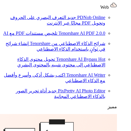
Web
PDNob Online
جديد
التعرف البصري على الحروف
وتحويل PDF مجانًا عبر الإنترنت
2.0.0
Tenorshare AI PDF
تلخيص مستندات PDF مع AI
شرائح الذكاء الاصطناعي من Tenorshare
إنشاء شرائح
في ثوانٍ باستخدام الذكاء الاصطناعي
Hot
Tenorshare AI Bypass
تحويل محتوى الذكاء
الاصطناعي إلى محتوى شبيه بالمحتوى البشري
Tenorshare AI Writer
اكتب بشكل أذكى وأسرع وأفضل
مع الذكاء الاصطناعي
PixPretty AI Photo Editor
جديد
أداة تحرير الصور
بالذكاء الاصطناعي المجانية
مميز