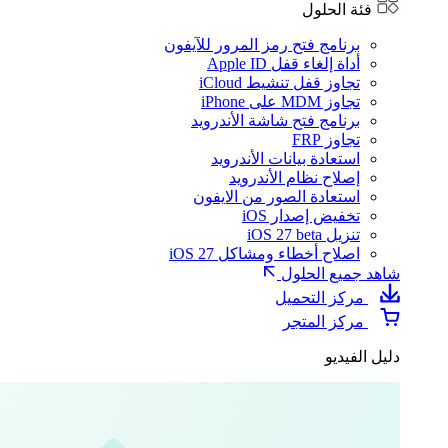
فئة الحلول
برنامج فتح رمز المرور للآيفون
أداة إلغاء قفل Apple ID
تجاوز قفل تنشيط iCloud
تجاوز MDM على iPhone
برنامج فتح شاشة الأندرويد
تجاوز FRP
استعادة بيانات الأندرويد
إصلاح نظام الأندرويد
استعادة الصور من الايفون
تخفيض إصدار iOS
تنزيل iOS 27 beta
اصلاح أخطاء ومشاكل iOS 27
شاهد جميع الحلول
مركز التحميل
مركز المتجر
دليل الفيديو