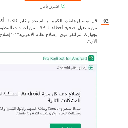
قم بتوصيل هاتفك بالكمبيوتر باستخدام كابل SB
من تشغيل تصحيح أخطاء الـ USB من إعدادات المطو
بجهازك. ثم انقر فوق "إصلاح نظام الاندرويد" > "إصلاح
الآن".