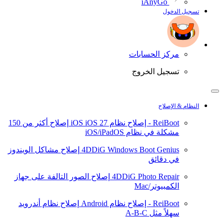
iAnyGo
تسجيل الدخول
مركز الحسابات
تسجيل الخروج
النظام & الإصلاح
ReiBoot - إصلاح نظام iOS
iOS 27
إصلاح أكثر من 150
مشكلة في نظام iOS/iPadOS
4DDiG Windows Boot Genius
إصلاح مشاكل الويندوز
في دقائق
4DDiG Photo Repair
إصلاح الصور التالفة على جهاز
الكمبيوتر/Mac
ReiBoot - إصلاح نظام Android
إصلاح نظام أندرويد
سهلاً مثل A-B-C