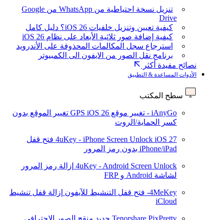
تنزيل نسخة احتياطية من WhatsApp من Google
Drive
كيفية تعيين وتنزيل خلفيات iOS 26؟ دليل كامل
كيفية إضافة صور ثلاثية الأبعاد على نظام iOS 26
استرجاع سجل المكالمات المحذوفة على الأندرويد
برنامج نقل الصور من الايفون الى الكمبيوتر
نصائح مفيدة أكثر
الأدوات المساعدة & التطبيق
سطح المكتب
iAnyGo - تغيير موقع GPS
iOS 26
تغيير الموقع بدون
كسر الحماية/الروت
iOS 27
4uKey - iPhone Screen Unlock
فتح قفل
iPhone/iPad بدون رمز المرور
4uKey - Android Screen Unlock
إزالة رمز المرور
لشاشة Android و FRP
4MeKey- فتح قفل التنشيط للآيفون
إزالة قفل تنشيط
iCloud
Tenorshare PixPretty
جديد
منقح الصور الاحترافي