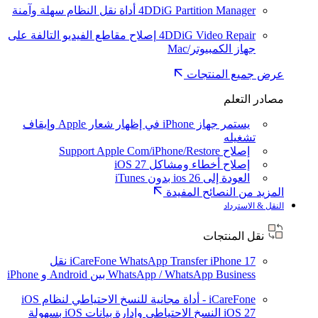
4DDiG Partition Manager
أداة نقل النظام سهلة وآمنة
4DDiG Video Repair
إصلاح مقاطع الفيديو التالفة على
جهاز الكمبيوتر/Mac
عرض جميع المنتجات
مصادر التعلم
يستمر جهاز iPhone في إظهار شعار Apple وإيقاف
تشغيله
إصلاح Support Apple Com/iPhone/Restore
إصلاح أخطاء ومشاكل iOS 27
العودة إلى ios 26 بدون iTunes
المزيد من النصائح المفيدة
النقل & الاسترداد
نقل المنتجات
iPhone 17
iCareFone WhatsApp Transfer
نقل
WhatsApp / WhatsApp Business بين Android و iPhone
iCareFone - أداة مجانية للنسخ الاحتياطي لنظام iOS
iOS 27
النسخ الاحتياطي وإدارة بيانات iOS بسهولة