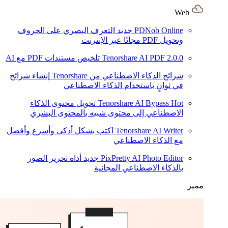
Web
PDNob Online
جديد
التعرف البصري على الحروف
وتحويل PDF مجانًا عبر الإنترنت
2.0.0
Tenorshare AI PDF
تلخيص مستندات PDF مع AI
شرائح الذكاء الاصطناعي من Tenorshare
إنشاء شرائح
في ثوانٍ باستخدام الذكاء الاصطناعي
Hot
Tenorshare AI Bypass
تحويل محتوى الذكاء
الاصطناعي إلى محتوى شبيه بالمحتوى البشري
Tenorshare AI Writer
اكتب بشكل أذكى وأسرع وأفضل
مع الذكاء الاصطناعي
PixPretty AI Photo Editor
جديد
أداة تحرير الصور
بالذكاء الاصطناعي المجانية
مميز