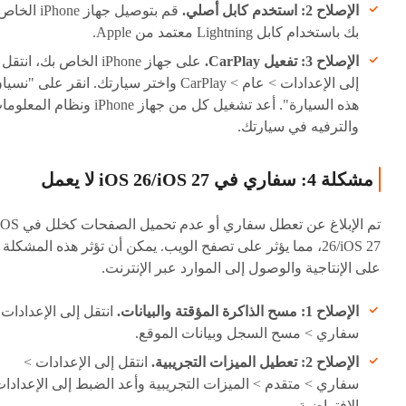
الإصلاح 2: استخدم كابل أصلي.
قم بتوصيل جهاز iPhone الخا
بك باستخدام كابل Lightning معتمد من Apple.
الإصلاح 3: تفعيل CarPlay.
على جهاز iPhone الخاص بك، انتقل
إلى الإعدادات > عام > CarPlay واختر سيارتك. انقر على "نسي
هذه السيارة". أعد تشغيل كل من جهاز iPhone ونظام المع
والترفيه في سيارتك.
مشكلة 4: سفاري في iOS 26/iOS 27 لا يعمل
تم الإبلاغ عن تعطل سفاري أو عدم تحميل الصفحات كخ
26/iOS 27، مما يؤثر على تصفح الويب. يمكن أن تؤثر هذه المشكلة
على الإنتاجية والوصول إلى الموارد عبر الإنترنت.
الإصلاح 1: مسح الذاكرة المؤقتة والبيانات.
انتقل إلى الإعدادات 
سفاري > مسح السجل وبيانات الموقع.
الإصلاح 2: تعطيل الميزات التجريبية.
انتقل إلى الإعدادات >
سفاري > متقدم > الميزات التجريبية وأعد الضبط إلى الإعدادا
الافتراضية.