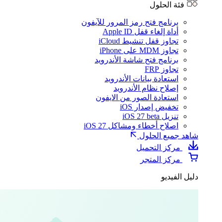
فئة الحلول
برنامج فتح رمز المرور للآيفون
أداة إلغاء قفل Apple ID
تجاوز قفل تنشيط iCloud
تجاوز MDM على iPhone
برنامج فتح شاشة الأندرويد
تجاوز FRP
استعادة بيانات الأندرويد
إصلاح نظام الأندرويد
استعادة الصور من الايفون
تخفيض إصدار iOS
تنزيل iOS 27 beta
اصلاح أخطاء ومشاكل iOS 27
شاهد جميع الحلول
مركز التحميل
مركز المتجر
دليل الفيديو