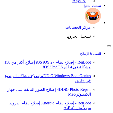
iAnyGo
تسجيل الدخول
مركز الحسابات
تسجيل الخروج
النظام & الإصلاح
ReiBoot - إصلاح نظام iOS
iOS 27
إصلاح أكثر من 150
مشكلة في نظام iOS/iPadOS
4DDiG Windows Boot Genius
إصلاح مشاكل الويندوز
في دقائق
4DDiG Photo Repair
إصلاح الصور التالفة على جهاز
الكمبيوتر/Mac
ReiBoot - إصلاح نظام Android
إصلاح نظام أندرويد
سهلاً مثل A-B-C