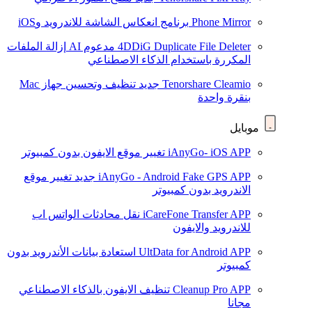
Phone Mirror
برنامج انعكاس الشاشة للاندرويد وiOS
4DDiG Duplicate File Deleter
مدعوم AI
إزالة الملفات
المكررة باستخدام الذكاء الاصطناعي
Tenorshare Cleamio
جديد
تنظيف وتحسين جهاز Mac
بنقرة واحدة
موبايل
iAnyGo- iOS APP
تغيير موقع الايفون بدون كمبيوتر
iAnyGo - Android Fake GPS APP
جديد
تغيير موقع
الاندرويد بدون كمبيوتر
iCareFone Transfer APP
نقل محادثات الواتس اب
للاندرويد والايفون
UltData for Android APP
استعادة بيانات الأندرويد بدون
كمبيوتر
Cleanup Pro APP
تنظيف الايفون بالذكاء الاصطناعي
مجانا