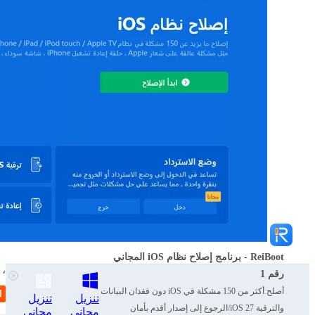
ReiBoot - برنامج إصلاح نظام iOS المجاني
قم بتوصيل جهاز iPhone المعني بالكمبيوتر. بمجرد اكتشافه،
رقم 1
سيتم تقديم وضعين للإصلاح. اختر "الإصلاح القياسي".
أصلح أكثر من 150 مشكلة في iOS دون فقدان البيانات
تنزيل
تنزيل
والترقية iOS 27/الرجوع إلى إصدار أقدم بأمان
مجاني
مجاني