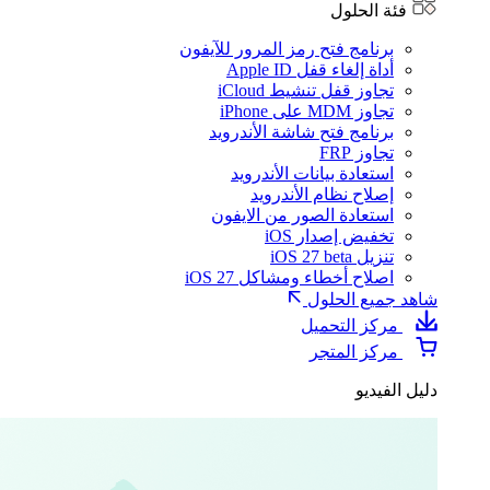
فئة الحلول
برنامج فتح رمز المرور للآيفون
أداة إلغاء قفل Apple ID
تجاوز قفل تنشيط iCloud
تجاوز MDM على iPhone
برنامج فتح شاشة الأندرويد
تجاوز FRP
استعادة بيانات الأندرويد
إصلاح نظام الأندرويد
استعادة الصور من الايفون
تخفيض إصدار iOS
تنزيل iOS 27 beta
اصلاح أخطاء ومشاكل iOS 27
شاهد جميع الحلول
مركز التحميل
مركز المتجر
دليل الفيديو