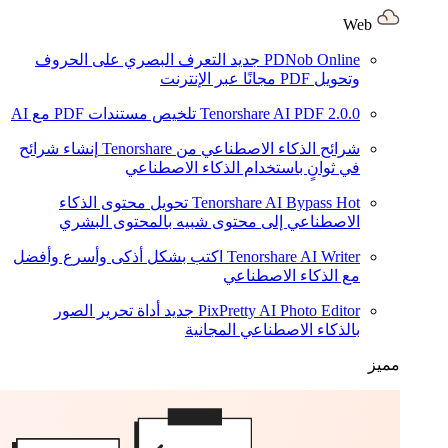
Web
PDNob Online
جديد
التعرف البصري على الحروف
وتحويل PDF مجانًا عبر الإنترنت
2.0.0
Tenorshare AI PDF
تلخيص مستندات PDF مع AI
شرائح الذكاء الاصطناعي من Tenorshare
إنشاء شرائح
في ثوانٍ باستخدام الذكاء الاصطناعي
Hot
Tenorshare AI Bypass
تحويل محتوى الذكاء
الاصطناعي إلى محتوى شبيه بالمحتوى البشري
Tenorshare AI Writer
اكتب بشكل أذكى وأسرع وأفضل
مع الذكاء الاصطناعي
PixPretty AI Photo Editor
جديد
أداة تحرير الصور
بالذكاء الاصطناعي المجانية
مميز