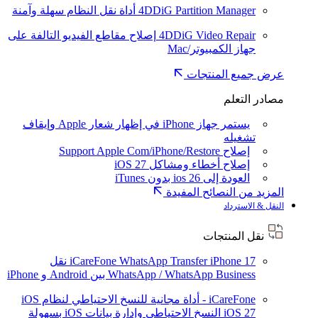
4DDiG Partition Manager
أداة نقل النظام سهلة وآمنة
4DDiG Video Repair
إصلاح مقاطع الفيديو التالفة على
جهاز الكمبيوتر/Mac
عرض جميع المنتجات
مصادر التعلم
يستمر جهاز iPhone في إظهار شعار Apple وإيقاف
تشغيله
إصلاح Support Apple Com/iPhone/Restore
إصلاح أخطاء ومشاكل iOS 27
العودة إلى ios 26 بدون iTunes
المزيد من النصائح المفيدة
النقل & الاسترداد
نقل المنتجات
iPhone 17
iCareFone WhatsApp Transfer
نقل
WhatsApp / WhatsApp Business بين Android و iPhone
iCareFone - أداة مجانية للنسخ الاحتياطي لنظام iOS
iOS 27
النسخ الاحتياطي وإدارة بيانات iOS بسهولة