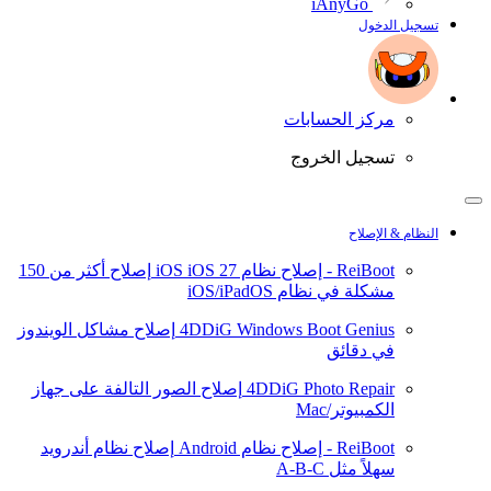
iAnyGo
تسجيل الدخول
مركز الحسابات
تسجيل الخروج
النظام & الإصلاح
ReiBoot - إصلاح نظام iOS
iOS 27
إصلاح أكثر من 150
مشكلة في نظام iOS/iPadOS
4DDiG Windows Boot Genius
إصلاح مشاكل الويندوز
في دقائق
4DDiG Photo Repair
إصلاح الصور التالفة على جهاز
الكمبيوتر/Mac
ReiBoot - إصلاح نظام Android
إصلاح نظام أندرويد
سهلاً مثل A-B-C