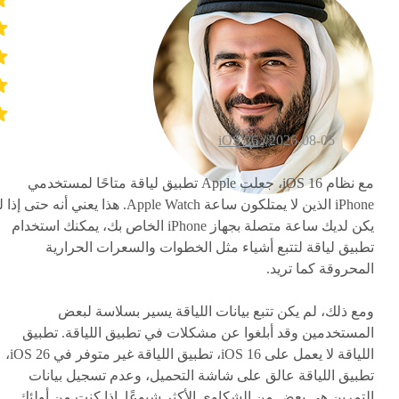
iOS 26
2026-08-05 /
مع نظام iOS 16، جعلت Apple تطبيق لياقة متاحًا لمستخدمي
iPhone الذين لا يمتلكون ساعة Apple Watch. هذا يعني أنه حتى إ
يكن لديك ساعة متصلة بجهاز iPhone الخاص بك، يمكنك استخدام
تطبيق لياقة لتتبع أشياء مثل الخطوات والسعرات الحرارية
المحروقة كما تريد.
ومع ذلك، لم يكن تتبع بيانات اللياقة يسير بسلاسة لبعض
المستخدمين وقد أبلغوا عن مشكلات في تطبيق اللياقة. تطبيق
اللياقة لا يعمل على iOS 16، تطبيق اللياقة غير متوفر في iOS 26،
تطبيق اللياقة عالق على شاشة التحميل، وعدم تسجيل بيانات
التمرين هي بعض من الشكاوى الأكثر شيوعًا. إذا كنت من أولئك