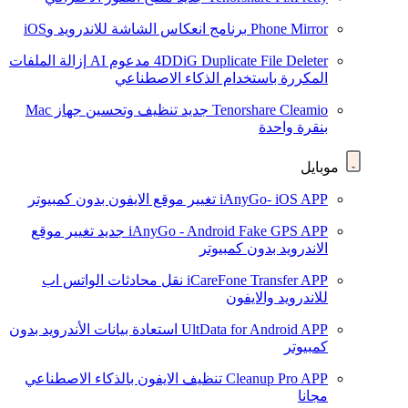
Phone Mirror
برنامج انعكاس الشاشة للاندرويد وiOS
4DDiG Duplicate File Deleter
مدعوم AI
إزالة الملفات
المكررة باستخدام الذكاء الاصطناعي
Tenorshare Cleamio
جديد
تنظيف وتحسين جهاز Mac
بنقرة واحدة
موبايل
iAnyGo- iOS APP
تغيير موقع الايفون بدون كمبيوتر
iAnyGo - Android Fake GPS APP
جديد
تغيير موقع
الاندرويد بدون كمبيوتر
iCareFone Transfer APP
نقل محادثات الواتس اب
للاندرويد والايفون
UltData for Android APP
استعادة بيانات الأندرويد بدون
كمبيوتر
Cleanup Pro APP
تنظيف الايفون بالذكاء الاصطناعي
مجانا