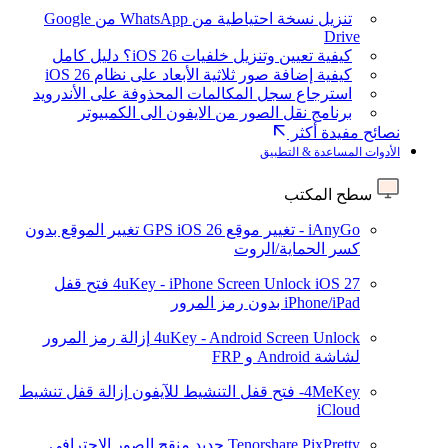
تنزيل نسخة احتياطية من WhatsApp من Google
Drive
كيفية تعيين وتنزيل خلفيات iOS 26؟ دليل كامل
كيفية إضافة صور ثلاثية الأبعاد على نظام iOS 26
استرجاع سجل المكالمات المحذوفة على الأندرويد
برنامج نقل الصور من الايفون الى الكمبيوتر
نصائح مفيدة أكثر
الأدوات المساعدة & التطبيق
سطح المكتب
iAnyGo - تغيير موقع GPS
iOS 26
تغيير الموقع بدون
كسر الحماية/الروت
iOS 27
4uKey - iPhone Screen Unlock
فتح قفل
iPhone/iPad بدون رمز المرور
4uKey - Android Screen Unlock
إزالة رمز المرور
لشاشة Android و FRP
4MeKey- فتح قفل التنشيط للآيفون
إزالة قفل تنشيط
iCloud
Tenorshare PixPretty
جديد
منقح الصور الاحترافي