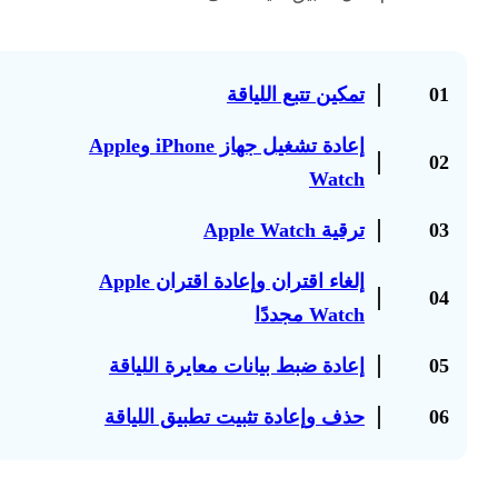
01
تمكين تتبع اللياقة
إعادة تشغيل جهاز iPhone وApple
02
Watch
03
ترقية Apple Watch
إلغاء اقتران وإعادة اقتران Apple
04
Watch مجددًا
05
إعادة ضبط بيانات معايرة اللياقة
06
حذف وإعادة تثبيت تطبيق اللياقة