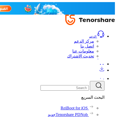
الدعم
مركز الدعم
اتصل بنا
معلومات عنا
تحديث الاشتراك
البحث السريع
ReiBoot for iOS
Tenorshare PDNob
جديد