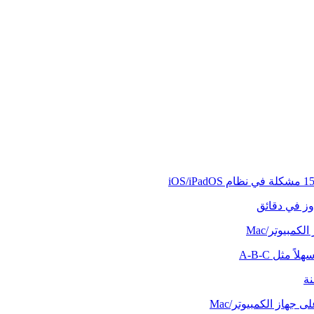
وز في دقائق
كمبيوتر/Mac
ً مثل A-B-C
نة
 جهاز الكمبيوتر/Mac