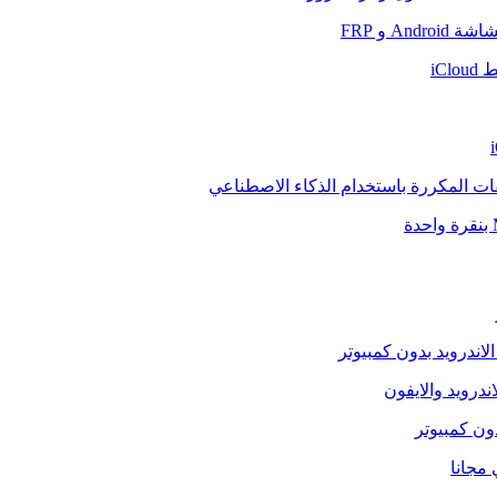
And و FRP
iCl
فات المكررة باستخدام الذكاء الاصطناعي
الاندرويد بدون كمبيوتر
ندرويد والايفون
دون كمبيوتر
 مجانا