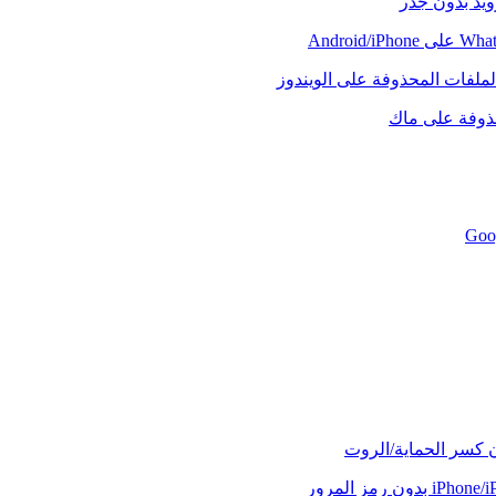
رويد بدون جذر
لملفات المحذوفة على الويندوز
حذوفة على ماك
ن كسر الحماية/الروت