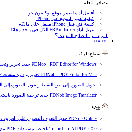
مصادر التعلم
أفضل أداة لتغيير موقع بوكيمون جو
كيفية تغيير الموقع على iPhone
كيفية فتح قفل iPhone مقفل على مالكه
تنزيل أداة FRP unlocker الكل في واحد مجانًا
المزيد من النصائح المفيدة
AI & PDF
سطح المكتب
PDNob - PDF Editor for Windows
جديد
تحرير وتحسين ملفات PDF باستخد
PDNob - PDF Editor for Mac
تحرير وإدارة ملفات PDF باستخدام الذكاء الاصطناعي على نظام macOS
تحويل الصورة إلى نص
التقاط وتحويل الصورة إلى ا
PDNob Image Translator
جديد
ترجمة الصورة باستخدام
Web
PDNob Online
جديد
التعرف البصري على الحروف وتحويل PDF مجانًا ع
2.0.0
Tenorshare AI PDF
تلخيص مستندات PDF مع AI