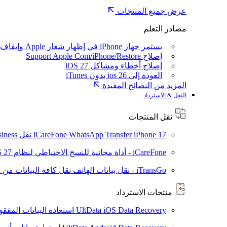
عرض جميع المنتجات
مصادر التعلم
يستمر جهاز iPhone في إظهار شعار Apple وإيقاف تشغيله
إصلاح Support Apple Com/iPhone/Restore
إصلاح أخطاء ومشاكل iOS 27
العودة إلى ios 26 بدون iTunes
المزيد من النصائح المفيدة
النقل & الاسترداد
نقل المنتجات
iPhone 17
iCareFone WhatsApp Transfer
نقل WhatsApp / WhatsApp Business بين Android و iPhone
iCareFone - أداة مجانية للنسخ الاحتياطي لنظام iOS
S 27
iTransGo - نقل بيانات الهاتف
نقل كافة البيانات من ال
منتجات الاسترداد
UltData iOS Data Recovery
استعادة البيانات المفقودة من ad