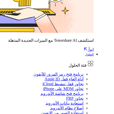
استكشف Tenorshare AI مع الميزات الجديدة المذهلة
ابدأ
الحلول
فئة الحلول
برنامج فتح رمز المرور للآيفون
أداة إلغاء قفل Apple ID
تجاوز قفل تنشيط iCloud
تجاوز MDM على iPhone
برنامج فتح شاشة الأندرويد
تجاوز FRP
استعادة بيانات الأندرويد
إصلاح نظام الأندرويد
استعادة الصور من الايفون