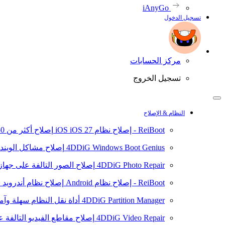
iAnyGo
تسجيل الدخول
مركز الحسابات
تسجيل الخروج
النظام & الإصلاح
ReiBoot - إصلاح نظام iOS
iOS 27
إصلاح أكثر من 150 مشكلة في نظام iOS/iPadOS
4DDiG Windows Boot Genius
إصلاح مشاكل الويند
4DDiG Photo Repair
إصلاح الصور التالفة على جهاز ال
ReiBoot - إصلاح نظام Android
إصلاح نظام أندرويد سهلا
4DDiG Partition Manager
أداة نقل النظام سهلة وآم
4DDiG Video Repair
إصلاح مقاطع الفيديو التالفة على