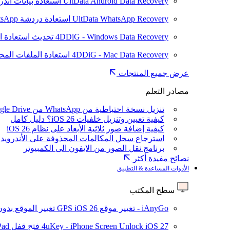
UltData Android Data Recovery
استعادة بيانات أند
UltData WhatsApp Recovery
استعادة دردشة WhatsApp على Android/iPhone
4DDiG - Windows Data Recovery
تحديث
استعادة ا
4DDiG - Mac Data Recovery
استعادة الملفات الم
عرض جميع المنتجات
مصادر التعلم
تنزيل نسخة احتياطية من WhatsApp من Google Drive
كيفية تعيين وتنزيل خلفيات iOS 26؟ دليل كامل
كيفية إضافة صور ثلاثية الأبعاد على نظام iOS 26
استرجاع سجل المكالمات المحذوفة على الأندرويد
برنامج نقل الصور من الايفون الى الكمبيوتر
نصائح مفيدة أكثر
الأدوات المساعدة & التطبيق
سطح المكتب
iAnyGo - تغيير موقع GPS
iOS 26
تغيير الموقع بدو
iOS 27
4uKey - iPhone Screen Unlock
فتح قفل iPhone/iPad بدون رمز المرور