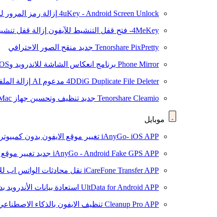
4uKey - Android Screen Unlock
إزالة رمز المرور لشاشة roid
4MeKey- فتح قفل التنشيط للآيفون
إزالة قفل تنشيط oud
Tenorshare PixPretty
جديد
منقح الصور الاحترافي
Phone Mirror
برنامج انعكاس الشاشة للاندرويد وiOS
4DDiG Duplicate File Deleter
مدعوم AI
إزالة المل
Tenorshare Cleamio
جديد
تنظيف وتحسين جهاز Mac بنقرة واحدة
موبايل
iAnyGo- iOS APP
تغيير موقع الايفون بدون كمبيوتر
iAnyGo - Android Fake GPS APP
جديد
تغيير موقع 
iCareFone Transfer APP
نقل محادثات الواتس اب للا
UltData for Android APP
استعادة بيانات الأندرويد ب
Cleanup Pro APP
تنظيف الايفون بالذكاء الاصطناعي