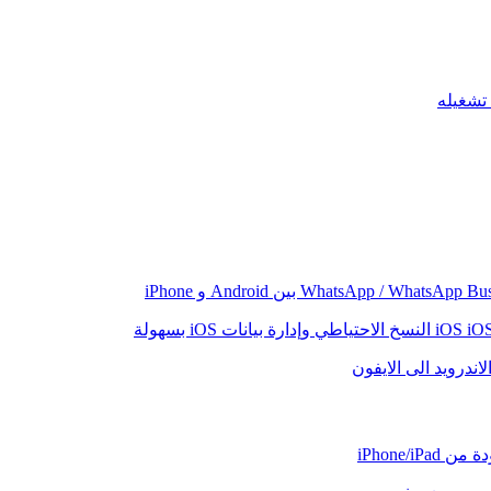
iO
النسخ الاحتياطي وإدارة بيانات iOS بسهولة
اندرويد الى الايفون
iPhone/iP