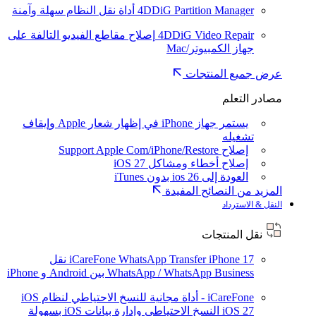
4DDiG Partition Manager
أداة نقل النظام سهلة وآمنة
4DDiG Video Repair
إصلاح مقاطع الفيديو التالفة على
جهاز الكمبيوتر/Mac
عرض جميع المنتجات
مصادر التعلم
يستمر جهاز iPhone في إظهار شعار Apple وإيقاف
تشغيله
إصلاح Support Apple Com/iPhone/Restore
إصلاح أخطاء ومشاكل iOS 27
العودة إلى ios 26 بدون iTunes
المزيد من النصائح المفيدة
النقل & الاسترداد
نقل المنتجات
iPhone 17
iCareFone WhatsApp Transfer
نقل
WhatsApp / WhatsApp Business بين Android و iPhone
iCareFone - أداة مجانية للنسخ الاحتياطي لنظام iOS
iOS 27
النسخ الاحتياطي وإدارة بيانات iOS بسهولة