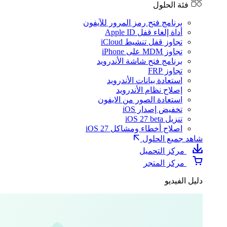
فئة الحلول
برنامج فتح رمز المرور للآيفون
أداة إلغاء قفل Apple ID
تجاوز قفل تنشيط iCloud
تجاوز MDM على iPhone
برنامج فتح شاشة الأندرويد
تجاوز FRP
استعادة بيانات الأندرويد
إصلاح نظام الأندرويد
استعادة الصور من الايفون
تخفيض إصدار iOS
تنزيل iOS 27 beta
اصلاح أخطاء ومشاكل iOS 27
شاهد جميع الحلول
مركز التحميل
مركز المتجر
دليل الفيديو