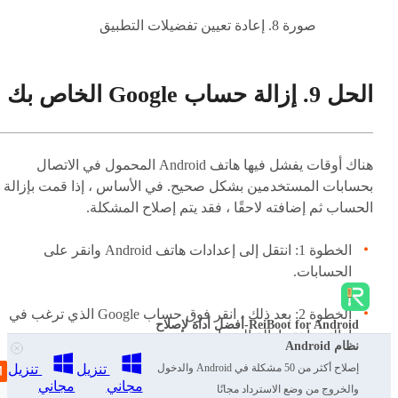
صورة 8. إعادة تعيين تفضيلات التطبيق
الحل 9. إزالة حساب Google الخاص بك
هناك أوقات يفشل فيها هاتف Android المحمول في الاتصال
بحسابات المستخدمين بشكل صحيح. في الأساس ، إذا قمت بإزالة
الحساب ثم إضافته لاحقًا ، فقد يتم إصلاح المشكلة.
الخطوة 1: انتقل إلى إعدادات هاتف Android وانقر على
الحسابات.
الخطوة 2: بعد ذلك ، انقر فوق حساب Google الذي ترغب في
ReiBoot for Android-أفضل أداة لإصلاح
إزالته واختر إزالة الحساب.
نظام Android
تنزيل
تنزيل
إصلاح أكثر من 50 مشكلة في Android والدخول
مجاني
مجاني
والخروج من وضع الاسترداد مجانًا