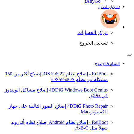
iAnyGo
تسجيل الدخول
مركز الحسابات
تسجيل الخروج
النظام & الإصلاح
ReiBoot - إصلاح نظام iOS
iOS 27
إصلاح أكثر من 150
مشكلة في نظام iOS/iPadOS
4DDiG Windows Boot Genius
إصلاح مشاكل الويندوز
في دقائق
4DDiG Photo Repair
إصلاح الصور التالفة على جهاز
الكمبيوتر/Mac
ReiBoot - إصلاح نظام Android
إصلاح نظام أندرويد
سهلاً مثل A-B-C