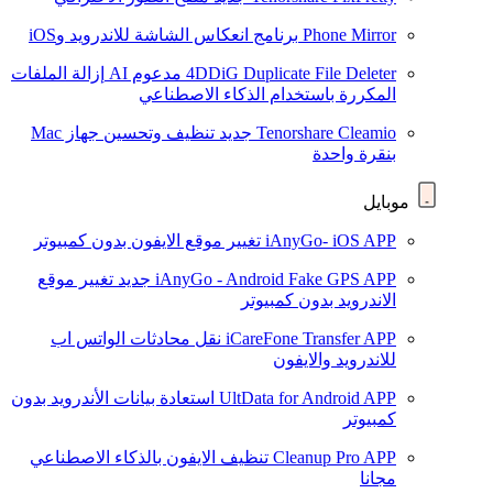
Phone Mirror
برنامج انعكاس الشاشة للاندرويد وiOS
4DDiG Duplicate File Deleter
مدعوم AI
إزالة الملفات
المكررة باستخدام الذكاء الاصطناعي
Tenorshare Cleamio
جديد
تنظيف وتحسين جهاز Mac
بنقرة واحدة
موبايل
iAnyGo- iOS APP
تغيير موقع الايفون بدون كمبيوتر
iAnyGo - Android Fake GPS APP
جديد
تغيير موقع
الاندرويد بدون كمبيوتر
iCareFone Transfer APP
نقل محادثات الواتس اب
للاندرويد والايفون
UltData for Android APP
استعادة بيانات الأندرويد بدون
كمبيوتر
Cleanup Pro APP
تنظيف الايفون بالذكاء الاصطناعي
مجانا