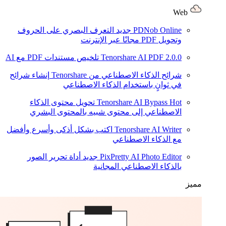
Web
PDNob Online
جديد
التعرف البصري على الحروف
وتحويل PDF مجانًا عبر الإنترنت
2.0.0
Tenorshare AI PDF
تلخيص مستندات PDF مع AI
شرائح الذكاء الاصطناعي من Tenorshare
إنشاء شرائح
في ثوانٍ باستخدام الذكاء الاصطناعي
Hot
Tenorshare AI Bypass
تحويل محتوى الذكاء
الاصطناعي إلى محتوى شبيه بالمحتوى البشري
Tenorshare AI Writer
اكتب بشكل أذكى وأسرع وأفضل
مع الذكاء الاصطناعي
PixPretty AI Photo Editor
جديد
أداة تحرير الصور
بالذكاء الاصطناعي المجانية
مميز