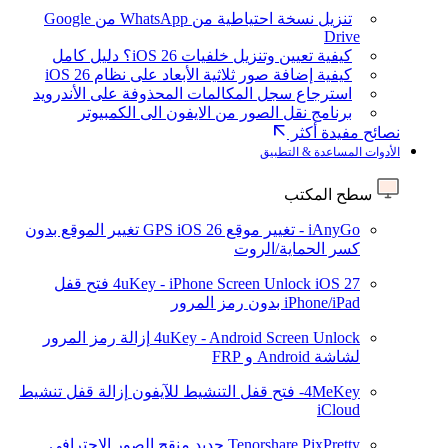
تنزيل نسخة احتياطية من WhatsApp من Google
Drive
كيفية تعيين وتنزيل خلفيات iOS 26؟ دليل كامل
كيفية إضافة صور ثلاثية الأبعاد على نظام iOS 26
استرجاع سجل المكالمات المحذوفة على الأندرويد
برنامج نقل الصور من الايفون الى الكمبيوتر
نصائح مفيدة أكثر
الأدوات المساعدة & التطبيق
سطح المكتب
iAnyGo - تغيير موقع GPS
iOS 26
تغيير الموقع بدون
كسر الحماية/الروت
iOS 27
4uKey - iPhone Screen Unlock
فتح قفل
iPhone/iPad بدون رمز المرور
4uKey - Android Screen Unlock
إزالة رمز المرور
لشاشة Android و FRP
4MeKey- فتح قفل التنشيط للآيفون
إزالة قفل تنشيط
iCloud
Tenorshare PixPretty
جديد
منقح الصور الاحترافي