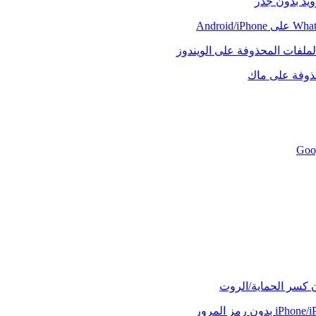
رويد بدون جذر
لملفات المحذوفة على الويندوز
حذوفة على ماك
ن كسر الحماية/الروت