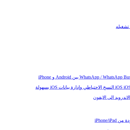
iO
النسخ الاحتياطي وإدارة بيانات iOS بسهولة
اندرويد الى الايفون
iPhone/iP