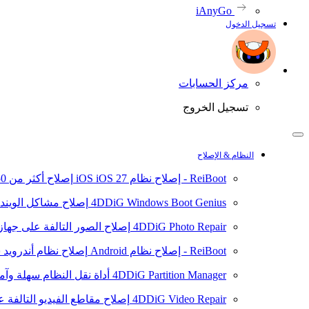
iAnyGo
تسجيل الدخول
مركز الحسابات
تسجيل الخروج
النظام & الإصلاح
ReiBoot - إصلاح نظام iOS
iOS 27
إصلاح أكثر من 150 مشكلة في نظام iOS/iPadOS
4DDiG Windows Boot Genius
إصلاح مشاكل الويند
4DDiG Photo Repair
إصلاح الصور التالفة على جهاز ال
ReiBoot - إصلاح نظام Android
إصلاح نظام أندرويد سهلا
4DDiG Partition Manager
أداة نقل النظام سهلة وآم
4DDiG Video Repair
إصلاح مقاطع الفيديو التالفة على