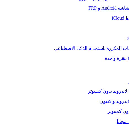
And و FRP
iCl
فات المكررة باستخدام الذكاء الاصطناعي
الاندرويد بدون كمبيوتر
ندرويد والايفون
دون كمبيوتر
 مجانا