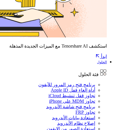
استكشف Tenorshare AI مع الميزات الجديدة المذهلة
ابدأ
الحلول
فئة الحلول
برنامج فتح رمز المرور للآيفون
أداة إلغاء قفل Apple ID
تجاوز قفل تنشيط iCloud
تجاوز MDM على iPhone
برنامج فتح شاشة الأندرويد
تجاوز FRP
استعادة بيانات الأندرويد
إصلاح نظام الأندرويد
استعادة الصور من الايفون