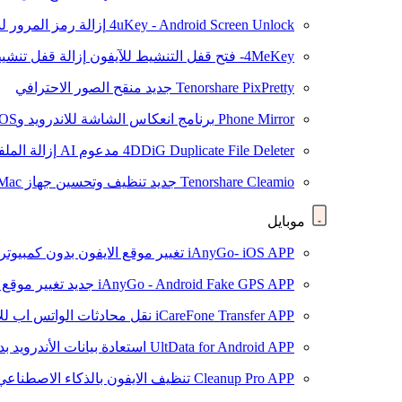
4uKey - Android Screen Unlock
إزالة رمز المرور لشاشة roid
4MeKey- فتح قفل التنشيط للآيفون
إزالة قفل تنشيط oud
Tenorshare PixPretty
جديد
منقح الصور الاحترافي
Phone Mirror
برنامج انعكاس الشاشة للاندرويد وiOS
4DDiG Duplicate File Deleter
مدعوم AI
إزالة المل
Tenorshare Cleamio
جديد
تنظيف وتحسين جهاز Mac بنقرة واحدة
موبايل
iAnyGo- iOS APP
تغيير موقع الايفون بدون كمبيوتر
iAnyGo - Android Fake GPS APP
جديد
تغيير موقع 
iCareFone Transfer APP
نقل محادثات الواتس اب للا
UltData for Android APP
استعادة بيانات الأندرويد ب
Cleanup Pro APP
تنظيف الايفون بالذكاء الاصطناعي