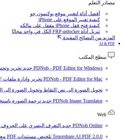
مصادر التعلم
أفضل أداة لتغيير موقع بوكيمون جو
كيفية تغيير الموقع على iPhone
كيفية فتح قفل iPhone مقفل على مالكه
تنزيل أداة FRP unlocker الكل في واحد مجانًا
المزيد من النصائح المفيدة
AI & PDF
سطح المكتب
PDNob - PDF Editor for Windows
جديد
تحرير وتحسين ملفات PDF باستخد
PDNob - PDF Editor for Mac
تحرير وإدارة ملفات PDF باستخدام الذكاء الاصطناعي على نظام macOS
تحويل الصورة إلى نص
التقاط وتحويل الصورة إلى ا
PDNob Image Translator
جديد
ترجمة الصورة باستخدام
Web
PDNob Online
جديد
التعرف البصري على الحروف وتحويل PDF مجانًا ع
2.0.0
Tenorshare AI PDF
تلخيص مستندات PDF مع AI