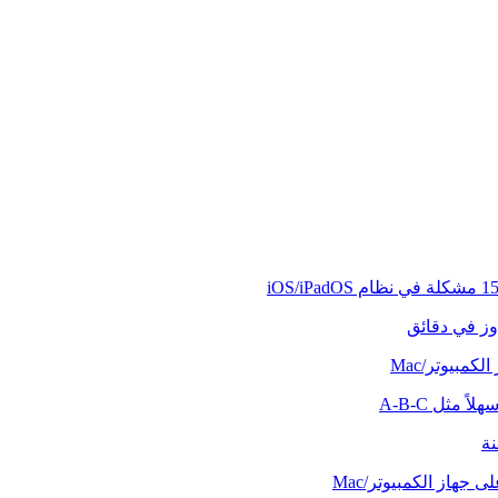
وز في دقائق
كمبيوتر/Mac
ً مثل A-B-C
نة
 جهاز الكمبيوتر/Mac