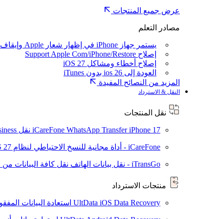
عرض جميع المنتجات
مصادر التعلم
يستمر جهاز iPhone في إظهار شعار Apple وإيقاف تشغيله
إصلاح Support Apple Com/iPhone/Restore
إصلاح أخطاء ومشاكل iOS 27
العودة إلى ios 26 بدون iTunes
المزيد من النصائح المفيدة
النقل & الاسترداد
نقل المنتجات
iPhone 17
iCareFone WhatsApp Transfer
نقل WhatsApp / WhatsApp Business بين Android و iPhone
iCareFone - أداة مجانية للنسخ الاحتياطي لنظام iOS
S 27
iTransGo - نقل بيانات الهاتف
نقل كافة البيانات من ال
منتجات الاسترداد
UltData iOS Data Recovery
استعادة البيانات المفقودة من ad