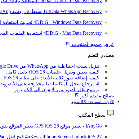
UltData Android Data Recovery
استعادة بيانات أند
UltData WhatsApp Recovery
استعادة دردشة WhatsApp على Android/iPhone
4DDiG - Windows Data Recovery
تحديث
استعادة ا
4DDiG - Mac Data Recovery
استعادة الملفات الم
عرض جميع المنتجات
مصادر التعلم
تنزيل نسخة احتياطية من WhatsApp من Google Drive
كيفية تعيين وتنزيل خلفيات iOS 26؟ دليل كامل
كيفية إضافة صور ثلاثية الأبعاد على نظام iOS 26
استرجاع سجل المكالمات المحذوفة على الأندرويد
برنامج نقل الصور من الايفون الى الكمبيوتر
نصائح مفيدة أكثر
الأدوات المساعدة & التطبيق
سطح المكتب
iAnyGo - تغيير موقع GPS
iOS 26
تغيير الموقع بدو
iOS 27
4uKey - iPhone Screen Unlock
فتح قفل iPhone/iPad بدون رمز المرور