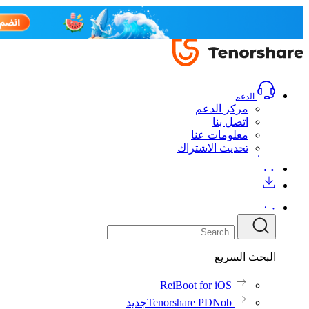
الدعم
مركز الدعم
اتصل بنا
معلومات عنا
تحديث الاشتراك
البحث السريع
ReiBoot for iOS
Tenorshare PDNob
جديد