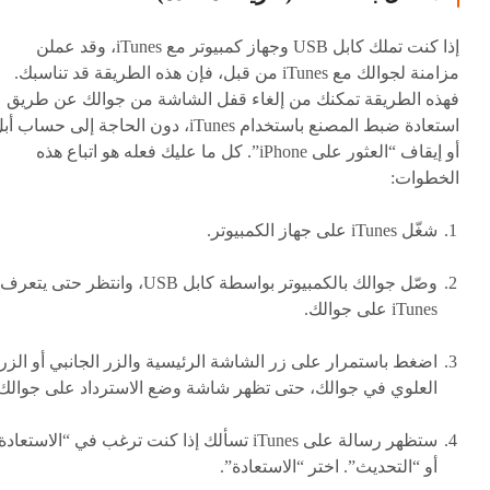
إذا كنت تملك كابل USB وجهاز كمبيوتر مع iTunes، وقد عملن
مزامنة لجوالك مع iTunes من قبل، فإن هذه الطريقة قد تناسبك.
فهذه الطريقة تمكنك من إلغاء قفل الشاشة من جوالك عن طريق
استعادة ضبط المصنع باستخدام iTunes، دون الحاجة إلى حساب أ
أو إيقاف “العثور على iPhone”. كل ما عليك فعله هو اتباع هذه
الخطوات:
شغّل iTunes على جهاز الكمبيوتر.
وصّل جوالك بالكمبيوتر بواسطة كابل USB، وانتظر حتى يتعرف
iTunes على جوالك.
اضغط باستمرار على زر الشاشة الرئيسية والزر الجانبي أو الزر
العلوي في جوالك، حتى تظهر شاشة وضع الاسترداد على جوالك.
ستظهر رسالة على iTunes تسألك إذا كنت ترغب في “الاستعاد
أو “التحديث”. اختر “الاستعادة”.