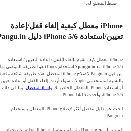
ضبط المصنع له.
iPhone معطل كيفية إلغاء قفل/إعادة
تعيين/استعادة iPhone 5/6 دليل Pangu.in
iPhone معطل كيف تقوم بإلغاء القفل / إعادة التعيين / استعادة
iPhone 5/6 مع
pangu.in
؟ استخدام iTunes هو الطريقة الموصى بها
من قبل Pangu.in لإصلاح iPhone المعطل. هذه طريقة شائعة وفعا
بالنسبة لمستخدمي Apple ، سواء أردت إلغاء القفل أو إعادة تعيين
أو استعادة iPhone المعطل الخاص بك و
iPad المعطل
، بما في ذلك
iPhone 5/6، وأحدث iPhone 14/15.
ابحث عن دليل مفصل أكثر لإصلاح iPhone المعطل باستخدام
Pangu.in:
قم بتنزيل وفتح iTunes ، ثم قم بتوصيل iPhone الخاص بك بجهاز