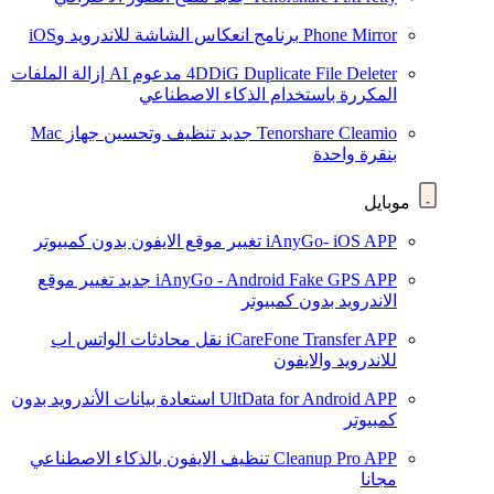
Phone Mirror
برنامج انعكاس الشاشة للاندرويد وiOS
4DDiG Duplicate File Deleter
مدعوم AI
إزالة الملفات
المكررة باستخدام الذكاء الاصطناعي
Tenorshare Cleamio
جديد
تنظيف وتحسين جهاز Mac
بنقرة واحدة
موبايل
iAnyGo- iOS APP
تغيير موقع الايفون بدون كمبيوتر
iAnyGo - Android Fake GPS APP
جديد
تغيير موقع
الاندرويد بدون كمبيوتر
iCareFone Transfer APP
نقل محادثات الواتس اب
للاندرويد والايفون
UltData for Android APP
استعادة بيانات الأندرويد بدون
كمبيوتر
Cleanup Pro APP
تنظيف الايفون بالذكاء الاصطناعي
مجانا