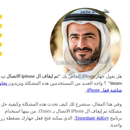
بقلم خالد محمد
Unlock iPhone
2026-08-05 /
هل يقول جهاز iPhone الخاص بك
"تم ايقاف ال iphone الاتصال ب
itunes"
؟ واجه العديد من المستخدمين هذه المشكلة ويريدون
تجاو
شاشة قفل iPhone
.
وفي هذا المقال، سنشرح لك كيف تحدث هذه المشكلة وكيفية حل
مشكلة تم إيقاف ال iPhone الاتصال بـ iTunes، من بينها استخدام
برنامج
Tenorshare 4uKey
، الذي يمكنه فتح قفل جهازك بضغطة زر
واحدة.