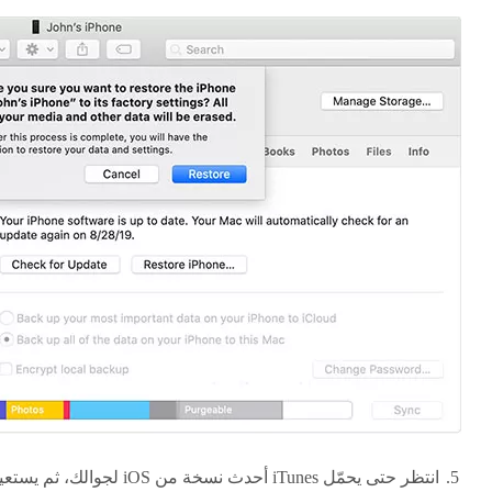
انتظر حتى يحمّل iTunes أحدث نسخة من iOS لجوالك، ثم يس