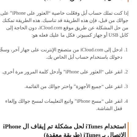
إذا كنت تملك حساب أبل وفعّلت خاصية “العثور على iPhone” على
جوالك من قبل، فإن هذه الطريقة قد تناسبك. هذه الطريقة تمكنك
من حل المشكلة عن طريق موقع iCloud.com، دون الحاجة إلى
كابل USB أو جهاز كمبيوتر. فكل ما عليك فعله هو:
ادخل إلى iCloud.com من متصفح الإنترنت على جهاز آخر، وسجّ
دخولك باستخدام حساب أبل الخاص بك.
انقر على “العثور على iPhone” وأدخل كلمة المرور مرة أخرى.
انقر على “جميع الأجهزة” واختر جوالك من القائمة.
انقر على “مسح iPhone” واتبع التعليمات لمسح جوالك وإلغاء
قفل الشاشة.
استخدام iTunes لحل مشكلة تم إيقاف ال iPhone
الاتصال بـ iTunes (طريقة معقدة)