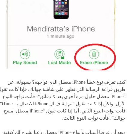
كيف تعرف نوع خطأ iPhone معطل الذي تواجهه؟ بسهولة، عن
طريق قراءة الرسالة التي تظهر على شاشة جوالك. فإذا كانت تقول
“iPhone معطل حاول مرة أخرى بعد X دقائق”، فأنت تواجه النوع
الأول. ولكن إذا كانت تقول “تم ايق
فأنت تواجه النوع الثاني. أما إذا كانت تقول “iPhone معطل امسح
جوالك”، فأنت تواجه النوع الثالث.
وبعد أن عرفنا أسباب وأنواع iPhone معطل، دعنا نشرح لك كيفية