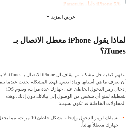
iPhone 5/6 دليل Pangu.in
الأسئلة الشائعة حول iPhone المعطل
عرض المزيد
لماذا يقول iPhone معطل الاتصال بـ
iTunes؟
لنفهم كيفية حل مشكلة تم ايقاف ال iPhone الاتصال بـ unes
أن نعرف ما هي أسبابها وماذا تعني. فهذه المشكلة تحدث عندما يتم
إدخال رمز الدخول الخاطئ على جهازك عدة مرات، ويقوم iOS
بتعطيله لمنع أي شخص من الوصول إلى بياناتك دون إذنك. وهذه
المحاولات الخاطئة قد تكون بسبب:
نسيانك لرمز الدخول وإدخاله بشكل خاطئ 10 مرات، مما ي
جهازك معطلاً نهائياً.