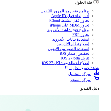
فئة الحلول
برنامج فتح رمز المرور للآيفون
أداة إلغاء قفل Apple ID
تجاوز قفل تنشيط iCloud
تجاوز MDM على iPhone
برنامج فتح شاشة الأندرويد
تجاوز FRP
استعادة بيانات الأندرويد
إصلاح نظام الأندرويد
استعادة الصور من الايفون
تخفيض إصدار iOS
تنزيل iOS 27 beta
اصلاح أخطاء ومشاكل iOS 27
شاهد جميع الحلول
مركز التحميل
مركز المتجر
دليل الفيديو