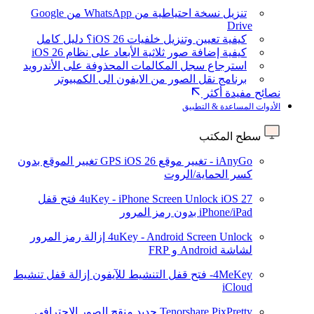
تنزيل نسخة احتياطية من WhatsApp من Google
Drive
كيفية تعيين وتنزيل خلفيات iOS 26؟ دليل كامل
كيفية إضافة صور ثلاثية الأبعاد على نظام iOS 26
استرجاع سجل المكالمات المحذوفة على الأندرويد
برنامج نقل الصور من الايفون الى الكمبيوتر
نصائح مفيدة أكثر
الأدوات المساعدة & التطبيق
سطح المكتب
iAnyGo - تغيير موقع GPS
iOS 26
تغيير الموقع بدون
كسر الحماية/الروت
iOS 27
4uKey - iPhone Screen Unlock
فتح قفل
iPhone/iPad بدون رمز المرور
4uKey - Android Screen Unlock
إزالة رمز المرور
لشاشة Android و FRP
4MeKey- فتح قفل التنشيط للآيفون
إزالة قفل تنشيط
iCloud
Tenorshare PixPretty
جديد
منقح الصور الاحترافي