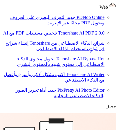
Web
PDNob Online
جديد
التعرف البصري على الحروف
وتحويل PDF مجانًا عبر الإنترنت
2.0.0
Tenorshare AI PDF
تلخيص مستندات PDF مع AI
شرائح الذكاء الاصطناعي من Tenorshare
إنشاء شرائح
في ثوانٍ باستخدام الذكاء الاصطناعي
Hot
Tenorshare AI Bypass
تحويل محتوى الذكاء
الاصطناعي إلى محتوى شبيه بالمحتوى البشري
Tenorshare AI Writer
اكتب بشكل أذكى وأسرع وأفضل
مع الذكاء الاصطناعي
PixPretty AI Photo Editor
جديد
أداة تحرير الصور
بالذكاء الاصطناعي المجانية
مميز