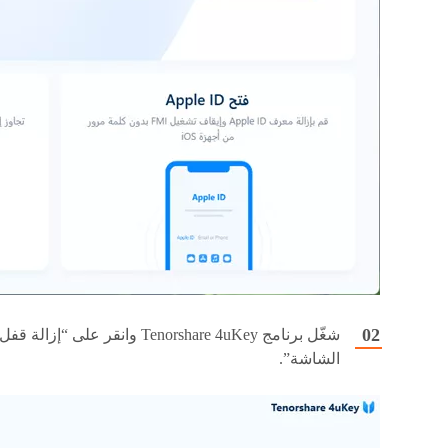
شغّل برنامج Tenorshare 4uKey وانقر على “إزالة قفل
الشاشة”.