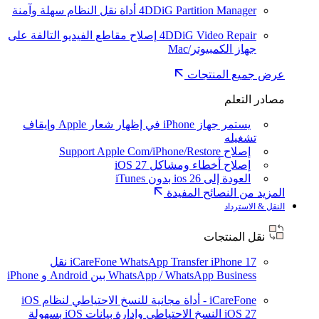
4DDiG Partition Manager
أداة نقل النظام سهلة وآمنة
4DDiG Video Repair
إصلاح مقاطع الفيديو التالفة على
جهاز الكمبيوتر/Mac
عرض جميع المنتجات
مصادر التعلم
يستمر جهاز iPhone في إظهار شعار Apple وإيقاف
تشغيله
إصلاح Support Apple Com/iPhone/Restore
إصلاح أخطاء ومشاكل iOS 27
العودة إلى ios 26 بدون iTunes
المزيد من النصائح المفيدة
النقل & الاسترداد
نقل المنتجات
iPhone 17
iCareFone WhatsApp Transfer
نقل
WhatsApp / WhatsApp Business بين Android و iPhone
iCareFone - أداة مجانية للنسخ الاحتياطي لنظام iOS
iOS 27
النسخ الاحتياطي وإدارة بيانات iOS بسهولة