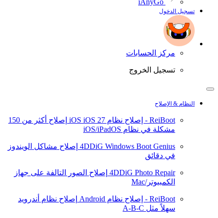
iAnyGo
تسجيل الدخول
مركز الحسابات
تسجيل الخروج
النظام & الإصلاح
ReiBoot - إصلاح نظام iOS
iOS 27
إصلاح أكثر من 150
مشكلة في نظام iOS/iPadOS
4DDiG Windows Boot Genius
إصلاح مشاكل الويندوز
في دقائق
4DDiG Photo Repair
إصلاح الصور التالفة على جهاز
الكمبيوتر/Mac
ReiBoot - إصلاح نظام Android
إصلاح نظام أندرويد
سهلاً مثل A-B-C