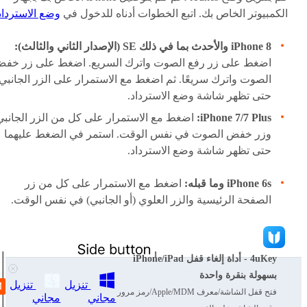
الكمبيوتر الخاص بك. اتبع الخطوات أدناه للدخول في
وضع الاسترداد
iPhone 8 والأحدث بما في ذلك SE (الإصدار الثاني والثالث):
اضغط على زر رفع الصوت واترك السريع. اضغط على زر خف
الصوت واترك سريعًا. ثم اضغط مع الاستمرار على الزر الجانبي
حتى تظهر شاشة وضع الاسترداد.
iPhone 7/7 Plus:
اضغط مع الاستمرار على كل من الزر الجانبي
وزر خفض الصوت في نفس الوقت. استمر في الضغط عليهما
حتى تظهر شاشة وضع الاسترداد.
iPhone 6s وما قبله:
اضغط مع الاستمرار على كل من زر
الصفحة الرئيسية والزر العلوي (أو الجانبي) في نفس الوقت.
4uKey - أداة إلغاء قفل iPhone/iPad
بسهولة بنقرة واحدة
تنزيل
تنزيل
فتح قفل الشاشة/معرف Apple/MDM/رمز مرور
مجاني
مجاني