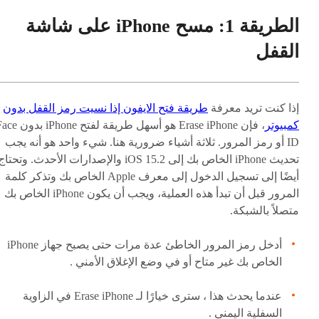
الطريقة 1: مسح iPhone على شاشة
القفل
إذا كنت تريد معرفة
طريقة فتح الايفون إذا نسيت رمز القفل بدون
كمبيوتر
، فإن Erase iPhone هو أسهل طريقة لفتح iPhone
ID أو رمز المرور. ثلاثة أشياء ضرورية هنا. شيء واحد هو أنه يجب
تحديث iPhone الخاص بك إلى iOS 15.2 والإصدارات الأحدث. وتحتا
أيضًا إلى تسجيل الدخول إلى معرف Apple الخاص بك وتذكر كلمة
المرور قبل أن تبدأ هذه العملية، ويجب أن يكون iPhone الخاص بك
متصلاً بالشبكة.
أدخل رمز المرور الخاطئ عدة مرات حتى يصبح جهاز iPhone
الخاص بك غير متاح أو في وضع الإغلاق الأمني .
عندما يحدث هذا ، سترى خيارًا لـ Erase iPhone في الزاوية
السفلية اليمنى .