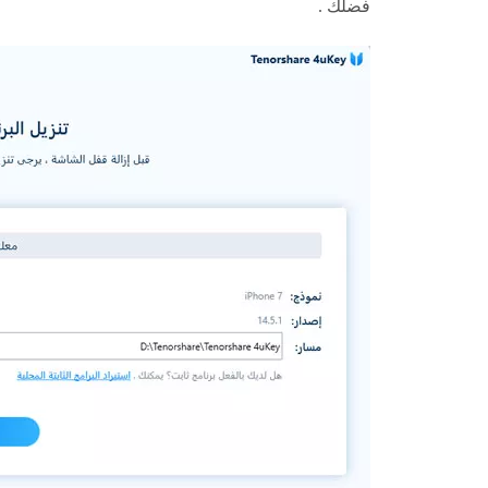
فضلك .