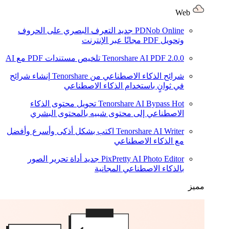
Web
PDNob Online
جديد
التعرف البصري على الحروف
وتحويل PDF مجانًا عبر الإنترنت
2.0.0
Tenorshare AI PDF
تلخيص مستندات PDF مع AI
شرائح الذكاء الاصطناعي من Tenorshare
إنشاء شرائح
في ثوانٍ باستخدام الذكاء الاصطناعي
Hot
Tenorshare AI Bypass
تحويل محتوى الذكاء
الاصطناعي إلى محتوى شبيه بالمحتوى البشري
Tenorshare AI Writer
اكتب بشكل أذكى وأسرع وأفضل
مع الذكاء الاصطناعي
PixPretty AI Photo Editor
جديد
أداة تحرير الصور
بالذكاء الاصطناعي المجانية
مميز