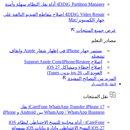
4DDiG Partition Manager
أداة نقل النظام سهلة وآمنة
4DDiG Video Repair
إصلاح مقاطع الفيديو التالفة على
جهاز الكمبيوتر/Mac
عرض جميع المنتجات
مصادر التعلم
يستمر جهاز iPhone في إظهار شعار Apple وإيقاف
تشغيله
إصلاح Support Apple Com/iPhone/Restore
إصلاح أخطاء ومشاكل iOS 27
العودة إلى ios 26 بدون iTunes
المزيد من النصائح المفيدة
النقل & الاسترداد
نقل المنتجات
iPhone 17
iCareFone WhatsApp Transfer
نقل
WhatsApp / WhatsApp Business بين Android و iPhone
iCareFone - أداة مجانية للنسخ الاحتياطي لنظام iOS
iOS 27
النسخ الاحتياطي وإدارة بيانات iOS بسهولة