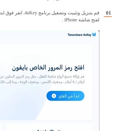
قم بتنزيل وتثبيت وتشغيل برنامج 4uKey. انقر فوق اب
لفتح شاشة iPhone .