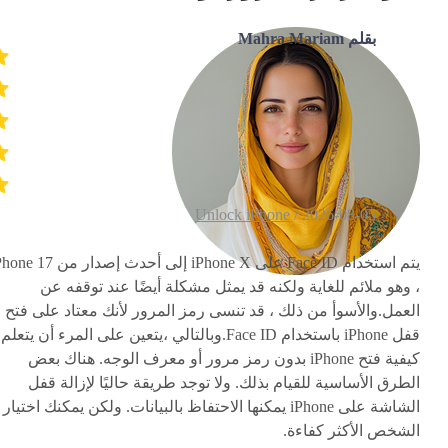
بقلم Mahra Mariam
Unlock iPhone
2026-08-05 /
يتم استخدام Face ID على iPhone X إلى أحدث إصدار من
، وهو ملائم للغاية ولكنه قد يمثل مشكلة أيضًا عند توقفه عن
العمل.والأسوأ من ذلك ، قد تنسى رمز المرور لأنك معتاد على فتح
قفل iPhone باستخدام Face ID.وبالتالي ،يتعين على المرء أن يتعلم
كيفية فتح iPhone بدون رمز مرور أو معرف الوجه. هناك بعض
الطرق الأساسية للقيام بذلك. ولا توجد طريقة حاليًا لإزالة قفل
الشاشة على iPhone يمكنها الاحتفاظ بالبيانات. ولكن يمكنك اختيار
الشخص الأكثر كفاءة.