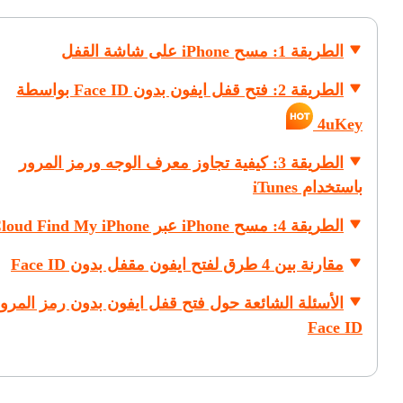
الطريقة 1: مسح iPhone على شاشة القفل
الطريقة 2: فتح قفل ايفون بدون Face ID بواسطة
4uKey
الطريقة 3: كيفية تجاوز معرف الوجه ورمز المرور
باستخدام iTunes
الطريقة 4: مسح iPhone عبر iCloud Find My iPhone
مقارنة بين 4 طرق لفتح ايفون مقفل بدون Face ID
الأسئلة الشائعة حول فتح قفل ايفون بدون رمز المرور
Face ID