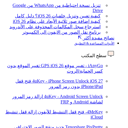
تنزيل نسخة احتياطية من WhatsApp من Google
Drive
كيفية تعيين وتنزيل خلفيات iOS 26؟ دليل كامل
كيفية إضافة صور ثلاثية الأبعاد على نظام iOS 26
استرجاع سجل المكالمات المحذوفة على الأندرويد
برنامج نقل الصور من الايفون الى الكمبيوتر
نصائح مفيدة أكثر
الأدوات المساعدة & التطبيق
سطح المكتب
iAnyGo - تغيير موقع GPS
iOS 26
تغيير الموقع بدون
كسر الحماية/الروت
iOS 27
4uKey - iPhone Screen Unlock
فتح قفل
iPhone/iPad بدون رمز المرور
4uKey - Android Screen Unlock
إزالة رمز المرور
لشاشة Android و FRP
4MeKey- فتح قفل التنشيط للآيفون
إزالة قفل تنشيط
iCloud
Tenorshare PixPretty
جديد
منقح الصور الاحترافي