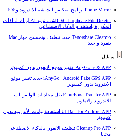
Phone Mirror
برنامج انعكاس الشاشة للاندرويد وiOS
4DDiG Duplicate File Deleter
مدعوم AI
إزالة الملفات
المكررة باستخدام الذكاء الاصطناعي
Tenorshare Cleamio
جديد
تنظيف وتحسين جهاز Mac
بنقرة واحدة
موبايل
iAnyGo- iOS APP
تغيير موقع الايفون بدون كمبيوتر
iAnyGo - Android Fake GPS APP
جديد
تغيير موقع
الاندرويد بدون كمبيوتر
iCareFone Transfer APP
نقل محادثات الواتس اب
للاندرويد والايفون
UltData for Android APP
استعادة بيانات الأندرويد بدون
كمبيوتر
Cleanup Pro APP
تنظيف الايفون بالذكاء الاصطناعي
مجانا