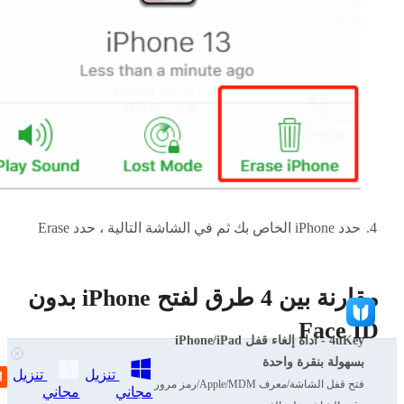
حدد iPhone الخاص بك ثم في الشاشة التالية ، حدد Erase
مقارنة بين 4 طرق لفتح iPhone بدون
Face ID
4uKey - أداة إلغاء قفل iPhone/iPad
بسهولة بنقرة واحدة
تنزيل
تنزيل
فتح قفل الشاشة/معرف Apple/MDM/رمز مرور
مجاني
مجاني
قبل أن نصل إلى النهاية ، نقارن هنا الطرق الأربعة المذكورة أعلاه