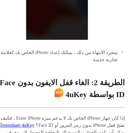
بمجرد الانتهاء من ذلك ، يمكنك إعداد iPhone الخاص بك كعلامة
تجارية جديدة
الطريقة 2: الغاء قفل الايفون بدون Face
ID بواسطة 4uKey
إذا كان جهاز iPhone الخاص بك لا يدعم ميزة Erase iPhone ، فكيف
تفتح قفل iPhone بدون رمز المرور أو Face ID؟
Tenorshare 4uKey
يمكن أن يكون الجواب بالنسبة لك. لا حاجة للوصول إلى معرف