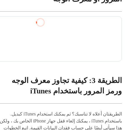
الطريقة 3: كيفية تجاوز معرف الوجه
ورمز المرور باستخدام iTunes
الطريقتان أعلاه لا تناسبك؟ ثم يمكنك استخدام iTunes كبديل.
باستخدام iTunes ، يمكنك إلغاء قفل جهاز iPhone الخاص بك ، ولكن
هذا سيأتي أيضًا على حساب فقدان البيانات القيمة. اتبع الخطوات