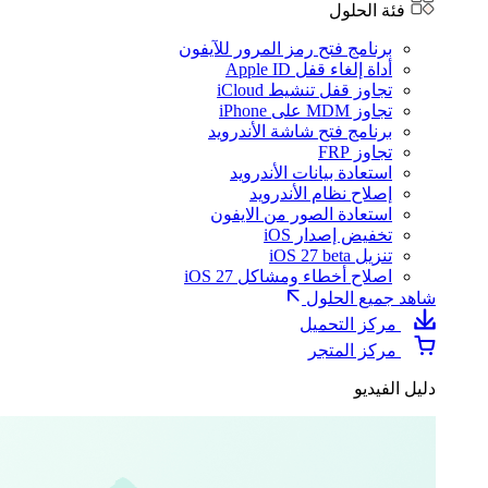
فئة الحلول
برنامج فتح رمز المرور للآيفون
أداة إلغاء قفل Apple ID
تجاوز قفل تنشيط iCloud
تجاوز MDM على iPhone
برنامج فتح شاشة الأندرويد
تجاوز FRP
استعادة بيانات الأندرويد
إصلاح نظام الأندرويد
استعادة الصور من الايفون
تخفيض إصدار iOS
تنزيل iOS 27 beta
اصلاح أخطاء ومشاكل iOS 27
شاهد جميع الحلول
مركز التحميل
مركز المتجر
دليل الفيديو