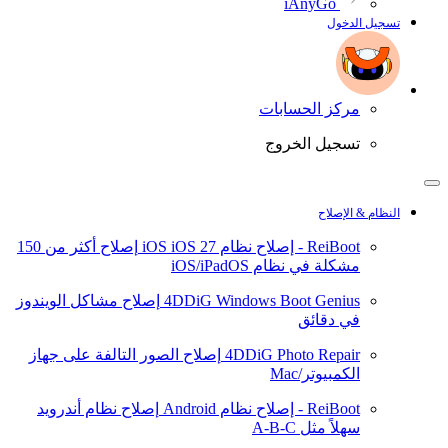
iAnyGo
تسجيل الدخول
مركز الحسابات
تسجيل الخروج
النظام & الإصلاح
ReiBoot - إصلاح نظام iOS
iOS 27
إصلاح أكثر من 150
مشكلة في نظام iOS/iPadOS
4DDiG Windows Boot Genius
إصلاح مشاكل الويندوز
في دقائق
4DDiG Photo Repair
إصلاح الصور التالفة على جهاز
الكمبيوتر/Mac
ReiBoot - إصلاح نظام Android
إصلاح نظام أندرويد
سهلاً مثل A-B-C