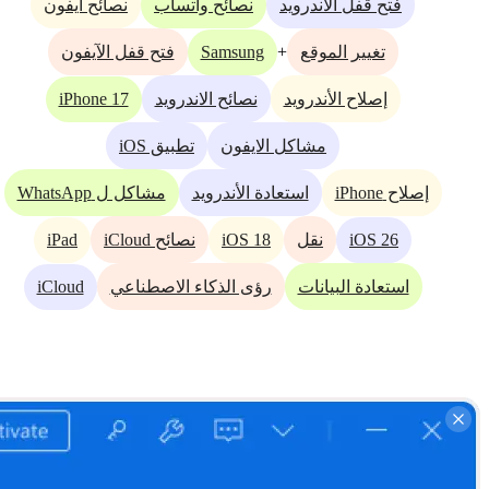
فتح قفل الأندرويد
نصائح واتساب
نصائح آيفون
Samsung
+
تغيير الموقع
فتح قفل الآيفون
iPhone 17
إصلاح الأندرويد
نصائح الاندرويد
مشاكل الايفون
تطبيق iOS
إصلاح iPhone
استعادة الأندرويد
مشاكل ل WhatsApp
iPad
iOS 18
iOS 26
نقل
نصائح iCloud
iCloud
استعادة البيانات
رؤى الذكاء الاصطناعي