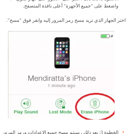
واضغط على "جميع الأجهزة" أعلى نافذة المتصفح.
اختر الجهاز الذي تريد مسح رمز المرور إليه وانقر فوق "مسح".
الخطوة 3: بعد ذلك ، سيتم مسح جميع الإعدادات ورمز المرور