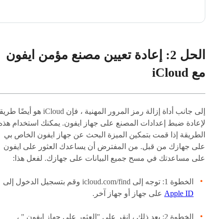
الحل 2: إعادة تعيين مصنع مؤمن ايفون
مع iCloud
إلى جانب أداة إزالة رمز المرور المهنية ، فإن iCloud هو أيضًا
لإعادة ضبط إعدادات المصنع على جهاز ايفون. يمكنك استخدام هذه
الطريقة إذا قمت بتمكين الميزة البحث عن جهاز ايفون الخاص بي
على جهازك من قبل. من المفترض أن يساعدك العثور على ايفون
على مساعدتك في مسح جميع البيانات على جهازك. لفعل هذا:
الخطوة 1: توجه إلى icloud.com/find وقم بتسجيل الدخول إلى
Apple ID
على جهاز أو جهاز آخر.
الخطوة 2: بعد ذلك ، انقر على "العثور على جهاز ايفون " ،