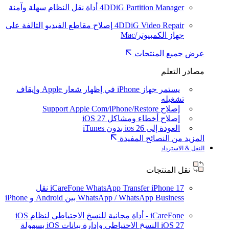
4DDiG Partition Manager
أداة نقل النظام سهلة وآمنة
4DDiG Video Repair
إصلاح مقاطع الفيديو التالفة على
جهاز الكمبيوتر/Mac
عرض جميع المنتجات
مصادر التعلم
يستمر جهاز iPhone في إظهار شعار Apple وإيقاف
تشغيله
إصلاح Support Apple Com/iPhone/Restore
إصلاح أخطاء ومشاكل iOS 27
العودة إلى ios 26 بدون iTunes
المزيد من النصائح المفيدة
النقل & الاسترداد
نقل المنتجات
iPhone 17
iCareFone WhatsApp Transfer
نقل
WhatsApp / WhatsApp Business بين Android و iPhone
iCareFone - أداة مجانية للنسخ الاحتياطي لنظام iOS
iOS 27
النسخ الاحتياطي وإدارة بيانات iOS بسهولة