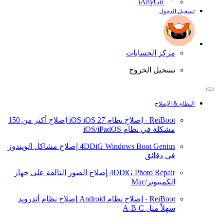
iAnyGo
تسجيل الدخول
مركز الحسابات
تسجيل الخروج
النظام & الإصلاح
ReiBoot - إصلاح نظام iOS
iOS 27
إصلاح أكثر من 150
مشكلة في نظام iOS/iPadOS
4DDiG Windows Boot Genius
إصلاح مشاكل الويندوز
في دقائق
4DDiG Photo Repair
إصلاح الصور التالفة على جهاز
الكمبيوتر/Mac
ReiBoot - إصلاح نظام Android
إصلاح نظام أندرويد
سهلاً مثل A-B-C