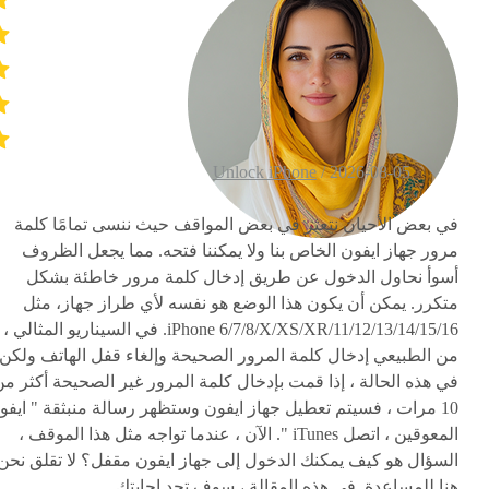
Unlock iPhone
2026-08-05 /
في بعض الأحيان نتعثر في بعض المواقف حيث ننسى تمامًا كلمة
مرور جهاز ايفون الخاص بنا ولا يمكننا فتحه. مما يجعل الظروف
أسوأ نحاول الدخول عن طريق إدخال كلمة مرور خاطئة بشكل
متكرر. يمكن أن يكون هذا الوضع هو نفسه لأي طراز جهاز، مثل
iPhone 6/7/8/X/XS/XR/11/12/13/14/15/16. في السيناريو المثالي ،
من الطبيعي إدخال كلمة المرور الصحيحة وإلغاء قفل الهاتف ولكن
في هذه الحالة ، إذا قمت بإدخال كلمة المرور غير الصحيحة أكثر م
10 مرات ، فسيتم تعطيل جهاز ايفون وستظهر رسالة منبثقة " ايفو
المعوقين ، اتصل iTunes ". الآن ، عندما تواجه مثل هذا الموقف ،
السؤال هو كيف يمكنك الدخول إلى جهاز ايفون مقفل؟ لا تقلق نحن
هنا للمساعدة. في هذه المقالة ، سوف تجد إجابتك.