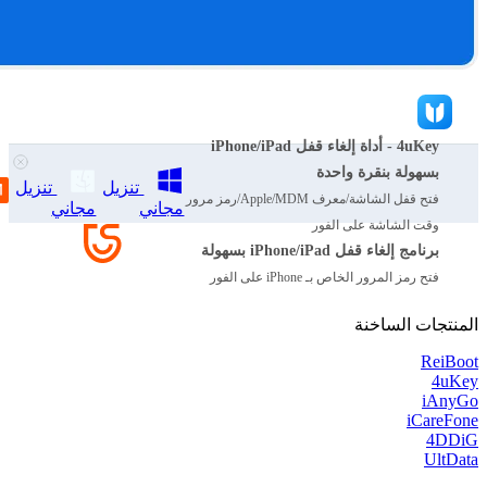
4uKey - أداة إلغاء قفل iPhone/iPad
بسهولة بنقرة واحدة
تنزيل
تنزيل
فتح قفل الشاشة/معرف Apple/MDM/رمز مرور
مجاني
مجاني
وقت الشاشة على الفور
برنامج إلغاء قفل iPhone/iPad بسهولة
فتح رمز المرور الخاص بـ iPhone على الفور
المنتجات الساخنة
ReiBoot
4uKey
iAnyGo
iCareFone
4DDiG
UltData