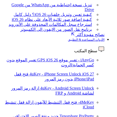
تنزيل نسخة احتياطية من WhatsApp من Google
Drive
كيفية تعيين وتنزيل خلفيات iOS 26؟ دليل كامل
كيفية إضافة صور ثلاثية الأبعاد على نظام iOS 26
استرجاع سجل المكالمات المحذوفة على الأندرويد
برنامج نقل الصور من الايفون الى الكمبيوتر
نصائح مفيدة أكثر
الأدوات المساعدة & التطبيق
سطح المكتب
iAnyGo - تغيير موقع GPS
iOS 26
تغيير الموقع بدون
كسر الحماية/الروت
iOS 27
4uKey - iPhone Screen Unlock
فتح قفل
iPhone/iPad بدون رمز المرور
4uKey - Android Screen Unlock
إزالة رمز المرور
لشاشة Android و FRP
4MeKey- فتح قفل التنشيط للآيفون
إزالة قفل تنشيط
iCloud
Tenorshare PixPretty
جديد
منقح الصور الاحترافي