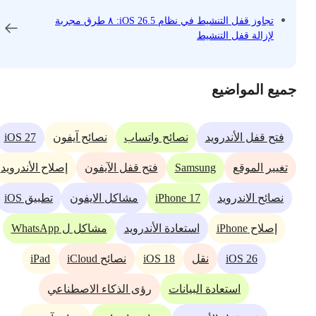
تجاوز قفل التنشيط في نظام iOS 26.5: ٨ طرق مجربة
لإزالة قفل التنشيط
جميع المواضيع
iOS 27
فتح قفل الأندرويد
نصائح واتساب
نصائح آيفون
Samsung
تغيير الموقع
فتح قفل الآيفون
إصلاح الأندرويد
iPhone 17
نصائح الاندرويد
مشاكل الايفون
تطبيق iOS
إصلاح iPhone
استعادة الأندرويد
مشاكل ل WhatsApp
iPad
iOS 18
iOS 26
نقل
نصائح iCloud
استعادة البيانات
رؤى الذكاء الاصطناعي