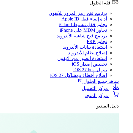
فئة الحلول
برنامج فتح رمز المرور للآيفون
أداة إلغاء قفل Apple ID
تجاوز قفل تنشيط iCloud
تجاوز MDM على iPhone
برنامج فتح شاشة الأندرويد
تجاوز FRP
استعادة بيانات الأندرويد
إصلاح نظام الأندرويد
استعادة الصور من الايفون
تخفيض إصدار iOS
تنزيل iOS 27 beta
اصلاح أخطاء ومشاكل iOS 27
شاهد جميع الحلول
مركز التحميل
مركز المتجر
دليل الفيديو