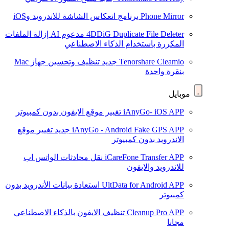
Phone Mirror
برنامج انعكاس الشاشة للاندرويد وiOS
4DDiG Duplicate File Deleter
مدعوم AI
إزالة الملفات
المكررة باستخدام الذكاء الاصطناعي
Tenorshare Cleamio
جديد
تنظيف وتحسين جهاز Mac
بنقرة واحدة
موبايل
iAnyGo- iOS APP
تغيير موقع الايفون بدون كمبيوتر
iAnyGo - Android Fake GPS APP
جديد
تغيير موقع
الاندرويد بدون كمبيوتر
iCareFone Transfer APP
نقل محادثات الواتس اب
للاندرويد والايفون
UltData for Android APP
استعادة بيانات الأندرويد بدون
كمبيوتر
Cleanup Pro APP
تنظيف الايفون بالذكاء الاصطناعي
مجانا