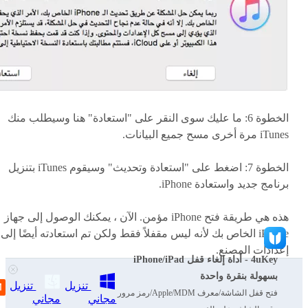
الخطوة 6: ما عليك سوى النقر على "استعادة" هنا وسيطلب منك
iTunes مرة أخرى مسح جميع البيانات.
الخطوة 7: اضغط على "استعادة وتحديث" وسيقوم iTunes بتنزيل
برنامج جديد واستعادة iPhone.
هذه هي طريقة فتح iPhone مؤمن. الآن ، يمكنك الوصول إلى جهاز
iPhone الخاص بك لأنه ليس مقفلاً فقط ولكن تم استعادته أيضًا إلى
إعدادات المصنع.
4uKey - أداة إلغاء قفل iPhone/iPad
بسهولة بنقرة واحدة
تنزيل
تنزيل
الطريقة 3: فتح iPhone مع العثور على هاتفي
فتح قفل الشاشة/معرف Apple/MDM/رمز مرور
مجاني
مجاني