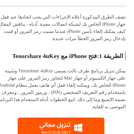
تصف الطرق المذكورة أعلاه الإجراءات التي يجب اتخاذها عند قفل
جهاز iPhone الخاص بك لشبكة اتصالات معينة. أدناه ، يناقش المقال
كيف يمكنك إلغاء تأمين iPhone عندما نسيت رمز المرور أو قمت
بإدخال رمز المرور الخطأ مرات عديدة.
الطريقة 1:فتح iPhone مع Tenorshare 4uKey
يمكن تنزيل برنامج طرف ثالث يسمى Tenorshare 4uKey وتثبيته
على جهاز الكمبيوتر أو جهاز Mac لتجاوز رمز المرور على جهاز
iPhone الخاص بك. ويمكنه إلغاء قفل أي هاتف يعمل بنظام oid
باستخدام رقم التعريف الشخصي (PIN) ، ورموز المرور ، ومعرف
بصمة الإصبع وما إلى ذلك. اتبع الخطوات أدناه لاستخدام هذا البرنام
الموصى به للغاية.