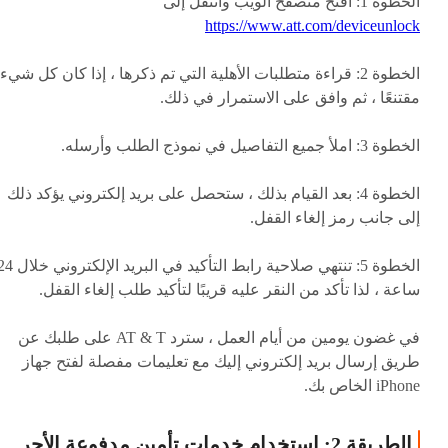
الخطوة 1: افتح متصفح الويب وانتقل إلى
https://www.att.com/deviceunlock
الخطوة 2: قراءة متطلبات الأهلية التي تم ذكرها ، إذا كان كل شيء
مقتنعًا ، ثم وافق على الاستمرار في ذلك.
الخطوة 3: املأ جميع التفاصيل في نموذج الطلب وأرسله.
الخطوة 4: بعد القيام بذلك ، ستحصل على بريد إلكتروني يؤكد ذلك
إلى جانب رمز إلغاء القفل.
الخطوة 5: تنتهي صلاحية رابط التأكيد في البريد الإلكت
ساعة ، لذا تأكد من النقر عليه قريبًا لتأكيد طلب إلغاء القفل.
في غضون يومين من أيام العمل ، سترد AT & T على طلبك عن
طريق إرسال بريد إلكتروني إليك مع تعليمات مفصلة لفتح جهاز
iPhone الخاص بك.
الطريقة 2: استخدام خدمات تأمين مدفوعة الأجر