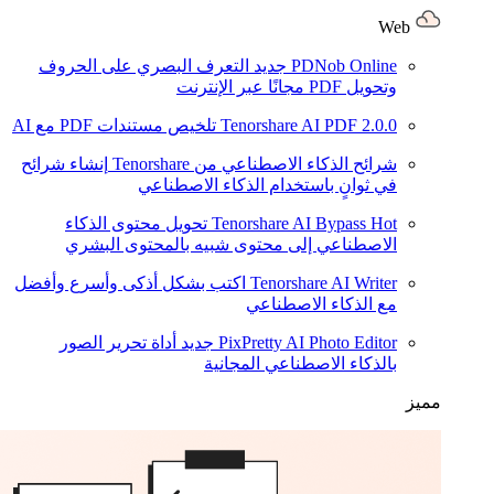
Web
PDNob Online
جديد
التعرف البصري على الحروف
وتحويل PDF مجانًا عبر الإنترنت
2.0.0
Tenorshare AI PDF
تلخيص مستندات PDF مع AI
شرائح الذكاء الاصطناعي من Tenorshare
إنشاء شرائح
في ثوانٍ باستخدام الذكاء الاصطناعي
Hot
Tenorshare AI Bypass
تحويل محتوى الذكاء
الاصطناعي إلى محتوى شبيه بالمحتوى البشري
Tenorshare AI Writer
اكتب بشكل أذكى وأسرع وأفضل
مع الذكاء الاصطناعي
PixPretty AI Photo Editor
جديد
أداة تحرير الصور
بالذكاء الاصطناعي المجانية
مميز