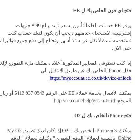
فتح اي فون الخاص بك ل EE
يوفر EE خدمات إلغاء التأمين بسعر ثابت يبلغ 8.99 جنيهات
إسترلينية. لاستخدام خدمتهم ، يجب أن يكون لديك حساب كنت
تستخدمه لمدة لا تقل عن ستة أشهر وتحتاج إلى دفع جميع فواتيرك
حتى الآن.
إذا كنت تستوفي المعايير المذكورة أعلاه ، يمكنك ملء النموذج لإلغا
قفل iPhone الخاص بك عن طريق الانتقال إلى
https://myaccount.ee.co.uk/device-unlock
يمكنك الاتصال بخدمة عملاء EE على الرقم 0843 837 5413 
الموقع http://ee.co.uk/help/get-in-touch
فتح iPhone الخاص بك ل O2
يمكنك فتح iPhone الخاص بك لـ O2 إذا كان لديك تطبيق My O2
Online. بالنسبة لعملاء "الدفع الشهري" وكذلك لعملاء "الدفع