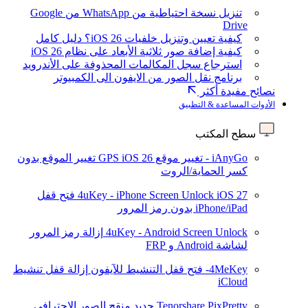
تنزيل نسخة احتياطية من WhatsApp من Google
Drive
كيفية تعيين وتنزيل خلفيات iOS 26؟ دليل كامل
كيفية إضافة صور ثلاثية الأبعاد على نظام iOS 26
استرجاع سجل المكالمات المحذوفة على الأندرويد
برنامج نقل الصور من الايفون الى الكمبيوتر
نصائح مفيدة أكثر
الأدوات المساعدة & التطبيق
سطح المكتب
iAnyGo - تغيير موقع GPS
iOS 26
تغيير الموقع بدون
كسر الحماية/الروت
iOS 27
4uKey - iPhone Screen Unlock
فتح قفل
iPhone/iPad بدون رمز المرور
4uKey - Android Screen Unlock
إزالة رمز المرور
لشاشة Android و FRP
4MeKey- فتح قفل التنشيط للآيفون
إزالة قفل تنشيط
iCloud
Tenorshare PixPretty
جديد
منقح الصور الاحترافي