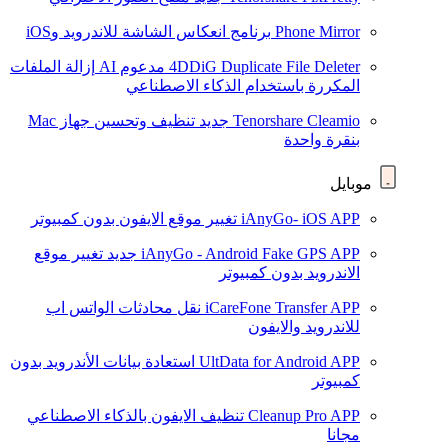
Phone Mirror
برنامج انعكاس الشاشة للاندرويد وiOS
4DDiG Duplicate File Deleter
مدعوم AI
إزالة الملفات
المكررة باستخدام الذكاء الاصطناعي
Tenorshare Cleamio
جديد
تنظيف وتحسين جهاز Mac
بنقرة واحدة
موبايل
iAnyGo- iOS APP
تغيير موقع الايفون بدون كمبيوتر
iAnyGo - Android Fake GPS APP
جديد
تغيير موقع
الاندرويد بدون كمبيوتر
iCareFone Transfer APP
نقل محادثات الواتس اب
للاندرويد والايفون
UltData for Android APP
استعادة بيانات الأندرويد بدون
كمبيوتر
Cleanup Pro APP
تنظيف الايفون بالذكاء الاصطناعي
مجانا