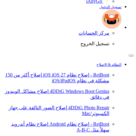
iAnyGo
تسجيل الدخول
مركز الحسابات
تسجيل الخروج
النظام & الإصلاح
ReiBoot - إصلاح نظام iOS
iOS 27
إصلاح أكثر من 150
مشكلة في نظام iOS/iPadOS
4DDiG Windows Boot Genius
إصلاح مشاكل الويندوز
في دقائق
4DDiG Photo Repair
إصلاح الصور التالفة على جهاز
الكمبيوتر/Mac
ReiBoot - إصلاح نظام Android
إصلاح نظام أندرويد
سهلاً مثل A-B-C