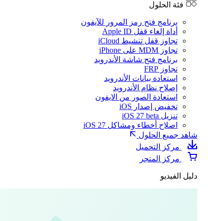
فئة الحلول
برنامج فتح رمز المرور للآيفون
أداة إلغاء قفل Apple ID
تجاوز قفل تنشيط iCloud
تجاوز MDM على iPhone
برنامج فتح شاشة الأندرويد
تجاوز FRP
استعادة بيانات الأندرويد
إصلاح نظام الأندرويد
استعادة الصور من الايفون
تخفيض إصدار iOS
تنزيل iOS 27 beta
اصلاح أخطاء ومشاكل iOS 27
شاهد جميع الحلول
مركز التحميل
مركز المتجر
دليل الفيديو