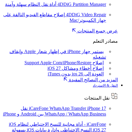
4DDiG Partition Manager
أداة نقل النظام سهلة وآمنة
4DDiG Video Repair
إصلاح مقاطع الفيديو التالفة على
جهاز الكمبيوتر/Mac
عرض جميع المنتجات
مصادر التعلم
يستمر جهاز iPhone في إظهار شعار Apple وإيقاف
تشغيله
إصلاح Support Apple Com/iPhone/Restore
إصلاح أخطاء ومشاكل iOS 27
العودة إلى ios 26 بدون iTunes
المزيد من النصائح المفيدة
النقل & الاسترداد
نقل المنتجات
iPhone 17
iCareFone WhatsApp Transfer
نقل
WhatsApp / WhatsApp Business بين Android و iPhone
iCareFone - أداة مجانية للنسخ الاحتياطي لنظام iOS
iOS 27
النسخ الاحتياطي وإدارة بيانات iOS بسهولة