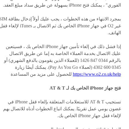
الفوري" ، يمكنك فتح iPhone بسهولة عن طريق سداد مبلغ العقد.
بمجرد الانتهاء من هذه الخطوات ، يجب عليك أولاً إدخال بطا
غير O2 في جهاز iPhone الخاص بك ثم الاتصال بـ iTunes لإلغاء قف
الهاتف.
إذا فشل ذلك في إلغاء تأمين جهاز iPhone الخاص بك ، فسيتعين
عليك الاتصال بخدمة العملاء الخاصة به إما عن طريق الاتصال
بالرقم 0344 847 1426 (للعملاء الذين يقومون بالدفع الشهري) أو
0345 600 4302 (لعملاء Pay As You Go). يمكنك أيضًا زيارة
https://www.o2.co.uk/help
للحصول على مزيد من المساعدة
فتح جهاز iPhone الخاص بك لـ AT & T
تستجيب AT & T للاستعلامات المتعلقة بإلغاء قفل iPhone في
غضون يومي عمل تقريبًا. يمكنك اتباع الخطوات أدناه للاتصال بهم
لإلغاء قفل جهاز iPhone الخاص بك.