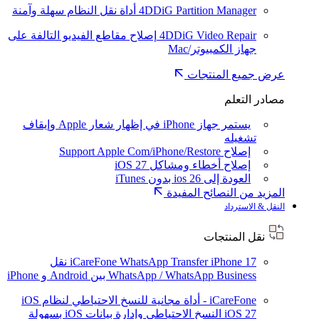
4DDiG Partition Manager
أداة نقل النظام سهلة وآمنة
4DDiG Video Repair
إصلاح مقاطع الفيديو التالفة على
جهاز الكمبيوتر/Mac
عرض جميع المنتجات
مصادر التعلم
يستمر جهاز iPhone في إظهار شعار Apple وإيقاف
تشغيله
إصلاح Support Apple Com/iPhone/Restore
إصلاح أخطاء ومشاكل iOS 27
العودة إلى ios 26 بدون iTunes
المزيد من النصائح المفيدة
النقل & الاسترداد
نقل المنتجات
iPhone 17
iCareFone WhatsApp Transfer
نقل
WhatsApp / WhatsApp Business بين Android و iPhone
iCareFone - أداة مجانية للنسخ الاحتياطي لنظام iOS
iOS 27
النسخ الاحتياطي وإدارة بيانات iOS بسهولة