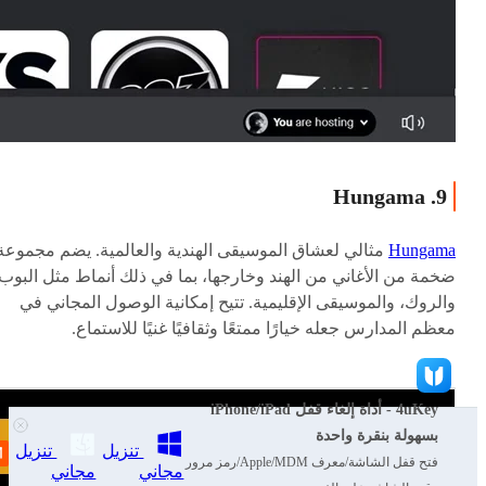
9. Hungama
Hungama
مثالي لعشاق الموسيقى الهندية والعالمية. يضم مجموعة
ضخمة من الأغاني من الهند وخارجها، بما في ذلك أنماط مثل البوب
والروك، والموسيقى الإقليمية. تتيح إمكانية الوصول المجاني في
معظم المدارس جعله خيارًا ممتعًا وثقافيًا غنيًا للاستماع.
4uKey - أداة إلغاء قفل iPhone/iPad
بسهولة بنقرة واحدة
تنزيل
تنزيل
فتح قفل الشاشة/معرف Apple/MDM/رمز مرور
مجاني
مجاني