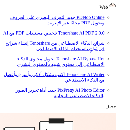
Web
PDNob Online
جديد
التعرف البصري على الحروف
وتحويل PDF مجانًا عبر الإنترنت
2.0.0
Tenorshare AI PDF
تلخيص مستندات PDF مع AI
شرائح الذكاء الاصطناعي من Tenorshare
إنشاء شرائح
في ثوانٍ باستخدام الذكاء الاصطناعي
Hot
Tenorshare AI Bypass
تحويل محتوى الذكاء
الاصطناعي إلى محتوى شبيه بالمحتوى البشري
Tenorshare AI Writer
اكتب بشكل أذكى وأسرع وأفضل
مع الذكاء الاصطناعي
PixPretty AI Photo Editor
جديد
أداة تحرير الصور
بالذكاء الاصطناعي المجانية
مميز