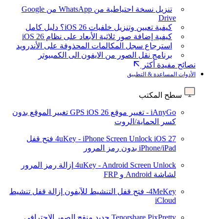
تنزيل نسخة احتياطية من WhatsApp من Google
Drive
كيفية تعيين وتنزيل خلفيات iOS 26؟ دليل كامل
كيفية إضافة صور ثلاثية الأبعاد على نظام iOS 26
استرجاع سجل المكالمات المحذوفة على الأندرويد
برنامج نقل الصور من الايفون الى الكمبيوتر
نصائح مفيدة أكثر
الأدوات المساعدة & التطبيق
سطح المكتب
iAnyGo - تغيير موقع GPS
iOS 26
تغيير الموقع بدون
كسر الحماية/الروت
iOS 27
4uKey - iPhone Screen Unlock
فتح قفل
iPhone/iPad بدون رمز المرور
4uKey - Android Screen Unlock
إزالة رمز المرور
لشاشة Android و FRP
4MeKey- فتح قفل التنشيط للآيفون
إزالة قفل تنشيط
iCloud
Tenorshare PixPretty
جديد
منقح الصور الاحترافي