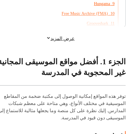
9. Hungama
10. Free Music Archive (FMA)
11. Grooveshark
12. Musopen
عرض المزيد
13. PureVolume
الجزء 2. لماذا تقوم المدارس بحظر مواقع
الجزء 1. أفضل مواقع الموسيقى المجانية
الموسيقى/Spotify
غير المحجوبة في المدرسة
الجزء 3. كيفية فك حظر مواقع الموسيقى في المدرس
إذا كانت محجوبة
توفر هذه المواقع إمكانية الوصول إلى مكتبة ضخمة من المقاطع
الجزء 4. كيفية فك حظر الموسيقى على Phone/iPad
الموسيقية في مختلف الأنواع، وهي متاحة على معظم شبكات
مقيد في المدرسة
المدارس. إليك نظرة على كل منصة وما يجعلها مثالية للاستماع إلى
الموسيقى دون قيود في المدرسة.