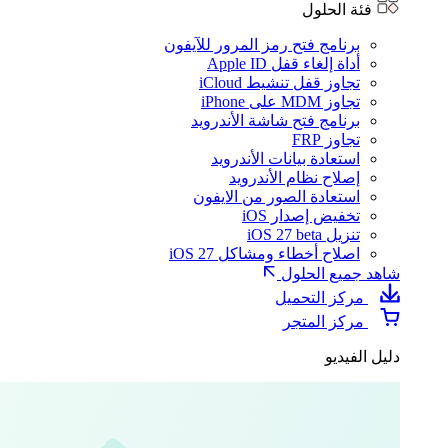
فئة الحلول
برنامج فتح رمز المرور للآيفون
أداة إلغاء قفل Apple ID
تجاوز قفل تنشيط iCloud
تجاوز MDM على iPhone
برنامج فتح شاشة الأندرويد
تجاوز FRP
استعادة بيانات الأندرويد
إصلاح نظام الأندرويد
استعادة الصور من الايفون
تخفيض إصدار iOS
تنزيل iOS 27 beta
اصلاح أخطاء ومشاكل iOS 27
شاهد جميع الحلول
مركز التحميل
مركز المتجر
دليل الفيديو