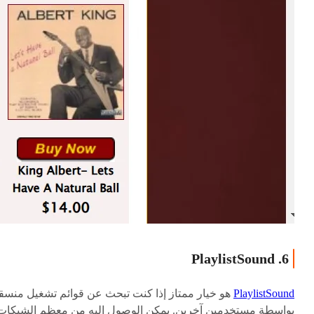
6. PlaylistSound
PlaylistSound
هو خيار ممتاز إذا كنت تبحث عن قوائم تشغيل منسق
بواسطة مستخدمين آخرين. يمكن الوصول إليه من معظم الشبكات