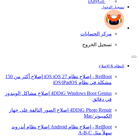
iAnyGo
تسجيل الدخول
مركز الحسابات
تسجيل الخروج
النظام & الإصلاح
ReiBoot - إصلاح نظام iOS
iOS 27
إصلاح أكثر من 150
مشكلة في نظام iOS/iPadOS
4DDiG Windows Boot Genius
إصلاح مشاكل الويندوز
في دقائق
4DDiG Photo Repair
إصلاح الصور التالفة على جهاز
الكمبيوتر/Mac
ReiBoot - إصلاح نظام Android
إصلاح نظام أندرويد
سهلاً مثل A-B-C