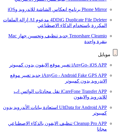
Phone Mirror
برنامج انعكاس الشاشة للاندرويد وiOS
4DDiG Duplicate File Deleter
مدعوم AI
إزالة الملفات
المكررة باستخدام الذكاء الاصطناعي
Tenorshare Cleamio
جديد
تنظيف وتحسين جهاز Mac
بنقرة واحدة
موبايل
iAnyGo- iOS APP
تغيير موقع الايفون بدون كمبيوتر
iAnyGo - Android Fake GPS APP
جديد
تغيير موقع
الاندرويد بدون كمبيوتر
iCareFone Transfer APP
نقل محادثات الواتس اب
للاندرويد والايفون
UltData for Android APP
استعادة بيانات الأندرويد بدون
كمبيوتر
Cleanup Pro APP
تنظيف الايفون بالذكاء الاصطناعي
مجانا