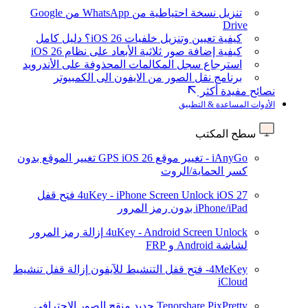
تنزيل نسخة احتياطية من WhatsApp من Google
Drive
كيفية تعيين وتنزيل خلفيات iOS 26؟ دليل كامل
كيفية إضافة صور ثلاثية الأبعاد على نظام iOS 26
استرجاع سجل المكالمات المحذوفة على الأندرويد
برنامج نقل الصور من الايفون الى الكمبيوتر
نصائح مفيدة أكثر
الأدوات المساعدة & التطبيق
سطح المكتب
iAnyGo - تغيير موقع GPS
iOS 26
تغيير الموقع بدون
كسر الحماية/الروت
iOS 27
4uKey - iPhone Screen Unlock
فتح قفل
iPhone/iPad بدون رمز المرور
4uKey - Android Screen Unlock
إزالة رمز المرور
لشاشة Android و FRP
4MeKey- فتح قفل التنشيط للآيفون
إزالة قفل تنشيط
iCloud
Tenorshare PixPretty
جديد
منقح الصور الاحترافي