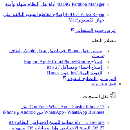
4DDiG Partition Manager
أداة نقل النظام سهلة وآمنة
4DDiG Video Repair
إصلاح مقاطع الفيديو التالفة على
جهاز الكمبيوتر/Mac
عرض جميع المنتجات
مصادر التعلم
يستمر جهاز iPhone في إظهار شعار Apple وإيقاف
تشغيله
إصلاح Support Apple Com/iPhone/Restore
إصلاح أخطاء ومشاكل iOS 27
العودة إلى ios 26 بدون iTunes
المزيد من النصائح المفيدة
النقل & الاسترداد
نقل المنتجات
iPhone 17
iCareFone WhatsApp Transfer
نقل
WhatsApp / WhatsApp Business بين Android و iPhone
iCareFone - أداة مجانية للنسخ الاحتياطي لنظام iOS
iOS 27
النسخ الاحتياطي وإدارة بيانات iOS بسهولة