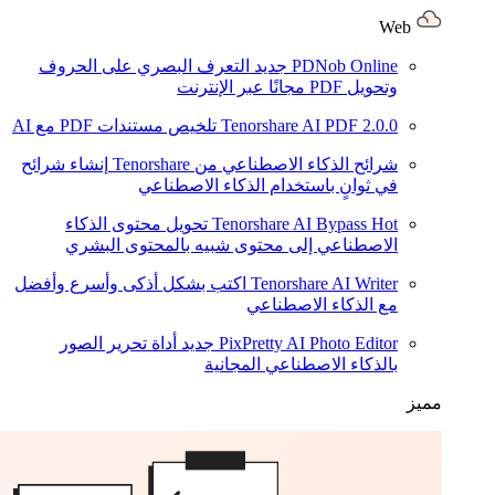
Web
PDNob Online
جديد
التعرف البصري على الحروف
وتحويل PDF مجانًا عبر الإنترنت
2.0.0
Tenorshare AI PDF
تلخيص مستندات PDF مع AI
شرائح الذكاء الاصطناعي من Tenorshare
إنشاء شرائح
في ثوانٍ باستخدام الذكاء الاصطناعي
Hot
Tenorshare AI Bypass
تحويل محتوى الذكاء
الاصطناعي إلى محتوى شبيه بالمحتوى البشري
Tenorshare AI Writer
اكتب بشكل أذكى وأسرع وأفضل
مع الذكاء الاصطناعي
PixPretty AI Photo Editor
جديد
أداة تحرير الصور
بالذكاء الاصطناعي المجانية
مميز