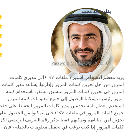
بقلم خالد محمد
Password Manage
2026-08-05 /
يريد معظم الأشخاص استيراد ملفات CSV إلى مديري كلمات
المرور من أجل تخزين كلمات المرور وإدارتها. يساعد مدير كلمات
المرور في تخزين كلمات المرور بتنسيق مشفر. باستخدام كلمة
مرور رئيسية ، يمكننا الوصول إلى جميع معلومات كلمة المرور.
استخدم معظم المستخدمين مدير كلمات المرور للحفاظ على حف
جميع كلمات المرور في ملفات CSV حتى يتمكنوا من الحصول ع
تخزين آمن لبياناتهم ويمكنهم فقط تذكر رقم التعريف الرئيسي لكل
كلمات المرور. إذا كنت ترغب في تحميل معلومات بالجملة ، فإن