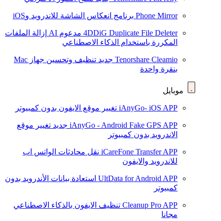
Phone Mirror
برنامج انعكاس الشاشة للاندرويد وiOS
4DDiG Duplicate File Deleter
مدعوم AI
إزالة الملفات
المكررة باستخدام الذكاء الاصطناعي
Tenorshare Cleamio
جديد
تنظيف وتحسين جهاز Mac
بنقرة واحدة
موبايل
iAnyGo- iOS APP
تغيير موقع الايفون بدون كمبيوتر
iAnyGo - Android Fake GPS APP
جديد
تغيير موقع
الاندرويد بدون كمبيوتر
iCareFone Transfer APP
نقل محادثات الواتس اب
للاندرويد والايفون
UltData for Android APP
استعادة بيانات الأندرويد بدون
كمبيوتر
Cleanup Pro APP
تنظيف الايفون بالذكاء الاصطناعي
مجانا