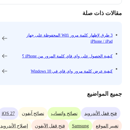
مقالات ذات صلة
3 طرق لإظهار كلمة مرور Wifi المحفوظة على جهاز
iPhone / iPad
كيفية الحصول على واي فاي كلمة المرور من iPhone ؟
كيفية عرض كلمة مرور واي فاي في Windows 10
جميع المواضيع
iOS 27
فتح قفل الأندرويد
نصائح واتساب
نصائح آيفون
Samsung
تغيير الموقع
فتح قفل الآيفون
إصلاح الأندرويد