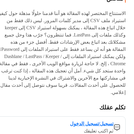
الاستنتاج المختصر لهذه المقالة هو أننا قدمنا حلولًا مذهلة حول كيفي
استيراد ملف CSV إلى مدير كلمات المرور. ليس ذلك فقط من
خلال اتباع هذه المقالة ، يمكنك بسهولة استيراد CSV إلى keeper
وكذلك ملفات إلى LastPass. فما تنتظرون؟ جرّب هذا وحل جميع
مشكلاتك بعد اتباع بعض الإرشادات فقط. أفضل جزء من هذه
المقالة هو أنه لن يساعد فقط على استيراد الملفات إلى ssword
ولكن يمكنك استيراد الملفات إلى Dashlane / LastPass / Keeper /
Chrome ، إلخ. لا حاجة لزيارة مواقع الويب الأخرى ، فقط في مقالة
واحدة ستجد كل شيء. آمل أن تعجبك هذه المقالة ، إذا كنت ترغب
في مشاركتها مع الآخرين والاشتراك في النشرة الإخبارية لدينا
للحصول على أحدث المقالات. قريبا سوف نتوصل إلى أحدث مقال
إعلامي.
تكلم عقلك
تسجيل/تسجيل الدخول
ثم اكتب تعليقك