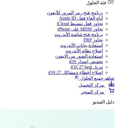
فئة الحلول
برنامج فتح رمز المرور للآيفون
أداة إلغاء قفل Apple ID
تجاوز قفل تنشيط iCloud
تجاوز MDM على iPhone
برنامج فتح شاشة الأندرويد
تجاوز FRP
استعادة بيانات الأندرويد
إصلاح نظام الأندرويد
استعادة الصور من الايفون
تخفيض إصدار iOS
تنزيل iOS 27 beta
اصلاح أخطاء ومشاكل iOS 27
شاهد جميع الحلول
مركز التحميل
مركز المتجر
دليل الفيديو