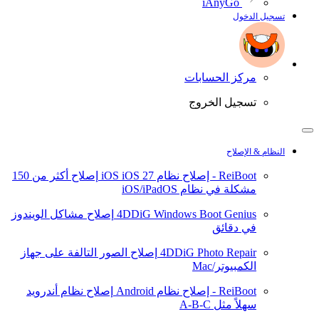
iAnyGo
تسجيل الدخول
مركز الحسابات
تسجيل الخروج
النظام & الإصلاح
ReiBoot - إصلاح نظام iOS
iOS 27
إصلاح أكثر من 150
مشكلة في نظام iOS/iPadOS
4DDiG Windows Boot Genius
إصلاح مشاكل الويندوز
في دقائق
4DDiG Photo Repair
إصلاح الصور التالفة على جهاز
الكمبيوتر/Mac
ReiBoot - إصلاح نظام Android
إصلاح نظام أندرويد
سهلاً مثل A-B-C