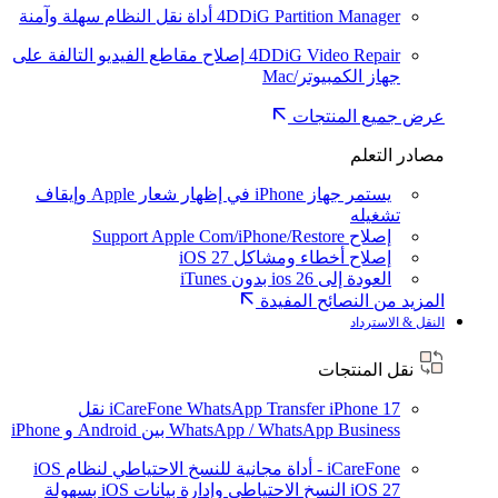
4DDiG Partition Manager
أداة نقل النظام سهلة وآمنة
4DDiG Video Repair
إصلاح مقاطع الفيديو التالفة على
جهاز الكمبيوتر/Mac
عرض جميع المنتجات
مصادر التعلم
يستمر جهاز iPhone في إظهار شعار Apple وإيقاف
تشغيله
إصلاح Support Apple Com/iPhone/Restore
إصلاح أخطاء ومشاكل iOS 27
العودة إلى ios 26 بدون iTunes
المزيد من النصائح المفيدة
النقل & الاسترداد
نقل المنتجات
iPhone 17
iCareFone WhatsApp Transfer
نقل
WhatsApp / WhatsApp Business بين Android و iPhone
iCareFone - أداة مجانية للنسخ الاحتياطي لنظام iOS
iOS 27
النسخ الاحتياطي وإدارة بيانات iOS بسهولة