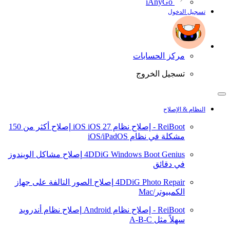
iAnyGo
تسجيل الدخول
مركز الحسابات
تسجيل الخروج
النظام & الإصلاح
ReiBoot - إصلاح نظام iOS
iOS 27
إصلاح أكثر من 150
مشكلة في نظام iOS/iPadOS
4DDiG Windows Boot Genius
إصلاح مشاكل الويندوز
في دقائق
4DDiG Photo Repair
إصلاح الصور التالفة على جهاز
الكمبيوتر/Mac
ReiBoot - إصلاح نظام Android
إصلاح نظام أندرويد
سهلاً مثل A-B-C