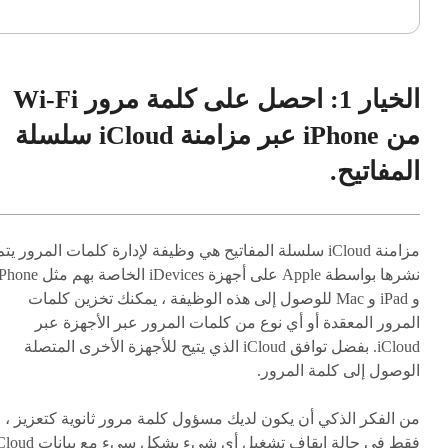
الخيار 1: احصل على كلمة مرور Wi-Fi
من iPhone عبر مزامنة iCloud سلسلة
المفاتيح.
مزامنة iCloud سلسلة المفاتيح هي وظيفة لإدارة كلمات المرور يتم
نشرها بواسطة Apple على أجهزة iDevices الخاصة بهم مث
و iPad و Mac للوصول إلى هذه الوظيفة ، يمكنك تخزين كلمات
المرور المعقدة أو أي نوع من كلمات المرور عبر الأجهزة عبر
iCloud. بفضل توافق iCloud الذي يتيح للأجهزة الأخرى المتصلة
الوصول إلى كلمة المرور.
من الفكر الذكي أن يكون لديك مسؤول كلمة مرور ثانوية كتعزيز ،
فقط في حالة إيقاف تشغيل أي شيء بشكل سيء مع بي