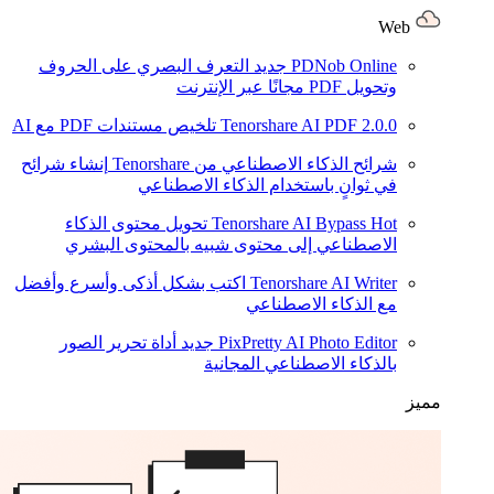
Web
PDNob Online
جديد
التعرف البصري على الحروف
وتحويل PDF مجانًا عبر الإنترنت
2.0.0
Tenorshare AI PDF
تلخيص مستندات PDF مع AI
شرائح الذكاء الاصطناعي من Tenorshare
إنشاء شرائح
في ثوانٍ باستخدام الذكاء الاصطناعي
Hot
Tenorshare AI Bypass
تحويل محتوى الذكاء
الاصطناعي إلى محتوى شبيه بالمحتوى البشري
Tenorshare AI Writer
اكتب بشكل أذكى وأسرع وأفضل
مع الذكاء الاصطناعي
PixPretty AI Photo Editor
جديد
أداة تحرير الصور
بالذكاء الاصطناعي المجانية
مميز