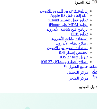
فئة الحلول
برنامج فتح رمز المرور للآيفون
أداة إلغاء قفل Apple ID
تجاوز قفل تنشيط iCloud
تجاوز MDM على iPhone
برنامج فتح شاشة الأندرويد
تجاوز FRP
استعادة بيانات الأندرويد
إصلاح نظام الأندرويد
استعادة الصور من الايفون
تخفيض إصدار iOS
تنزيل iOS 27 beta
اصلاح أخطاء ومشاكل iOS 27
شاهد جميع الحلول
مركز التحميل
مركز المتجر
دليل الفيديو