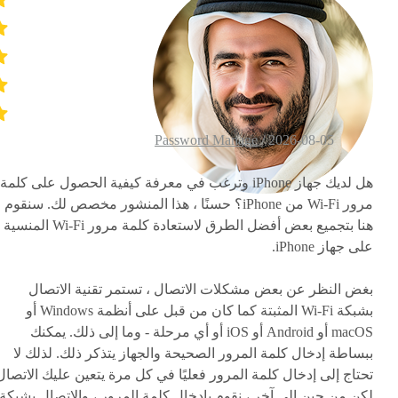
Password Manage
2026-08-05 /
هل لديك جهاز iPhone وترغب في معرفة كيفية الحصول على كلمة
مرور Wi-Fi من iPhone؟ حسنًا ، هذا المنشور مخصص لك. سنقوم
هنا بتجميع بعض أفضل الطرق لاستعادة كلمة مرور Wi-Fi المنسية
على جهاز iPhone.
بغض النظر عن بعض مشكلات الاتصال ، تستمر تقنية الاتصال
بشبكة Wi-Fi المثبتة كما كان من قبل على أنظمة Windows أو
macOS أو Android أو iOS أو أي مرحلة - وما إلى ذلك. يمكنك
ببساطة إدخال كلمة المرور الصحيحة والجهاز يتذكر ذلك. لذلك لا
تحتاج إلى إدخال كلمة المرور فعليًا في كل مرة يتعين عليك الاتصال
لكن من حين إلى آخر ، نقوم بإدخال كلمة المرور ، والاتصال بشبكة