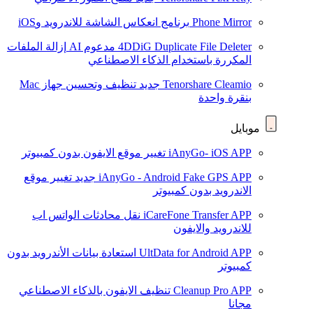
Phone Mirror
برنامج انعكاس الشاشة للاندرويد وiOS
4DDiG Duplicate File Deleter
مدعوم AI
إزالة الملفات
المكررة باستخدام الذكاء الاصطناعي
Tenorshare Cleamio
جديد
تنظيف وتحسين جهاز Mac
بنقرة واحدة
موبايل
iAnyGo- iOS APP
تغيير موقع الايفون بدون كمبيوتر
iAnyGo - Android Fake GPS APP
جديد
تغيير موقع
الاندرويد بدون كمبيوتر
iCareFone Transfer APP
نقل محادثات الواتس اب
للاندرويد والايفون
UltData for Android APP
استعادة بيانات الأندرويد بدون
كمبيوتر
Cleanup Pro APP
تنظيف الايفون بالذكاء الاصطناعي
مجانا