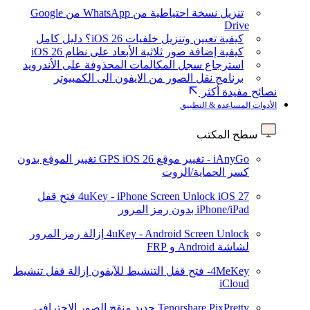
تنزيل نسخة احتياطية من WhatsApp من Google
Drive
كيفية تعيين وتنزيل خلفيات iOS 26؟ دليل كامل
كيفية إضافة صور ثلاثية الأبعاد على نظام iOS 26
استرجاع سجل المكالمات المحذوفة على الأندرويد
برنامج نقل الصور من الايفون الى الكمبيوتر
نصائح مفيدة أكثر
الأدوات المساعدة & التطبيق
سطح المكتب
iAnyGo - تغيير موقع GPS
iOS 26
تغيير الموقع بدون
كسر الحماية/الروت
iOS 27
4uKey - iPhone Screen Unlock
فتح قفل
iPhone/iPad بدون رمز المرور
4uKey - Android Screen Unlock
إزالة رمز المرور
لشاشة Android و FRP
4MeKey- فتح قفل التنشيط للآيفون
إزالة قفل تنشيط
iCloud
Tenorshare PixPretty
جديد
منقح الصور الاحترافي