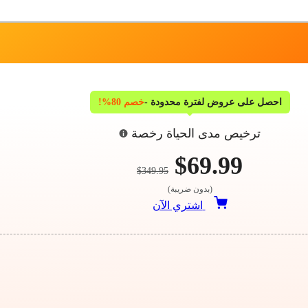
احصل على عروض لفترة محدودة -
خصم 80%!
ترخيص مدى الحياة رخصة
$69.99
$349.95
(بدون ضريبة)
اشتري الآن