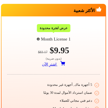
الأكثر شعبية
عرض لفترة محدودة
1 Month License
$9.95
$83.17
(بدون ضريبة)
اشترِ الآن
5 أجهزة ماك, أجهزة غير محدودة
ضمان استرداد الأموال لمدة 30 يومًا
دعم فني مجاني للعملاء