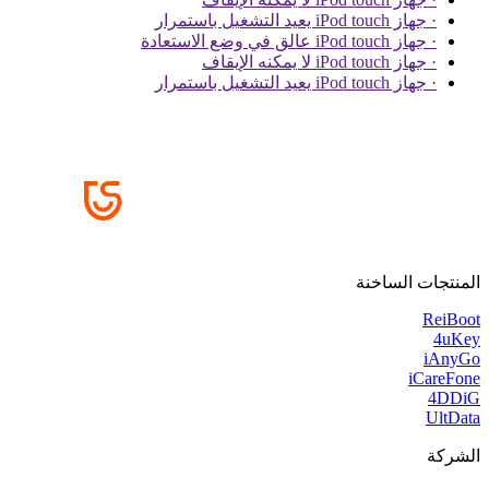
· جهاز iPod touch يعيد التشغيل باستمرار
· جهاز iPod touch عالق في وضع الاستعادة
· جهاز iPod touch لا يمكنه الإيقاف
· جهاز iPod touch يعيد التشغيل باستمرار
المنتجات الساخنة
ReiBoot
4uKey
iAnyGo
iCareFone
4DDiG
UltData
الشركة