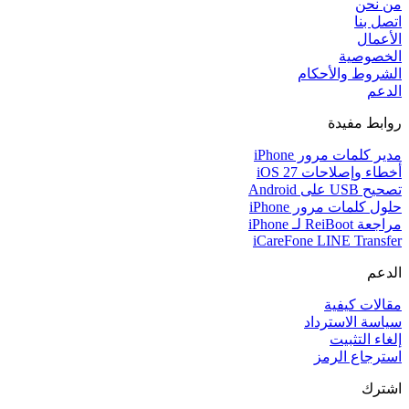
من نحن
اتصل بنا
الأعمال
الخصوصية
الشروط والأحكام
الدعم
روابط مفيدة
مدير كلمات مرور iPhone
أخطاء وإصلاحات iOS 27
تصحيح USB على Android
حلول كلمات مرور iPhone
مراجعة ReiBoot لـ iPhone
iCareFone LINE Transfer
الدعم
مقالات كيفية
سياسة الاسترداد
إلغاء التثبيت
استرجاع الرمز
اشترك