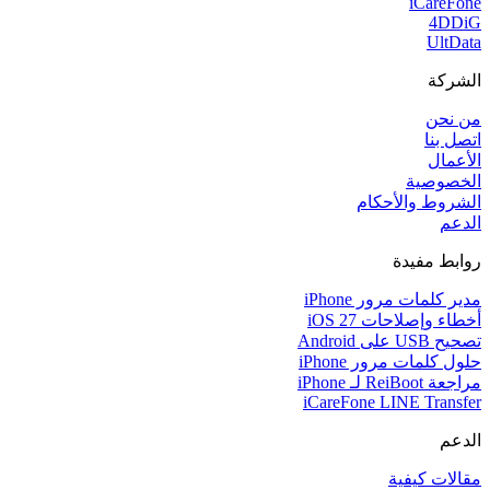
iCareFone
4DDiG
UltData
الشركة
من نحن
اتصل بنا
الأعمال
الخصوصية
الشروط والأحكام
الدعم
روابط مفيدة
مدير كلمات مرور iPhone
أخطاء وإصلاحات iOS 27
تصحيح USB على Android
حلول كلمات مرور iPhone
مراجعة ReiBoot لـ iPhone
iCareFone LINE Transfer
الدعم
مقالات كيفية