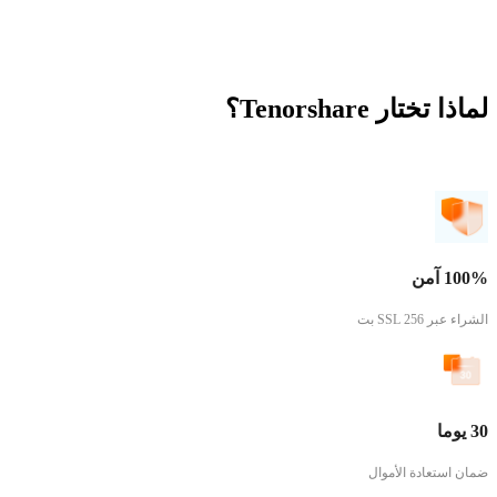
لماذا تختار Tenorshare؟
100% آمن
الشراء عبر SSL 256 بت
30 يوما
ضمان استعادة الأموال