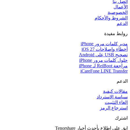
اتصل بنا
الأعمال
الخصوصية
الشروط والأحكام
الدعم
روابط مفيدة
مدير كلمات مرور iPhone
أخطاء وإصلاحات iOS 27
تصحيح USB على Android
حلول كلمات مرور iPhone
مراجعة ReiBoot لـ iPhone
iCareFone LINE Transfer
الدعم
مقالات كيفية
سياسة الاسترداد
إلغاء التثبيت
استرجاع الرمز
اشترك
ابق على اطلاع بأحدث أخبار Tenorshare