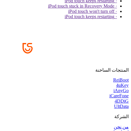
· iPod touch keeps restarting
· iPod touch stuck in Recovery Mode
· iPod touch won't turn off
· iPod touch keeps restarting
المنتجات الساخنة
ReiBoot
4uKey
iAnyGo
iCareFone
4DDiG
UltData
الشركة
من نحن