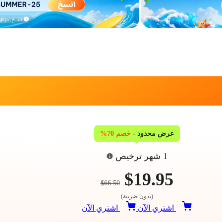
عرض محدود -
خصم 70%
1 شهر ترخيص
$19.95
$66.50
(بدون ضريبة)
اشتري الآن
اشتري الآن