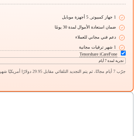
1 جهاز كمبيوتر, 5 أجهزة موبايل
ضمان استعادة الأموال لمدة 30 يومًا
دعم فني مجاني للعملاء
1 شهر ترقيات مجانية
Tenorshare iCareFone
تجربة لمدة 7 أيام
جرّب 7 أيام مجانًا، ثم يتم التجديد التلقائي مقابل 29.95 دولارًا أمريكيًا شهريًا (خصم 50٪). يمكنك إلغاؤه في أي وقت.