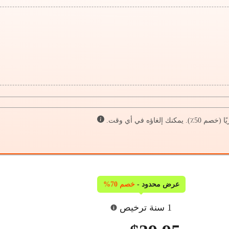
عرض محدود -
خصم 70%
1 سنة ترخيص