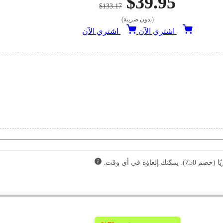
$39.95
$133.17
(بدون ضريبة)
اشتري الآن
اشتري الآن