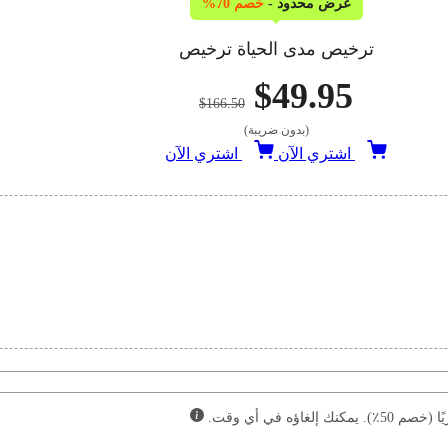
عرض محدود -
خصم 70%
ترخيص مدى الحياة ترخيص
$49.95
$166.50
(بدون ضريبة)
اشتري الآن
اشتري الآن