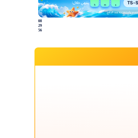
08
29
56