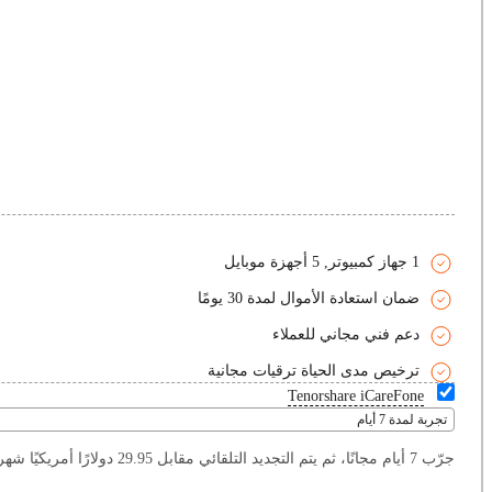
1 جهاز كمبيوتر, 5 أجهزة موبايل
ضمان استعادة الأموال لمدة 30 يومًا
دعم فني مجاني للعملاء
ترخيص مدى الحياة ترقيات مجانية
Tenorshare iCareFone
تجربة لمدة 7 أيام
جرّب 7 أيام مجانًا، ثم يتم التجديد التلقائي مقابل 29.95 دولارًا أمريكيًا شهريًا (خصم 50٪). يمكنك إلغاؤه في أي وقت.