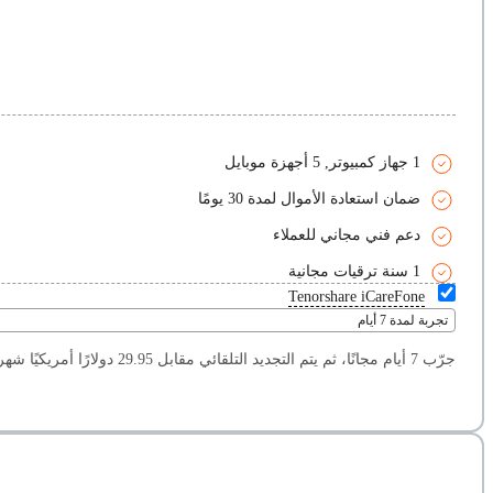
1 جهاز كمبيوتر, 5 أجهزة موبايل
ضمان استعادة الأموال لمدة 30 يومًا
دعم فني مجاني للعملاء
1 سنة ترقيات مجانية
Tenorshare iCareFone
تجربة لمدة 7 أيام
جرّب 7 أيام مجانًا، ثم يتم التجديد التلقائي مقابل 29.95 دولارًا أمريكيًا شهريًا (خصم 50٪). يمكنك إلغاؤه في أي وقت.