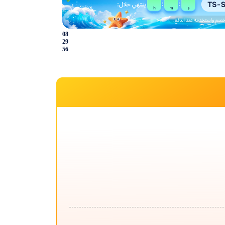
08
29
56