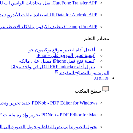
iCareFone Transfer APP
نقل محادثات الواتس اب للا
UltData for Android APP
استعادة بيانات الأندرويد ب
Cleanup Pro APP
تنظيف الايفون بالذكاء الاصطناعي
مصادر التعلم
أفضل أداة لتغيير موقع بوكيمون جو
كيفية تغيير الموقع على iPhone
كيفية فتح قفل iPhone مقفل على مالكه
تنزيل أداة FRP unlocker الكل في واحد مجانًا
المزيد من النصائح المفيدة
AI & PDF
سطح المكتب
PDNob - PDF Editor for Windows
جديد
تحرير وتحسين ملفات PDF باستخد
PDNob - PDF Editor for Mac
تحرير وإدارة ملفات PDF باستخدام الذكاء الاصطناعي على نظام macOS
تحويل الصورة إلى نص
التقاط وتحويل الصورة إلى ا