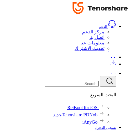
المراجعات
المراجعات
تحميل
الدعم
مركز الدعم
اتصل بنا
معلومات عنا
تحديث الاشتراك
البحث السريع
ReiBoot for iOS
Tenorshare PDNob
جديد
iAnyGo
تسجيل الدخول