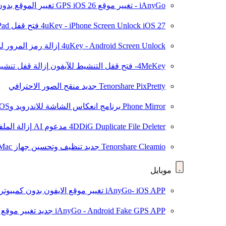
iAnyGo - تغيير موقع GPS
iOS 26
تغيير الموقع بدو
iOS 27
4uKey - iPhone Screen Unlock
فتح قفل iPhone/iPad بدون رمز المرور
4uKey - Android Screen Unlock
إزالة رمز المرور لشاشة roid
4MeKey- فتح قفل التنشيط للآيفون
إزالة قفل تنشيط oud
Tenorshare PixPretty
جديد
منقح الصور الاحترافي
Phone Mirror
برنامج انعكاس الشاشة للاندرويد وiOS
4DDiG Duplicate File Deleter
مدعوم AI
إزالة المل
Tenorshare Cleamio
جديد
تنظيف وتحسين جهاز Mac بنقرة واحدة
موبايل
iAnyGo- iOS APP
تغيير موقع الايفون بدون كمبيوتر
iAnyGo - Android Fake GPS APP
جديد
تغيير موقع 