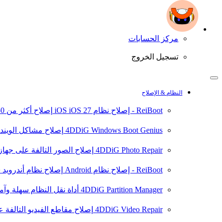
مركز الحسابات
تسجيل الخروج
النظام & الإصلاح
ReiBoot - إصلاح نظام iOS
iOS 27
إصلاح أكثر من 150 مشكلة في نظام iOS/iPadOS
4DDiG Windows Boot Genius
إصلاح مشاكل الويند
4DDiG Photo Repair
إصلاح الصور التالفة على جهاز ال
ReiBoot - إصلاح نظام Android
إصلاح نظام أندرويد سهلا
4DDiG Partition Manager
أداة نقل النظام سهلة وآم
4DDiG Video Repair
إصلاح مقاطع الفيديو التالفة على