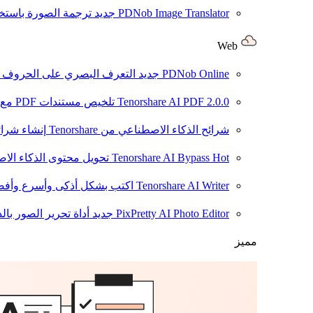
PDNob Image Translator
جديد
ترجمة الصورة باستخدام
Web
PDNob Online
جديد
التعرف البصري على الحروف وتحويل PDF مجانًا ع
2.0.0
Tenorshare AI PDF
تلخيص مستندات PDF مع AI
شرائح الذكاء الاصطناعي من Tenorshare
إنشاء شرائ
Hot
Tenorshare AI Bypass
تحويل محتوى الذكاء الا
Tenorshare AI Writer
اكتب بشكل أذكى وأسرع وأفضل
PixPretty AI Photo Editor
جديد
أداة تحرير الصور بال
مميز