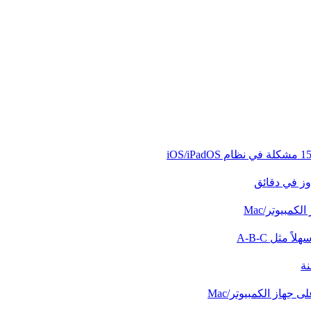
وز في دقائق
كمبيوتر/Mac
ً مثل A-B-C
نة
 جهاز الكمبيوتر/Mac