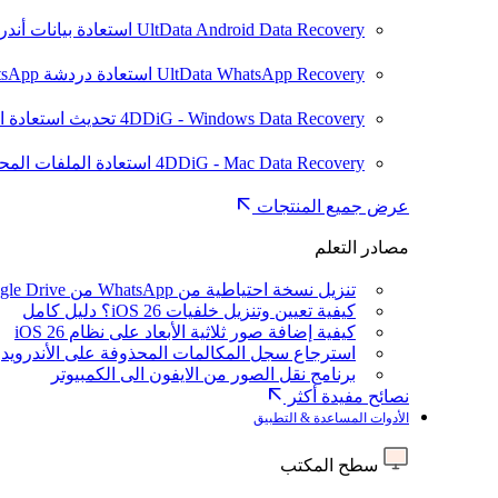
UltData Android Data Recovery
استعادة بيانات أند
UltData WhatsApp Recovery
استعادة دردشة WhatsApp على Android/iPhone
4DDiG - Windows Data Recovery
تحديث
استعادة ا
4DDiG - Mac Data Recovery
استعادة الملفات الم
عرض جميع المنتجات
مصادر التعلم
تنزيل نسخة احتياطية من WhatsApp من Google Drive
كيفية تعيين وتنزيل خلفيات iOS 26؟ دليل كامل
كيفية إضافة صور ثلاثية الأبعاد على نظام iOS 26
استرجاع سجل المكالمات المحذوفة على الأندرويد
برنامج نقل الصور من الايفون الى الكمبيوتر
نصائح مفيدة أكثر
الأدوات المساعدة & التطبيق
سطح المكتب