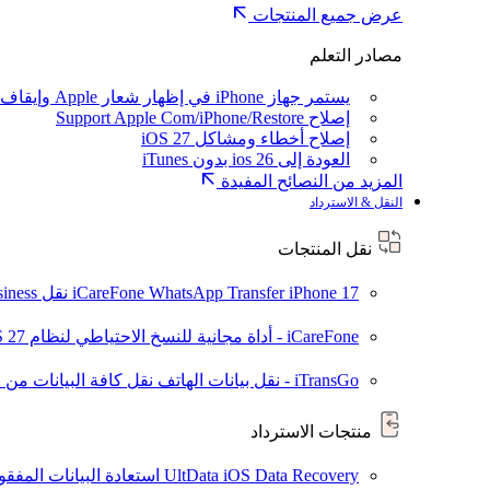
عرض جميع المنتجات
مصادر التعلم
يستمر جهاز iPhone في إظهار شعار Apple وإيقاف تشغيله
إصلاح Support Apple Com/iPhone/Restore
إصلاح أخطاء ومشاكل iOS 27
العودة إلى ios 26 بدون iTunes
المزيد من النصائح المفيدة
النقل & الاسترداد
نقل المنتجات
iPhone 17
iCareFone WhatsApp Transfer
نقل WhatsApp / WhatsApp Business بين Android و iPhone
iCareFone - أداة مجانية للنسخ الاحتياطي لنظام iOS
S 27
iTransGo - نقل بيانات الهاتف
نقل كافة البيانات من ال
منتجات الاسترداد
UltData iOS Data Recovery
استعادة البيانات المفقودة من ad