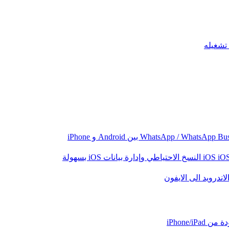
iO
النسخ الاحتياطي وإدارة بيانات iOS بسهولة
اندرويد الى الايفون
iPhone/iP