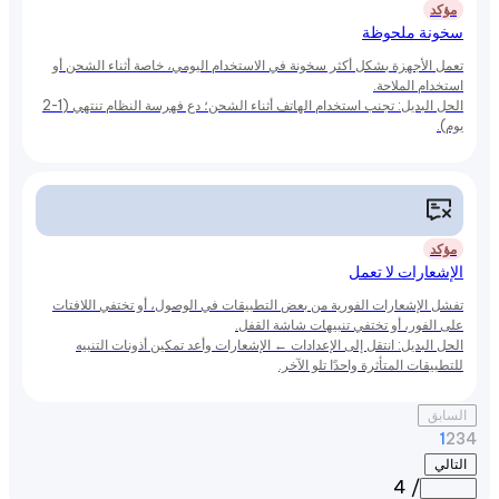
مؤكد
سخونة ملحوظة
تعمل الأجهزة بشكل أكثر سخونة في الاستخدام اليومي، خاصة أثناء الشحن أو
استخدام الملاحة.
الحل البديل: تجنب استخدام الهاتف أثناء الشحن؛ دع فهرسة النظام تنتهي (1-2
يوم).
مؤكد
الإشعارات لا تعمل
تفشل الإشعارات الفورية من بعض التطبيقات في الوصول، أو تختفي اللافتات
على الفور، أو تختفي تنبيهات شاشة القفل.
الحل البديل: انتقل إلى الإعدادات ← الإشعارات وأعد تمكين أذونات التنبيه
للتطبيقات المتأثرة واحدًا تلو الآخر.
السابق
1
2
3
4
التالي
/ 4