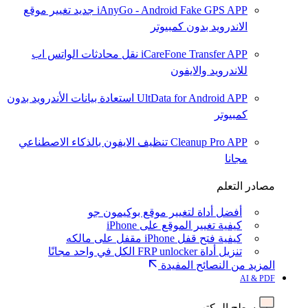
iAnyGo - Android Fake GPS APP
جديد
تغيير موقع
الاندرويد بدون كمبيوتر
iCareFone Transfer APP
نقل محادثات الواتس اب
للاندرويد والايفون
UltData for Android APP
استعادة بيانات الأندرويد بدون
كمبيوتر
Cleanup Pro APP
تنظيف الايفون بالذكاء الاصطناعي
مجانا
مصادر التعلم
أفضل أداة لتغيير موقع بوكيمون جو
كيفية تغيير الموقع على iPhone
كيفية فتح قفل iPhone مقفل على مالكه
تنزيل أداة FRP unlocker الكل في واحد مجانًا
المزيد من النصائح المفيدة
AI & PDF
سطح المكتب