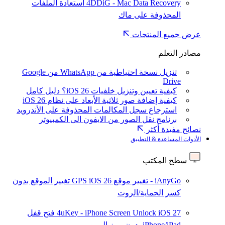
4DDiG - Mac Data Recovery
استعادة الملفات
المحذوفة على ماك
عرض جميع المنتجات
مصادر التعلم
تنزيل نسخة احتياطية من WhatsApp من Google
Drive
كيفية تعيين وتنزيل خلفيات iOS 26؟ دليل كامل
كيفية إضافة صور ثلاثية الأبعاد على نظام iOS 26
استرجاع سجل المكالمات المحذوفة على الأندرويد
برنامج نقل الصور من الايفون الى الكمبيوتر
نصائح مفيدة أكثر
الأدوات المساعدة & التطبيق
سطح المكتب
iAnyGo - تغيير موقع GPS
iOS 26
تغيير الموقع بدون
كسر الحماية/الروت
iOS 27
4uKey - iPhone Screen Unlock
فتح قفل
iPhone/iPad بدون رمز المرور