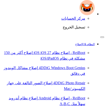
مركز الحسابات
تسجيل الخروج
النظام & الإصلاح
ReiBoot - إصلاح نظام iOS
iOS 27
إصلاح أكثر من 150
مشكلة في نظام iOS/iPadOS
4DDiG Windows Boot Genius
إصلاح مشاكل الويندوز
في دقائق
4DDiG Photo Repair
إصلاح الصور التالفة على جهاز
الكمبيوتر/Mac
ReiBoot - إصلاح نظام Android
إصلاح نظام أندرويد
سهلاً مثل A-B-C