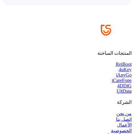
المنتجات الساخنة
ReiBoot
4uKey
iAnyGo
iCareFone
4DDiG
UltData
الشركة
من نحن
اتصل بنا
الأعمال
الخصوصية