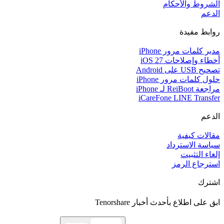
الشروط والأحكام
الدعم
روابط مفيدة
مدير كلمات مرور iPhone
أخطاء وإصلاحات iOS 27
تصحيح USB على Android
حلول كلمات مرور iPhone
مراجعة ReiBoot لـ iPhone
iCareFone LINE Transfer
الدعم
مقالات كيفية
سياسة الاسترداد
إلغاء التثبيت
استرجاع الرمز
اشترك
ابق على اطلاع بأحدث أخبار Tenorshare