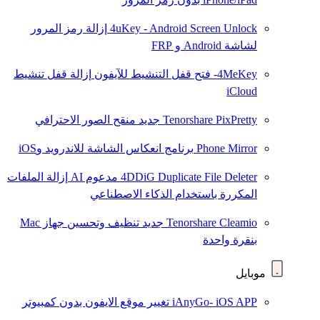
4uKey - Android Screen Unlock
إزالة رمز المرور
لشاشة Android و FRP
4MeKey- فتح قفل التنشيط للآيفون
إزالة قفل تنشيط
iCloud
Tenorshare PixPretty
جديد
منقح الصور الاحترافي
Phone Mirror
برنامج انعكاس الشاشة للاندرويد وiOS
4DDiG Duplicate File Deleter
مدعوم AI
إزالة الملفات
المكررة باستخدام الذكاء الاصطناعي
Tenorshare Cleamio
جديد
تنظيف وتحسين جهاز Mac
بنقرة واحدة
موبايل
iAnyGo- iOS APP
تغيير موقع الايفون بدون كمبيوتر