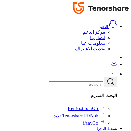
الدعم
مركز الدعم
اتصل بنا
معلومات عنا
تحديث الاشتراك
البحث السريع
ReiBoot for iOS
Tenorshare PDNob
جديد
iAnyGo
تسجيل الدخول