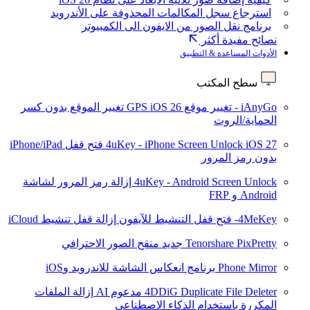
استرجاع سجل المكالمات المحذوفة على الأندرويد
برنامج نقل الصور من الايفون الى الكمبيوتر
نصائح مفيدة أكثر
الأدوات المساعدة & التطبيق
سطح المكتب
iAnyGo - تغيير موقع GPS
iOS 26
تغيير الموقع بدون كسر
الحماية/الروت
iOS 27
4uKey - iPhone Screen Unlock
فتح قفل iPhone/iPad
بدون رمز المرور
4uKey - Android Screen Unlock
إزالة رمز المرور لشاشة
Android و FRP
4MeKey- فتح قفل التنشيط للآيفون
إزالة قفل تنشيط iCloud
Tenorshare PixPretty
جديد
منقح الصور الاحترافي
Phone Mirror
برنامج انعكاس الشاشة للاندرويد وiOS
4DDiG Duplicate File Deleter
مدعوم AI
إزالة الملفات
المكررة باستخدام الذكاء الاصطناعي