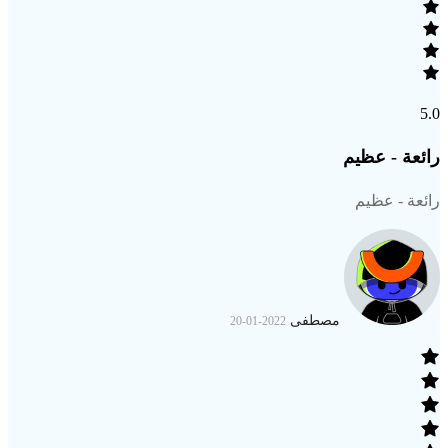
5.0
رائعة - عظيم
رائعة - عظيم
مصطفى
2022-01-20