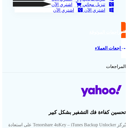
تنزيل مجاني
اشتري الآن
اشتري الآن
اشتري الآن
المراجعات الموثوقة
مراجعات العملاء
المراجعات
تحسين كفاءة فك التشفير بشكل كبير
يُركز Tenorshare 4uKey – iTunes Backup Unlocker على استعادة