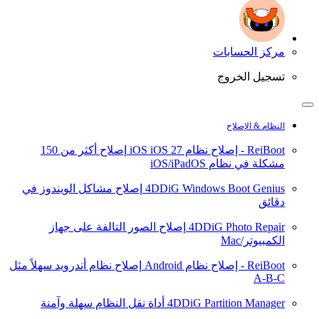
مركز الحسابات
تسجيل الخروج
النظام & الإصلاح
ReiBoot - إصلاح نظام iOS
iOS 27
إصلاح أكثر من 150
مشكلة في نظام iOS/iPadOS
4DDiG Windows Boot Genius
إصلاح مشاكل الويندوز في
دقائق
4DDiG Photo Repair
إصلاح الصور التالفة على جهاز
الكمبيوتر/Mac
ReiBoot - إصلاح نظام Android
إصلاح نظام أندرويد سهلاً مثل
A-B-C
4DDiG Partition Manager
أداة نقل النظام سهلة وآمنة