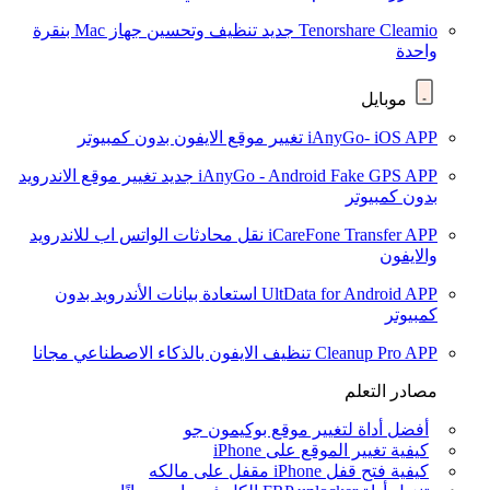
Tenorshare Cleamio
جديد
تنظيف وتحسين جهاز Mac بنقرة
واحدة
موبايل
iAnyGo- iOS APP
تغيير موقع الايفون بدون كمبيوتر
iAnyGo - Android Fake GPS APP
جديد
تغيير موقع الاندرويد
بدون كمبيوتر
iCareFone Transfer APP
نقل محادثات الواتس اب للاندرويد
والايفون
UltData for Android APP
استعادة بيانات الأندرويد بدون
كمبيوتر
Cleanup Pro APP
تنظيف الايفون بالذكاء الاصطناعي مجانا
مصادر التعلم
أفضل أداة لتغيير موقع بوكيمون جو
كيفية تغيير الموقع على iPhone
كيفية فتح قفل iPhone مقفل على مالكه