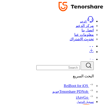
الدليل
الدليل
تحميل
اشتري الآن
تحميل
اشتري
الآن
الدعم
مركز الدعم
اتصل بنا
معلومات عنا
تحديث الاشتراك
البحث السريع
ReiBoot for iOS
Tenorshare PDNob
جديد
iAnyGo
تسجيل الدخول