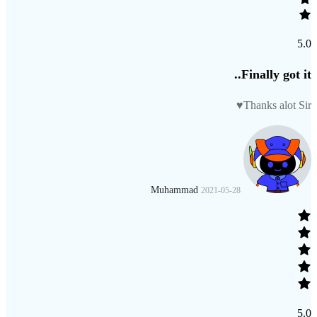
5.0
Finally got it..
Thanks alot Sir♥️
Muhammad
2021-05-28
5.0