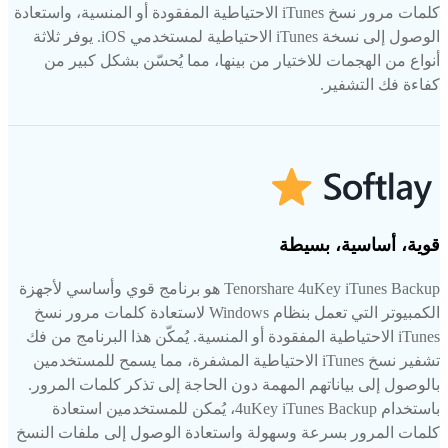
كلمات مرور نسخ iTunes الاحتياطية المفقودة أو المنسية، واستعادة
الوصول إلى نسخة iTunes الاحتياطية لمستخدمي iOS. يوفر ثلاثة
أنواع من الهجمات للاختيار من بينها، مما يُحسّن بشكل كبير من
كفاءة فك التشفير.
قوية، أساسية، بسيطة
Tenorshare 4uKey iTunes Backup هو برنامج قوي وأساسي لأجهزة
الكمبيوتر التي تعمل بنظام Windows لاستعادة كلمات مرور نسخ
iTunes الاحتياطية المفقودة أو المنسية. يُمكّن هذا البرنامج من فك
تشفير نسخ iTunes الاحتياطية المشفرة، مما يسمح للمستخدمين
بالوصول إلى بياناتهم المهمة دون الحاجة إلى تذكر كلمات المرور.
باستخدام 4uKey iTunes Backup، يُمكن للمستخدمين استعادة
كلمات المرور بسرعة وسهولة واستعادة الوصول إلى ملفات النسخ