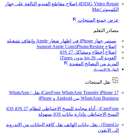
4DDiG Video Repair
إصلاح مقاطع الفيديو التالفة على جهاز
الكمبيوتر/Mac
عرض جميع المنتجات
مصادر التعلم
يستمر جهاز iPhone في إظهار شعار Apple وإيقاف تشغيله
إصلاح Support Apple Com/iPhone/Restore
إصلاح أخطاء ومشاكل iOS 27
العودة إلى ios 26 بدون iTunes
المزيد من النصائح المفيدة
النقل & الاسترداد
نقل المنتجات
iPhone 17
iCareFone WhatsApp Transfer
نقل WhatsApp /
WhatsApp Business بين Android و iPhone
iCareFone - أداة مجانية للنسخ الاحتياطي لنظام iOS
iOS 27
النسخ الاحتياطي وإدارة بيانات iOS بسهولة
iTransGo - نقل بيانات الهاتف
نقل كافة البيانات من الاندرويد
الى الايفون