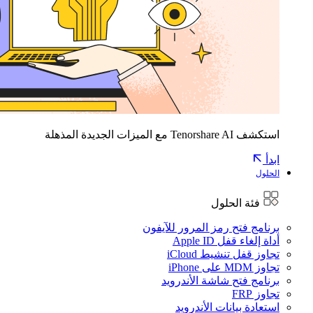
استكشف Tenorshare AI مع الميزات الجديدة المذهلة
ابدأ
الحلول
فئة الحلول
برنامج فتح رمز المرور للآيفون
أداة إلغاء قفل Apple ID
تجاوز قفل تنشيط iCloud
تجاوز MDM على iPhone
برنامج فتح شاشة الأندرويد
تجاوز FRP
استعادة بيانات الأندرويد