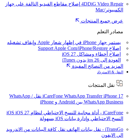
4DDiG Video Repair
إصلاح مقاطع الفيديو التالفة على جهاز
الكمبيوتر/Mac
عرض جميع المنتجات
مصادر التعلم
يستمر جهاز iPhone في إظهار شعار Apple وإيقاف تشغيله
إصلاح Support Apple Com/iPhone/Restore
إصلاح أخطاء ومشاكل iOS 27
العودة إلى ios 26 بدون iTunes
المزيد من النصائح المفيدة
النقل & الاسترداد
نقل المنتجات
iPhone 17
iCareFone WhatsApp Transfer
نقل WhatsApp /
WhatsApp Business بين Android و iPhone
iCareFone - أداة مجانية للنسخ الاحتياطي لنظام iOS
iOS 27
النسخ الاحتياطي وإدارة بيانات iOS بسهولة
iTransGo - نقل بيانات الهاتف
نقل كافة البيانات من الاندرويد
الى الايفون