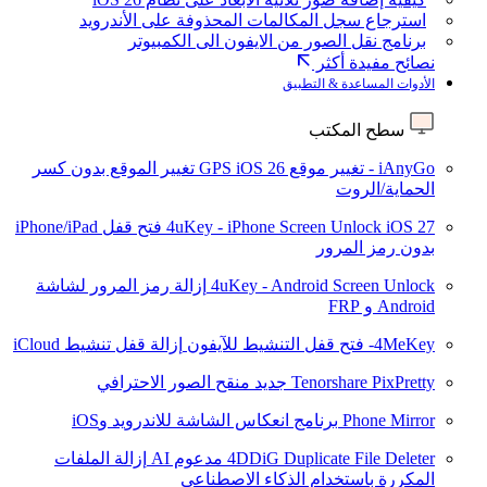
استرجاع سجل المكالمات المحذوفة على الأندرويد
برنامج نقل الصور من الايفون الى الكمبيوتر
نصائح مفيدة أكثر
الأدوات المساعدة & التطبيق
سطح المكتب
iAnyGo - تغيير موقع GPS
iOS 26
تغيير الموقع بدون كسر
الحماية/الروت
iOS 27
4uKey - iPhone Screen Unlock
فتح قفل iPhone/iPad
بدون رمز المرور
4uKey - Android Screen Unlock
إزالة رمز المرور لشاشة
Android و FRP
4MeKey- فتح قفل التنشيط للآيفون
إزالة قفل تنشيط iCloud
Tenorshare PixPretty
جديد
منقح الصور الاحترافي
Phone Mirror
برنامج انعكاس الشاشة للاندرويد وiOS
4DDiG Duplicate File Deleter
مدعوم AI
إزالة الملفات
المكررة باستخدام الذكاء الاصطناعي