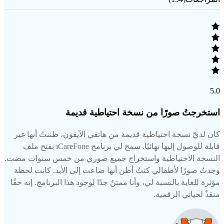
5.0
استخرجتُ صورًا من نسخة احتياطية قديمة
كان لديّ نسخة احتياطية قديمة من هاتفي الآيفون، ظننتُ أنها غير
قابلة للوصول إليها نهائيًا. سمح لي برنامج iCareFone بفتح ملف
النسخة الاحتياطية واستخراج جميع صوري من خمس سنوات مضت.
وجدتُ صورًا لأطفالي كنتُ أظن أنها ضاعت إلى الأبد. كانت لحظة
مؤثرة للغاية بالنسبة لي، وأنا ممتنٌ جدًا لوجود هذا البرنامج. إنه حقًا
منقذٌ لحياتي الرقمية.