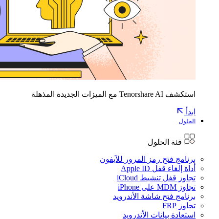
استكشف Tenorshare AI مع الميزات الجديدة المذهلة
ابدأ
الحلول
فئة الحلول
برنامج فتح رمز المرور للآيفون
أداة إلغاء قفل Apple ID
تجاوز قفل تنشيط iCloud
تجاوز MDM على iPhone
برنامج فتح شاشة الأندرويد
تجاوز FRP
استعادة بيانات الأندرويد