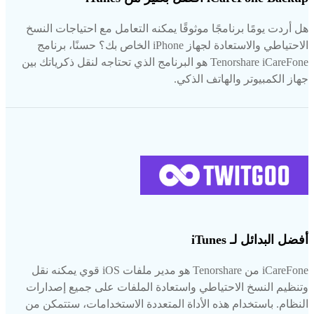
هل أردت يومًا برنامجًا موثوقًا يمكنه التعامل مع احتياجات النسخ
الاحتياطي والاستعادة لجهاز iPhone الخاص بك؟ حسنًا، برنامج
Tenorshare iCareFone هو البرنامج الذي تحتاجه لنقل ذكرياتك بين
جهاز الكمبيوتر والهاتف الذكي.
أفضل البدائل لـ iTunes
iCareFone من Tenorshare هو مدير ملفات iOS قوي يمكنه نقل
وتنظيم النسخ الاحتياطي واستعادة الملفات على جميع إصدارات
النظام. باستخدام هذه الأداة المتعددة الاستخدامات، ستتمكن من