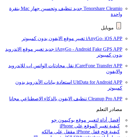
Tenorshare Cleamio
جديد
تنظيف وتحسين جهاز Mac بنقرة
واحدة
موبايل
iAnyGo- iOS APP
تغيير موقع الايفون بدون كمبيوتر
iAnyGo - Android Fake GPS APP
جديد
تغيير موقع الاندرويد
بدون كمبيوتر
iCareFone Transfer APP
نقل محادثات الواتس اب للاندرويد
والايفون
UltData for Android APP
استعادة بيانات الأندرويد بدون
كمبيوتر
Cleanup Pro APP
تنظيف الايفون بالذكاء الاصطناعي مجانا
مصادر التعلم
أفضل أداة لتغيير موقع بوكيمون جو
كيفية تغيير الموقع على iPhone
كيفية فتح قفل iPhone مقفل على مالكه