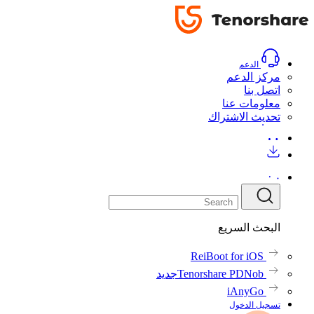
دليل
دليل
تحميل
اشتري الآن
تحميل
اشتري الآن
الدعم
مركز الدعم
اتصل بنا
معلومات عنا
تحديث الاشتراك
البحث السريع
ReiBoot for iOS
Tenorshare PDNob
جديد
iAnyGo
تسجيل الدخول