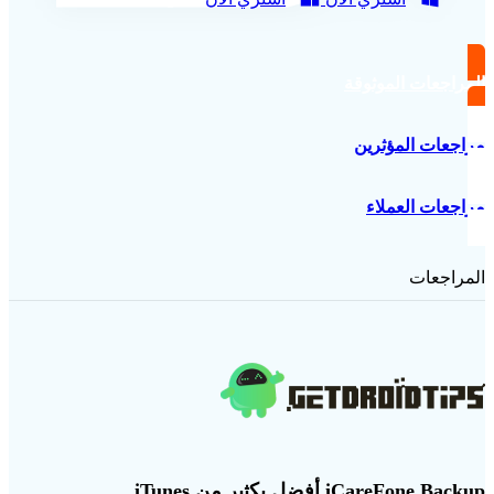
المراجعات الموثوقة
مراجعات المؤثرين
مراجعات العملاء
المراجعات
iCareFone Backup أفضل بكثير من iTunes