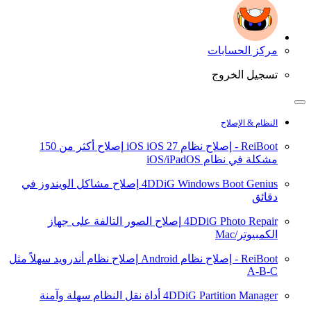
مركز الحسابات
تسجيل الخروج
النظام & الإصلاح
ReiBoot - إصلاح نظام iOS
iOS 27
إصلاح أكثر من 150
مشكلة في نظام iOS/iPadOS
4DDiG Windows Boot Genius
إصلاح مشاكل الويندوز في
دقائق
4DDiG Photo Repair
إصلاح الصور التالفة على جهاز
الكمبيوتر/Mac
ReiBoot - إصلاح نظام Android
إصلاح نظام أندرويد سهلاً مثل
A-B-C
4DDiG Partition Manager
أداة نقل النظام سهلة وآمنة