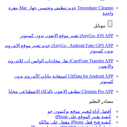
Tenorshare Cleamio
جديد
تنظيف وتحسين جهاز Mac بنقرة
واحدة
موبايل
iAnyGo- iOS APP
تغيير موقع الايفون بدون كمبيوتر
iAnyGo - Android Fake GPS APP
جديد
تغيير موقع الاندرويد
بدون كمبيوتر
iCareFone Transfer APP
نقل محادثات الواتس اب للاندرويد
والايفون
UltData for Android APP
استعادة بيانات الأندرويد بدون
كمبيوتر
Cleanup Pro APP
تنظيف الايفون بالذكاء الاصطناعي مجانا
مصادر التعلم
أفضل أداة لتغيير موقع بوكيمون جو
كيفية تغيير الموقع على iPhone
كيفية فتح قفل iPhone مقفل على مالكه