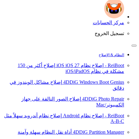
مركز الحسابات
تسجيل الخروج
النظام & الإصلاح
ReiBoot - إصلاح نظام iOS
iOS 27
إصلاح أكثر من 150
مشكلة في نظام iOS/iPadOS
4DDiG Windows Boot Genius
إصلاح مشاكل الويندوز في
دقائق
4DDiG Photo Repair
إصلاح الصور التالفة على جهاز
الكمبيوتر/Mac
ReiBoot - إصلاح نظام Android
إصلاح نظام أندرويد سهلاً مثل
A-B-C
4DDiG Partition Manager
أداة نقل النظام سهلة وآمنة