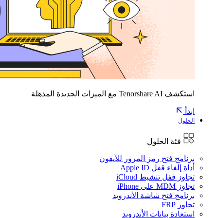
استكشف Tenorshare AI مع الميزات الجديدة المذهلة
ابدأ
الحلول
فئة الحلول
برنامج فتح رمز المرور للآيفون
أداة إلغاء قفل Apple ID
تجاوز قفل تنشيط iCloud
تجاوز MDM على iPhone
برنامج فتح شاشة الأندرويد
تجاوز FRP
استعادة بيانات الأندرويد