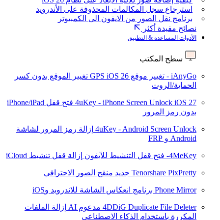
استرجاع سجل المكالمات المحذوفة على الأندرويد
برنامج نقل الصور من الايفون الى الكمبيوتر
نصائح مفيدة أكثر
الأدوات المساعدة & التطبيق
سطح المكتب
iAnyGo - تغيير موقع GPS
iOS 26
تغيير الموقع بدون كسر
الحماية/الروت
iOS 27
4uKey - iPhone Screen Unlock
فتح قفل iPhone/iPad
بدون رمز المرور
4uKey - Android Screen Unlock
إزالة رمز المرور لشاشة
Android و FRP
4MeKey- فتح قفل التنشيط للآيفون
إزالة قفل تنشيط iCloud
Tenorshare PixPretty
جديد
منقح الصور الاحترافي
Phone Mirror
برنامج انعكاس الشاشة للاندرويد وiOS
4DDiG Duplicate File Deleter
مدعوم AI
إزالة الملفات
المكررة باستخدام الذكاء الاصطناعي