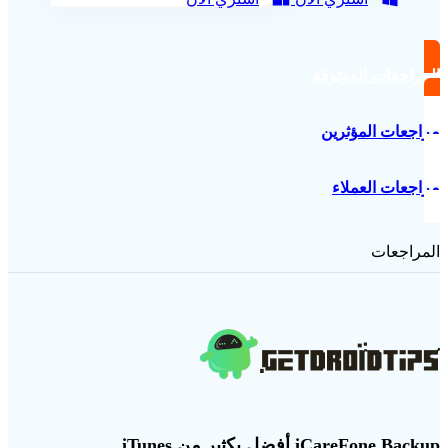
المراجعات الموثوقة
مراجعات المؤثرين
مراجعات العملاء
المراجعات
iCareFone Backup أفضل بكثير من iTunes