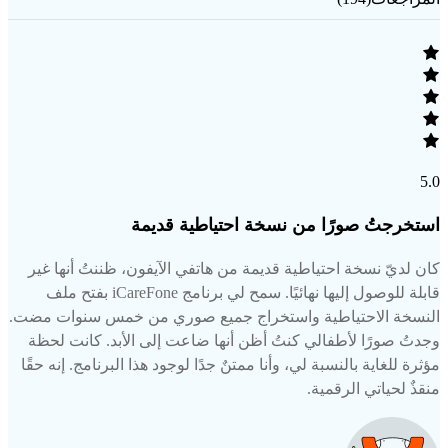
5.0
استخرجتُ صورًا من نسخة احتياطية قديمة
كان لديّ نسخة احتياطية قديمة من هاتفي الآيفون، ظننتُ أنها غير
قابلة للوصول إليها نهائيًا. سمح لي برنامج iCareFone بفتح ملف
النسخة الاحتياطية واستخراج جميع صوري من خمس سنوات مضت.
وجدتُ صورًا لأطفالي كنتُ أظن أنها ضاعت إلى الأبد. كانت لحظة
مؤثرة للغاية بالنسبة لي، وأنا ممتنٌ جدًا لوجود هذا البرنامج. إنه حقًا
منقذٌ لحياتي الرقمية.