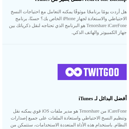
هل أردت يومًا برنامجًا موثوقًا يمكنه التعامل مع احتياجات النسخ
الاحتياطي والاستعادة لجهاز iPhone الخاص بك؟ حسنًا، برنامج
Tenorshare iCareFone هو البرنامج الذي تحتاجه لنقل ذكرياتك بين
جهاز الكمبيوتر والهاتف الذكي.
أفضل البدائل لـ iTunes
iCareFone من Tenorshare هو مدير ملفات iOS قوي يمكنه نقل
وتنظيم النسخ الاحتياطي واستعادة الملفات على جميع إصدارات
النظام. باستخدام هذه الأداة المتعددة الاستخدامات، ستتمكن من