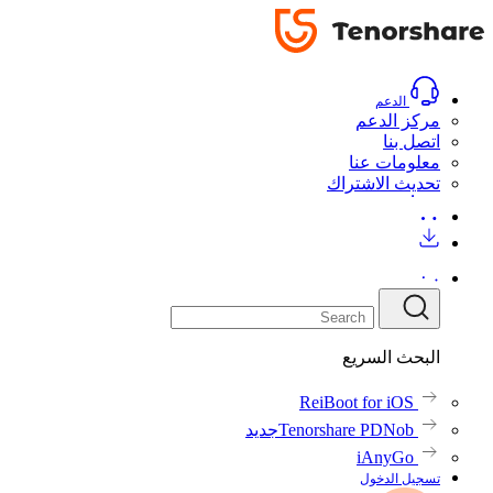
دليل
دليل
تحميل
اشتري الآن
تحميل
اشتري الآن
الدعم
مركز الدعم
اتصل بنا
معلومات عنا
تحديث الاشتراك
البحث السريع
ReiBoot for iOS
Tenorshare PDNob
جديد
iAnyGo
تسجيل الدخول