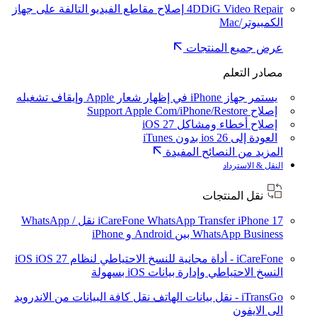
4DDiG Video Repair
إصلاح مقاطع الفيديو التالفة على جهاز
الكمبيوتر/Mac
عرض جميع المنتجات
مصادر التعلم
يستمر جهاز iPhone في إظهار شعار Apple وإيقاف تشغيله
إصلاح Support Apple Com/iPhone/Restore
إصلاح أخطاء ومشاكل iOS 27
العودة إلى ios 26 بدون iTunes
المزيد من النصائح المفيدة
النقل & الاسترداد
نقل المنتجات
iPhone 17
iCareFone WhatsApp Transfer
نقل WhatsApp /
WhatsApp Business بين Android و iPhone
iCareFone - أداة مجانية للنسخ الاحتياطي لنظام iOS
iOS 27
النسخ الاحتياطي وإدارة بيانات iOS بسهولة
iTransGo - نقل بيانات الهاتف
نقل كافة البيانات من الاندرويد
الى الايفون