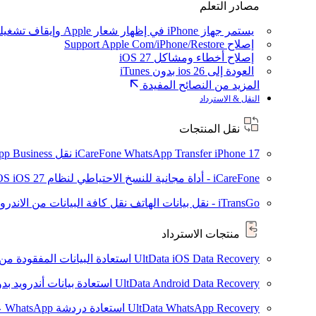
مصادر التعلم
يستمر جهاز iPhone في إظهار شعار Apple وإيقاف تشغيله
إصلاح Support Apple Com/iPhone/Restore
إصلاح أخطاء ومشاكل iOS 27
العودة إلى ios 26 بدون iTunes
المزيد من النصائح المفيدة
النقل & الاسترداد
نقل المنتجات
iPhone 17
iCareFone WhatsApp Transfer
نقل WhatsApp / WhatsApp Business بين Android و iPhone
iCareFone - أداة مجانية للنسخ الاحتياطي لنظام iOS
iOS 27
iTransGo - نقل بيانات الهاتف
نقل كافة البيانات من الاندروي
منتجات الاسترداد
UltData iOS Data Recovery
استعادة البيانات المفقودة من Phone/iPad
UltData Android Data Recovery
استعادة بيانات أندرويد ب
UltData WhatsApp Recovery
استعادة دردشة WhatsApp على Android/iPhone