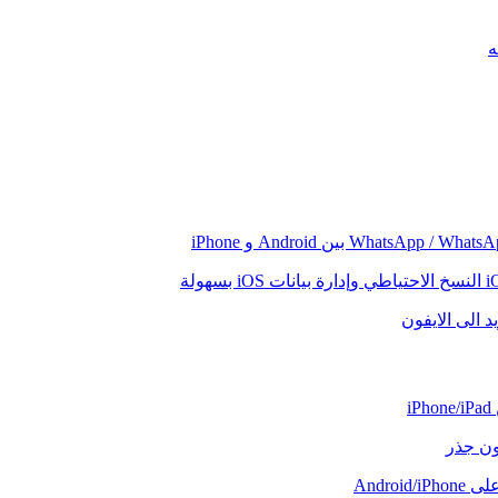
النسخ الاحتياطي وإدارة بيانات iOS بسهولة
د الى الايفون
i
دون جذر