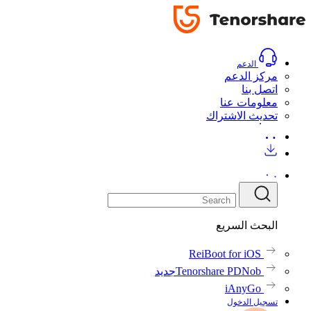
دليل
دليل
تحميل
شراء الآن
الدعم
مركز الدعم
اتصل بنا
معلومات عنا
تحديث الاشتراك
البحث السريع
ReiBoot for iOS
Tenorshare PDNob
جديد
iAnyGo
تسجيل الدخول