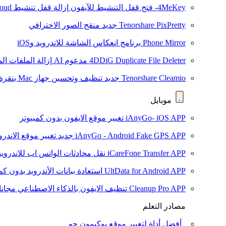
4MeKey- فتح قفل التنشيط للآيفون
إزالة قفل تنشيط iCloud
Tenorshare PixPretty
جديد
منقح الصور الاحترافي
Phone Mirror
برنامج انعكاس الشاشة للاندرويد وiOS
4DDiG Duplicate File Deleter
مدعوم AI
إزالة الملفات ا
Tenorshare Cleamio
جديد
تنظيف وتحسين جهاز Mac بنقرة واحدة
موبايل
iAnyGo- iOS APP
تغيير موقع الايفون بدون كمبيوتر
iAnyGo - Android Fake GPS APP
جديد
تغيير موقع الاندرو
iCareFone Transfer APP
نقل محادثات الواتس اب للاندرويد
UltData for Android APP
استعادة بيانات الأندرويد بدون كم
Cleanup Pro APP
تنظيف الايفون بالذكاء الاصطناعي مجانا
مصادر التعلم
أفضل أداة لتغيير موقع بوكيمون جو