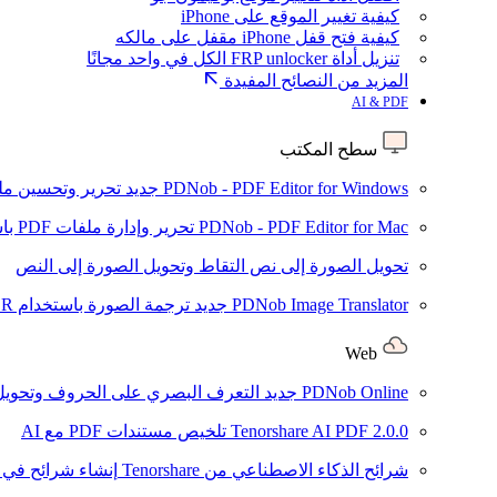
كيفية تغيير الموقع على iPhone
كيفية فتح قفل iPhone مقفل على مالكه
تنزيل أداة FRP unlocker الكل في واحد مجانًا
المزيد من النصائح المفيدة
AI & PDF
سطح المكتب
PDNob - PDF Editor for Windows
جديد
تحرير وتحسين ملفات PDF باستخدام الذكاء الاصطنا
PDNob - PDF Editor for Mac
تحرير وإدارة ملفات PDF باستخدام الذكاء الاصطناعي على نظام macOS
تحويل الصورة إلى نص
التقاط وتحويل الصورة إلى النص
PDNob Image Translator
جديد
ترجمة الصورة باستخدام OCR
Web
PDNob Online
جديد
التعرف البصري على الحروف وتحويل PDF مجانًا عبر الإنتر
2.0.0
Tenorshare AI PDF
تلخيص مستندات PDF مع AI
شرائح الذكاء الاصطناعي من Tenorshare
إنشاء شرائح في ث