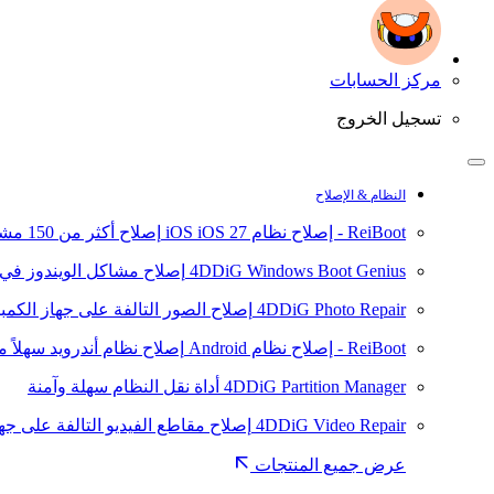
مركز الحسابات
تسجيل الخروج
النظام & الإصلاح
ReiBoot - إصلاح نظام iOS
iOS 27
إصلاح أكثر من 150 مشكلة في نظام iOS/iPadOS
4DDiG Windows Boot Genius
إصلاح مشاكل الويندوز في 
4DDiG Photo Repair
إصلاح الصور التالفة على جهاز الكمبيوتر
ReiBoot - إصلاح نظام Android
إصلاح نظام أندرويد سهلاً مثل C
4DDiG Partition Manager
أداة نقل النظام سهلة وآمنة
4DDiG Video Repair
إصلاح مقاطع الفيديو التالفة على جهاز 
عرض جميع المنتجات