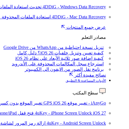
4DDiG - Windows Data Recovery
تحديث
استعادة الملفات
4DDiG - Mac Data Recovery
استعادة الملفات المحذوفة 
عرض جميع المنتجات
مصادر التعلم
تنزيل نسخة احتياطية من WhatsApp من Google Drive
كيفية تعيين وتنزيل خلفيات iOS 26؟ دليل كامل
كيفية إضافة صور ثلاثية الأبعاد على نظام iOS 26
استرجاع سجل المكالمات المحذوفة على الأندرويد
برنامج نقل الصور من الايفون الى الكمبيوتر
نصائح مفيدة أكثر
الأدوات المساعدة & التطبيق
سطح المكتب
iAnyGo - تغيير موقع GPS
iOS 26
تغيير الموقع بدون كسر 
iOS 27
4uKey - iPhone Screen Unlock
فتح قفل iPhone/iPad بدون رمز المرور
4uKey - Android Screen Unlock
إزالة رمز المرور لشاشة Android و FRP