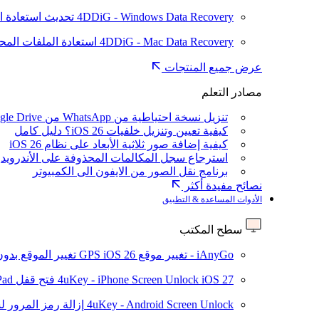
4DDiG - Windows Data Recovery
تحديث
استعادة ا
4DDiG - Mac Data Recovery
استعادة الملفات الم
عرض جميع المنتجات
مصادر التعلم
تنزيل نسخة احتياطية من WhatsApp من Google Drive
كيفية تعيين وتنزيل خلفيات iOS 26؟ دليل كامل
كيفية إضافة صور ثلاثية الأبعاد على نظام iOS 26
استرجاع سجل المكالمات المحذوفة على الأندرويد
برنامج نقل الصور من الايفون الى الكمبيوتر
نصائح مفيدة أكثر
الأدوات المساعدة & التطبيق
سطح المكتب
iAnyGo - تغيير موقع GPS
iOS 26
تغيير الموقع بدو
iOS 27
4uKey - iPhone Screen Unlock
فتح قفل iPhone/iPad بدون رمز المرور
4uKey - Android Screen Unlock
إزالة رمز المرور لشاشة roid