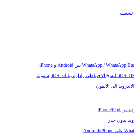
iO
النسخ الاحتياطي وإدارة بيانات iOS بسهولة
اندرويد الى الايفون
iPhone/iP
رويد بدون جذر