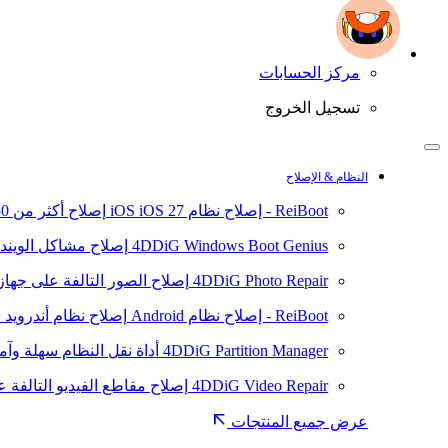
مركز الحسابات
تسجيل الخروج
النظام & الإصلاح
ReiBoot - إصلاح نظام iOS
iOS 27
إصلاح أكثر من 150 مشكلة في نظام iOS/iPadOS
4DDiG Windows Boot Genius
إصلاح مشاكل الويند
4DDiG Photo Repair
إصلاح الصور التالفة على جهاز ال
ReiBoot - إصلاح نظام Android
إصلاح نظام أندرويد سهلا
4DDiG Partition Manager
أداة نقل النظام سهلة وآم
4DDiG Video Repair
إصلاح مقاطع الفيديو التالفة على
عرض جميع المنتجات