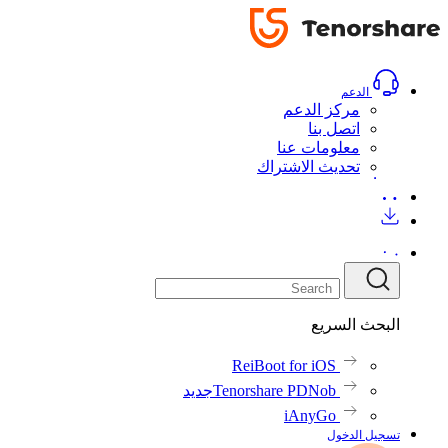
الدعم
مركز الدعم
اتصل بنا
معلومات عنا
تحديث الاشتراك
البحث السريع
ReiBoot for iOS
Tenorshare PDNob
جديد
iAnyGo
تسجيل الدخول