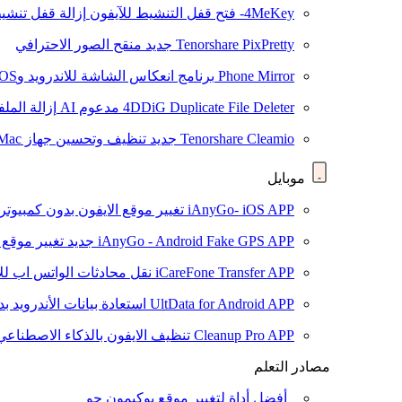
4MeKey- فتح قفل التنشيط للآيفون
إزالة قفل تنشيط oud
Tenorshare PixPretty
جديد
منقح الصور الاحترافي
Phone Mirror
برنامج انعكاس الشاشة للاندرويد وiOS
4DDiG Duplicate File Deleter
مدعوم AI
إزالة المل
Tenorshare Cleamio
جديد
تنظيف وتحسين جهاز Mac بنقرة واحدة
موبايل
iAnyGo- iOS APP
تغيير موقع الايفون بدون كمبيوتر
iAnyGo - Android Fake GPS APP
جديد
تغيير موقع 
iCareFone Transfer APP
نقل محادثات الواتس اب للا
UltData for Android APP
استعادة بيانات الأندرويد ب
Cleanup Pro APP
تنظيف الايفون بالذكاء الاصطناعي
مصادر التعلم
أفضل أداة لتغيير موقع بوكيمون جو