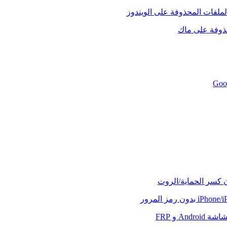
لملفات المحذوفة على الويندوز
حذوفة على ماك
ن كسر الحماية/الروت
And و FRP