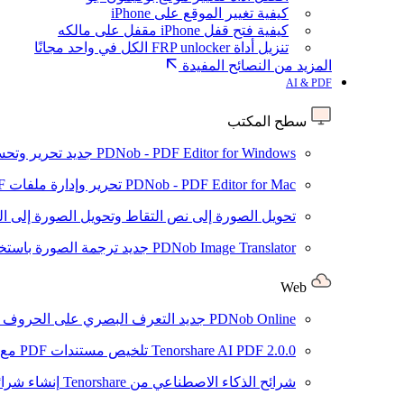
كيفية تغيير الموقع على iPhone
كيفية فتح قفل iPhone مقفل على مالكه
تنزيل أداة FRP unlocker الكل في واحد مجانًا
المزيد من النصائح المفيدة
AI & PDF
سطح المكتب
PDNob - PDF Editor for Windows
جديد
تحرير وتحسين ملفات PDF باستخد
PDNob - PDF Editor for Mac
تحرير وإدارة ملفات PDF باستخدام الذكاء الاصطناعي على نظام macOS
تحويل الصورة إلى نص
التقاط وتحويل الصورة إلى ا
PDNob Image Translator
جديد
ترجمة الصورة باستخدام
Web
PDNob Online
جديد
التعرف البصري على الحروف وتحويل PDF مجانًا ع
2.0.0
Tenorshare AI PDF
تلخيص مستندات PDF مع AI
شرائح الذكاء الاصطناعي من Tenorshare
إنشاء شرائ