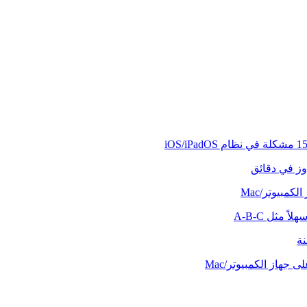
وز في دقائق
كمبيوتر/Mac
ً مثل A-B-C
نة
 جهاز الكمبيوتر/Mac