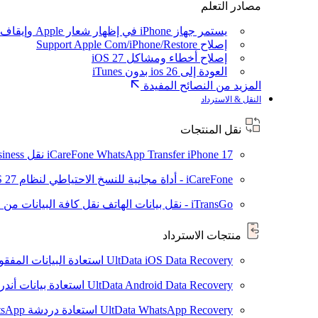
مصادر التعلم
يستمر جهاز iPhone في إظهار شعار Apple وإيقاف تشغيله
إصلاح Support Apple Com/iPhone/Restore
إصلاح أخطاء ومشاكل iOS 27
العودة إلى ios 26 بدون iTunes
المزيد من النصائح المفيدة
النقل & الاسترداد
نقل المنتجات
iPhone 17
iCareFone WhatsApp Transfer
نقل WhatsApp / WhatsApp Business بين Android و iPhone
iCareFone - أداة مجانية للنسخ الاحتياطي لنظام iOS
S 27
iTransGo - نقل بيانات الهاتف
نقل كافة البيانات من ال
منتجات الاسترداد
UltData iOS Data Recovery
استعادة البيانات المفقودة من ad
UltData Android Data Recovery
استعادة بيانات أند
UltData WhatsApp Recovery
استعادة دردشة WhatsApp على Android/iPhone