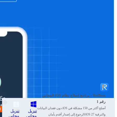
ReiBoot - برنامج إصلاح نظام iOS المجاني
رقم 1
أصلح أكثر من 150 مشكلة في iOS دون فقدان البيانات
تنزيل
تنزيل
والترقية iOS 27/الرجوع إلى إصدار أقدم بأمان
مجاني
مجاني