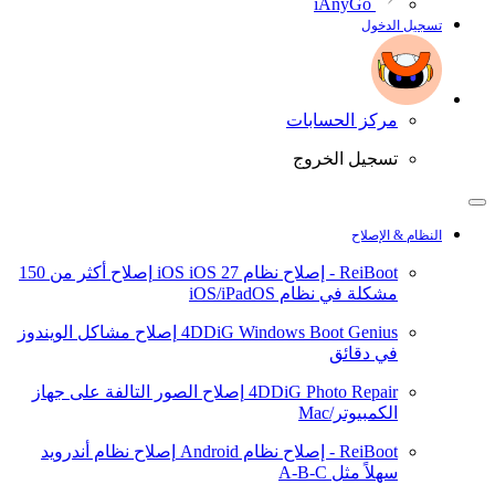
iAnyGo
تسجيل الدخول
مركز الحسابات
تسجيل الخروج
النظام & الإصلاح
ReiBoot - إصلاح نظام iOS
iOS 27
إصلاح أكثر من 150
مشكلة في نظام iOS/iPadOS
4DDiG Windows Boot Genius
إصلاح مشاكل الويندوز
في دقائق
4DDiG Photo Repair
إصلاح الصور التالفة على جهاز
الكمبيوتر/Mac
ReiBoot - إصلاح نظام Android
إصلاح نظام أندرويد
سهلاً مثل A-B-C