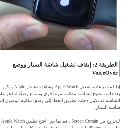
الطريقة 2: إيقاف تشغيل شاشة الستار ووضع
VoiceOver
إذا قمت بإعادة تشغيل Apple Watch وشاهدت شعار Apple ولكن
بعد ذلك ، تصبح الشاشة مظلمة مرة أخرى وتسمع وصفًا لما هو عل
الشاشة قد تكون دخلت بطريق الخطأ إلى وضع إمكانية الوصول إل
شاشة الستار.
للخروج من Screen Curtain ، قم بما يلي: افتح تطبيق Apple Watch
على جهاز iPhone الخاص بك وانقر فوق عام> إمكانية الوصول> نق