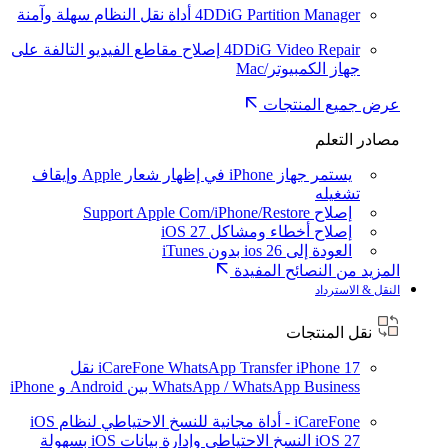
4DDiG Partition Manager
أداة نقل النظام سهلة وآمنة
4DDiG Video Repair
إصلاح مقاطع الفيديو التالفة على
جهاز الكمبيوتر/Mac
عرض جميع المنتجات
مصادر التعلم
يستمر جهاز iPhone في إظهار شعار Apple وإيقاف
تشغيله
إصلاح Support Apple Com/iPhone/Restore
إصلاح أخطاء ومشاكل iOS 27
العودة إلى ios 26 بدون iTunes
المزيد من النصائح المفيدة
النقل & الاسترداد
نقل المنتجات
iPhone 17
iCareFone WhatsApp Transfer
نقل
WhatsApp / WhatsApp Business بين Android و iPhone
iCareFone - أداة مجانية للنسخ الاحتياطي لنظام iOS
iOS 27
النسخ الاحتياطي وإدارة بيانات iOS بسهولة