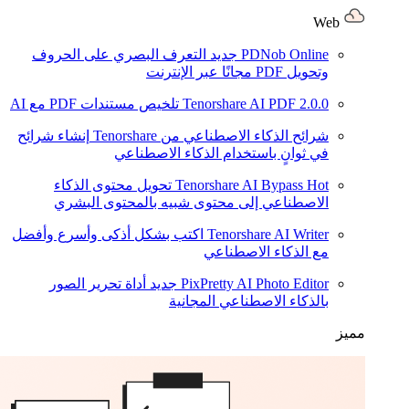
Web
PDNob Online
جديد
التعرف البصري على الحروف
وتحويل PDF مجانًا عبر الإنترنت
2.0.0
Tenorshare AI PDF
تلخيص مستندات PDF مع AI
شرائح الذكاء الاصطناعي من Tenorshare
إنشاء شرائح
في ثوانٍ باستخدام الذكاء الاصطناعي
Hot
Tenorshare AI Bypass
تحويل محتوى الذكاء
الاصطناعي إلى محتوى شبيه بالمحتوى البشري
Tenorshare AI Writer
اكتب بشكل أذكى وأسرع وأفضل
مع الذكاء الاصطناعي
PixPretty AI Photo Editor
جديد
أداة تحرير الصور
بالذكاء الاصطناعي المجانية
مميز