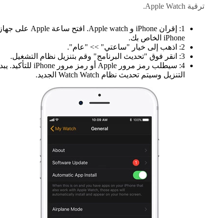
ترقية Apple Watch.
1: إقران iPhone و Apple watch. افتح ساعة Apple على جه
iPhone الخاص بك.
2: اذهب إلى خيار "ساعتي" >> "عام".
3: انقر فوق "تحديث البرنامج" وقم بتنزيل نظام التشغيل.
4: سيطلب رمز مرور Apple أو رمز مرور iPhone للتأكيد. ي
التنزيل وسيتم تحديث نظام Watch Watch الجديد.