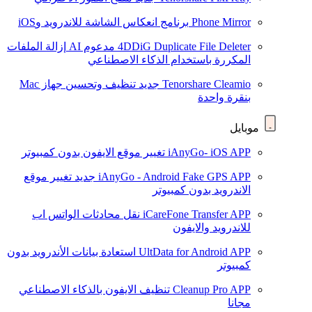
Phone Mirror
برنامج انعكاس الشاشة للاندرويد وiOS
4DDiG Duplicate File Deleter
مدعوم AI
إزالة الملفات
المكررة باستخدام الذكاء الاصطناعي
Tenorshare Cleamio
جديد
تنظيف وتحسين جهاز Mac
بنقرة واحدة
موبايل
iAnyGo- iOS APP
تغيير موقع الايفون بدون كمبيوتر
iAnyGo - Android Fake GPS APP
جديد
تغيير موقع
الاندرويد بدون كمبيوتر
iCareFone Transfer APP
نقل محادثات الواتس اب
للاندرويد والايفون
UltData for Android APP
استعادة بيانات الأندرويد بدون
كمبيوتر
Cleanup Pro APP
تنظيف الايفون بالذكاء الاصطناعي
مجانا