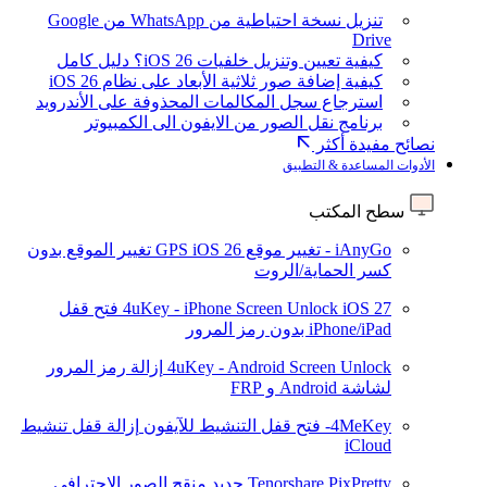
تنزيل نسخة احتياطية من WhatsApp من Google
Drive
كيفية تعيين وتنزيل خلفيات iOS 26؟ دليل كامل
كيفية إضافة صور ثلاثية الأبعاد على نظام iOS 26
استرجاع سجل المكالمات المحذوفة على الأندرويد
برنامج نقل الصور من الايفون الى الكمبيوتر
نصائح مفيدة أكثر
الأدوات المساعدة & التطبيق
سطح المكتب
iAnyGo - تغيير موقع GPS
iOS 26
تغيير الموقع بدون
كسر الحماية/الروت
iOS 27
4uKey - iPhone Screen Unlock
فتح قفل
iPhone/iPad بدون رمز المرور
4uKey - Android Screen Unlock
إزالة رمز المرور
لشاشة Android و FRP
4MeKey- فتح قفل التنشيط للآيفون
إزالة قفل تنشيط
iCloud
Tenorshare PixPretty
جديد
منقح الصور الاحترافي