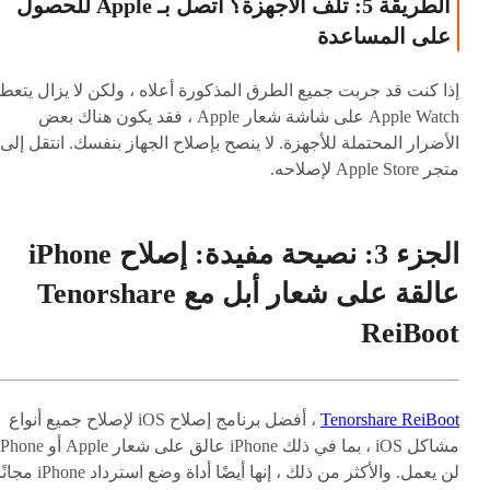
الطريقة 5: تلف الأجهزة؟ اتصل بـ Apple للحصول
على المساعدة
إذا كنت قد جربت جميع الطرق المذكورة أعلاه ، ولكن لا يزال يتعط
Apple Watch على شاشة شعار Apple ، فقد يكون هناك بعض
الأضرار المحتملة للأجهزة. لا ينصح بإصلاح الجهاز بنفسك. انتقل إلى
متجر Apple Store لإصلاحه.
الجزء 3: نصيحة مفيدة: إصلاح iPhone
عالقة على شعار أبل مع Tenorshare
ReiBoot
Tenorshare ReiBoot
، أفضل برنامج إصلاح iOS لإصلاح جميع أنواع
مشاكل iOS ، بما في ذلك iPhone عالق على شعار Apple أو e
لن يعمل. والأكثر من ذلك ، إنها أيضًا أداة وضع استرداد iPhone م