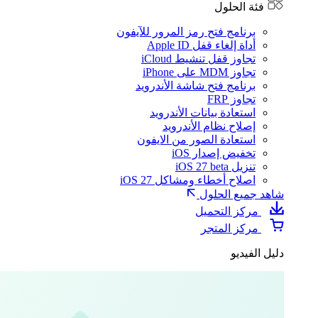
فئة الحلول
برنامج فتح رمز المرور للآيفون
أداة إلغاء قفل Apple ID
تجاوز قفل تنشيط iCloud
تجاوز MDM على iPhone
برنامج فتح شاشة الأندرويد
تجاوز FRP
استعادة بيانات الأندرويد
إصلاح نظام الأندرويد
استعادة الصور من الايفون
تخفيض إصدار iOS
تنزيل iOS 27 beta
اصلاح أخطاء ومشاكل iOS 27
شاهد جميع الحلول
مركز التحميل
مركز المتجر
دليل الفيديو