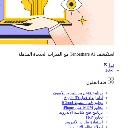
استكشف Tenorshare AI مع الميزات الجديدة المذهلة
ابدأ
الحلول
فئة الحلول
برنامج فتح رمز المرور للآيفون
أداة إلغاء قفل Apple ID
تجاوز قفل تنشيط iCloud
تجاوز MDM على iPhone
برنامج فتح شاشة الأندرويد
تجاوز FRP
استعادة بيانات الأندرويد
إصلاح نظام الأندرويد