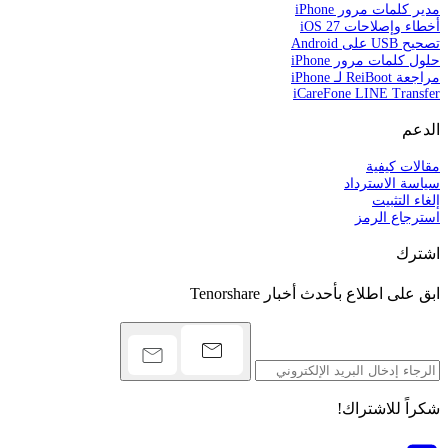
مدير كلمات مرور iPhone
أخطاء وإصلاحات iOS 27
تصحيح USB على Android
حلول كلمات مرور iPhone
مراجعة ReiBoot لـ iPhone
iCareFone LINE Transfer
الدعم
مقالات كيفية
سياسة الاسترداد
إلغاء التثبيت
استرجاع الرمز
اشترك
ابق على اطلاع بأحدث أخبار Tenorshare
شكراً للاشتراك!