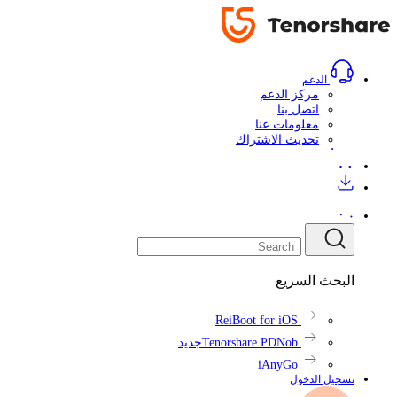
تحميل
تحميل
المراجعات
اشتري
اشتري
الآن
الآن
الدعم
مركز الدعم
اتصل بنا
معلومات عنا
تحديث الاشتراك
البحث السريع
ReiBoot for iOS
Tenorshare PDNob
جديد
iAnyGo
تسجيل الدخول