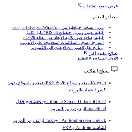
عرض جميع المنتجات
مصادر التعلم
تنزيل نسخة احتياطية من WhatsApp من Google Drive
كيفية تعيين وتنزيل خلفيات iOS 26؟ دليل كامل
كيفية إضافة صور ثلاثية الأبعاد على نظام iOS 26
استرجاع سجل المكالمات المحذوفة على الأندرويد
برنامج نقل الصور من الايفون الى الكمبيوتر
نصائح مفيدة أكثر
الأدوات المساعدة & التطبيق
سطح المكتب
iAnyGo - تغيير موقع GPS
iOS 26
تغيير الموقع بدون
كسر الحماية/الروت
iOS 27
4uKey - iPhone Screen Unlock
فتح قفل
iPhone/iPad بدون رمز المرور
4uKey - Android Screen Unlock
إزالة رمز المرور
لشاشة Android و FRP