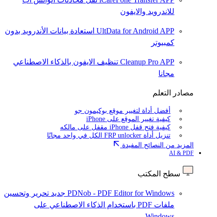
للاندرويد والايفون
UltData for Android APP
استعادة بيانات الأندرويد بدون
كمبيوتر
Cleanup Pro APP
تنظيف الايفون بالذكاء الاصطناعي
مجانا
مصادر التعلم
أفضل أداة لتغيير موقع بوكيمون جو
كيفية تغيير الموقع على iPhone
كيفية فتح قفل iPhone مقفل على مالكه
تنزيل أداة FRP unlocker الكل في واحد مجانًا
المزيد من النصائح المفيدة
AI & PDF
سطح المكتب
PDNob - PDF Editor for Windows
جديد
تحرير وتحسين
ملفات PDF باستخدام الذكاء الاصطناعي على
Windows