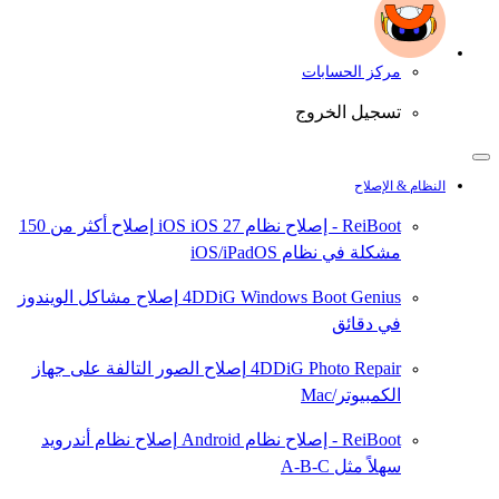
مركز الحسابات
تسجيل الخروج
النظام & الإصلاح
ReiBoot - إصلاح نظام iOS
iOS 27
إصلاح أكثر من 150
مشكلة في نظام iOS/iPadOS
4DDiG Windows Boot Genius
إصلاح مشاكل الويندوز
في دقائق
4DDiG Photo Repair
إصلاح الصور التالفة على جهاز
الكمبيوتر/Mac
ReiBoot - إصلاح نظام Android
إصلاح نظام أندرويد
سهلاً مثل A-B-C