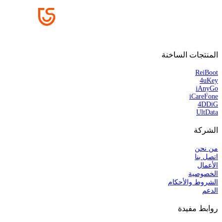
المنتجات الساخنة
ReiBoot
4uKey
iAnyGo
iCareFone
4DDiG
UltData
الشركة
من نحن
اتصل بنا
الأعمال
الخصوصية
الشروط والأحكام
الدعم
روابط مفيدة