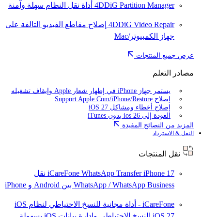
4DDiG Partition Manager
أداة نقل النظام سهلة وآمنة
4DDiG Video Repair
إصلاح مقاطع الفيديو التالفة على
جهاز الكمبيوتر/Mac
عرض جميع المنتجات
مصادر التعلم
يستمر جهاز iPhone في إظهار شعار Apple وإيقاف تشغيله
إصلاح Support Apple Com/iPhone/Restore
إصلاح أخطاء ومشاكل iOS 27
العودة إلى ios 26 بدون iTunes
المزيد من النصائح المفيدة
النقل & الاسترداد
نقل المنتجات
iPhone 17
iCareFone WhatsApp Transfer
نقل
WhatsApp / WhatsApp Business بين Android و iPhone
iCareFone - أداة مجانية للنسخ الاحتياطي لنظام iOS
iOS 27
النسخ الاحتياطي وإدارة بيانات iOS بسهولة