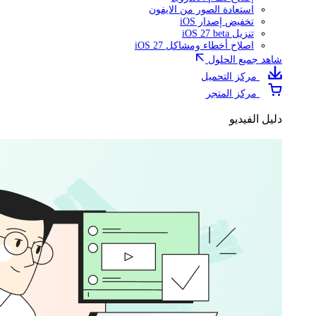
استعادة الصور من الايفون
تخفيض إصدار iOS
تنزيل iOS 27 beta
اصلاح أخطاء ومشاكل iOS 27
شاهد جميع الحلول
مركز التحميل
مركز المتجر
دليل الفيديو