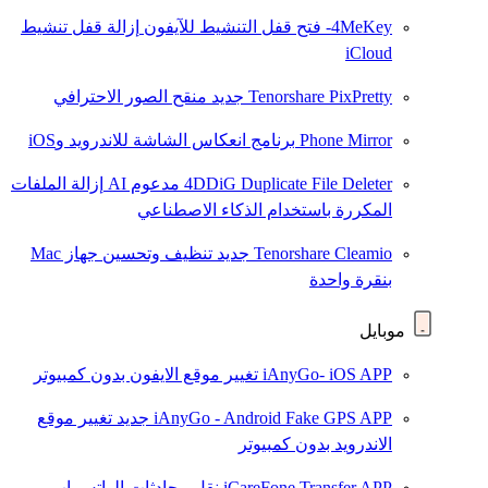
4MeKey- فتح قفل التنشيط للآيفون
إزالة قفل تنشيط
iCloud
Tenorshare PixPretty
جديد
منقح الصور الاحترافي
Phone Mirror
برنامج انعكاس الشاشة للاندرويد وiOS
4DDiG Duplicate File Deleter
مدعوم AI
إزالة الملفات
المكررة باستخدام الذكاء الاصطناعي
Tenorshare Cleamio
جديد
تنظيف وتحسين جهاز Mac
بنقرة واحدة
موبايل
iAnyGo- iOS APP
تغيير موقع الايفون بدون كمبيوتر
iAnyGo - Android Fake GPS APP
جديد
تغيير موقع
الاندرويد بدون كمبيوتر
iCareFone Transfer APP
نقل محادثات الواتس اب