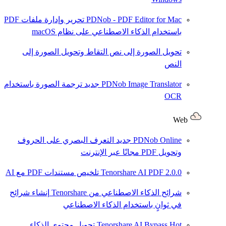
PDNob - PDF Editor for Mac
تحرير وإدارة ملفات PDF
باستخدام الذكاء الاصطناعي على نظام macOS
تحويل الصورة إلى نص
التقاط وتحويل الصورة إلى
النص
PDNob Image Translator
جديد
ترجمة الصورة باستخدام
OCR
Web
PDNob Online
جديد
التعرف البصري على الحروف
وتحويل PDF مجانًا عبر الإنترنت
2.0.0
Tenorshare AI PDF
تلخيص مستندات PDF مع AI
شرائح الذكاء الاصطناعي من Tenorshare
إنشاء شرائح
في ثوانٍ باستخدام الذكاء الاصطناعي
Hot
Tenorshare AI Bypass
تحويل محتوى الذكاء