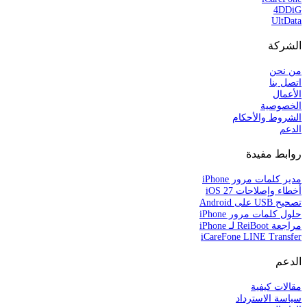
4DDiG
UltData
الشركة
من نحن
اتصل بنا
الأعمال
الخصوصية
الشروط والأحكام
الدعم
روابط مفيدة
مدير كلمات مرور iPhone
أخطاء وإصلاحات iOS 27
تصحيح USB على Android
حلول كلمات مرور iPhone
مراجعة ReiBoot لـ iPhone
iCareFone LINE Transfer
الدعم
مقالات كيفية
سياسة الاسترداد