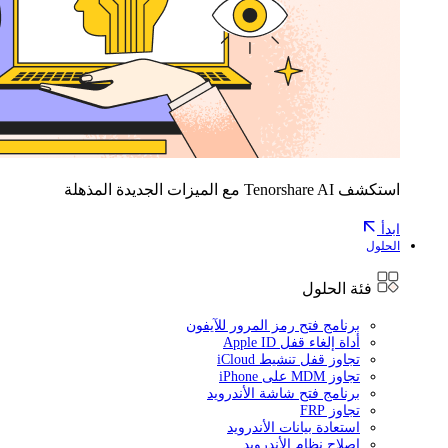
استكشف Tenorshare AI مع الميزات الجديدة المذهلة
ابدأ
الحلول
فئة الحلول
برنامج فتح رمز المرور للآيفون
أداة إلغاء قفل Apple ID
تجاوز قفل تنشيط iCloud
تجاوز MDM على iPhone
برنامج فتح شاشة الأندرويد
تجاوز FRP
استعادة بيانات الأندرويد
إصلاح نظام الأندرويد