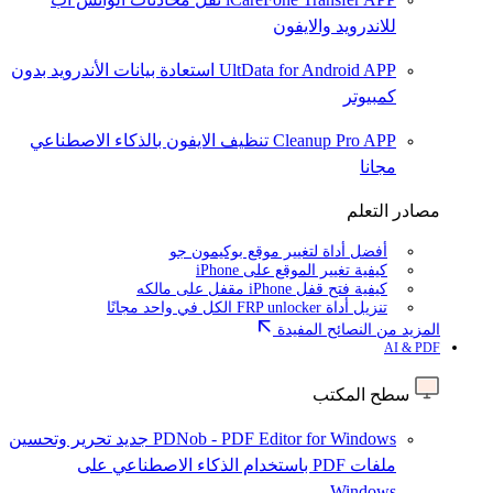
للاندرويد والايفون
UltData for Android APP
استعادة بيانات الأندرويد بدون
كمبيوتر
Cleanup Pro APP
تنظيف الايفون بالذكاء الاصطناعي
مجانا
مصادر التعلم
أفضل أداة لتغيير موقع بوكيمون جو
كيفية تغيير الموقع على iPhone
كيفية فتح قفل iPhone مقفل على مالكه
تنزيل أداة FRP unlocker الكل في واحد مجانًا
المزيد من النصائح المفيدة
AI & PDF
سطح المكتب
PDNob - PDF Editor for Windows
جديد
تحرير وتحسين
ملفات PDF باستخدام الذكاء الاصطناعي على
Windows