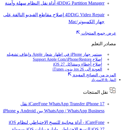
4DDiG Partition Manager
أداة نقل النظام سهلة وآمنة
4DDiG Video Repair
إصلاح مقاطع الفيديو التالفة على
جهاز الكمبيوتر/Mac
عرض جميع المنتجات
مصادر التعلم
يستمر جهاز iPhone في إظهار شعار Apple وإيقاف تشغيله
إصلاح Support Apple Com/iPhone/Restore
إصلاح أخطاء ومشاكل iOS 27
العودة إلى ios 26 بدون iTunes
المزيد من النصائح المفيدة
النقل & الاسترداد
نقل المنتجات
iPhone 17
iCareFone WhatsApp Transfer
نقل
WhatsApp / WhatsApp Business بين Android و iPhone
iCareFone - أداة مجانية للنسخ الاحتياطي لنظام iOS
iOS 27
النسخ الاحتياطي وإدارة بيانات iOS بسهولة