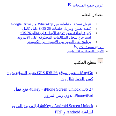
عرض جميع المنتجات
مصادر التعلم
تنزيل نسخة احتياطية من WhatsApp من Google Drive
كيفية تعيين وتنزيل خلفيات iOS 26؟ دليل كامل
كيفية إضافة صور ثلاثية الأبعاد على نظام iOS 26
استرجاع سجل المكالمات المحذوفة على الأندرويد
برنامج نقل الصور من الايفون الى الكمبيوتر
نصائح مفيدة أكثر
الأدوات المساعدة & التطبيق
سطح المكتب
iAnyGo - تغيير موقع GPS
iOS 26
تغيير الموقع بدون
كسر الحماية/الروت
iOS 27
4uKey - iPhone Screen Unlock
فتح قفل
iPhone/iPad بدون رمز المرور
4uKey - Android Screen Unlock
إزالة رمز المرور
لشاشة Android و FRP