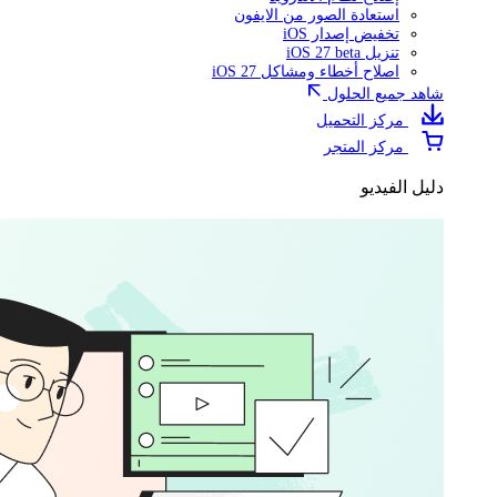
استعادة الصور من الايفون
تخفيض إصدار iOS
تنزيل iOS 27 beta
اصلاح أخطاء ومشاكل iOS 27
شاهد جميع الحلول
مركز التحميل
مركز المتجر
دليل الفيديو