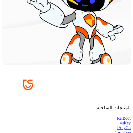
المنتجات الساخنة
ReiBoot
4uKey
iAnyGo
iCareFone