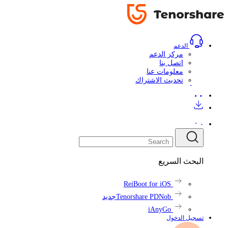
تحميل
تحميل
المراجعات
اشتري
اشتري
الآن
الآن
الدعم
مركز الدعم
اتصل بنا
معلومات عنا
تحديث الاشتراك
البحث السريع
ReiBoot for iOS
Tenorshare PDNob
جديد
iAnyGo
تسجيل الدخول