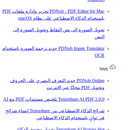
PDNob - PDF Editor for Mac
تحرير وإدارة ملفات PDF
باستخدام الذكاء الاصطناعي على نظام macOS
تحويل الصورة إلى نص
التقاط وتحويل الصورة إلى
النص
PDNob Image Translator
جديد
ترجمة الصورة باستخدام
OCR
Web
PDNob Online
جديد
التعرف البصري على الحروف
وتحويل PDF مجانًا عبر الإنترنت
2.0.0
Tenorshare AI PDF
تلخيص مستندات PDF مع AI
شرائح الذكاء الاصطناعي من Tenorshare
إنشاء شرائح
في ثوانٍ باستخدام الذكاء الاصطناعي
Hot
Tenorshare AI Bypass
تحويل محتوى الذكاء