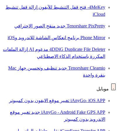
4MeKey- فتح قفل التنشيط للآيفون
إزالة قفل تنشيط
iCloud
Tenorshare PixPretty
جديد
منقح الصور الاحترافي
Phone Mirror
برنامج انعكاس الشاشة للاندرويد وiOS
4DDiG Duplicate File Deleter
مدعوم AI
إزالة الملفات
المكررة باستخدام الذكاء الاصطناعي
Tenorshare Cleamio
جديد
تنظيف وتحسين جهاز Mac
بنقرة واحدة
موبايل
iAnyGo- iOS APP
تغيير موقع الايفون بدون كمبيوتر
iAnyGo - Android Fake GPS APP
جديد
تغيير موقع
الاندرويد بدون كمبيوتر
iCareFone Transfer APP
نقل محادثات الواتس اب