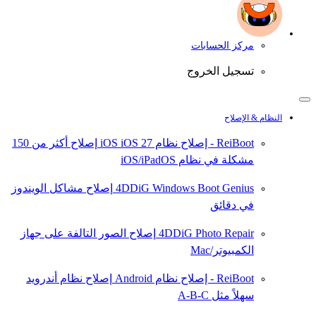
مركز الحسابات
تسجيل الخروج
النظام & الإصلاح
ReiBoot - إصلاح نظام iOS
iOS 27
إصلاح أكثر من 150
مشكلة في نظام iOS/iPadOS
4DDiG Windows Boot Genius
إصلاح مشاكل الويندوز
في دقائق
4DDiG Photo Repair
إصلاح الصور التالفة على جهاز
الكمبيوتر/Mac
ReiBoot - إصلاح نظام Android
إصلاح نظام أندرويد
سهلاً مثل A-B-C