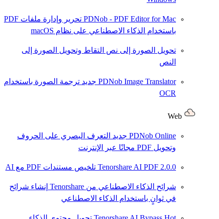
PDNob - PDF Editor for Mac
تحرير وإدارة ملفات PDF
باستخدام الذكاء الاصطناعي على نظام macOS
تحويل الصورة إلى نص
التقاط وتحويل الصورة إلى
النص
PDNob Image Translator
جديد
ترجمة الصورة باستخدام
OCR
Web
PDNob Online
جديد
التعرف البصري على الحروف
وتحويل PDF مجانًا عبر الإنترنت
2.0.0
Tenorshare AI PDF
تلخيص مستندات PDF مع AI
شرائح الذكاء الاصطناعي من Tenorshare
إنشاء شرائح
في ثوانٍ باستخدام الذكاء الاصطناعي
Hot
Tenorshare AI Bypass
تحويل محتوى الذكاء