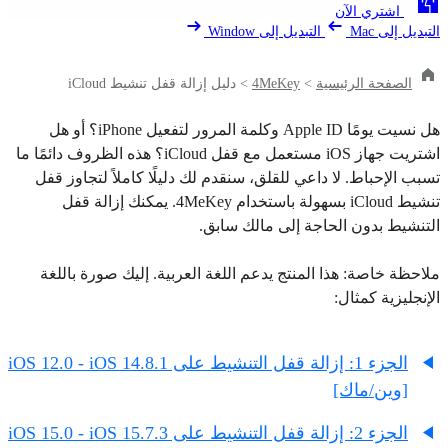
اشتري الآن
التبديل إلى Mac
التبديل إلى Window
الصفحة الرئيسية
>
4MeKey
>
دليل إزالة قفل تنشيط iCloud
هل نسيت يومًا Apple ID وكلمة المرور لتفعيل iPhone؟ أو هل
اشتريت جهاز iOS مستعمل مع قفل iCloud؟ هذه الظروف دائمًا ما
تسبب الإحباط. لا داعي للقلق، سنقدم لك دليلًا كاملاً لتجاوز قفل
تنشيط iCloud بسهولة باستخدام 4MeKey. يمكنك إزالة قفل
التنشيط بدون الحاجة إلى مالك سابق.
ملاحظة خاصة: هذا المنتج يدعم اللغة العربية. إليك صورة باللغة
الإنجليزية كمثال:
الجزء 1: إزالة قفل التنشيط على iOS 12.0 - iOS 14.8.1
[وين/ماك]
الجزء 2: إزالة قفل التنشيط على iOS 15.0 - iOS 15.7.3