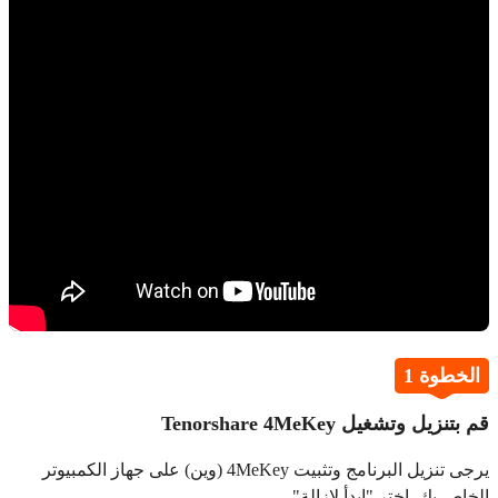
الخطوة 1
قم بتنزيل وتشغيل Tenorshare 4MeKey
يرجى تنزيل البرنامج وتثبيت 4MeKey (وين) على جهاز الكمبيوتر
الخاص بك. اختر "ابدأ لإزالة".