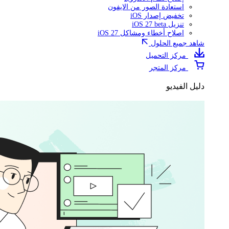
استعادة الصور من الايفون
تخفيض إصدار iOS
تنزيل iOS 27 beta
اصلاح أخطاء ومشاكل iOS 27
شاهد جميع الحلول
مركز التحميل
مركز المتجر
دليل الفيديو