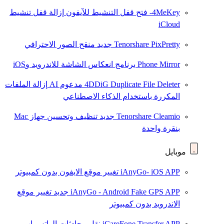
4MeKey- فتح قفل التنشيط للآيفون
إزالة قفل تنشيط
iCloud
Tenorshare PixPretty
جديد
منقح الصور الاحترافي
Phone Mirror
برنامج انعكاس الشاشة للاندرويد وiOS
4DDiG Duplicate File Deleter
مدعوم AI
إزالة الملفات
المكررة باستخدام الذكاء الاصطناعي
Tenorshare Cleamio
جديد
تنظيف وتحسين جهاز Mac
بنقرة واحدة
موبايل
iAnyGo- iOS APP
تغيير موقع الايفون بدون كمبيوتر
iAnyGo - Android Fake GPS APP
جديد
تغيير موقع
الاندرويد بدون كمبيوتر
iCareFone Transfer APP
نقل محادثات الواتس اب