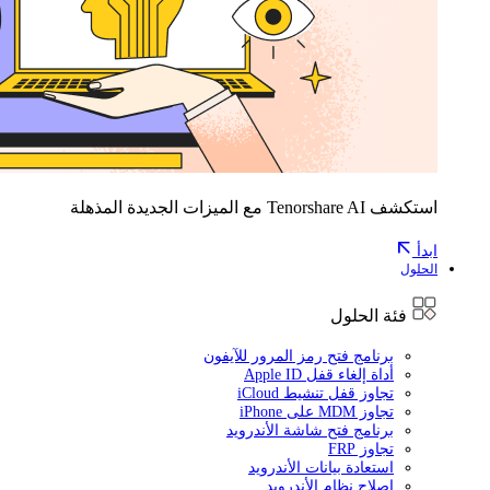
استكشف Tenorshare AI مع الميزات الجديدة المذهلة
ابدأ
الحلول
فئة الحلول
برنامج فتح رمز المرور للآيفون
أداة إلغاء قفل Apple ID
تجاوز قفل تنشيط iCloud
تجاوز MDM على iPhone
برنامج فتح شاشة الأندرويد
تجاوز FRP
استعادة بيانات الأندرويد
إصلاح نظام الأندرويد