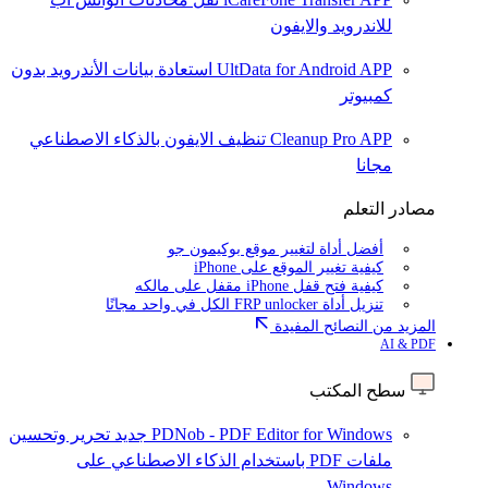
للاندرويد والايفون
UltData for Android APP
استعادة بيانات الأندرويد بدون
كمبيوتر
Cleanup Pro APP
تنظيف الايفون بالذكاء الاصطناعي
مجانا
مصادر التعلم
أفضل أداة لتغيير موقع بوكيمون جو
كيفية تغيير الموقع على iPhone
كيفية فتح قفل iPhone مقفل على مالكه
تنزيل أداة FRP unlocker الكل في واحد مجانًا
المزيد من النصائح المفيدة
AI & PDF
سطح المكتب
PDNob - PDF Editor for Windows
جديد
تحرير وتحسين
ملفات PDF باستخدام الذكاء الاصطناعي على
Windows