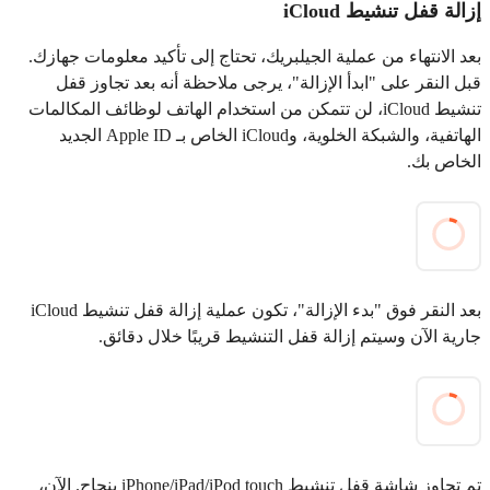
إزالة قفل تنشيط iCloud
بعد الانتهاء من عملية الجيلبريك، تحتاج إلى تأكيد معلومات جهازك.
قبل النقر على "ابدأ الإزالة"، يرجى ملاحظة أنه بعد تجاوز قفل
تنشيط iCloud، لن تتمكن من استخدام الهاتف لوظائف المكالمات
الهاتفية، والشبكة الخلوية، وiCloud الخاص بـ Apple ID الجديد
الخاص بك.
بعد النقر فوق "بدء الإزالة"، تكون عملية إزالة قفل تنشيط iCloud
جارية الآن وسيتم إزالة قفل التنشيط قريبًا خلال دقائق.
تم تجاوز شاشة قفل تنشيط iPhone/iPad/iPod touch بنجاح. الآن،