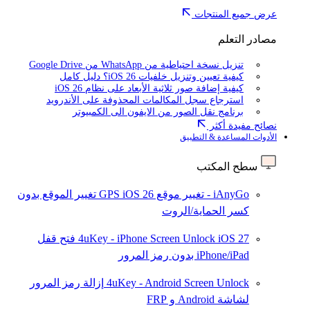
عرض جميع المنتجات
مصادر التعلم
تنزيل نسخة احتياطية من WhatsApp من Google Drive
كيفية تعيين وتنزيل خلفيات iOS 26؟ دليل كامل
كيفية إضافة صور ثلاثية الأبعاد على نظام iOS 26
استرجاع سجل المكالمات المحذوفة على الأندرويد
برنامج نقل الصور من الايفون الى الكمبيوتر
نصائح مفيدة أكثر
الأدوات المساعدة & التطبيق
سطح المكتب
iAnyGo - تغيير موقع GPS
iOS 26
تغيير الموقع بدون
كسر الحماية/الروت
iOS 27
4uKey - iPhone Screen Unlock
فتح قفل
iPhone/iPad بدون رمز المرور
4uKey - Android Screen Unlock
إزالة رمز المرور
لشاشة Android و FRP