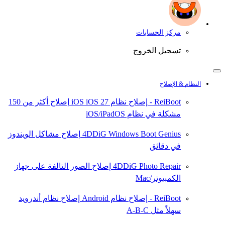
مركز الحسابات
تسجيل الخروج
النظام & الإصلاح
ReiBoot - إصلاح نظام iOS
iOS 27
إصلاح أكثر من 150
مشكلة في نظام iOS/iPadOS
4DDiG Windows Boot Genius
إصلاح مشاكل الويندوز
في دقائق
4DDiG Photo Repair
إصلاح الصور التالفة على جهاز
الكمبيوتر/Mac
ReiBoot - إصلاح نظام Android
إصلاح نظام أندرويد
سهلاً مثل A-B-C