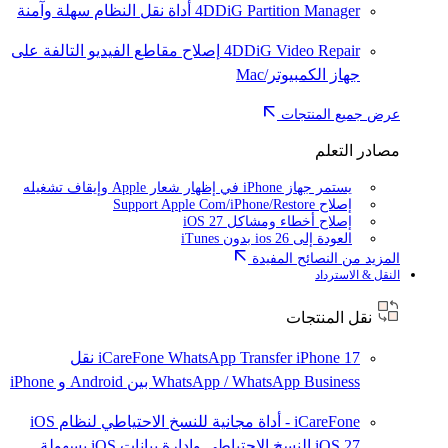
4DDiG Partition Manager
أداة نقل النظام سهلة وآمنة
4DDiG Video Repair
إصلاح مقاطع الفيديو التالفة على
جهاز الكمبيوتر/Mac
عرض جميع المنتجات
مصادر التعلم
يستمر جهاز iPhone في إظهار شعار Apple وإيقاف تشغيله
إصلاح Support Apple Com/iPhone/Restore
إصلاح أخطاء ومشاكل iOS 27
العودة إلى ios 26 بدون iTunes
المزيد من النصائح المفيدة
النقل & الاسترداد
نقل المنتجات
iPhone 17
iCareFone WhatsApp Transfer
نقل
WhatsApp / WhatsApp Business بين Android و iPhone
iCareFone - أداة مجانية للنسخ الاحتياطي لنظام iOS
iOS 27
النسخ الاحتياطي وإدارة بيانات iOS بسهولة