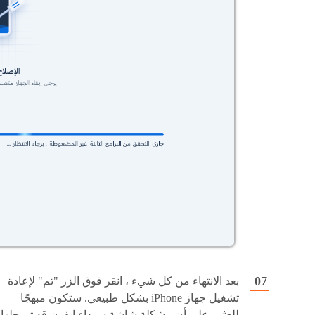
بعد الانتهاء من كل شيء ، انقر فوق الزر "تم" لإعادة
تشغيل جهاز iPhone بشكل طبيعي. ستكون مبهجًا
للعثور على أن مشكلة شاشة سوداء ايفون قد تم حلها.