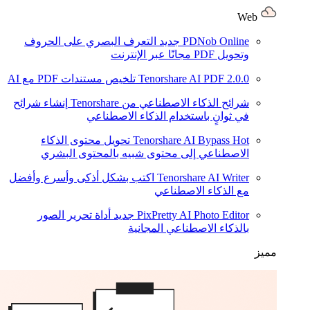
Web
PDNob Online
جديد
التعرف البصري على الحروف
وتحويل PDF مجانًا عبر الإنترنت
2.0.0
Tenorshare AI PDF
تلخيص مستندات PDF مع AI
شرائح الذكاء الاصطناعي من Tenorshare
إنشاء شرائح
في ثوانٍ باستخدام الذكاء الاصطناعي
Hot
Tenorshare AI Bypass
تحويل محتوى الذكاء
الاصطناعي إلى محتوى شبيه بالمحتوى البشري
Tenorshare AI Writer
اكتب بشكل أذكى وأسرع وأفضل
مع الذكاء الاصطناعي
PixPretty AI Photo Editor
جديد
أداة تحرير الصور
بالذكاء الاصطناعي المجانية
مميز