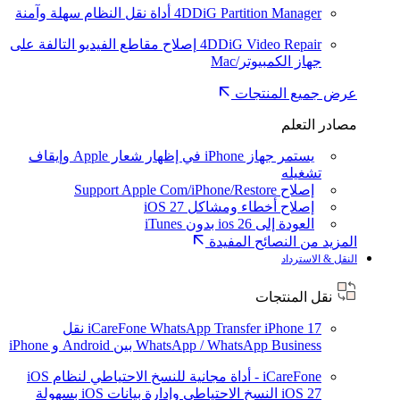
4DDiG Partition Manager
أداة نقل النظام سهلة وآمنة
4DDiG Video Repair
إصلاح مقاطع الفيديو التالفة على
جهاز الكمبيوتر/Mac
عرض جميع المنتجات
مصادر التعلم
يستمر جهاز iPhone في إظهار شعار Apple وإيقاف
تشغيله
إصلاح Support Apple Com/iPhone/Restore
إصلاح أخطاء ومشاكل iOS 27
العودة إلى ios 26 بدون iTunes
المزيد من النصائح المفيدة
النقل & الاسترداد
نقل المنتجات
iPhone 17
iCareFone WhatsApp Transfer
نقل
WhatsApp / WhatsApp Business بين Android و iPhone
iCareFone - أداة مجانية للنسخ الاحتياطي لنظام iOS
iOS 27
النسخ الاحتياطي وإدارة بيانات iOS بسهولة