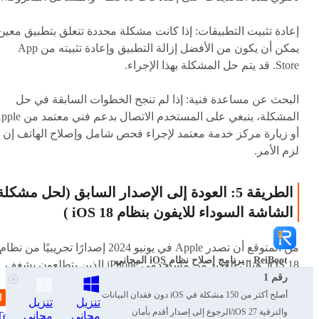
إعادة تثبيت التطبيقات: إذا كانت مشكلة محددة تتعلق بتطبيق معين
يمكن أن يكون من الأفضل إزالة التطبيق وإعادة تثبيته من App
Store. قد يتم حل المشكلة بهذا الإجراء.
البحث عن مساعدة فنية: إذا لم تنجح الخطوات السابقة في حل
المشكلة، ينبغي على المستخدم الاتصال بدعم فني
أو زيارة مركز خدمة معتمد لإجراء فحص شامل وإصلاح الهاتف إن
لزم الأمر.
الطريقة 5: العودة إلى الإصدار السابق (لحل مشكلة
الشاشة السوداء للايفون بنظام iOS 18 )
من المتوقع أن تصدر Apple في يونيو 2024 إصدارًا تجريبيًا من نظام
ReiBoot - برنامج إصلاح نظام iOS المجاني
iOS 18. هناك العديد من مستخدمي iPhone الذين يتطلعون بشغف
رقم 1
لاختبار النظام الجديد، ولكن العديد منهم قد يواجهون أخطاء أو
أصلح أكثر من 150 مشكلة في iOS دون فقدان البيانات
مشاكل جديدة في إصدار iOS 18 beta، مثل مشكلة شاشة سوداء
تنزيل
تنزيل
والترقية iOS 27/الرجوع إلى إصدار أقدم بأمان
ايفون. في هذه الحالة، أود أن أوصيك باستخدام
مجاني
مجاني
Tenorshare ReiBoot