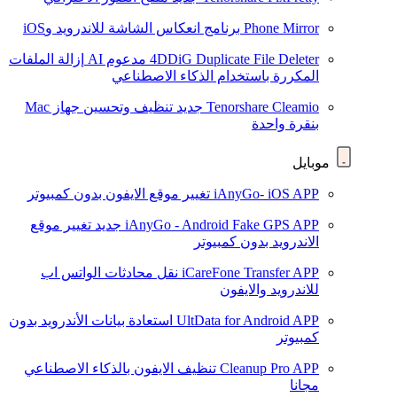
Phone Mirror
برنامج انعكاس الشاشة للاندرويد وiOS
4DDiG Duplicate File Deleter
مدعوم AI
إزالة الملفات
المكررة باستخدام الذكاء الاصطناعي
Tenorshare Cleamio
جديد
تنظيف وتحسين جهاز Mac
بنقرة واحدة
موبايل
iAnyGo- iOS APP
تغيير موقع الايفون بدون كمبيوتر
iAnyGo - Android Fake GPS APP
جديد
تغيير موقع
الاندرويد بدون كمبيوتر
iCareFone Transfer APP
نقل محادثات الواتس اب
للاندرويد والايفون
UltData for Android APP
استعادة بيانات الأندرويد بدون
كمبيوتر
Cleanup Pro APP
تنظيف الايفون بالذكاء الاصطناعي
مجانا