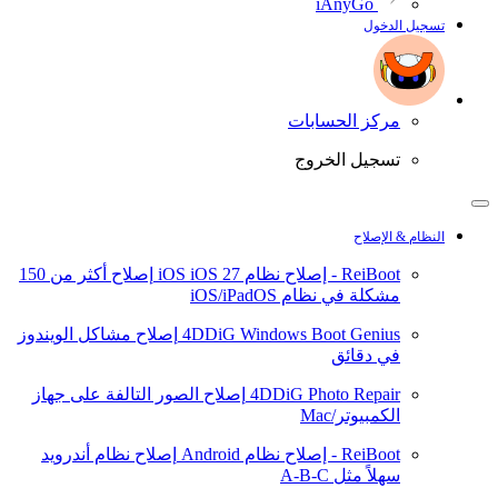
iAnyGo
تسجيل الدخول
مركز الحسابات
تسجيل الخروج
النظام & الإصلاح
ReiBoot - إصلاح نظام iOS
iOS 27
إصلاح أكثر من 150
مشكلة في نظام iOS/iPadOS
4DDiG Windows Boot Genius
إصلاح مشاكل الويندوز
في دقائق
4DDiG Photo Repair
إصلاح الصور التالفة على جهاز
الكمبيوتر/Mac
ReiBoot - إصلاح نظام Android
إصلاح نظام أندرويد
سهلاً مثل A-B-C