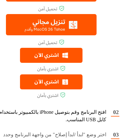
افتح البرنامج وقم بتوصيل iPhone بالكمبيوتر باستخدا
كابل USB المناسب.
اختر وضع "ابدأ /ابدأ إصلاح" من واجهة البرنامج وحدد