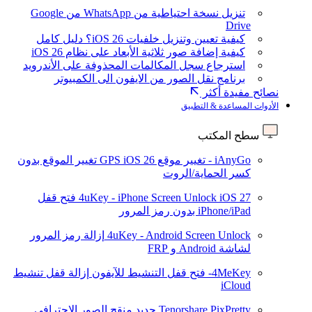
تنزيل نسخة احتياطية من WhatsApp من Google
Drive
كيفية تعيين وتنزيل خلفيات iOS 26؟ دليل كامل
كيفية إضافة صور ثلاثية الأبعاد على نظام iOS 26
استرجاع سجل المكالمات المحذوفة على الأندرويد
برنامج نقل الصور من الايفون الى الكمبيوتر
نصائح مفيدة أكثر
الأدوات المساعدة & التطبيق
سطح المكتب
iAnyGo - تغيير موقع GPS
iOS 26
تغيير الموقع بدون
كسر الحماية/الروت
iOS 27
4uKey - iPhone Screen Unlock
فتح قفل
iPhone/iPad بدون رمز المرور
4uKey - Android Screen Unlock
إزالة رمز المرور
لشاشة Android و FRP
4MeKey- فتح قفل التنشيط للآيفون
إزالة قفل تنشيط
iCloud
Tenorshare PixPretty
جديد
منقح الصور الاحترافي